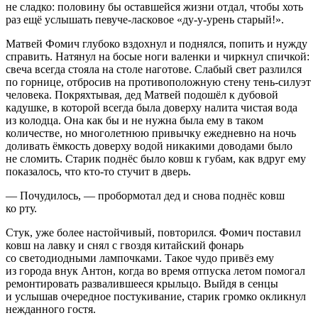
не сладко: половину бы оставшейся жизни отдал, чтобы хоть
раз ещё услышать певуче-ласковое «ду-у-урень старый!».
Матвей Фомич глубоко вздохнул и поднялся, попить и нужду
справить. Натянул на босые ноги валенки и чиркнул спичкой:
свеча всегда стояла на столе наготове. Слабый свет разлился
по горнице, отбросив на противоположную стену тень-силуэт
человека. Покряхтывая, дед Матвей подошёл к дубовой
кадушке, в которой всегда была доверху налита чистая вода
из колодца. Она как бы и не нужна была ему в таком
количестве, но многолетнюю привычку ежедневно на ночь
доливать ёмкость доверху водой никакими доводами было
не сломить. Старик поднёс было ковш к губам, как вдруг ему
показалось, что кто-то стучит в дверь.
— Почудилось, — пробормотал дед и снова поднёс ковш
ко рту.
Стук, уже более настойчивый, повторился. Фомич поставил
ковш на лавку и снял с гвоздя китайский фонарь
со светодиодными лампочками. Такое чудо привёз ему
из города внук Антон, когда во время отпуска летом помогал
ремонтировать развалившееся крыльцо. Выйдя в сенцы
и услышав очередное постукивание, старик громко окликнул
нежданного гостя.