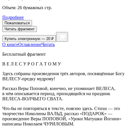
Объем:
26
бумажных стр.
Подробнее
Пожаловаться
Читать фрагмент
Купить
электронную — 20 ₽
О книге
Оглавление
Читать
Бесплатный фрагмент
В Е Л Е С У Р О Г А Т О М У
Здесь собраны произведения трёх авторов, посвящённые Богу
ВЕЛЕСУ-предку мудрому!
Рассказ Веры Поповой, конечно, не упоминает ВЕЛЕСА,
в нём описывается период, приходящийся на праздник
ВЕЛЕСА-ВОЛЧЬЕГО СВАТА.
Что-бы не повторяться в тексте, поясню здесь. Стихи — это
творчество Николины ВАЛЬД, рассказ «ПОДАРОК» —
произведение Веры ПОПОВОЙ, «Уроки Матушки Йогини»
написаны Николаем ЧУРИЛОВЫМ.