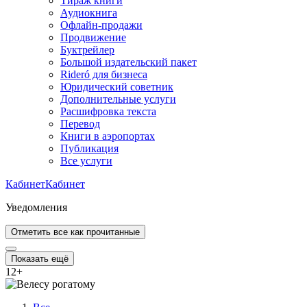
Тираж книги
Аудиокнига
Офлайн-продажи
Продвижение
Буктрейлер
Большой издательский пакет
Rideró для бизнеса
Юридический советник
Дополнительные услуги
Расшифровка текста
Перевод
Книги в аэропортах
Публикация
Все услуги
Кабинет
Кабинет
Уведомления
Отметить все как прочитанные
Показать ещё
12
+