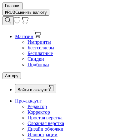
Главная
RUB
Сменить валюту
Магазин
Импринты
Бестселлеры
Бесплатные
Скидки
Подборки
Автору
Войти в аккаунт
Про-аккаунт
Редактор
Корректор
Простая верстка
Сложная верстка
Дизайн обложки
Иллюстрации