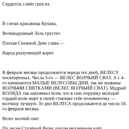
Сердится, слабо грея их.
В слезах красавица Купава,
Великодушный Лель грустит.
Плохая Снежной Деве слава —
Народ разлучницей корит.
В феврале месяце продолжается череда тех дней, ВЕЛЕСУ
посвещённых. Числа 3-го — ВЕЛЕС ВОЛЧЬИЙ СВАТ. А с 4-
го начинаются МАЛЫЕ ВЕЛЕСОВЫ ДНИ, так же названы
ВОЛЧЬМИ СВЯТКАМИ (ВЕЛЕС ВОЛЧЬИЙ СВАТ). Мудрый
КОЛЯДА так напомнил всем, что в сию порушку молодой
гордый волк ищет в своей стаюшке себе половиночку —
волчицу лучшую. Те дни ВЕЛЕСА продолжаются до числа 10-
го февраля месяца.
Велес волчий сват
По лесам Студёный Велес шагом медленным идёт,