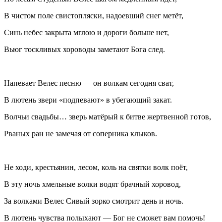
В чистом поле свистопляски, надоевший снег метёт,
Синь небес закрыта мглою и дороги больше нет,
Вьюг тоскливых хороводы заметают Бога след.
Напевает Велес песню — он волкам сегодня сват,
В лютень звери «подпевают» в убегающий закат.
Волчьи свадьбы… зверь матёрый к битве жертвенной готов,
Рваных ран не замечая от соперника клыков.
Не ходи, крестьянин, лесом, коль на святки волк поёт,
В эту ночь хмельные волки водят брачный хоровод,
За волками Велес Сивый зорко смотрит день и ночь.
В лютень чувства полыхают — Бог не сможет вам помочь!