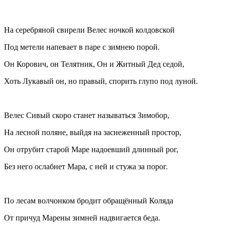
На серебряной свирели Велес ночкой колдовской
Под метели напевает в паре с зимнею порой.
Он Корович, он Телятник, Он и Житный Дед седой,
Хоть Лукавый он, но правый, спорить глупо под луной.
Велес Сивый скоро станет называться Зимобор,
На лесной поляне, выйдя на заснеженный простор,
Он отрубит старой Маре надоевший длинный рог,
Без него ослабнет Мара, с ней и стужа за порог.
По лесам волчонком бродит обращённый Коляда
От причуд Марены зимней надвигается беда.