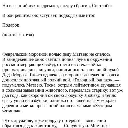
Но весенний дух не дремлет, шкуру сбросив, Светлобог
В бой решительно вступает, подводя зиме итог.
Подарок
(почти фэнтези)
Февральской морозной ночью деду Матвею не спалось.
В заиндевевшее окно светила полная луна в окружении
россыпи мерцающих звёзд, отчего на стекле чётко
просматривались рисунки, написанные талантливой рукой
Деда Мороза. Где-то вдалеке со стороны заснеженного леса
доносился протяжный волчий вой. «Голодный, однако», —
подумалось Матвею. Тоска, острым лейтмотивом звучавшая
в сольном завывании животного, передалась старику: вот уж
два года, как схоронил он свою любушку-Любаву, и тепло
сразу ушло из избушки, одиноко стоявшей на самом краю
деревни и метко прозванной односельчанами «Хутором
Фомича».
«Что, дружище, тоже подругу потерял? — мысленно
обратился дед к животному, — Сочувствую. Мне тоже