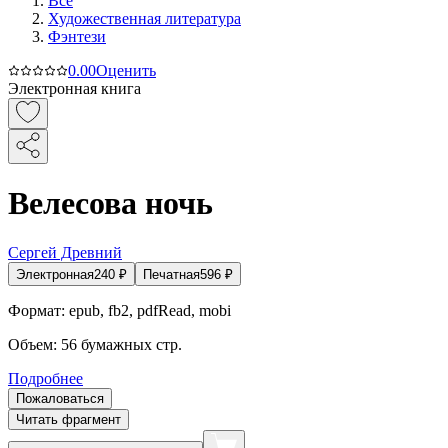
Все
Художественная литература
Фэнтези
0.0
0
Оценить
Электронная книга
Велесова ночь
Сергей Древний
Электронная
240
₽
Печатная
596
₽
Формат:
epub, fb2, pdfRead, mobi
Объем:
56
бумажных стр.
Подробнее
Пожаловаться
Читать фрагмент