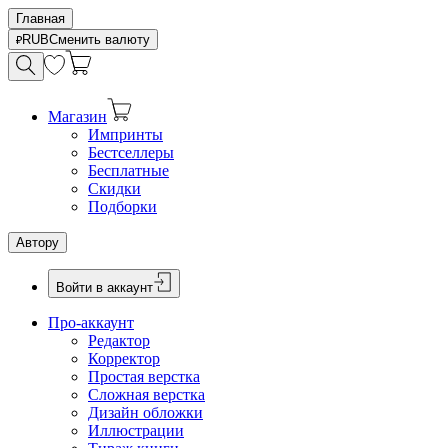
Главная
RUB
Сменить валюту
Магазин
Импринты
Бестселлеры
Бесплатные
Скидки
Подборки
Автору
Войти в аккаунт
Про-аккаунт
Редактор
Корректор
Простая верстка
Сложная верстка
Дизайн обложки
Иллюстрации