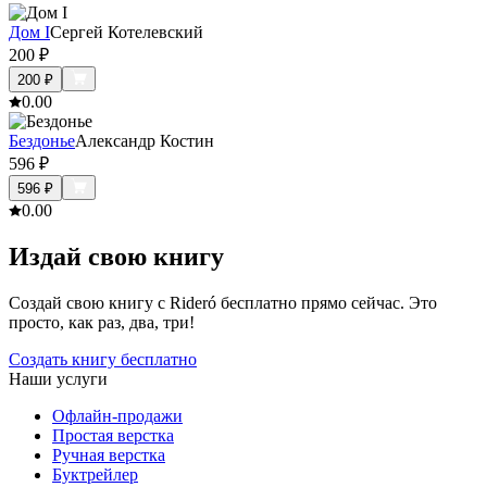
Дом I
Сергей Котелевский
200
₽
200
₽
0.0
0
Бездонье
Александр Костин
596
₽
596
₽
0.0
0
Издай свою книгу
Создай свою книгу с Rideró бесплатно прямо сейчас. Это
просто, как раз, два, три!
Создать книгу бесплатно
Наши услуги
Офлайн-продажи
Простая верстка
Ручная верстка
Буктрейлер