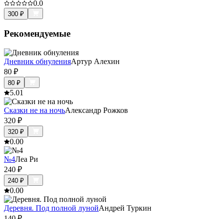
0.0
300
₽
Рекомендуемые
Дневник обнуления
Артур Алехин
80
₽
80
₽
5.0
1
Сказки не на ночь
Александр Рожков
320
₽
320
₽
0.0
0
№4
Леа Ри
240
₽
240
₽
0.0
0
Деревня. Под полной луной
Андрей Туркин
140
₽