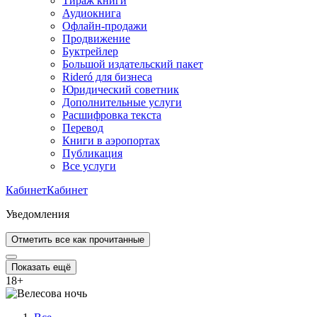
Тираж книги
Аудиокнига
Офлайн-продажи
Продвижение
Буктрейлер
Большой издательский пакет
Rideró для бизнеса
Юридический советник
Дополнительные услуги
Расшифровка текста
Перевод
Книги в аэропортах
Публикация
Все услуги
Кабинет
Кабинет
Уведомления
Отметить все как прочитанные
Показать ещё
18
+