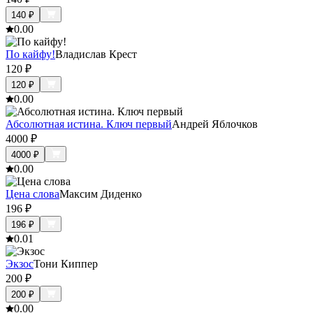
140
₽
0.0
0
По кайфу!
Владислав Крест
120
₽
120
₽
0.0
0
Абсолютная истина. Ключ первый
Андрей Яблочков
4000
₽
4000
₽
0.0
0
Цена слова
Максим Диденко
196
₽
196
₽
0.0
1
Экзос
Тони Киппер
200
₽
200
₽
0.0
0