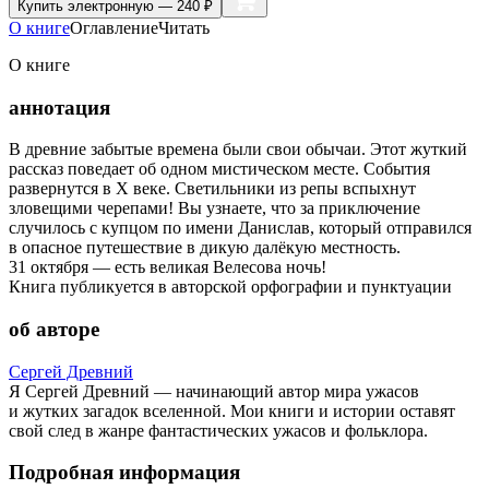
Купить
электронную — 240 ₽
О книге
Оглавление
Читать
О книге
аннотация
В древние забытые времена были свои обычаи. Этот жуткий
рассказ поведает об одном мистическом месте. События
развернутся в X веке. Светильники из репы вспыхнут
зловещими черепами! Вы узнаете, что за приключение
случилось с купцом по имени Данислав, который отправился
в опасное путешествие в дикую далёкую местность.
31 октября — есть великая Велесова ночь!
Книга публикуется в авторской орфографии и пунктуации
об авторе
Сергей Древний
Я Сергей Древний — начинающий автор мира ужасов
и жутких загадок вселенной. Мои книги и истории оставят
свой след в жанре фантастических ужасов и фольклора.
Подробная информация