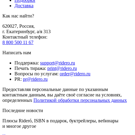
Подборки
Доставка
Как нас найти?
620027
,
Россия
,
г. Екатеринбург, а/я 313
Контактный телефон
:
8 800 500 11 67
Написать нам
Поддержка
:
support@ridero.ru
Печать тиража
:
print@ridero.ru
Вопросы по услугам
:
order@ridero.ru
PR
:
pr@ridero.ru
Предоставляя персональные данные по указанным
контактным данным, вы даёте своё согласие на условиях,
определенных
Политикой обработки персональных данных
Последние новости
Плюсы Rideró, ISBN в подарок, буктрейлеры, вебинары
и многое другое