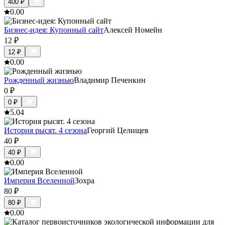
400
₽
0.0
0
Бизнес-идея: Купонный сайт
Алексей Номейн
12
₽
12
₽
0.0
0
Рожденный жизнью
Владимир Печенкин
0
₽
0
₽
5.0
4
История рысят. 4 сезона
Георгий Целищев
40
₽
40
₽
0.0
0
Империя Вселенной
Зохра
80
₽
80
₽
0.0
0