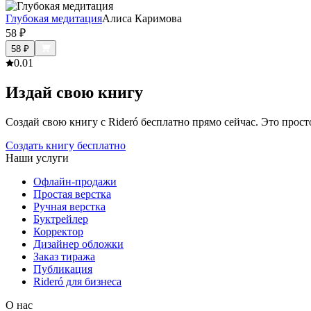
Глубокая медитация
Алиса Каримова
58
₽
58
₽
0.0
1
Издай свою книгу
Создай свою книгу с Rideró бесплатно прямо сейчас. Это просто,
Создать книгу бесплатно
Наши услуги
Офлайн-продажи
Простая верстка
Ручная верстка
Буктрейлер
Корректор
Дизайнер обложки
Заказ тиража
Публикация
Rideró для бизнеса
О нас