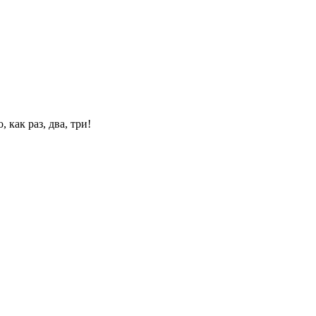
 как раз, два, три!