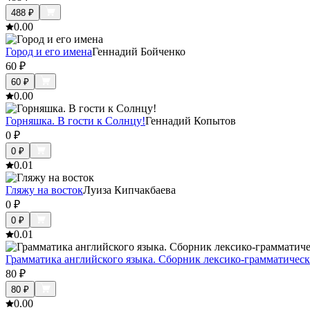
488
₽
0.0
0
Город и его имена
Геннадий Бойченко
60
₽
60
₽
0.0
0
Горняшка. В гости к Солнцу!
Геннадий Копытов
0
₽
0
₽
0.0
1
Гляжу на восток
Луиза Кипчакбаева
0
₽
0
₽
0.0
1
Грамматика английского языка. Сборник лексико-грамматичес
80
₽
80
₽
0.0
0