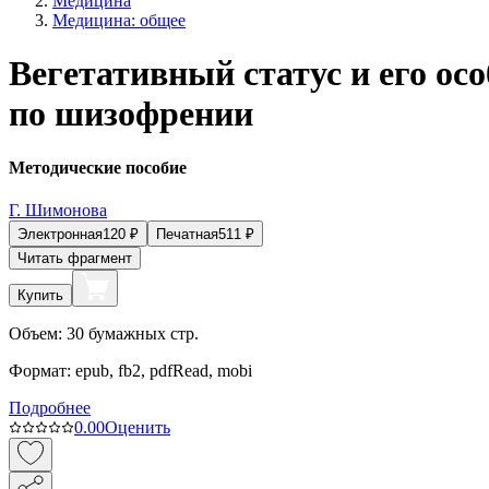
Медицина
Медицина: общее
Вегетативный статус и его ос
по шизофрении
Методические пособие
Г. Шимонова
Электронная
120
₽
Печатная
511
₽
Читать фрагмент
Купить
Объем:
30
бумажных стр.
Формат:
epub, fb2, pdfRead, mobi
Подробнее
0.0
0
Оценить