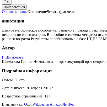
Пожаловаться
О книге
отзывы
Оглавление
Читать фрагмент
аннотация
Данное методическое пособие направлено в помощь практическ
неврологии и психиатрии. В пособии изложена методика иссл
раннего возраста Результаты апробированы на базе НЦПЗ РАМ
Автор
Г. Шимонова
Шимонова Галина Николаевна — практикующий врач невролог,
Подробная информация
Объем:
30
стр.
Дата выпуска:
26 апреля 2018 г.
Возрастное ограничение:
12
+
В магазинах:
Ozon
Wildberries
Amazon
ЛитРес