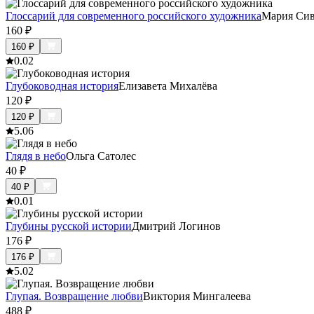
Глоссарий для современного российского художника
Мария Сив
160
₽
160
₽
0.0
2
Глубоководная история
Елизавета Михалёва
120
₽
120
₽
5.0
6
Глядя в небо
Ольга Сатолес
40
₽
40
₽
0.0
1
Глубины русской истории
Дмитрий Логинов
176
₽
176
₽
5.0
2
Глупая. Возвращение любви
Виктория Мингалеева
488
₽