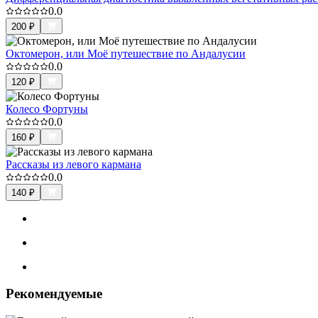
0.0
200
₽
Октомерон, или Моё путешествие по Андалусии
0.0
120
₽
Колесо Фортуны
0.0
160
₽
Рассказы из левого кармана
0.0
140
₽
Рекомендуемые