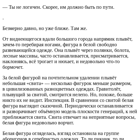
—
Ты не логичен. Скорее, им должно быть по пути.
.
Безмерно давно, но уже ближе. Там же.
От виднеющегося вдали большого города напрямик плывёт,
зачем-то перебирая ногами, фигура в белой свободно
развевающейся одежде. Она плывёт через полянки, болота,
лесные массивы, часто останавливается, присматривается,
наклоняясь, всё трогает и нюхает, и недовольно что-то
бормочет.
За белой фигурой на почтительном удалении плывёт
небольшая «свита» — несколько фигурок меньше размером,
в цивилизованных разноцветных одеждах. Гравитолёт,
плывущий за свитой, смотрится нелепо. Но, похоже, больше
никто их не видит. Инспекция. В сравнении со свитой белая
фигура выглядит сказочной. Периодически останавливается
и разворачивает объёмную модель плоскости генераций, к ней
приближается свита. Свита отвечает на неприятные вопросы,
белая фигура недовольно ворчит.
Белая фигура огляделась, взгляд остановила на группе
аборигенов в серебристых одеждах. То ли пикник, то ли