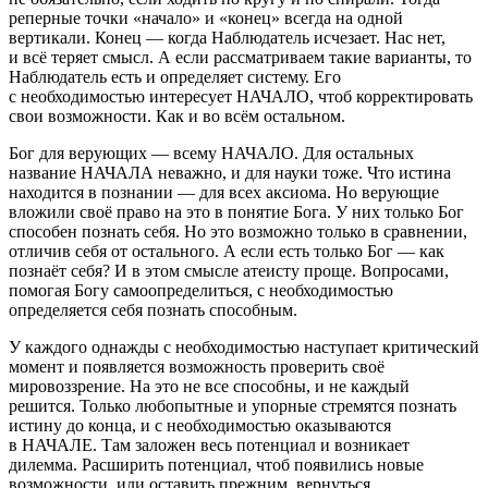
реперные точки «начало» и «конец» всегда на одной
вертикали. Конец — когда Наблюдатель исчезает. Нас нет,
и всё теряет смысл. А если рассматриваем такие варианты, то
Наблюдатель есть и определяет систему. Его
с необходимостью интересует НАЧАЛО, чтоб корректировать
свои возможности. Как и во всём остальном.
Бог для верующих — всему НАЧАЛО. Для остальных
название НАЧАЛА неважно, и для науки тоже. Что истина
находится в познании — для всех аксиома. Но верующие
вложили своё право на это в понятие Бога. У них только Бог
способен познать себя. Но это возможно только в сравнении,
отличив себя от остального. А если есть только Бог — как
познаёт себя? И в этом смысле атеисту проще. Вопросами,
помогая Богу самоопределиться, с необходимостью
определяется себя познать способным.
У каждого однажды с необходимостью наступает критический
момент и появляется возможность проверить своё
мировоззрение. На это не все способны, и не каждый
решится. Только любопытные и упорные стремятся познать
истину до конца, и с необходимостью оказываются
в НАЧАЛЕ. Там заложен весь потенциал и возникает
дилемма. Расширить потенциал, чтоб появились новые
возможности, или оставить прежним, вернуться