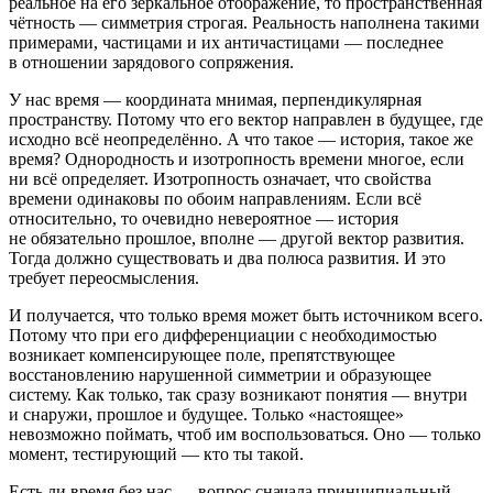
реальное на его зеркальное отображение, то пространственная
чётность — симметрия строгая. Реальность наполнена такими
примерами, частицами и их античастицами — последнее
в отношении зарядового сопряжения.
У нас время — координата мнимая, перпендикулярная
пространству. Потому что его вектор направлен в будущее, где
исходно всё неопределённо. А что такое — история, такое же
время? Однородность и изотропность времени многое, если
ни всё определяет. Изотропность означает, что свойства
времени одинаковы по обоим направлениям. Если всё
относительно, то очевидно невероятное — история
не обязательно прошлое, вполне — другой вектор развития.
Тогда должно существовать и два полюса развития. И это
требует переосмысления.
И получается, что только время может быть источником всего.
Потому что при его дифференциации с необходимостью
возникает компенсирующее поле, препятствующее
восстановлению нарушенной симметрии и образующее
систему. Как только, так сразу возникают понятия — внутри
и снаружи, прошлое и будущее. Только «настоящее»
невозможно поймать, чтоб им воспользоваться. Оно — только
момент, тестирующий — кто ты такой.
Есть ли время без нас — вопрос сначала принципиальный,