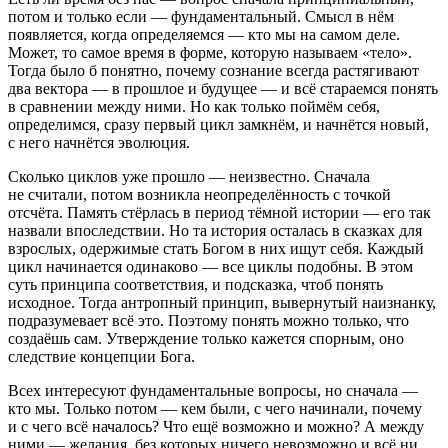
потом и только если — фундаментальный. Смысл в нём
появляется, когда определяемся — кто мы на самом деле.
Может, то самое время в форме, которую называем «тело».
Тогда было б понятно, почему сознание всегда растягивают
два вектора — в прошлое и будущее — и всё стараемся понять
в сравнении между ними. Но как только поймём себя,
определимся, сразу первый цикл замкнём, и начнётся новый,
с него начнётся эволюция.
Сколько циклов уже прошло — неизвестно. Сначала
не считали, потом возникла неопределённость с точкой
отсчёта. Память стёрлась в период тёмной истории — его так
назвали впоследствии. Но та история осталась в сказках для
взрослых, одержимые стать Богом в них ищут себя. Каждый
цикл начинается одинаково — все циклы подобны. В этом
суть принципа соответствия, и подсказка, чтоб понять
исходное. Тогда антропный принцип, вывернутый наизнанку,
подразумевает всё это. Поэтому понять можно только, что
создаёшь сам. Утверждение только кажется спорным, оно
следствие концепции Бога.
Всех интересуют фундаментальные вопросы, но сначала —
кто мы. Только потом — кем были, с чего начинали, почему
и с чего всё началось? Что ещё возможно и можно? А между
ними — желания, без которых ничего невозможно и всё ни