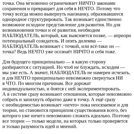
точка. Она мгновенно ограничивает НИЧТО законами
сохранения и превращает для себя в НЕЧТО. Потому что
точку всегда можно вывернуть наизнанку, образовавшееся
однородное структурировать. Так возникает единственно
возможное исходное представление для развития. Но для
возникновения точки и её развития, необходим
НАБЛЮДАТЕЛЬ, который, как выясняется позже, — априори
потенциальный созидатель. И опять дилемма —
НАБЛЮДАТЕЛЬ возникает с точкой, или всё-таки он —
точка? Ведь НЕЧТО уже осознаёт НИЧТО и себя тоже.
Для будущего принципиально — в какую сторону
разбираются с ситуацией. Но чтоб не блуждать, исходим —
мы уже есть. А значит, НАБЛЮДАТЕЛЬ не намерен исчезать,
и для НЕЧТО принципиально невозможно свернуться НИ
в ЧТО. По многим причинам. Все дорожат
индивидуальностью, и боятся с ней экспериментировать.
А в системе сразу возникают отношения, которые невозможно
собрать и запихнуть обратно даже в точку. А ещё сразу
с необходимостью возникает «нечто» пока неосязаемое и для
теории, но становится принципом существования всего, без
которого уже ничего невозможно сложить идеально. Поэтому
все теории — только модели, на которых только проверяется
и только разумность идей и мнений.