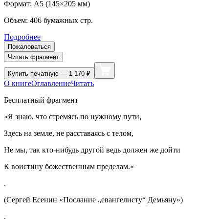
Формат:
A5 (
145×205 мм
)
Объем:
406
бумажных стр.
Подробнее
Пожаловаться
Читать фрагмент
Купить
печатную — 1 170 ₽
О книге
Оглавление
Читать
Бесплатный фрагмент
«
Я знаю, что стремясь по нужному пути,
Здесь на земле, не расставаясь с телом,
Не мы, так кто-нибудь другой ведь должен же дойти
К воистину божественным пределам.
»
.
(Сергей Есенин «Послание „евангелисту“ Демьяну»)
.