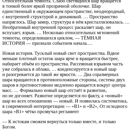
Относительная темнота. Слабо светящийся шар вращается
в тонкой более яркой прозрачной оболочке. Шар
единственный в окружающем пространстве, неоднородный,
с внутренней структурой и динамикой. … Пространство
напряглось. Шар замер, структура в нём кристаллизовалась. …
Необратимый внутренний процесс раскаляет шар, он
вспухает, взрыв. … Несколько относительных мгновений
темноты, определившихся циклом, — ТЁМНАЯ
ИСТОРИЯ — признали событием начала.…
Новая история. Тусклый новый свет пространства. Вдвое
меньше плотный остаток шара ярче и вращается быстрее,
набирает объём из пространства. Рассеянная взрывом часть
уже собралась в облако, … конденсируется в новый шар
и разогревается до такой же яркости. … Два соразмерных
шара вращаются в противоположные стороны, система двух
шаров в противостоянии медленно вращается вокруг центра
масс. … Формально новый шар отстаёт в развитии,
но не догоняет. Развитие определяется по факту, а «новый»
шар во всех отношениях — новый. И появилась систематика,
в современной интерпретации — «В1» и «В2», От исходного
шара «В1» чётко прозвучал регламент
—
К истокам сможем вернуться только вместе, и только
Богом.