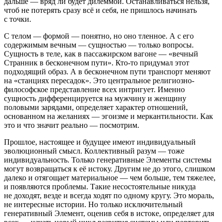
дальше — вряд ли будет дилеммой. Останавливаться нельзя,
чтоб не потерять сразу всё и себя, не пришлось начинать
с точки.
С телом — формой — понятно, но оно тленное. А с его
содержимым вечным — сущностью — только вопросы.
Сущность в теле, как в пассажирском вагоне — «
вечный
Странник в бесконечном пути»
. Кто-то придумал этот
подходящий образ. А в бесконечном пути транспорт меняют
на «станциях пересадок». Это центральное религиозно-
философское представление всех интригует. Именно
сущность дифференцируется на мужчину и женщину
половыми зарядами, определяет характер отношений,
основанном на желаниях — эгоизме и меркантильности. Как
это и что значит реально — посмотрим.
Прошлое, настоящее и будущее имеют индивидуальный
эволюционный смысл. Коллективный разум — тоже
индивидуальность. Только генеративные Элементы системы
могут возвращаться к её истоку. Другим не до этого, слишком
далеко и отягощает материальное — чем больше, тем тяжелее,
и появляются проблемы. Такие несостоятельные никуда
не доходят, везде и всегда ходят по одному кругу. Это мораль,
не интересные истории. Но только исключительный
генеративный Элемент, оценив себя в истоке, определяет для