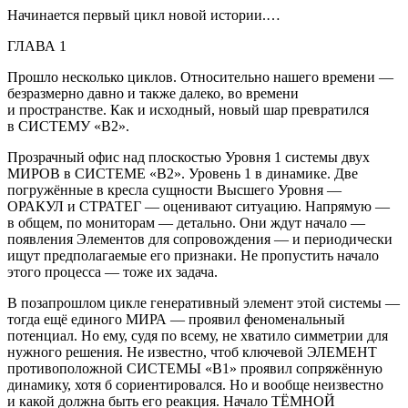
Начинается первый цикл новой истории.…
ГЛАВА 1
Прошло несколько циклов. Относительно нашего времени —
безразмерно давно и также далеко, во времени
и пространстве. Как и исходный, новый шар превратился
в СИСТЕМУ «В2».
Прозрачный офис над плоскостью Уровня 1 системы двух
МИРОВ в СИСТЕМЕ «В2». Уровень 1 в динамике. Две
погружённые в кресла сущности Высшего Уровня —
ОРАКУЛ и СТРАТЕГ — оценивают ситуацию. Напрямую —
в общем, по мониторам — детально. Они ждут начало —
появления Элементов для сопровождения — и периодически
ищут предполагаемые его признаки. Не пропустить начало
этого процесса — тоже их задача.
В позапрошлом цикле генеративный элемент этой системы —
тогда ещё единого МИРА — проявил феноменальный
потенциал. Но ему, судя по всему, не хватило симметрии для
нужного решения. Не известно, чтоб ключевой ЭЛЕМЕНТ
противоположной СИСТЕМЫ «В1» проявил сопряжённую
динамику, хотя б сориентировался. Но и вообще неизвестно
и какой должна быть его реакция. Начало ТЁМНОЙ