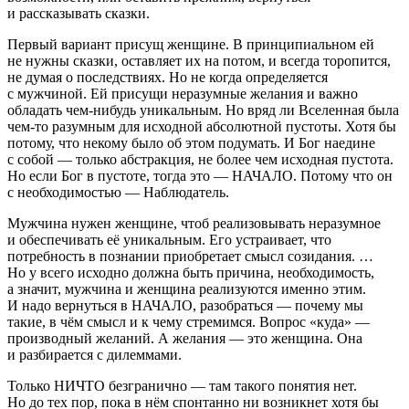
и рассказывать сказки.
Первый вариант присущ женщине. В принципиальном ей
не нужны сказки, оставляет их на потом, и всегда торопится,
не думая о последствиях. Но не когда определяется
с мужчиной. Ей присущи неразумные желания и важно
обладать чем-нибудь уникальным. Но вряд ли Вселенная была
чем-то разумным для исходной абсолютной пустоты. Хотя бы
потому, что некому было об этом подумать. И Бог наедине
с собой — только абстракция, не более чем исходная пустота.
Но если Бог в пустоте, тогда это — НАЧАЛО. Потому что он
с необходимостью — Наблюдатель.
Мужчина нужен женщине, чтоб реализовывать неразумное
и обеспечивать её уникальным. Его устраивает, что
потребность в познании приобретает смысл созидания. …
Но у всего исходно должна быть причина, необходимость,
а значит, мужчина и женщина реализуются именно этим.
И надо вернуться в НАЧАЛО, разобраться — почему мы
такие, в чём смысл и к чему стремимся. Вопрос «куда» —
производный желаний. А желания — это женщина. Она
и разбирается с дилеммами.
Только НИЧТО безгранично — там такого понятия нет.
Но до тех пор, пока в нём спонтанно ни возникнет хотя бы