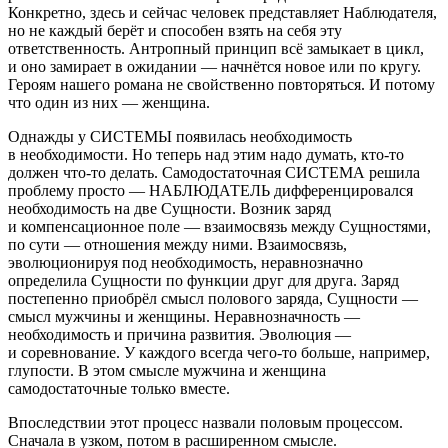
Конкретно, здесь и сейчас человек представляет Наблюдателя,
но не каждый берёт и способен взять на себя эту
ответственность. Антропный принцип всё замыкает в цикл,
и оно замирает в ожидании — начнётся новое или по кругу.
Героям нашего романа не свойственно повторяться. И потому
что один из них — женщина.
Однажды у СИСТЕМЫ появилась необходимость
в необходимости. Но теперь над этим надо думать, кто-то
должен что-то делать. Самодостаточная СИСТЕМА решила
проблему просто — НАБЛЮДАТЕЛЬ дифференцировался
необходимость на две Сущности. Возник заряд
и компенсационное поле — взаимосвязь между Сущностями,
по сути — отношения между ними. Взаимосвязь,
эволюционируя под необходимость, неравнозначно
определила Сущности по функции друг для друга. Заряд
постепенно приобрёл смысл полового заряда, Сущности —
смысл мужчины и женщины. Неравнозначность —
необходимость и причина развития. Эволюция —
и соревнование. У каждого всегда чего-то больше, например,
глупости. В этом смысле мужчина и женщина
самодостаточные только вместе.
Впоследствии этот процесс назвали половым процессом.
Сначала в узком, потом в расширенном смысле.