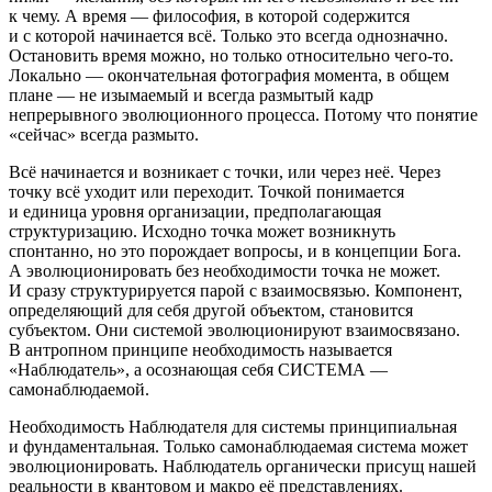
к чему. А время — философия, в которой содержится
и с которой начинается всё. Только это всегда однозначно.
Остановить время можно, но только относительно чего-то.
Локально — окончательная фотография момента, в общем
плане — не изымаемый и всегда размытый кадр
непрерывного эволюционного процесса. Потому что понятие
«сейчас» всегда размыто.
Всё начинается и возникает с точки, или через неё. Через
точку всё уходит или переходит. Точкой понимается
и единица уровня организации, предполагающая
структуризацию. Исходно точка может возникнуть
спонтанно, но это порождает вопросы, и в концепции Бога.
А эволюционировать без необходимости точка не может.
И сразу структурируется парой с взаимосвязью. Компонент,
определяющий для себя другой объектом, становится
субъектом. Они системой эволюционируют взаимосвязано.
В антропном принципе необходимость называется
«Наблюдатель», а осознающая себя СИСТЕМА —
самонаблюдаемой.
Необходимость Наблюдателя для системы принципиальная
и фундаментальная. Только самонаблюдаемая система может
эволюционировать. Наблюдатель органически присущ нашей
реальности в квантовом и макро её представлениях.