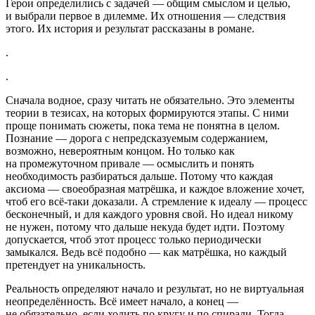
Герои определились с задачей — общим смыслом и целью,
и выбрали первое в дилемме. Их отношения — следствия
этого. Их история и результат рассказаны в романе.
.
.
Сначала водное
,
сразу читать не обязательно.
Это элементы
теории в тезисах, на которых формируются этапы. С ними
проще понимать сюжеты, пока тема не понятна в целом.
Познание — дорога с непредсказуемым содержанием,
возможно, невероятным концом. Но только как
на промежуточном привале — осмыслить и понять
необходимость разбираться дальше. Потому что каждая
аксиома — своеобразная матрёшка, и каждое вложение хочет,
чтоб его всё-таки доказали. А стремление к идеалу — процесс
бесконечный, и для каждого уровня свой. Но идеал никому
не нужен, потому что дальше некуда будет идти. Поэтому
допускается, чтоб этот процесс только периодически
замыкался. Ведь всё подобно — как матрёшка, но каждый
претендует на уникальность.
Реальность определяют начало и результат, но не виртуальная
неопределённость. Всё имеет начало, а конец —
не обязательно, если ходить по кругу и по спирали. Тогда