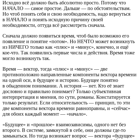
Исходно всё должно быть абсолютно просто. Потому что
НАЧАЛО — самое простое. Дальше — по обстоятельствам.
Но чтоб понять себя и свою необходимость, надо вернуться
в НАЧАЛО и понять исходную причину своей
необходимости, оттуда всё рассмотреть сначала.
Сначала должно появиться время, чтоб было возможно его
появление и понятие «потом». Но НЕЧТО может возникнуть
из НИЧЕГО только как «плюс» и «минус», конечно, и ещё
кое-что. Так появились первые числа и действия. Время тоже
могло возникнуть так.
Время — вектор, тогда «плюс» и «минус» — две
противоположно направленные компоненты вектора времени
на одной оси, в будущее и историю. Будущее понятно
в обыденном понимании. А история — нет. Кто её знает
дословно и правильно понимает? Только субъективная
интерпретация и мнения, по сути, романы. Констатируется
только результат. Если относительность — принцип, то эти
две компоненты вектора времени равноправны, и «сейчас»
для обоих каждый момент — «начало».
«Будущее» и «прошлое» взаимозависимы, одного нет без
второго. В системе, замкнутой в себе, они должны где-то
замыкаться. Но тогда возникает вопрос — вектора «будущее»