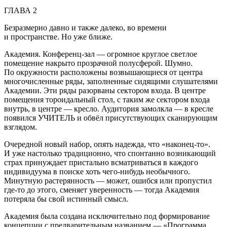
ГЛАВА 2
Безразмерно давно и также далеко, во времени
и пространстве. Но уже ближе.
Академия. Конференц-зал — огромное круглое светлое
помещение накрыто прозрачной полусферой. Шумно.
По окружности расположены возвышающиеся от центра
многочисленные ряды, заполненные сидящими слушателями
Академии. Эти ряды разорваны сектором входа. В центре
помещения тороидальный стол, с таким же сектором входа
внутрь, в центре — кресло. Аудитория замолкла — в кресле
появился УЧИТЕЛЬ и обвёл присутствующих сканирующим
взглядом.
Очередной новый набор, опять надежда, что «наконец-то».
И уже настолько традиционно, что спонтанно возникающий
страх принуждает пристально всматриваться в каждого
индивидуума в поиске хоть чего-нибудь необычного.
Минутную растерянность — может, ошибся или пропустил
где-то до этого, сменяет уверенность — тогда Академия
потеряла бы свой истинный смысл.
Академия была создана исключительно под формирование
концепции с предварительным названием — «Программа