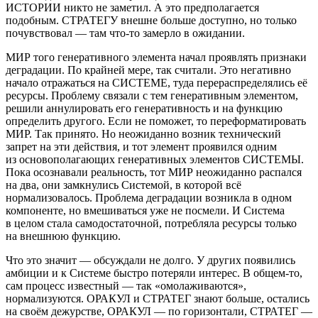
ИСТОРИИ никто не заметил. А это предполагается
подобным. СТРАТЕГУ внешне больше доступно, но только
почувствовал — там что-то замерло в ожидании.
МИР того генеративного элемента начал проявлять признаки
деградации. По крайней мере, так считали. Это негативно
начало отражаться на СИСТЕМЕ, туда перераспределялись её
ресурсы. Проблему связали с тем генеративным элементом,
решили аннулировать его генеративность и на функцию
определить другого. Если не поможет, то переформатировать
МИР. Так принято. Но неожиданно возник технический
запрет на эти действия, и тот элемент проявился одним
из основополагающих генеративных элементов СИСТЕМЫ.
Пока осознавали реальность, тот МИР неожиданно распался
на два, они замкнулись Системой, в которой всё
нормализовалось. Проблема деградации возникла в одном
компоненте, но вмешиваться уже не посмели. И Система
в целом стала самодостаточной, потребляла ресурсы только
на внешнюю функцию.
Что это значит — обсуждали не долго. У других появились
амбиции и к Системе быстро потеряли интерес. В общем-то,
сам процесс известный — так «омолаживаются»,
нормализуются. ОРАКУЛ и СТРАТЕГ знают больше, остались
на своём дежурстве, ОРАКУЛ — по горизонтали, СТРАТЕГ —