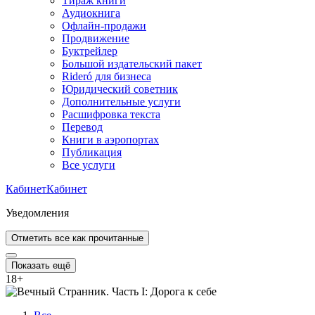
Тираж книги
Аудиокнига
Офлайн-продажи
Продвижение
Буктрейлер
Большой издательский пакет
Rideró для бизнеса
Юридический советник
Дополнительные услуги
Расшифровка текста
Перевод
Книги в аэропортах
Публикация
Все услуги
Кабинет
Кабинет
Уведомления
Отметить все как прочитанные
Показать ещё
18
+