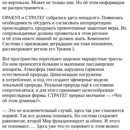
по вертикали. Может не только они. Но об этом информация
не распространяется.…
ОРАКУЛ и СТРАТЕГ собрались здесь ненадолго. Появилась
необходимость обсудить и согласовать интерпретацию
происходящего, продумать превентивные защитные меры. Их
сопровождаемые должны проявиться в этом регионе
и об этом никто лишний не должен знать. Компонент
Системы с признаками деградации им тоже непонятен,
рассматривают регион его Уровня 1.
Всё пространство пересекают широкие маршрутные трассы.
По ним проносятся большие и маленькие пассажирские
аппараты. Атмосфера тяжёлая, нарушена гармония
естественной природы. Цивилизации погружены
в потребление, и под это создают эфемерные модели
локальной природы. Реальная природа ещё в состоянии
сопротивляться, и для этого принимает целесообразные
неприглядные формы. СТРАТЕГ прервал молчание — «
Что
об этом думаешь?
».
—
Это не исключительный случай, здесь так уже становится
нормой. Так все должны понимать. Но система сохраняет
равновесие, второй Мир функционирует за обоих. И этого
не понимают. … Здесь уже что-то назревает и этим можно