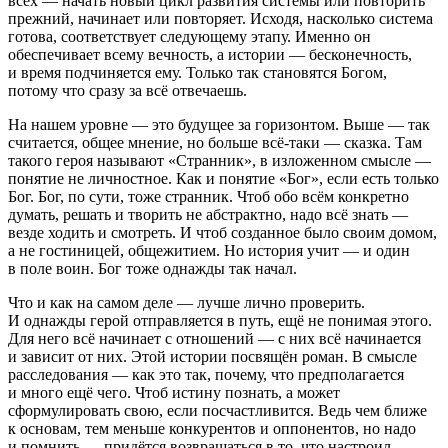
всех — начать новый цикл развития системы или повторить
прежний, начинает или повторяет. Исходя, насколько система
готова, соответствует следующему этапу. Именно он
обеспечивает всему вечность, а истории — бесконечность,
и время подчиняется ему. Только так становятся Богом,
потому что сразу за всё отвечаешь.
На нашем уровне — это будущее за горизонтом. Выше — так
считается, общее мнение, но больше всё-таки — сказка. Там
такого героя называют «Странник», в изложенном смысле —
понятие не личностное. Как и понятие «Бог», если есть только
Бог. Бог, по сути, тоже странник. Чтоб обо всём конкретно
думать, решать и творить не абстрактно, надо всё знать —
везде ходить и смотреть. И чтоб созданное было своим домом,
а не гостиницей, общежитием. Но история учит — и один
в поле воин. Бог тоже однажды так начал.
Что и как на самом деле — лучше лично проверить.
И однажды герой отправляется в путь, ещё не понимая этого.
Для него всё начинает с отношений — с них всё начинается
и зависит от них. Этой истории посвящён роман. В смысле
расследования — как это так, почему, что предполагается
и много ещё чего. Чтоб истину познать, а может
сформулировать свою, если посчастливится. Ведь чем ближе
к основам, тем меньше конкурентов и оппонентов, но надо
и помнить — придётся возвращаться в то, что настроил.