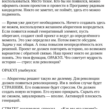
воспользоваться. Место тихое. Кто бы ни появился, можно
оформить своим проектом и провести в Программу рядовым
кандидатом. Никто не заметит, не поймёт, здесь его можно
подменить.
—
Время уже диктует необходимость. Ничего создавать здесь
не можем, воспользуемся желанием аборигенов возродиться.
Если появится новый генеративный элемент, пусть
оберегают, создают свой проект и ведут до определённого
момента. Это уже определил им. Потом вместе обсудим.
Задача у нас общая. А пока повысим неопределённость всех
решений. Проект не должен повторять историю, но возможен
вариантом с обратной связью. Наш проект никто не должен
понять. Это твоя функция, ОРАКУЛ. Что советует мудрость
истории — стресс или революция?
ОРАКУЛ улыбнулся:
—
Аборигены решают такую же дилемму. Для революции
должен появиться революционер. Им в любом случае будет
СТРАННИК. Его появление будет стрессом. Он должен
создать новую историю. Его нужно прикрыть. Скрыть его
не сможем, завуалировать — вполне
.
Активируй плоскость
генераций.
СТРАТЕГ, раздумывая, спросил — «
Как мы его узнаем?
».