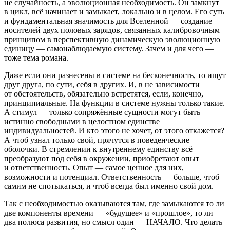
не случайность, а эволюционная необходимость. Он замкнут
в цикл, всё начинает и замыкает, локально и в целом. Его суть
и фундаментальная значимость для Вселенной — создание
носителей двух половых зарядов, связанных калибровочным
принципом в перспективную динамическую эволюционную
единицу — самонаблюдаемую систему. Зачем и для чего —
тоже тема романа.
Даже если они разнесены в системе на бесконечность, то ищут
друг друга, по сути, себя в других. И, в не зависимости
от обстоятельств, обязательно встретятся, если, конечно,
принципиальные. На функции в системе нужны только такие.
А стимул — только сопряжённые сущности могут быть
истинно свободными в целостном единстве
индивидуальностей. И кто этого не хочет, от этого откажется?
А чтоб узнал только свой, прячутся в поведенческие
оболочки. В стремлении к внутреннему единству всё
преобразуют под себя в окружении, приобретают опыт
и ответственность. Опыт — самое ценное для них,
возможности и потенциал. Ответственность — больше, чтоб
самим не спотыкаться, и чтоб всегда был именно свой дом.
Так с необходимостью оказываются там, где замыкаются то ли
две компоненты времени — «будущее» и «прошлое», то ли
два полюса развития, но смысл один — НАЧАЛО. Что делать