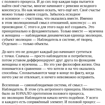
с полового процесса. И до сих пор каждая пара пытается
найти своё счастье, многие начинают с ревизии исходного
консенсуса. Но как можно искать, чего ещё нет. Своё счастье
можно только самим создать. Забылось исходное
и основное — счастливы, что оказались вместе. Именно
в этом эволюционный смысл отношений, консенсус — их
производное. С этого и для этого надо всё создавать. Это
принципиально и фундаментально. Только вместе — мужчина
и женщина — наблюдаемая динамическая единица эволюции,
субъект эволюции — Наблюдатель в системе, её творец.
Отдельно — только объекты.
До кого это не доходит каждый раз начинают суетиться
с точки. Сначала — просто наблюдатели и потребители,
потом уставом дифференцируют друг друга по функциям
женщины и мужчины. … Но это уже философия жизни. Она
понимается в сравнении — что хотели и на что оказались
способны. Спохватываются чаще в конце по факту, когда
ничто уже не отвлекает, и ничего невозможно исправить.
Вселенная — самонаблюдаемая система, её смысл —
Наблюдатель. В этом суть антропного принципа. Неизвестно,
было ли НАЧАЛО прототипом полового процесса,
но эволюцию Наблюдателя начало нечто подобное. У всего
и каждого есть сопряжённый элемент. И половой процесс —