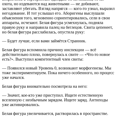
охота, но издеваются над животными — не добивают,
заставляют убегать. Взгляд напрягся — кого-то узнал, выразил
негодование. И тот услышал его. Аборигены выслушали
объяснения того, мгновенно сориентировались, сели в свои
аппараты, исчезают. Белая фигура усмехнулась, подняла
правую руку и направила палец на беглецов. Свита цепенеет,
но белая фигура расслабилась, опустила руку:
—
Будет лучше, если вами займётся Странник.
Белая фигура вспомнила причину инспекции — всё
действительно плохо, повернулась к свите — «
Что-то новое
есть?
». Выступил компетентный член свиты:
—
Появился новый Уровень 0, возникают морфогенезы. Мы
тоже экспериментируем. Пока ничего особенного, но процесс
уже начался.
Белая фигура внимательно посмотрела на него:
—
Значит, кое-кто уже приступил. Ищите естественную
вселенную с необычным зарядом. Ищите заряд. Антиподы
уже активировались.
Белая фигура увеличивается, растворилась в пространстве.