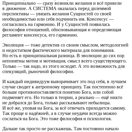
Принципиально — сразу возникли желания и всё привели
в движение. А СИСТЕМА оказалась перед дилеммой
перспективы — увязать желания Сущностей со своей
необходимостью или себя подчинить им. Консенсус —
согласились на гармонию. И у Сущностей появилась
философия отношений, обосновывающая и определяющая
регламент консенсуса, его гармонию.
Эволюция — тоже детектив со своим смыслом, методологией
и недостатком фактического материала для понимания.
Но есть и принципиальная разница. В эволюции до сих пор
непонятны мотив и мотивация, смысл всего существующего.
Только — так надо, из этого исходят. А это возможность для
спекуляций, рыночной философии.
И каждый индивидуум выворачивает это под себя, в лучшем
случае сводит к антропному принципу. Так постепенно всё
больше противопоставляется понятию Бога, или собой
подменяет его. Но только в теории, а реально — ещё никто
не добрался до Бога, только рассказывают небылицы.
И всё же, уповая на Бога, за всё отвечать приходится самому.
Так проще и надёжней, а в случае неудачи всегда можно
сослаться на Бога. Это тоже философия и психология.
Дальше так просто не расскажешь. Там постоянно начало