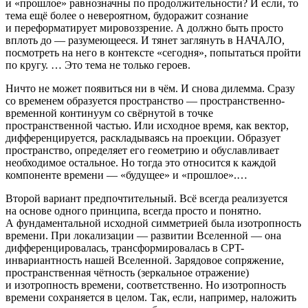
и «прошлое» равнозначны по продолжительности? И если, то
тема ещё более о невероятном, будоражит сознание
и переформатирует мировоззрение. А должно быть просто
вплоть до — разумеющееся. И тянет заглянуть в НАЧАЛО,
посмотреть на него в контексте «сегодня», попытаться пройти
по кругу. … Это тема не только героев.
Ничто не может появиться ни в чём. И снова дилемма. Сразу
со временем образуется пространство — пространственно-
временной континуум со свёрнутой в точке
пространственной частью. Или исходное время, как вектор,
дифференцируется, раскладываясь на проекции. Образует
пространство, определяет его геометрию и обуславливает
необходимое остальное. Но тогда это относится к каждой
компоненте времени — «будущее» и «прошлое».…
Второй вариант предпочтительный. Всё всегда реализуется
на основе одного принципа, всегда просто и понятно.
А фундаментальной исходной симметрией была изотропность
времени. При локализации — развитии Вселенной — она
дифференцировалась, трансформировалась в CPT-
инвариантность нашей Вселенной. Зарядовое сопряжение,
пространственная чётность (зеркальное отражение)
и изотропность времени, соответственно. Но изотропность
времени сохраняется в целом. Так, если, например, наложить