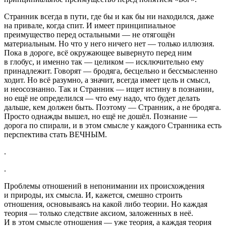
Странник всегда в пути, где бы и как бы ни находился, даже
на привале, когда спит. И имеет принципиальное
преимущество перед остальными — не отягощён
материальным. Но что у него ничего нет — только иллюзия.
Пока в дороге, всё окружающее вывернуто перед ним
в глобус, и именно так — целиком — исключительно ему
принадлежит. Говорят — бродяга, бесцельно и бессмысленно
ходит. Но всё разумно, а значит, всегда имеет цель и смысл,
и неосознанно. Так и Странник — ищет истину в познании,
но ещё не определился — что ему надо, что будет делать
дальше, кем должен быть. Поэтому — Странник, а не бродяга.
Просто однажды вышел, но ещё не дошёл. Познание —
дорога по спирали, и в этом смысле у каждого Странника есть
перспектива стать ВЕЧНЫМ.
.
.
Проблемы отношений в непонимании их происхождения
и природы, их смысла. И, кажется, смешно строить
отношения, основываясь на какой либо теории. Но каждая
теория — только следствие аксиом, заложенных в неё.
И в этом смысле отношения — уже теория, а каждая теория