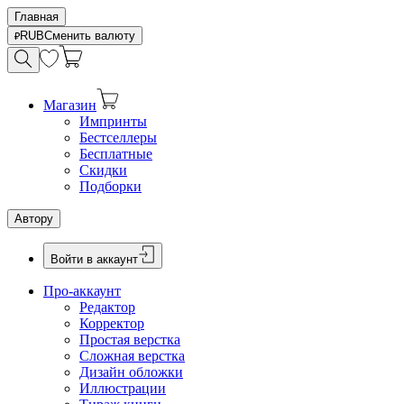
Главная
RUB
Сменить валюту
Магазин
Импринты
Бестселлеры
Бесплатные
Скидки
Подборки
Автору
Войти в аккаунт
Про-аккаунт
Редактор
Корректор
Простая верстка
Сложная верстка
Дизайн обложки
Иллюстрации