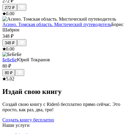
272
₽
272
₽
0.0
0
Асино. Томская область. Мистический путеводитель
Борис
Шабрин
348
₽
348
₽
0.0
0
БеБеБе
Юрий Токранов
80
₽
80
₽
5.0
2
Издай свою книгу
Создай свою книгу с Rideró бесплатно прямо сейчас. Это
просто, как раз, два, три!
Создать книгу бесплатно
Наши услуги