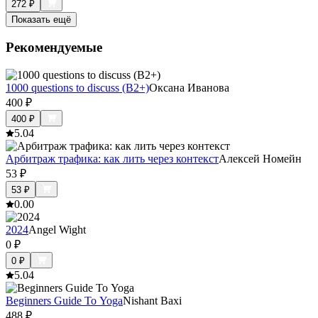
272
₽
Показать ещё
Рекомендуемые
1000 questions to discuss (B2+)
Оксана Иванова
400
₽
400
₽
5.0
4
Арбитраж трафика: как лить через контекст
Алексей Номейн
53
₽
53
₽
0.0
0
2024
Angel Wight
0
₽
0
₽
5.0
4
Beginners Guide To Yoga
Nishant Baxi
488
₽