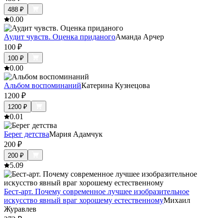
488
₽
0.0
0
Аудит чувств. Оценка приданого
Аманда Арчер
100
₽
100
₽
0.0
0
Альбом воспоминаний
Катерина Кузнецова
1200
₽
1200
₽
0.0
1
Берег детства
Мария Адамчук
200
₽
200
₽
5.0
9
Бест-арт. Почему современное лучшее изобразительное
искусство явный враг хорошему естественному
Михаил
Журавлев