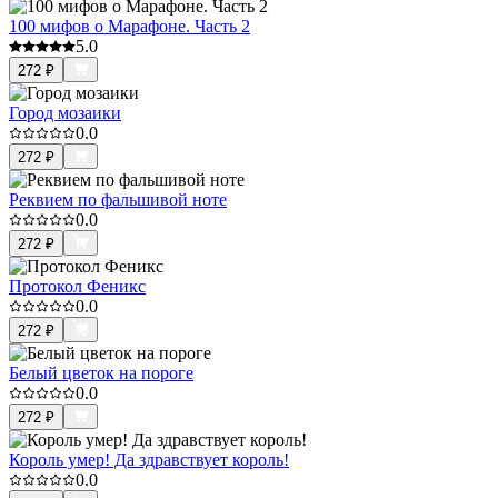
100 мифов о Марафоне. Часть 2
5.0
272
₽
Город мозаики
0.0
272
₽
Реквием по фальшивой ноте
0.0
272
₽
Протокол Феникс
0.0
272
₽
Белый цветок на пороге
0.0
272
₽
Король умер! Да здравствует король!
0.0