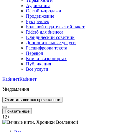
Тираж книги
Аудиокнига
Офлайн-продажи
Продвижение
Буктрейлер
Большой издательский пакет
Rideró для бизнеса
Юридический советник
Дополнительные услуги
Расшифровка текста
Перевод
Книги в аэропортах
Публикация
Все услуги
Кабинет
Кабинет
Уведомления
Отметить все как прочитанные
Показать ещё
12
+