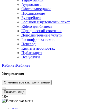
Тираж книги
Аудиокнига
Офлайн-продажи
Продвижение
Буктрейлер
Большой издательский пакет
Rideró для бизнеса
Юридический советник
Дополнительные услуги
Расшифровка текста
Перевод
Книги в аэропортах
Публикация
Все услуги
Кабинет
Кабинет
Уведомления
Отметить все как прочитанные
Показать ещё
18
+