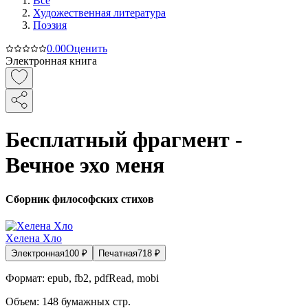
Все
Художественная литература
Поэзия
0.0
0
Оценить
Электронная книга
Бесплатный фрагмент -
Вечное эхо меня
Сборник философских стихов
Хелена Хло
Электронная
100
₽
Печатная
718
₽
Формат:
epub, fb2, pdfRead, mobi
Объем:
148
бумажных стр.