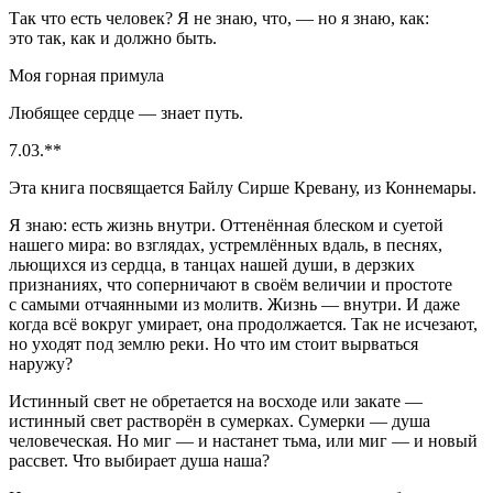
Так что есть человек? Я не знаю,
что
, — но я знаю,
как
:
это так, как и должно быть.
М
оя горная примула
Любящее сердце — знает путь.
7.03.**
Эта книга посвящается Байлу Сирше Кревану, из Коннемары.
Я знаю: есть жизнь внутри. Оттенённая блеском и суетой
нашего мира: во взглядах, устремлённых вдаль, в песнях,
льющихся из сердца, в танцах нашей души, в дерзких
признаниях, что соперничают в своём величии и простоте
с самыми отчаянными из молитв. Жизнь — внутри. И даже
когда всё вокруг умирает, она продолжается. Так не исчезают,
но уходят под землю реки. Но что им стоит вырваться
наружу?
Истинный свет не обретается на восходе или закате —
истинный свет растворён в сумерках. Сумерки — душа
человеческая. Но миг — и настанет тьма, или миг — и новый
рассвет. Что выбирает душа наша?