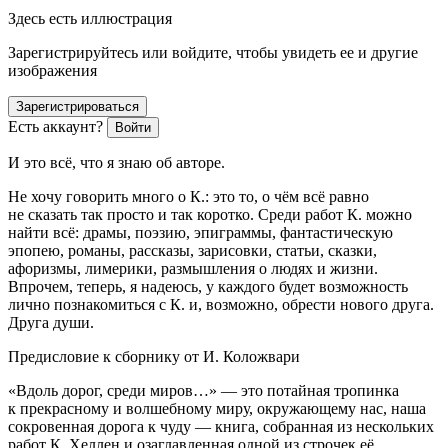
Здесь есть иллюстрация
Зарегистрируйтесь или войдите, чтобы увидеть ее и другие
изображения
Зарегистрироваться
Есть аккаунт?
Войти
И это всё, что я знаю об авторе.
Не хочу говорить много о К.: это то, о чём всё равно
не сказать так просто и так коротко. Среди работ К. можно
найти всё: драмы, поэзию, эпиграммы, фантастическую
эпопею, романы, рассказы, зарисовки, статьи, сказки,
афоризмы, лимерики, размышления о людях и жизни.
Впрочем, теперь, я надеюсь, у каждого будет возможность
лично познакомиться с К. и, возможно, обрести нового друга.
Друга души.
Предисловие к сборнику от И. Коложвари
«Вдоль дорог, среди миров…» — это потайная тропинка
к прекрасному и волшебному миру, окружающему нас, наша
сокровенная дорога к чуду — книга, собранная из нескольких
работ К. Хеллен и озаглавленная одной из строчек её