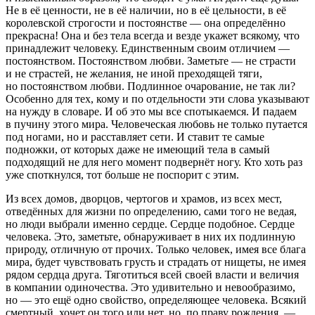
Не в её ценности, не в её наличии, но в её цельности, в её
королевской строгости и постоянстве — она определённо
прекрасна! Она и без тела всегда и везде укажет всякому, что
принадлежит человеку. Единственным своим отличием —
постоянством. Постоянством любви. Заметьте — не страсти
и не страстей, не желания, не иной преходящей тяги,
но постоянством любви. Подлинное очарование, не так ли?
Особенно для тех, кому и по отдельности эти слова указывают
на нужду в словаре. И об это мы все спотыкаемся. И падаем
в пучину этого мира. Человеческая любовь не только путается
под ногами, но и расставляет сети. И ставит
те самые
подножки, от которых даже не имеющий тела
в самый
подходящий
не для него момент подвернёт ногу. Кто хоть раз
уже споткнулся, тот больше не поспорит с этим.
Из всех домов, дворцов, чертогов и храмов, из всех мест,
отведённых для жизни по определению, сами того не ведая,
но люди выбрали именно сердце. Сердце подобное. Сердце
человека. Это, заметьте, обнаруживает в них их подлинную
природу, отличную от прочих. Только человек, имея все блага
мира, будет чувствовать грусть и страдать от нищеты, не имея
рядом сердца друга. Тяготиться всей своей власти и величия
в компании одиночества. Это удивительно и невообразимо,
но — это ещё одно свойство, определяющее человека. Всякий
смертный, хочет он того или нет, но, по праву рождения, —