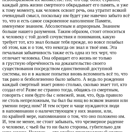
каждый день жизни смертного обкрадывает его память, и уже
к тому моменту, как человек освоит речь, она утратит всякий
очевидный смысл, поскольку им будет уже навечно забыто всё
то, что и есть самое сокровенное наполнение Памяти,
именуемое знанием. Абсолютным и априорным. Знанием
больше нашего разумения. Таким образом, стоит относиться
к человеку с той долей сочувствия и понимания, какую
требует тот, кто знал больше тебя прежде, но вовсе позабыл
об этом, как и о том, что некогда он знал и твоё имя. Эта
печальная забывчивость также есть одна из тех черт, что
отличает человека. Она обращает его жизнь не только
в грустную обречённость на доказательство своего
существования посредством единственной доступной
системы, но и в жалкие попытки вновь вспомнить всё то, что
так рано и безболезненно было забыто. А ведь по рождении
каждый смертный знает ровно столько, сколько знает тот, кто
создал его! Разве не странно тогда, общаясь со смертным,
говорить с ним будто бы с невежей, зная, что, будь правило
не столь непреложным, ты был бы нищ во всяком знании или
умении перед ним? И тем острее и чаще нуждаются люди
в напоминании о наличествующем у них знании, или,
по крайней мере, напоминании о том, что оно положено им.
И, тем не менее, не стоит забывать, что чрезмерное радение
о человеке, с чьей бы то ни было стороны, губительно для