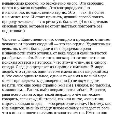
невыносимо коротко, но бесконечно много. Это свободно,
но это и ужасно неудобно. Это контрпродуктивно
и нелогично, но единственно вер-но. Это — так. Не более
и не менее того. И стоит признать, лучший способ понять
природу человека — это рискнуть
быть
им
. (Это смертельно
опасный трюк, который не стоит пытаться повторить без
подготовки.)
Человек… Единственное, что очевидно и прекрасно отличает
человека от прочих созданий — это его сердце. Удивительная
вещь, но, может быть, даже и не подозревая о роли
и значимости этого отличия, от века люди и сами пытаются
разобраться в нём. Более того, посвящают жизни не только
поискам ответов на вопросы «что это» и «где», но и самого
сердца. Сердце определяет их наравне с именами. В мире
людей, что странно, одни и те же имена имеют широкий ход
и, что самое удивительное, одно и то же имя в полной мере
может принадлежать единовременно (!) не двум и даже
не пяти, что ещё более странно, живым (!) людям, но тысячам,
миллионам… Власть имён людьми почти забыта. Впрочем,
ради всего святого, при такой анархии, о чём мы можем
говорить, если каждый второй, так
или иначе,
«защитник
мира», а каждая вторая — «сосредоточие света». Поэтому, как
мне видится, именно сердцу человеческому выпадает та роль,
что в иных и прочих случаях отводится имени. Именно оно