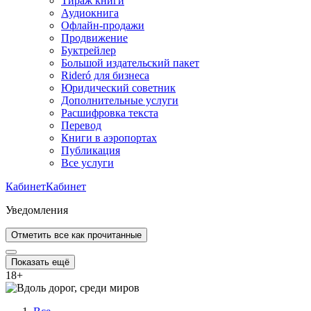
Тираж книги
Аудиокнига
Офлайн-продажи
Продвижение
Буктрейлер
Большой издательский пакет
Rideró для бизнеса
Юридический советник
Дополнительные услуги
Расшифровка текста
Перевод
Книги в аэропортах
Публикация
Все услуги
Кабинет
Кабинет
Уведомления
Отметить все как прочитанные
Показать ещё
18
+