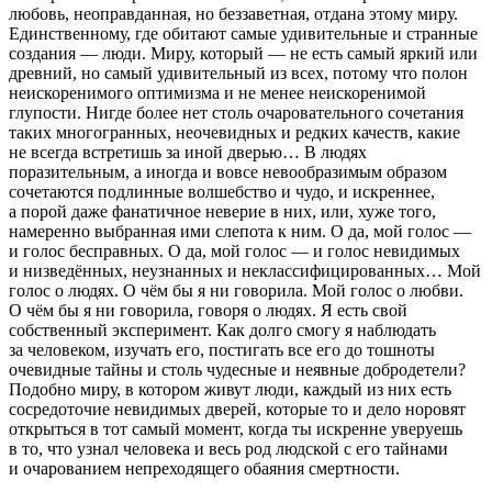
любовь, неоправданная, но беззаветная, отдана этому миру.
Единственному, где обитают самые удивительные и странные
создания — люди. Миру, который — не есть самый яркий или
древний, но самый удивительный из всех, потому что полон
неискоренимого оптимизма и не менее неискоренимой
глупости. Нигде более нет столь очаровательного сочетания
таких многогранных, неочевидных и редких качеств, какие
не всегда встретишь за иной дверью… В людях
поразительным, а иногда и вовсе невообразимым образом
сочетаются подлинные волшебство и чудо, и искреннее,
а порой даже фанатичное неверие в них, или, хуже того,
намеренно выбранная ими слепота к ним. О да, мой голос —
и голос бесправных. О да, мой голос — и голос невидимых
и низведённых, неузнанных и неклассифицированных… Мой
голос о людях. О чём бы я ни говорила. Мой голос о любви.
О чём бы я ни говорила, говоря о людях. Я есть свой
собственный эксперимент. Как долго смогу я наблюдать
за человеком, изучать его, постигать все его до тошноты
очевидные тайны и столь чудесные и неявные добродетели?
Подобно миру, в котором живут люди, каждый из них есть
сосредоточие невидимых дверей, которые то и дело норовят
открыться в тот самый момент, когда ты искренне уверуешь
в то, что узнал человека и весь род людской с его тайнами
и очарованием непреходящего обаяния смертности.