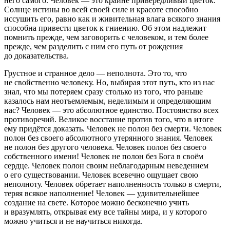
него самого. Человек — это крайне привередливый цветок.
Солнце истины во всей своей силе и красоте способно
иссушить его, равно как и живительная влага всякого знания
способна привести цветок к гниению. Об этом надлежит
помнить прежде, чем заговорить с человеком, и тем более
прежде, чем разделить с ним его путь от рождения
до доказательства.
Грустное и странное дело — неполнота. Это то, что
не свойственно человеку. Но, выбирая этот путь, кто из нас
знал, что мы потеряем сразу столько из того, что раньше
казалось нам неотъемлемым, неделимым и определяющим
нас? Человек — это абсолютное единство. Постоянство всех
противоречий. Великое восстание против того, что в итоге
ему придётся доказать. Человек не полон без смерти. Человек
полон без своего абсолютного утерянного знания. Человек
не полон без другого человека. Человек полон без своего
собственного имени! Человек не полон без Бога в своём
сердце. Человек полон своим неблагодарным неведением
о его существовании. Человек всевечно ощущает свою
неполноту. Человек обретает наполненность только в смерти,
теряя всякое наполнение! Человек — удивительнейшее
создание на свете. Которое можно бесконечно учить
и вразумлять, открывая ему все тайны мира, и у которого
можно учиться и не научиться никогда.