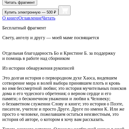
Читать фрагмент
Купить
электронную — 500 ₽
О книге
Оглавление
Читать
Бесплатный фрагмент
Свету, ангелу и другу — моей маме посвящается
Отдельная благодарность Бо и Кристине Б. за поддержку
и помощь в работе над сборником
Из истории обнаружения рукописей
Это долгая история о первородном духе Хаоса, видевшем
сотворение мира и волей выбора принявшем плоть и кровь
во имя бессмертной любви; это история мучительных поисков
дома и его чудесного обретения; о верном сердце и его
памяти; о бесконечном уважении и любви к Человеку;
о беззаветном служении Слову и книге; это история о Поэте,
писателе, учителе и просто Друге. Друге по имени К. Или же
просто о человеке, пожелавшем остаться неизвестным, это
история об авторе, о котором я хочу вам рассказать.