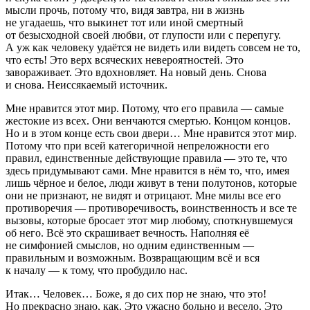
мысли прочь, потому что, видя завтра, ни в жизнь
не угадаешь, что выкинет тот или иной смертный
от безысходной своей любви, от глупости или с перепугу.
А уж как человеку удаётся не видеть или видеть совсем не то,
что есть! Это верх всяческих невероятностей. Это
завораживает. Это вдохновляет. На новый день. Снова
и снова. Неиссякаемый источник.
Мне нравится этот мир. Потому, что его правила — самые
жестокие из всех. Они венчаются смертью. Концом концов.
Но и в этом конце есть свои двери… Мне нравится этот мир.
Потому что при всей категоричной непреложности его
правил, единственные действующие правила — это те, что
здесь придумывают сами. Мне нравится в нём то, что, имея
лишь чёрное и белое, люди живут в тени полутонов, которые
они не признают, не видят и отрицают. Мне милы все его
противоречия — противоречивость, воинственность и все те
вызовы, которые бросает этот мир любому, споткнувшемуся
об него. Всё это скрашивает вечность. Наполняя её
не симфонией смыслов, но одним единственным —
правильным и возможным. Возвращающим всё и вся
к началу — к тому, что пробудило нас.
Итак… Человек… Боже, я до сих пор не знаю, что это!
Но прекрасно знаю, как. Это ужасно больно и весело. Это