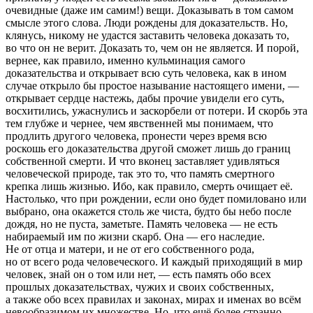
очевидные (даже им самим!) вещи. Доказывать
в том самом
смысле этого слова. Люди рождены для доказательств. Но,
клянусь, никому не удастся заставить человека доказать то,
во что он не верит. Доказать то, чем он не является. И порой,
вернее, как правило, именно кульминация самого
доказательства и открывает всю суть человека, как в ином
случае открыло бы простое называние
настоящего
имени, —
открывает сердце настежь, дабы прочие увидели его суть,
восхитились, ужаснулись и заскорбели от потери. И скорбь эта
тем глубже и чернее, чем явственней мы понимаем, что
продлить другого человека, пронести через время всю
роскошь его доказательства другой сможет лишь до границ
собственной смерти. И что вконец заставляет удивляться
человеческой природе, так это то, что память смертного
крепка лишь жизнью. Ибо, как правило, смерть очищает её.
Настолько, что при рождении, если оно будет помиловано или
выбрано, она окажется столь же чиста, будто бы небо после
дождя, но не пуста, заметьте. Память человека — не есть
набираемый им по жизни скарб. Она — его наследие.
Не от отца и матери, и не от его
собственного
рода,
но от всего рода человеческого. И каждый приходящий в мир
человек, знай он о том или нет, — есть память обо всех
прошлых доказательствах, чужих и своих собственных,
а также обо всех правилах и законах, мирах и именах во всём
невообразимом их множестве. Но, что ещё более странно,