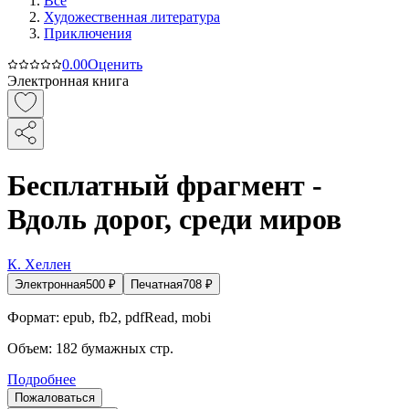
Все
Художественная литература
Приключения
0.0
0
Оценить
Электронная книга
Бесплатный фрагмент -
Вдоль дорог, среди миров
К. Хеллен
Электронная
500
₽
Печатная
708
₽
Формат:
epub, fb2, pdfRead, mobi
Объем:
182
бумажных стр.
Подробнее
Пожаловаться