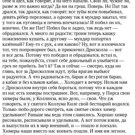
себе и шёл, как говорят, а на него напали. Свои ли, чужие ли,
разве ж это важно когда? Да ни на грош. Поверь. Но Пат так
дрался, так дрался, как говорят: все зубы всем повыбивал,
девять рёбер переломал, а одному так в мундир закатал, что
у того аж пуговица в печень впечаталась! И побил он их,
конечно. Он же Пат! Побил бы и ладно, так ведь нет —
обрадовался. А много ли радости: троим теперь кашку
пожизненно кушать, а другому — мундир попортил
казённый? Ему-то с рук, а им каково? Ну, вот и изловчился
тот, что попроворнее был, и прикончил Дрисколла — вот
и все дела. Потому что победил и обрадовался, встал и,
на тебе, пожалуйста, стоит себе довольный и улыбается —
грех не прибить. Isn’t it? Так и сейчас — смотрю, куда ни
глянь, все за Дрисколлом идут, зубы врагам выбьют
и радуются. А что радоваться-то, баран и без рогов баран,
а кабан и без клыков кабан… Холодает к вечеру. Нельзя нам
с Дрисколлом внутри себя бороться, потому что в каждом
из нас есть химеры пострашнее. Вот, например, у Пирса
свои
химеры были, у Коллинза
, ясно дело, — свои. Что уж
говорить, и у святого Коллума Киле
свой бестиарий водился.
Только любо-дорого смотреть, как святые своих химер
уделывают! Раньше мы ведь этим славились. Хорошо химер
рисовали, расписывали и уделывали. А вот потом взяли, да
и выпустили их в мир внешний, и — пошло и поехало.
Химеры наши вместо нас воевать пошли. И имя им легион.