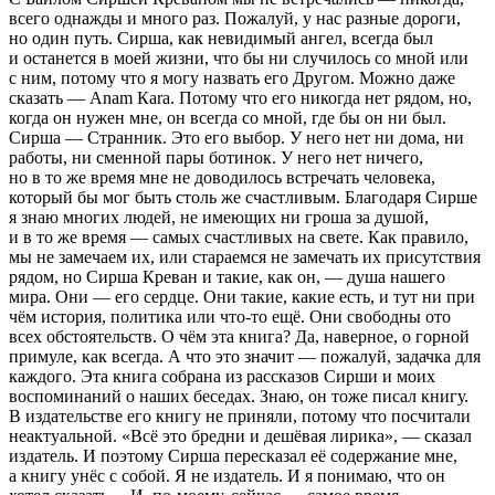
всего однажды и много раз. Пожалуй, у нас разные дороги,
но один путь. Сирша, как невидимый ангел, всегда был
и останется в моей жизни, что бы ни случилось со мной или
с ним, потому что я могу назвать его Другом. Можно даже
сказать — Аnam Кara
. Потому что его никогда нет рядом, но,
когда он нужен мне, он всегда со мной, где бы он ни был.
Сирша — Странник. Это его выбор. У него нет ни дома, ни
работы, ни сменной пары ботинок. У него нет ничего,
но в то же время мне не доводилось встречать человека,
который бы мог быть столь же счастливым. Благодаря Сирше
я знаю многих людей, не имеющих ни гроша за душой,
и в то же время — самых счастливых на свете. Как правило,
мы не замечаем их, или стараемся не замечать их присутствия
рядом, но Сирша Креван и такие, как он, — душа нашего
мира. Они — его сердце. Они такие, какие есть, и тут ни при
чём история, политика или что-то ещё. Они свободны ото
всех обстоятельств. О чём эта книга? Да, наверное, о горной
примуле, как всегда. А что это значит — пожалуй, задачка для
каждого. Эта книга собрана из рассказов Сирши и моих
воспоминаний о наших беседах. Знаю, он тоже писал книгу.
В издательстве его книгу не приняли, потому что посчитали
неактуальной. «Всё это бредни и дешёвая лирика», — сказал
издатель. И поэтому Сирша пересказал её содержание мне,
а книгу унёс с собой. Я не издатель. И я понимаю, что он