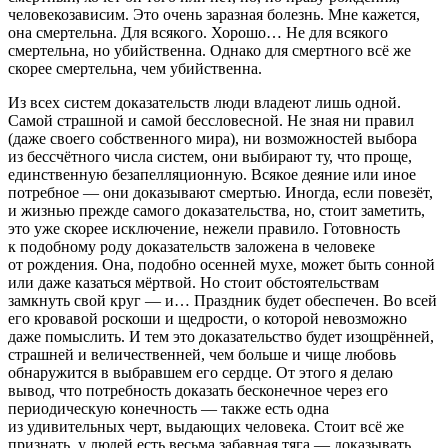
человекозависим. Это очень заразная болезнь. Мне кажется,
она смертельна. Для всякого. Хорошо… Не для всякого
смертельна, но убийственна. Однако для смертного всё же
скорее смертельна, чем убийственна.
Из всех систем доказательств люди владеют лишь одной.
Самой страшной и самой бессловесной. Не зная ни правил
(даже своего собственного мира), ни возможностей выбора
из бессчётного числа систем, они выбирают ту, что проще,
единственную безапелляционную. Всякое деяние или иное
потребное — они доказывают смертью. Иногда, если повезёт,
и жизнью прежде самого доказательства, но, стоит заметить,
это уже скорее исключение, нежели правило. Готовность
к подобному роду доказательств заложена в человеке
от рождения. Она, подобно осенней мухе, может быть сонной
или даже казаться мёртвой. Но стоит обстоятельствам
замкнуть свой круг — и… Праздник будет обеспечен. Во всей
его кровавой роскоши и щедрости, о которой невозможно
даже помыслить. И тем это доказательство будет изощрённей,
страшней и величественней, чем больше и чище любовь
обнаружится в выбравшем его сердце. От этого я делаю
вывод, что потребность доказать бесконечное через его
периодическую конечность — также есть одна
из удивительных черт, выдающих человека. Стоит всё же
признать, у людей есть весьма забавная тяга — доказывать