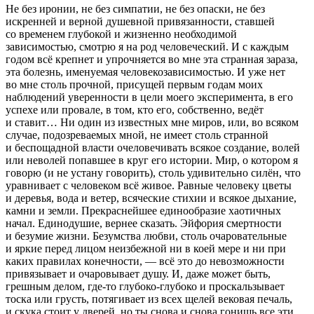
Не без иронии, не без симпатии, не без опаски, не без
искренней и верной душевной привязанности, ставшей
со временем глубокой и жизненно необходимой
зависимостью, смотрю я на род человеческий. И с каждым
годом всё крепнет и упрочняется во мне эта странная зараза,
эта болезнь, именуемая человекозависимостью. И уже нет
во мне столь прочной, присущей первым годам моих
наблюдений уверенности в цели моего эксперимента, в его
успехе или провале, в том, кто его, собственно, ведёт
и ставит… Ни один из известных мне миров, или, во всяком
случае, подозреваемых мной, не имеет столь странной
и беспощадной власти очеловечивать всякое создание, волей
или неволей попавшее в круг его истории. Мир, о котором я
говорю (и не устану говорить), столь удивительно силён, что
уравнивает с человеком всё живое. Равные человеку цветы
и деревья, вода и ветер, всяческие стихии и всякое дыхание,
камни и земли. Прекраснейшее единообразие хаотичных
начал. Единодушие, вернее сказать. Эйфория смертности
и безумие жизни. Безумства любви, столь очаровательные
и яркие перед лицом неизбежной ни в коей мере и ни при
каких правилах конечности, — всё это до невозможности
привязывает и очаровывает душу. И, даже может быть,
грешным делом, где-то глубоко-глубоко и проскальзывает
тоска или грусть, потягивает из всех щелей вековая печаль,
и скука стоит у дверей, но ты снова и снова гонишь все эти