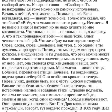
получив ещё тому подтверждение, не знают, что с этой
свободой делать. Коварное слово — «Свобода». Ты
не находишь? Её тоже можно как рамочку использовать.
Вставь в неё всё, что захочешь. Похоже на неё. Если
вставляется, всё — значит, точно она. Только кто сказал, что
это благо? «Всё», что можно вставить в рамочку. Нет-нет… Я
не имею в виду. Я патриот, но не надо душить во мне
космополита. Что только наше — не только наше, я же вижу.
А что и так принадлежит всем — и наше тоже. Опыт
человечества общий. Что же я буду на нас одеяло тянуть?
Слова, слова, слова. Скользкие, как угри. Я об одном, а ты
думаешь, я про другое. Потому что мы сидим вот тут, перед
костром, в Лисдунварне, и ты думаешь, что речь моя не может
быть выше языков этого пламени, а мысль следует лишь дыму
от него. Нет, она стелется куда как дальше и выше, хотя
и пролетает над этими краями. Мои мысли — дикие птицы.
Вольные, перелётные птицы. Кочевые. Ты когда-нибудь
видела диких лебедей? Они особенно крикливы теперь.
Нервы у них, должно быть, ни к чёрту! Совсем истощали.
Раньше эти лебеди хоть лебедями были, а теперь что —
истеричные, наглые и всеядные твари. Страшно подумать,
если мы не замечаем, как измельчали прежние лебеди,
заметим ли мы, когда сами кончимся? Победы избаловывают.
Они приносят успокоение. Вот Пат Дрисколл
, слышала
о таком? Он, говорят, тут когда-то проходил. В 1689 году. Шёл