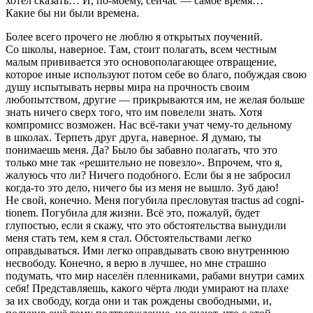
хотел сказать… И, по-моему, сейчас — самое время…
Какие бы ни были времена.
Более всего прочего не люблю я открытых поучений.
Со школы, наверное. Там, стоит полагать, всем честным
малым прививается это основополагающее отвращение,
которое иные используют потом себе во благо, побуждая свою
душу испытывать нервы мира на прочность своим
любопытством, другие — прикрываются им, не желая больше
знать ничего сверх того, что им повелели знать. Хотя
компромисс возможен. Нас всё-таки учат чему-то дельному
в школах. Терпеть друг друга, наверное. Я думаю, ты
понимаешь меня. Да? Было бы забавно полагать, что это
только мне так «решительно не повезло». Впрочем, что я,
жалуюсь что ли? Ничего подобного. Если бы я не забросил
когда-то это дело, ничего бы из меня не вышло. Зуб даю!
Не свой, конечно. Меня погубила пресловутая tractus ad cogni-
tionem
. Погубила для жизни. Всё это, пожалуй, будет
глупостью, если я скажу, что это обстоятельства вынудили
меня стать тем, кем я стал. Обстоятельствами легко
оправдываться. Ими легко оправдывать свою внутреннюю
несвободу. Конечно, я верю в лучшее, но мне страшно
подумать, что мир населён пленниками, рабами внутри самих
себя! Представляешь, какого чёрта люди умирают на плахе
за их свободу, когда они и так рождены свободными, и,