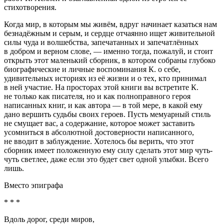
стихотворения.
Когда мир, в которым мы живём, вдруг начинает казаться нам
безнадёжным и серым, и сердце отчаянно ищет живительной
силы чуда и волшебства, запечатанных и запечатлённых
в добром и верном слове, — именно тогда, пожалуй, и стоит
открыть этот маленький сборник, в котором собраны глубоко
биографические и личные воспоминания К. о себе,
удивительных историях из её жизни и о тех, кто принимал
в ней участие. На просторах этой книги вы встретите К.
не только как писателя, но и как полноправного героя
написанных книг, и как автора — в той мере, в какой ему
дано вершить судьбы своих героев. Пусть мемуарный стиль
не смущает вас, а содержание, которое может заставить
усомниться в абсолютной достоверности написанного,
не вводит в заблуждение. Хотелось бы верить, что этот
сборник имеет положенную ему силу сделать этот мир чуть-
чуть светлее, даже если это будет свет одной улыбки. Всего
лишь.
Вместо эпиграфа
* * *
Вдоль дорог, среди миров,