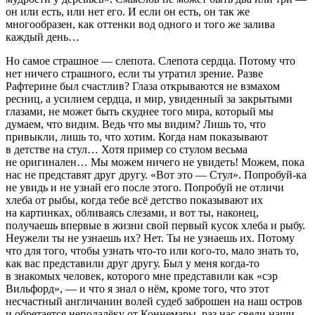
он или есть, или нет его. И если он есть, он так же
многообразен, как оттенки вод одного и того же залива
каждый день…
Но самое страшное — слепота. Слепота сердца. Потому что
нет ничего страшного, если ты утратил зрение. Разве
Рафтери
не был счастлив? Глаза открываются не взмахом
ресниц, а усилием сердца, и мир, увиденный за закрытыми
глазами, не может быть скуднее того мира, который мы
думаем, что видим. Ведь что мы видим? Лишь то, что
привыкли, лишь то, что хотим. Когда нам показывают
в детстве на стул… Хотя пример со стулом весьма
не оригинален… Мы можем ничего не увидеть! Можем, пока
нас не представят друг другу. «Вот это — Стул». Попробуй-ка
не увидь и не узнай его после этого. Попробуй не отличи
хлеба от рыбы, когда тебе всё детство показывают их
на картинках, обливаясь слезами, и вот ты, наконец,
получаешь впервые в жизни свой первый кусок хлеба и рыбу.
Неужели ты не узнаешь их? Нет. Ты не узнаешь их. Потому
что для того, чтобы узнать что-то или кого-то, мало знать то,
как вас представили друг другу. Был у меня когда-то
в знакомых человек, которого мне представили как «сэр
Вильфорд», — и что я знал о нём, кроме того, что этот
несчастный англичанин волей судеб заброшен на наш остров
и обретается неподалёку от Коннемары, раз нас свели наши