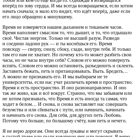
Тобой или кем-то ещё когда-то. Однажды я возвращался
вперёд по зову сердца. И мы всегда возвращаемся, если хотим
начать сначала; и мало кто видит, что идёт вперёд, даже если
его лицо обращено к минувшему.
Время не измеряется нашим дыханием и тиканьем часов.
Время наполняет смыслом то, что дышит, и то, что отдышало
своё. Чистая энергия. Только не высший разум. Разведи
и соедини ладони рук — и ты коснёшься его. Время
повсюду — сверху, снизу, сбоку, сзади, внутри тебя. И только
там его нам не хватает. Но почему кто-то может разбить свои
часы, но не часы внутри себя? Словом его можно повернуть
вспять. Словом его можно остановить, разъединить и склеить.
Заставить бежать, петь и пританцовывать. Выть. Бредить…
А можно не признавать его. И мы выбираем не те
университеты, если нас учат различать время и пространство.
Время и есть пространство. И оно разнонаправлено. И оно
так же живо, как и всё вокруг. Странно, что мы забываем или
не хотим признавать, что Время и есть иногда та самая, что
ходит в белом… И снова, и снова заставляет нас совершать
безумства и или сбиваться с пути, или начинать, начинать
и начинать его снова. Для себя, для других петь Любовь.
Потому что больше, по большому счёту, нам петь и нечего.
Я не верю дорогам. Они всегда лукавы и могут скрывать
в густой траве или пыли коварную яму или поворот. Я верю