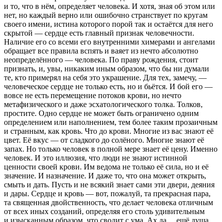
и то, что в нём, определяет человека. И хотя, зная об этом или
нет, но каждый верно или ошибочно странствует по кругам
своего имени, истина которого порой так и остаётся для него
скрытой — сердце есть главный признак человечности.
Наличие его со всеми его внутренними химерами и ангелами
обращает все правила вспять и ваяет из нечто абсолютно
неопределённого — человека. По праву рождения, стоит
признать, и, увы, никаким иным образом, что бы ни думали
те, кто примерял на себя это украшение. Для тех, замечу, —
человеческое сердце не только есть, но и бьётся. И бой его —
вовсе не есть перемещение потоков крови, но нечто
метафизического и даже эсхатологического толка. Толков,
простите. Одно сердце не может быть ограничено одним
определением или наполнением, тем более таким прозаичным
и странным, как кровь. Что до крови. Многие из вас знают её
цвет. Её вкус — от сладкого до солёного. Многие знают её
запах. Но только человек
в полной мере
знает её цену. Именно
человек. И это иллюзия, что люди не знают истинной
ценности своей крови. Им ведома не только её сила, но и её
значение. И назначение. И даже то, что она может открыть,
смыть и дать. Пусть и не всякий знает сами эти двери, деяния
и дары. Сердце и кровь — вот, пожалуй, та прекрасная пара,
та священная двойственность, что делает человека отличным
от всех иных созданий, определяя его столь удивительным
и изысканным образом, что сводит с ума. Ах да… ещё душа.