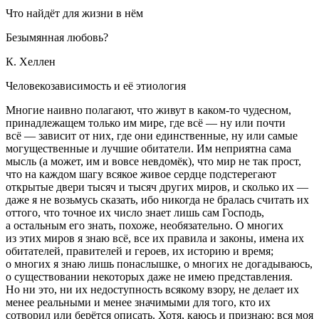
Что найдёт для жизни в нём
Безымянная любовь?
К. Хеллен
Человекозависимость и её этиология
Многие наивно полагают, что живут в каком-то чудесном,
принадлежащем только им мире, где всё — ну или почти
всё — зависит от них, где они единственные, ну или самые
могущественные и лучшие обитатели. Им неприятна сама
мысль (а может, им и вовсе невдомёк), что мир не так прост,
что на каждом шагу всякое живое сердце подстерегают
открытые двери тысяч и тысяч других миров, и сколько их —
даже я не возьмусь сказать, ибо никогда не бралась считать их
оттого, что точное их число знает лишь сам Господь,
а остальным его знать, похоже, необязательно. О многих
из этих миров я знаю всё, все их правила и законы, имена их
обитателей, правителей и героев, их историю и время;
о многих я знаю лишь понаслышке, о многих не догадываюсь,
о существовании некоторых даже не имею представления.
Но ни это, ни их недоступность всякому взору, не делает их
менее реальными и менее значимыми для того, кто их
сотворил или берётся описать. Хотя, каюсь и признаю: вся моя