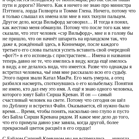
пути и дороги? Ничего. Как я ничего не знаю про министра
Пэттинга, лорда Гилворта и Томми Глена. Ничего, потому что
я только слышал их имена или мне в них ткнули пальцем.
Другое дело, когда Вильфорд заговорил… И тогда я понял,
как жестоко меня обманули. Потому что после того как мне
сказали, что этот человек «сэр Вильфорд», мне и в голову бы
не пришло, что он начнёт шпарить на ирландском так, что
даже я, рождённый здесь, в Коннемаре, после каждого
третьего его слова пытался успеть вставить свой очередной
«фот?!» в его исповедь с пристрастием… Имена и названия
теперь давно не те, что имелись в виду, когда ещё имелось
в виду, а не делалось вида, что имеется. Разве что однажды я
встретил человека, чьё имя мне рассказало всю его судьбу.
Этого парня звали Катал МакРи
. Его мать умерла, а отец
разбился насмерть, споткнувшись о его колыбельку. Понятия
не имею, кто дал ему это имя. А ещё я знаю одного человека,
которого зовут Байл Сирша Креван
. И он — самый
счастливый человек на свете. Потому что сегодня он шёл
по Дублину и встретил Файн
. Оказывается, ей нужно было
время… Время, чтобы понять, насколько оно глупо и пусто
без Байла Сирши Кревана рядом. И какое мне дело до того,
что его примула давно уже завяла, когда другой, более
прекрасный цветок расцвёл в его сердце!
С Байлом Сиршей Креваном мы не встречались — никогда,