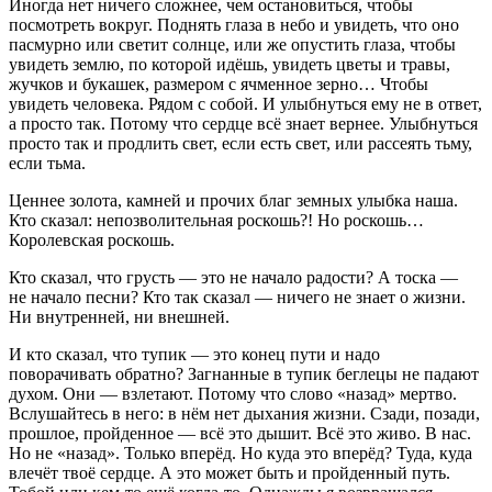
Иногда нет ничего сложнее, чем остановиться, чтобы
посмотреть вокруг. Поднять глаза в небо и увидеть, что оно
пасмурно или светит солнце, или же опустить глаза, чтобы
увидеть землю, по которой идёшь, увидеть цветы и травы,
жучков и букашек, размером с ячменное зерно… Чтобы
увидеть человека. Рядом с собой. И улыбнуться ему не в ответ,
а просто так. Потому что сердце всё знает вернее. Улыбнуться
просто так и продлить свет, если есть свет, или рассеять тьму,
если тьма.
Ценнее золота, камней и прочих благ земных улыбка наша.
Кто сказал: непозволительная роскошь?! Но роскошь…
Королевская роскошь.
Кто сказал, что грусть — это не начало радости? А тоска —
не начало песни? Кто так сказал — ничего не знает о жизни.
Ни внутренней, ни внешней.
И кто сказал, что тупик — это конец пути и надо
поворачивать обратно? Загнанные в тупик беглецы не падают
духом. Они — взлетают. Потому что слово «назад» мертво.
Вслушайтесь в него: в нём нет дыхания жизни. Сзади, позади,
прошлое, пройденное — всё это дышит. Всё это живо. В нас.
Но не «назад». Только вперёд. Но куда это вперёд? Туда, куда
влечёт твоё сердце. А это может быть и пройденный путь.