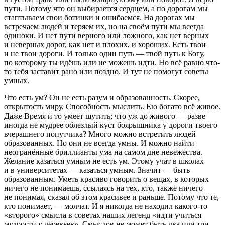
пути. Потому что он выбирается сердцем, а по дорогам мы
стаптываем свои ботинки и ошибаемся. На дорогах мы
встречаем людей и теряем их, но на своём пути мы всегда
одиноки. И нет пути верного или ложного, как нет верных
и неверных дорог, как нет и плохих, и хороших. Есть твои
и не твои дороги. И только один путь — твой путь к Богу,
по которому ты идёшь или не можешь идти. Но всё равно что-
то тебя заставит рано или поздно. И тут не помогут советы
умных.
Что есть ум? Он не есть разум и образованность. Скорее,
открытость миру. Способность мыслить. Ею богато всё живое.
Даже Время и то умеет шутить; что уж до живого — разве
иногда не мудрее облезлый куст боярышника у дороги твоего
вчерашнего попутчика? Много можно встретить людей
образованных. Но они не всегда умны. И можно найти
неогранённые бриллианты ума на самом дне невежества.
Желание казаться умным не есть ум. Этому учат в школах
и в университетах — казаться умным. Значит — быть
образованным. Уметь красиво говорить о вещах, в которых
ничего не понимаешь, ссылаясь на тех, кто, также ничего
не понимая, сказал об этом красивее и раньше. Потому что те,
кто понимает, — молчат. И я никогда не находил какого-то
«второго» смысла в советах наших легенд «
идти учиться
мудрости у деревьев
». Смыслов не может быть два или три —