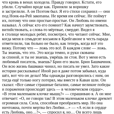
что кровь в венах холодела. Правду говорил. Кстати, его
убили. Случайно вроде как. Приняли за воришку
и застрелили. А он Поэтом был. Я его стихи сохранил — они
под Нонк-на-Рей закопаны. Не время им сейчас. Не поймут
их, потому что они простые-простые. Он Любовь по имени
называл. А сейчас кто его помнит? Как начнут заумствовать,
витийствовать, а слова-то мёртвые, смердят. Видел я
в столице молодых ребят, посмотрел, что читают сейчас. Мне,
когда меня в семьдесят восьмом в Крейгавоне в честь парада
отметелили
, так больно не было, как теперь, когда всё это
вижу. Потому что — ложь это всё. В каждом слове — ложь.
Ты знаешь, что это. Это когда темно, и руки скованы
за спиной, и ты не знаешь, умрёшь ли стоя. Вот у меня есть
любимый писатель, знаешь? Брин его звали. Брин Башмачник.
Он всю жизнь башмаки чинил, но писать не умел. Зато какие
истории рассказывал! Иной раз я даже потом забывал, куда
шёл, вот что он делал! Мы однажды разговорились с ним, он
тогда ещё только ногу потерял, мы вместе в Каван шли. Он
сказал: «Все самые страшные баталии, самые великие победы
и поражения происходят здесь — в человеческом сердце».
«В этом маленьком клочке мышц?» — спрашиваю я. А он мне
отвечает: «О, не говори так! В этом маленьком клочке дремлет
огромная сила. Сила, способная преобразить мир. Но она
ничтожна, почти мертва без Любви…» — «А если в сердце
есть Любовь, оно…?», — спросил я, но… Он всего лишь