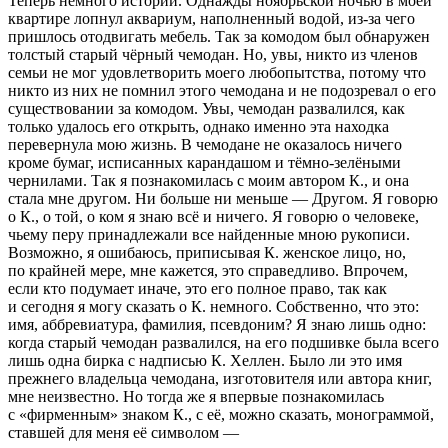
Теперь немного истории. Однажды ноябрьской ночью в моей
квартире лопнул аквариум, наполненный водой, из-за чего
пришлось отодвигать мебель. Так за комодом был обнаружен
толстый старый чёрный чемодан. Но, увы, никто из
член
ов
семьи не мог удовлетворить моего любопытства, потому что
никто из них не помнил этого чемодана и не подозревал о его
существовании за комодом. Увы, чемодан развалился, как
только удалось его открыть, однако именно эта находка
перевернула мою жизнь. В чемодане не оказалось ничего
кроме бумаг, исписанных карандашом и тёмно-зелёными
чернилами. Так я познакомилась с моим автором К., и она
стала мне другом. Ни больше ни меньше — Другом. Я говорю
о К., о той, о ком я знаю всё и ничего. Я говорю о человеке,
чьему перу принадлежали все найденные мною рукописи.
Возможно, я ошибаюсь, приписывая К. женское лицо, но,
по крайней мере, мне кажется, это справедливо. Впрочем,
если кто подумает иначе, это его полное право, так как
и сегодня я могу сказать о К. немного. Собственно, что это:
имя, аббревиатура, фамилия, псевдоним? Я знаю лишь одно:
когда старый чемодан развалился, на его подшивке была всего
лишь одна бирка с надписью К. Хеллен. Было ли это имя
прежнего владельца чемодана, изготовителя или автора книг,
мне неизвестно. Но тогда же я впервые познакомилась
с «фирменным» знаком К., с её, можно сказать, монограммой,
ставшей для меня её символом —