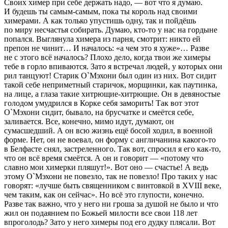
Своих химер при себе держать надо, — вот что я думаю.
И будешь ты самым-самым, пока ты король над своими
химерами. А как только упустишь одну, так и пойдёшь
по миру несчастья собирать. Думаю, кто-то у нас на гордыне
попался. Выглянула химера из парня, смотрит: никто ей
препон не чинит… И началось: «а чем это я хуже»… Разве
не с этого всё началось? Плохо дело, когда твои же химеры
тебе в горло впиваются. Зато я встречал людей, у которых они
рил танцуют! Старик О`Мэхони был один из них. Вот сидит
такой себе неприметный старичок, морщинки, как паутинка,
на лице, а глаза такие хитрющие-хитрющие. Он в девяностые
голодом умудрился в Корке себя заморить! Так вот этот
О`Мэхони сидит, бывало, на брусчатке и смеётся себе,
заливается. Все, конечно, мимо идут, думают, он
сумасшедший. А он всю жизнь ещё босой ходил, в военной
форме. Нет, он не воевал, он форму с англичанина какого-то
в Белфасте снял, застреленного. Так вот, спросил я его как-то,
что он всё время смеётся. А он и говорит — «потому что
славно мои химерки пляшут
!». Вот оно — счастье! А ведь
этому О`Мэхони не повезло, так не повезло! Про таких у нас
говорят:
«лучше быть священником с винтовкой в XVIII веке,
чем таким, как он сейчас».
Но всё это глупости, конечно.
Разве так важно, что у него ни гроша за душой не было и что
жил он подаянием по Божьей милости все свои 118 лет
впроголодь? Зато у него химеры под его дудку плясали. Вот