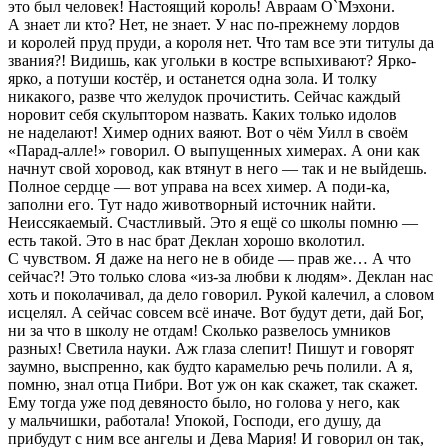
это был человек! Настоящий король! Авраам О`Мэхони
.
А знает ли кто? Нет, не знает. У нас по-прежнему лордов
и королей пруд пруди, а
короля
нет. Что там все эти титулы да
звания?! Видишь, как угольки в костре вспыхивают? Ярко-
ярко, а потуши костёр, и останется одна зола. И толку
никакого, разве что желудок прочистить. Сейчас каждый
норовит себя скульптором назвать. Каких только идолов
не наделают! Химер одних ваяют. Вот о чём Уилл в своём
«Парад-алле!» говорил
. О выпущенных химерах. А они как
начнут свой хоровод, как втянут в него — так и не выйдешь.
Полное сердце — вот управа на всех химер. А поди-ка,
заполни его. Тут надо животворный источник найти.
Неиссякаемый. Счастливый. Это я ещё со школы помню —
есть такой. Это в нас брат Деклан хорошо вколотил.
С чувством. Я даже на него не в обиде — прав же… А что
сейчас?! Это только слова «из-за любви к людям». Деклан нас
хоть и поколачивал, да дело говорил. Рукой калечил, а словом
исцелял. А сейчас совсем всё иначе. Вот будут дети, дай Бог,
ни за что в школу не отдам! Сколько развелось умников
разных! Светила науки. Аж глаза слепит! Пишут и говорят
заумно, выспренно, как будто карамелью речь полили. А я,
помню, знал отца Пибри. Вот уж он как скажет, так скажет.
Ему тогда уже под девяносто было, но голова у него, как
у мальчишки, работала! Упокой, Господи, его душу, да
прибудут с ним все ангелы и Дева Мария! И говорил он так,