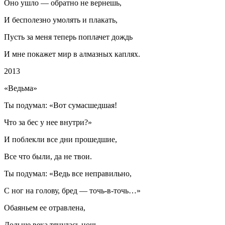
Оно ушло — обратно не вернешь,
И бесполезно умолять и плакать,
Пусть за меня теперь поплачет дождь
И мне покажет мир в алмазных каплях.
2013
«Ведьма»
Ты подумал: «Вот сумасшедшая!
Что за бес у нее внутри?»
И поблекли все дни прошедшие,
Все что были, да не твои.
Ты подумал: «Ведь все неправильно,
С ног на голову, бред — точь-в-точь…»
Обаяньем ее отравлена,
Дольше века тянулась ночь.