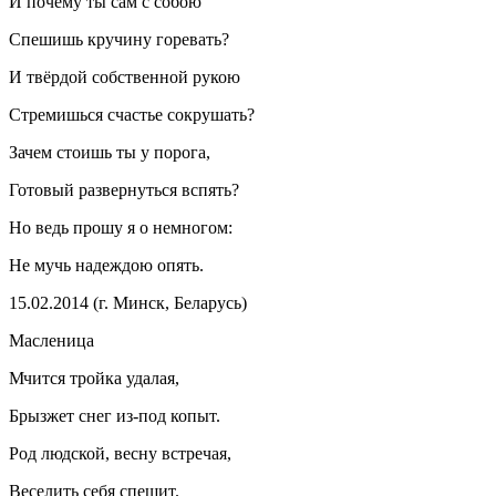
И почему ты сам с собою
Спешишь кручину горевать?
И твёрдой собственной рукою
Стремишься счастье сокрушать?
Зачем стоишь ты у порога,
Готовый развернуться вспять?
Но ведь прошу я о немногом:
Не мучь надеждою опять.
15.02.2014 (г. Минск, Беларусь)
Масленица
Мчится тройка удалая,
Брызжет снег из-под копыт.
Род людской, весну встречая,
Веселить себя спешит.