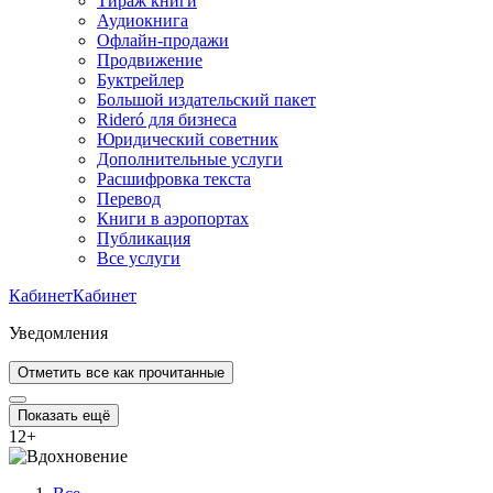
Тираж книги
Аудиокнига
Офлайн-продажи
Продвижение
Буктрейлер
Большой издательский пакет
Rideró для бизнеса
Юридический советник
Дополнительные услуги
Расшифровка текста
Перевод
Книги в аэропортах
Публикация
Все услуги
Кабинет
Кабинет
Уведомления
Отметить все как прочитанные
Показать ещё
12
+