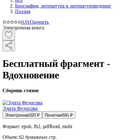
Все
Биография, литература и литературоведение
Поэзия
0.0
1
Оценить
Электронная книга
Бесплатный фрагмент -
Вдохновение
Сборник стихов
Эдита Федосова
Электронная
320
₽
Печатная
591
₽
Формат:
epub, fb2, pdfRead, mobi
Объем:
62
бумажных стр.