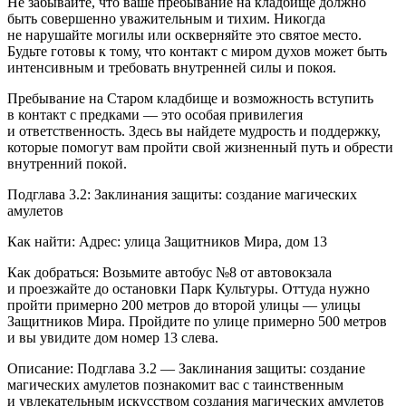
Не забывайте, что ваше пребывание на кладбище должно
быть совершенно уважительным и тихим. Никогда
не нарушайте могилы или оскверняйте это святое место.
Будьте готовы к тому, что контакт с миром духов может быть
интенсивным и требовать внутренней силы и покоя.
Пребывание на Старом кладбище и возможность вступить
в контакт с предками — это особая привилегия
и ответственность. Здесь вы найдете мудрость и поддержку,
которые помогут вам пройти свой жизненный путь и обрести
внутренний покой.
Подглава 3.2: Заклинания защиты: создание магических
амулетов
Как найти: Адрес: улица Защитников Мира, дом 13
Как добраться: Возьмите автобус №8 от автовокзала
и проезжайте до остановки Парк Культуры. Оттуда нужно
пройти примерно 200 метров до второй улицы — улицы
Защитников Мира. Пройдите по улице примерно 500 метров
и вы увидите дом номер 13 слева.
Описание: Подглава 3.2 — Заклинания защиты: создание
магических амулетов познакомит вас с таинственным
и увлекательным искусством создания магических амулетов