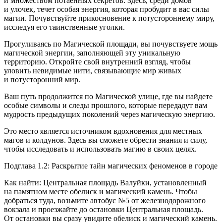
и множеством потаенных секретов. Здесь, среди домов
и улочек, течет особая энергия, которая пробудит в вас силы
магии. Почувствуйте прикосновение к потустороннему миру,
исследуя его таинственные уголки.
Прогуливаясь по Магической площади, вы почувствуете мощь
магической энергии, заполняющей эту уникальную
территорию. Откройте свой внутренний взгляд, чтобы
уловить невидимые нити, связывающие мир живых
и потусторонний мир.
Ваш путь продолжится по Магической улице, где вы найдете
особые символы и следы прошлого, которые передадут вам
мудрость предыдущих поколений через магическую энергию.
Это место является источником вдохновения для местных
магов и колдунов. Здесь вы сможете обрести знания и силу,
чтобы исследовать и использовать магию в своих целях.
Подглава 1.2: Раскрытие тайн магических феноменов в городе
Как найти: Центральная площадь Валуйки, установленный
на памятном месте обелиск и магический камень. Чтобы
добраться туда, возьмите автобус №5 от железнодорожного
вокзала и проезжайте до остановки Центральная площадь.
От остановки вы сразу увидите обелиск и магический камень.