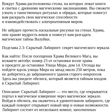
Вокруг Храма расположены столы, на которых лежат книги
и свитки с древними магическими заклинаниями. Вы сможете
узнать о таинственных ритуалах и обрядах, которые помогут
вам раскрыть свои магические способности
и взаимодействовать с альтернативным миром.
Не забудьте прочесть наскальные рисунки на стенах Храма,
они хранят мудрость веков и помогут вам разгадать
магические тайны Валуйки.
Подглава 2.3: Скрытый Лабиринт: секрет магического зеркала
Как найти: После посещения Храма Великого Мага, вы
возьмете автобус номер 23 от остановки возле храма
и проедете до остановки Улица Мира, дом 14. Отсюда вы
пойдете вдоль улицы Мира на запад около 250 метров, пока
не доберетесь до заброшенного здания старого некрополя.
Здесь вы увидите обелиск, который является тайным входом
в Скрытый Лабиринт.
Описание: Скрытый Лабиринт — это место, где открывается
портал в магическое измерение через магическое зеркало.
Войдя в обелиск, вы окажетесь в удивительном лабиринте, где
каждый поворот открывает новый мир и новые возможности.
Лабиринт состоит из нескольких комнат, заполненных