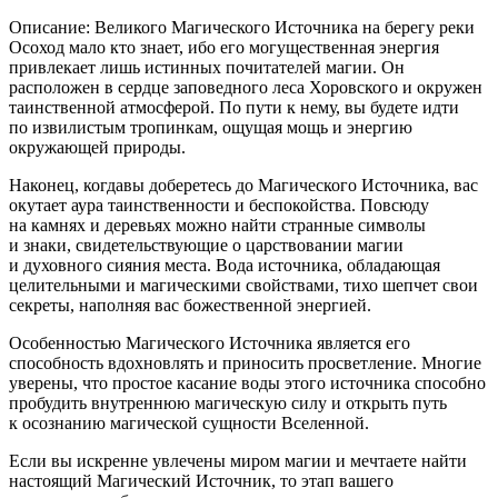
Описание: Великого Магического Источника на берегу реки
Осоход мало кто знает, ибо его могущественная энергия
привлекает лишь истинных почитателей магии. Он
расположен в сердце заповедного леса Хоровского и окружен
таинственной атмосферой. По пути к нему, вы будете идти
по извилистым тропинкам, ощущая мощь и энергию
окружающей природы.
Наконец, когдавы доберетесь до Магического Источника, вас
окутает аура таинственности и беспокойства. Повсюду
на камнях и деревьях можно найти странные символы
и знаки, свидетельствующие о царствовании магии
и духовного сияния места. Вода источника, обладающая
целительными и магическими свойствами, тихо шепчет свои
секреты, наполняя вас божественной энергией.
Особенностью Магического Источника является его
способность вдохновлять и приносить просветление. Многие
уверены, что простое касание воды этого источника способно
пробудить внутреннюю магическую силу и открыть путь
к осознанию магической сущности Вселенной.
Если вы искренне увлечены миром магии и мечтаете найти
настоящий Магический Источник, то этап вашего