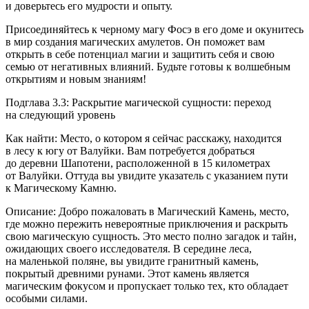
и доверьтесь его мудрости и опыту.
Присоединяйтесь к черному магу Фосэ в его доме и окунитесь
в мир создания магических амулетов. Он поможет вам
открыть в себе потенциал магии и защитить себя и свою
семью от негативных влияний. Будьте готовы к волшебным
открытиям и новым знаниям!
Подглава 3.3: Раскрытие магической сущности: переход
на следующий уровень
Как найти: Место, о котором я сейчас расскажу, находится
в лесу к югу от Валуйки. Вам потребуется добраться
до деревни Шапотени, расположенной в 15 километрах
от Валуйки. Оттуда вы увидите указатель с указанием пути
к Магическому Камню.
Описание: Добро пожаловать в Магический Камень, место,
где можно пережить невероятные приключения и раскрыть
свою магическую сущность. Это место полно загадок и тайн,
ожидающих своего исследователя. В середине леса,
на маленькой поляне, вы увидите гранитный камень,
покрытый древними рунами. Этот камень является
магическим фокусом и пропускает только тех, кто обладает
особыми силами.