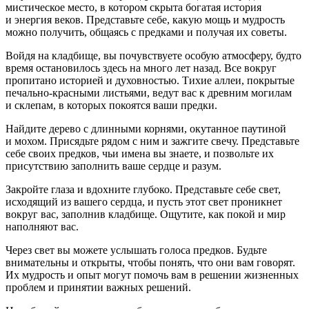
мистическое место, в котором скрыта богатая история
и энергия веков. Представьте себе, какую мощь и мудрость
можно получить, общаясь с предками и получая их советы.
Войдя на кладбище, вы почувствуете особую атмосферу, будто
время остановилось здесь на много лет назад. Все вокруг
пропитано историей и духовностью. Тихие аллеи, покрытые
печально-красными листьями, ведут вас к древним могилам
и склепам, в которых покоятся ваши предки.
Найдите дерево с длинными корнями, окутанное паутиной
и мохом. Присядьте рядом с ним и зажгите свечу. Представьте
себе своих предков, чьи имена вы знаете, и позвольте их
присутствию заполнить ваше сердце и разум.
Закройте глаза и вдохните глубоко. Представьте себе свет,
исходящий из вашего сердца, и пусть этот свет проникнет
вокруг вас, заполнив кладбище. Ощутите, как покой и мир
наполняют вас.
Через свет вы можете услышать голоса предков. Будьте
внимательны и открыты, чтобы понять, что они вам говорят.
Их мудрость и опыт могут помочь вам в решении жизненных
проблем и принятии важных решений.