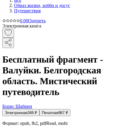
Все
Образ жизни, хобби и досуг
Путешествия
0.0
0
Оценить
Электронная книга
Бесплатный фрагмент -
Валуйки. Белгородская
область. Мистический
путеводитель
Борис Шабрин
Электронная
348
₽
Печатная
967
₽
Формат:
epub, fb2, pdfRead, mobi