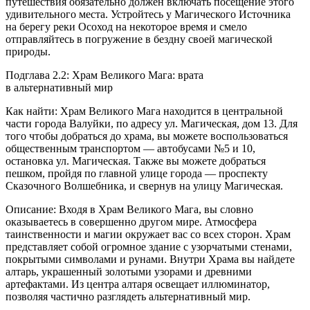
путешествия обязательно должен включать посещение этого
удивительного места. Устройтесь у Магического Источника
на берегу реки Осоход на некоторое время и смело
отправляйтесь в погружение в бездну своей магической
природы.
Подглава 2.2: Храм Великого Мага: врата
в альтернативный мир
Как найти: Храм Великого Мага находится в центральной
части города Валуйки, по адресу ул. Магическая, дом 13. Для
того чтобы добраться до храма, вы можете воспользоваться
общественным транспортом — автобусами №5 и 10,
остановка ул. Магическая. Также вы можете добраться
пешком, пройдя по главной улице города — проспекту
Сказочного Волшебника, и свернув на улицу Магическая.
Описание: Входя в Храм Великого Мага, вы словно
оказываетесь в совершенно другом мире. Атмосфера
таинственности и магии окружает вас со всех сторон. Храм
представляет собой огромное здание с узорчатыми стенами,
покрытыми символами и рунами. Внутри Храма вы найдете
алтарь, украшенный золотыми узорами и древними
артефактами. Из центра алтаря освещает иллюминатор,
позволяя частично разглядеть альтернативный мир.