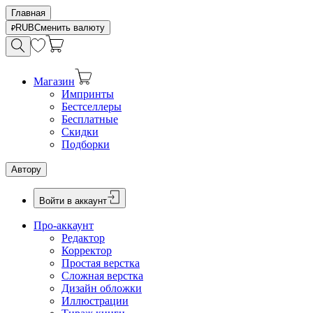
Главная
RUB
Сменить валюту
Магазин
Импринты
Бестселлеры
Бесплатные
Скидки
Подборки
Автору
Войти в аккаунт
Про-аккаунт
Редактор
Корректор
Простая верстка
Сложная верстка
Дизайн обложки
Иллюстрации