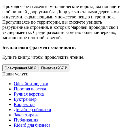
Проходя через тяжелые металлические ворота, вы попадете
в об
ширн
ый двор усадьбы. Двор усеян старыми деревьями
и кустами, скрывающими множество пещер и тропинок.
Прогуливаясь по территории, вы сможете увидеть
разрушенные строения, в которых Чародей проводил свои
эксперименты. Среди развалин заметно большое зеркало,
заслоненное плотной завесой.
Бесплатный фрагмент закончился.
Купите книгу, чтобы продолжить чтение.
Электронная
348
₽
Печатная
967
₽
Наши услуги
Офлайн-продажи
Простая верстка
Ручная верстка
Буктрейлер
Корректор
Дизайнер обложки
Заказ тиража
Публикация
Rideró для бизнеса