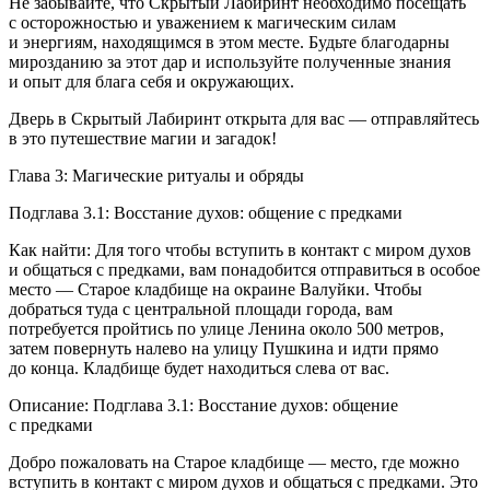
Не забывайте, что Скрытый Лабиринт необходимо посещать
с осторожностью и уважением к магическим силам
и энергиям, находящимся в этом месте. Будьте благодарны
мирозданию за этот дар и используйте полученные знания
и опыт для блага себя и окружающих.
Дверь в Скрытый Лабиринт открыта для вас — отправляйтесь
в это путешествие магии и загадок!
Глава 3: Магические ритуалы и обряды
Подглава 3.1: Восстание духов: общение с предками
Как найти: Для того чтобы вступить в контакт с миром духов
и общаться с предками, вам понадобится отправиться в особое
место — Старое кладбище на окраине Валуйки. Чтобы
добраться туда с центральной площади города, вам
потребуется пройтись по улице Ленина около 500 метров,
затем повернуть налево на улицу Пушкина и идти прямо
до конца. Кладбище будет находиться слева от вас.
Описание: Подглава 3.1: Восстание духов: общение
с предками
Добро пожаловать на Старое кладбище — место, где можно
вступить в контакт с миром духов и общаться с предками. Это