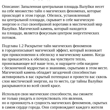
Описание: Запыленная центральная площадь Валуйки несет
на себе множество тайн о магических феноменах, которые
происходят в этом городе. Обелиск, установленный
на центральной площади, скрывает в себе магическую
энергию и стал своеобразной воротами в мистический мир
Валуйки. Магический камень, который находится
на площади, является фокусным центром энергетических
потоков.
Подглава 1.2 Раскрытие тайн магических феноменов
в городеописывает магический эффект, который возникает
при прикосновении к обелиску и магическому камню. Когда
вы прикасаетесь к обелиску, вы чувствуете тепло,
пронизывающее всё ваше тело, и ощущаете себя наедине
с бесконечной мудростью и знаниями, скрытыми в этом месте.
Магический камень обладает загадочной способностью
активировать в вас скрытый потенциал и провести вас сквозь
слои мистической энергии, на то место, где тайны Валуйки
раскрываются во всей своей красе.
Используя свои магические способности, вы сможете
не только увидеть и почувствовать эти явления,
но и проникнуть в сущность магических феноменов, скрытых
в самом сердце города. Они сопровождают каждого жителя