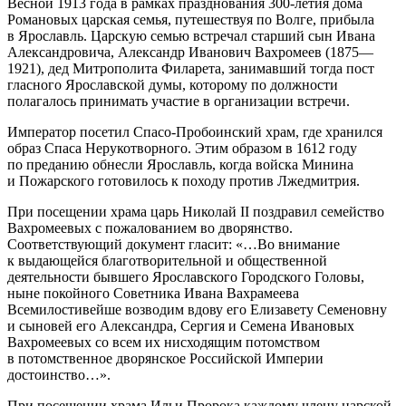
Весной 1913 года в рамках празднования 300-летия дома
Романовых царская семья, путешествуя по Волге, прибыла
в Ярославль. Царскую семью встречал старший сын Ивана
Александровича, Александр Иванович Вахромеев (1875—
1921), дед Митрополита Филарета, занимавший тогда пост
гласного Ярославской думы, которому по должности
полагалось принимать участие в организации встречи.
Император посетил Спасо-Пробоинский храм, где хранился
образ Спаса Нерукотворного. Этим образом в 1612 году
по преданию обнесли Ярославль, когда войска Минина
и Пожарского готовилось к походу против Лжедмитрия.
При посещении храма царь Николай II поздравил семейство
Вахромеевых с пожалованием во дворянство.
Соответствующий документ гласит: «…Во внимание
к выдающейся благотворительной и общественной
деятельности бывшего Ярославского Городского Головы,
ныне покойного Советника Ивана Вахрамеева
Всемилостивейше возводим вдову его Елизавету Семеновну
и сыновей его Александра, Сергия и Семена Ивановых
Вахромеевых со всем их нисходящим потомством
в потомственное дворянское Российской Империи
достоинство…».
При посещении храма Ильи Пророка каждому члену царской