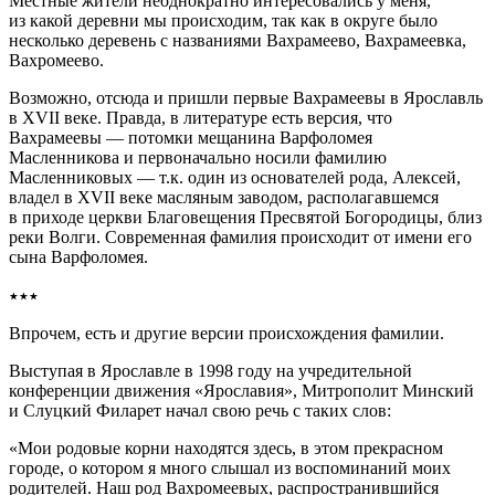
Местные жители неоднократно интересовались у меня,
из какой деревни мы происходим, так как в округе было
несколько деревень с названиями Вахрамеево, Вахрамеевка,
Вахромеево.
Возможно, отсюда и пришли первые Вахрамеевы в Ярославль
в XVII веке. Правда, в литературе есть версия, что
Вахрамеевы — потомки мещанина Варфоломея
Масленникова и первоначально носили фамилию
Масленниковых — т.к. один из основателей рода, Алексей,
владел в XVII веке масляным заводом, располагавшемся
в приходе церкви Благовещения Пресвятой Богородицы, близ
реки Волги. Современная фамилия происходит от имени его
сына Варфоломея.
٭٭٭
Впрочем, есть и другие версии происхождения фамилии.
Выступая в Ярославле в 1998 году на учредительной
конференции движения «Ярославия», Митрополит Минский
и Слуцкий Филарет начал свою речь с таких слов:
«Мои родовые корни находятся здесь, в этом прекрасном
городе, о котором я много слышал из воспоминаний моих
родителей. Наш род Вахромеевых, распространившийся