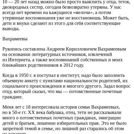
10 — 20 лет назад можно было просто выяснить у отца, теток,
двоюродных сестер, сегодня безвозвратно утеряны. У нас
всегда нет времени на кажущиеся «мелочи», а потом
утерянные воспоминания уже не восстановишь. Может быть,
дети и внуки сделают из этого для себя соответствующие
выводы.
Вахрамеевы
Рукопись составлена Андреем Кирилловичем Вахрамеевым
на основании литературных источников, извлечений
из Интернета, а также воспоминаний собственных и моих
ближайших родственников в 2012 году.
Когда в 1950 г. я поступал в институт, надо было заполнить
объемную анкету с пунктами национальности родителей, их
социального происхождения и многого другого. Задал вопрос
отцу, который сказал, что мы — потомственные почетные
граждане.
Меня лет с 18 интересовала история семьи Вахрамеевых,
но в 50-е гг. ХХ века бабушка, отец, тети не рассказывали
много о потомственных почетных гражданах, эмиграции
детей и братьев, лишении избирательных прав. Это не было
запретной темой в семье, но лишний раз старались об этом
не говорить.