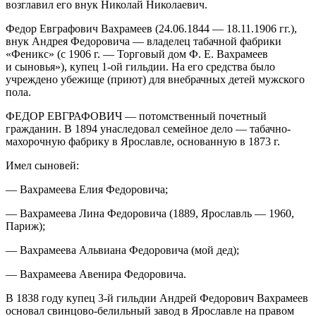
возглавил его внук Николай Николаевич.
Федор Евграфович Вахрамеев (24.06.1844 — 18.11.1906 гг.),
внук Андрея Федоровича — владелец табачной фабрики
«Феникс» (с 1906 г. — Торговый дом Ф. Е. Вахрамеев
и сыновья»), купец 1-ой гильдии. На его средства было
учреждено убежище (приют) для внебрачных детей мужского
пола.
ФЕДОР ЕВГРАФОВИЧ — потомственный почетный
гражданин. В 1894 унаследовал семейное дело — табачно-
махорочную фабрику в Ярославле, основанную в 1873 г.
Имел сыновей:
— Вахрамеева Елия Федоровича;
— Вахрамеева Лина Федоровича (1889, Ярославль — 1960,
Париж);
— Вахрамеева Альвиана Федоровича (мой дед);
— Вахрамеева Авенира Федоровича.
В 1838 году купец 3-й гильдии
Андрей Федорович Вахрамеев
основал свинцово-белильный завод в Ярославле на правом