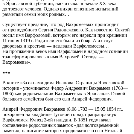
в Ярославской губернии, насчитывал в начале XX века
до трехсот человек. Однако вихри огненных испытаний
разметали семьи моих родных…
Существует предание, что род Вахромеевых происходит
от преподобного Сергия Радонежского. Как известно, Святой
носил имя Варфоломей, которым его нарекли при крещении
11 июня 1319 г. Родители его были из бояр. А их слуг —
дворовых и крестьян — называли Варфоломеевы…
На протяжении веков имя Варфоломей в народном сознании
трансформировалось в имя Вахромей. Отсюда —
Вахромеевы».
٭٭٭
В книге «За окнами дома Иванова. Страницы Ярославской
истории» упоминается Федор Андреевич Вахрамеев (1763—
1806) как родоначальник Вахрамеевых в Ярославле. Главой
большого семейства был его сын Андрей Федорович.
Андрей Федорович Вахрамеев (8.08 1783 — 15.05 1854 гг.,
похоронен на кладбище Туговой горы), прапраправнук
Варфоломея. Купец 2-ой гильдии. В 1851 году начал
составление родословных заметок «для долговременной
памяти», написание которых продолжил его сын Николай