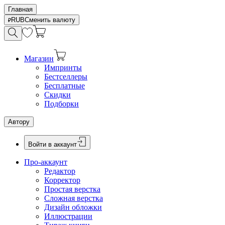
Главная
RUB
Сменить валюту
Магазин
Импринты
Бестселлеры
Бесплатные
Скидки
Подборки
Автору
Войти в аккаунт
Про-аккаунт
Редактор
Корректор
Простая верстка
Сложная верстка
Дизайн обложки
Иллюстрации