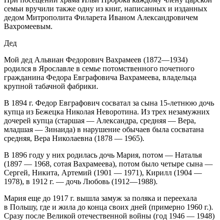
семьи вручили также одну из книг, написанных и изданных
дедом Митрополита Филарета Иваном Александровичем
Вахромеевым.
Дед
Мой дед Альвиан Федорович Вахрамеев (1872—1934)
родился в Ярославле в семье потомственного почетного
гражданина Федора Евграфовича Вахрамеева, владельца
крупной табачной фабрики.
В 1894 г. Федор Евграфович сосватал за сына 15-летнюю дочь
купца из Бежецка Николая Неворотина. Из трех незамужних
дочерей купца (старшая — Александра, средняя — Вера,
младшая — Зинаида) в нарушение обычаев была сосватана
средняя, Вера Николаевна (1878 — 1965).
В 1896 году у них родилась дочь Мария, потом — Наталья
(1897 — 1968, сотая Вахрамеева), потом было четыре сына —
Сергей, Никита, Артемий (1901 — 1971), Кирилл (1904 —
1978), в 1912 г. — дочь Любовь (1912—1988).
Мария еще до 1917 г. вышла замуж за поляка и переехала
в Польшу, где и жила до конца своих дней (примерно 1960 г.).
Сразу после Великой отечественной войны (год 1946 — 1948)