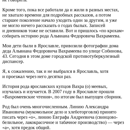
Кроме того, пока все работали да и жили в разных местах,
не хватало времени для подробных рассказов, а потом
старшее поколение начало уходить один за другим, и уже
не могло ничего рассказать о годах былых. Записей
и дневников тоже не оставили. Вот и пришлось «по крохам»
собирать историю рода Альвиана Федоровича Вахрамеева.
Мои дети были в Ярославле, привозили фотографии дома
деда Альвиана Федоровича Вахрамеева по улице Собинова,
43. Сегодня в этом доме городской противотуберкулезный
диспансер.
Я, к сожалению, так и не выбрался в Ярославль, хотя
и проезжал через него десятки раз.
История рода ярославских купцов Вахра (о) меевых,
изучалась и изучается. В 2007 году в Ярославле прошли
«Вахромеевские чтения», по итогам был выпущен сборник.
Род был очень многочисленным. Линию Александра
Ивановича (мукомольное дело и хлеботорговля) принято
писать через «о», линию Евграфа Андреевича (свинцово-
белильное, лакокрасочное и табачное производство) — через
«а», хотя предок общий.