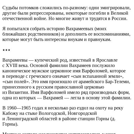
Судьбы потомков сложились по-разному: одни эмигрировали,
другие были репрессированы, некоторые погибли в Великой
отечественной войне. Но многие живут и трудятся в России.
Я попытался собрать историю Вахрамеевых (моих
ближайших родственников) и дополнить ее воспоминаниями,
которые могут быть интересны внукам и правнукам.
٭٭٭
Вахрамеевы — купеческий род, известный в Ярославле
с XVIII века. Основой фамилии Вахрамеев послужило
каноническое мужское церковное имя Варфоломей, которое
в переводе с греческого означает «сын вспаханной земли»,
«сын полей». Это имя произошло от арамейского Бар-Телеми,
принесенного к русским православной церковью
из Византии. Имя Варфоломей имело ряд производных форм,
одна из которых — Вахрамей — легла в основу этой фамилии.
В 1960—1965 годах я несколько раз ездил на охоту на реку
Кабожу на стыке Вологодской, Новгородской
и Ленинградской областей в районе станции Горны (д.
Горны).