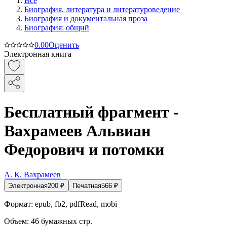
Все
Биография, литература и литературоведение
Биография и документальная проза
Биография: общий
0.0
0
Оценить
Электронная книга
Бесплатный фрагмент -
Вахрамеев Альвиан
Федорович и потомки
А. К. Вахрамеев
Электронная
200
₽
Печатная
566
₽
Формат:
epub, fb2, pdfRead, mobi
Объем:
46
бумажных стр.