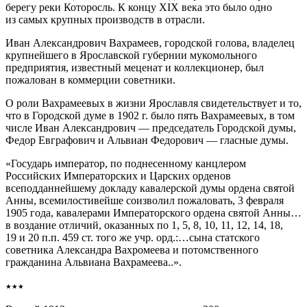
берегу реки Которосль. К концу XIX века это было одно
из самых крупных производств в отрасли.
Иван Александрович Вахрамеев, городской голова, владелец
крупнейшего в Ярославской губернии мукомольного
предприятия, известный меценат и коллекционер, был
пожалован в коммерции советники.
О роли Вахрамеевых в жизни Ярославля свидетельствует и то,
что в Городской думе в 1902 г. было пять Вахрамеевых, в том
числе Иван Александрович — председатель Городской думы,
Федор Евграфович и Альвиан Федорович — гласные думы.
«Государь император, по поднесенному канцлером
Российских Императорских и Царских орденов
всеподданнейшему докладу кавалерской думы ордена святой
Анны, всемилостивейше соизволил пожаловать, 3 февраля
1905 года, кавалерами Императорского ордена святой Анны…
в воздание отличий, оказанных по 1, 5, 8, 10, 11, 12, 14, 18,
19 и 20 п.п. 459 ст. того же учр. орд.:…сына статского
советника Александра Вахромеева и потомственного
гражданина Альвиана Вахрамеева..».
٭٭٭