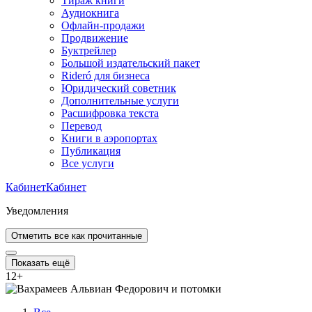
Тираж книги
Аудиокнига
Офлайн-продажи
Продвижение
Буктрейлер
Большой издательский пакет
Rideró для бизнеса
Юридический советник
Дополнительные услуги
Расшифровка текста
Перевод
Книги в аэропортах
Публикация
Все услуги
Кабинет
Кабинет
Уведомления
Отметить все как прочитанные
Показать ещё
12
+