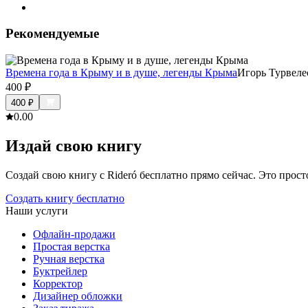
Рекомендуемые
Времена года в Крыму и в душе, легенды Крыма
Игорь Турвеле
400
₽
400
₽
0.0
0
Издай свою книгу
Создай свою книгу с Rideró бесплатно прямо сейчас. Это просто,
Создать книгу бесплатно
Наши услуги
Офлайн-продажи
Простая верстка
Ручная верстка
Буктрейлер
Корректор
Дизайнер обложки