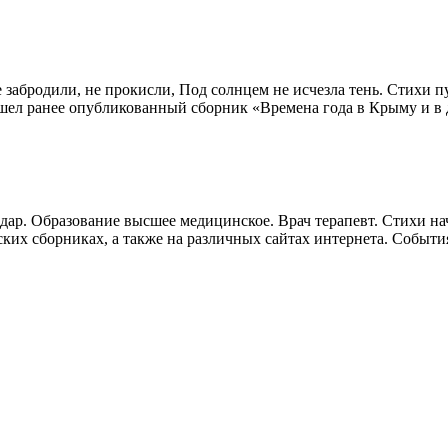
абродили, не прокисли, Под солнцем не исчезла тень. Стихи пу
ошел ранее опубликованный сборник «Времена года в Крыму и в
нодар. Образование высшее медицинское. Врач терапевт. Стихи н
ских сборниках, а также на различных сайтах интернета. События