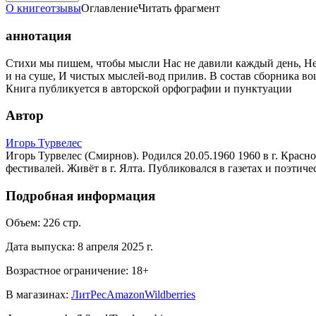
О книге
отзывы
Оглавление
Читать фрагмент
аннотация
Стихи мы пишем, чтобы мысли Нас не давили каждый день, Не з
и на суше, И чистых мыслей-вод прилив. В состав сборника в
Книга публикуется в авторской орфографии и пунктуации
Автор
Игорь Турвелес
Игорь Турвелес (Смирнов). Родился 20.05.1960 1960 в г. Крас
фестивалей. Живёт в г. Ялта. Публиковался в газетах и поэтиче
Подробная информация
Объем:
226
стр.
Дата выпуска:
8 апреля 2025 г.
Возрастное ограничение:
18
+
В магазинах:
ЛитРес
Amazon
Wildberries