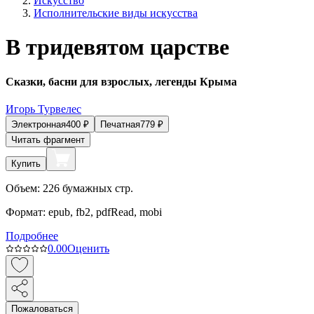
Искусство
Исполнительские виды искусства
В тридевятом царстве
Сказки, басни для взрослых, легенды Крыма
Игорь Турвелес
Электронная
400
₽
Печатная
779
₽
Читать фрагмент
Купить
Объем:
226
бумажных стр.
Формат:
epub, fb2, pdfRead, mobi
Подробнее
0.0
0
Оценить
Пожаловаться