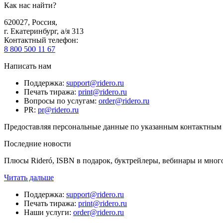
Как нас найти?
620027
,
Россия
,
г. Екатеринбург, а/я 313
Контактный телефон
:
8 800 500 11 67
Написать нам
Поддержка
:
support@ridero.ru
Печать тиража
:
print@ridero.ru
Вопросы по услугам
:
order@ridero.ru
PR
:
pr@ridero.ru
Предоставляя персональные данные по указанным контактным д
Последние новости
Плюсы Rideró, ISBN в подарок, буктрейлеры, вебинары и мног
Читать дальше
Поддержка
:
support@ridero.ru
Печать тиража
:
print@ridero.ru
Наши услуги
:
order@ridero.ru