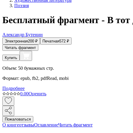
Художественная литература
Поэзия
Бесплатный фрагмент - В тот 
Александр Бутенин
Электронная
200
₽
Печатная
572
₽
Читать фрагмент
Купить
Объем:
50
бумажных стр.
Формат:
epub, fb2, pdfRead, mobi
Подробнее
0.0
0
Оценить
Пожаловаться
О книге
отзывы
Оглавление
Читать фрагмент