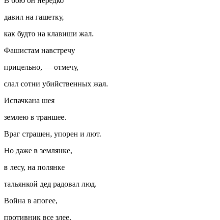
В бою он нередко
давил на гашетку,
как будто на клавиши жал.
Фашис
там навстречу
прицельно, — отмечу,
слал сотни убийственных жал.
Испачкана шея
землею в траншее.
Враг страшен, упорен и лют.
Но даже в землянке,
в лесу, на полянке
тальянкой дед радовал люд.
Война в апогее,
противник все злее,