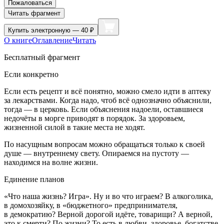
Пожаловаться
Читать фрагмент
Купить
электронную — 40 ₽
О книге
Оглавление
Читать
Бесплатный фрагмент
Если конкретно
Если есть рецепт и всё понятно, можно смело идти в аптеку
за лекарствами. Когда надо, чтоб всё однозначно объяснили,
тогда — в церковь. Если объяснения надоели, оставшиеся
недочёты в морге приводят в порядок. За здоровьем,
жизненной силой в такие места не ходят.
По насущным вопросам можно обращаться только к своей
душе — внутреннему свету. Опираемся на пустоту —
находимся на волне жизни.
Единение планов
«Что наша жизнь? Игра». Ну и во что играем? В
алкогол
ика,
в домохозяйку, в «бюджетного» предпринимателя,
в демократию? Верной дорогой идёте, товарищи? А верной,
это к смерти? По жизни? То есть в любви, здоровье, богатстве,