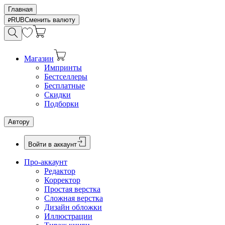
Главная
RUB
Сменить валюту
Магазин
Импринты
Бестселлеры
Бесплатные
Скидки
Подборки
Автору
Войти в аккаунт
Про-аккаунт
Редактор
Корректор
Простая верстка
Сложная верстка
Дизайн обложки
Иллюстрации