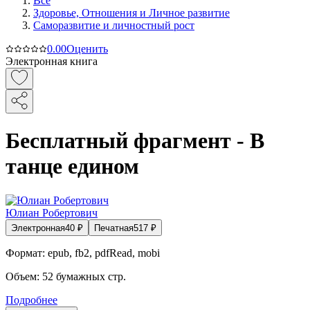
Все
Здоровье, Отношения и Личное развитие
Саморазвитие и личностный рост
0.0
0
Оценить
Электронная книга
Бесплатный фрагмент - В
танце едином
Юлиан Робертович
Электронная
40
₽
Печатная
517
₽
Формат:
epub, fb2, pdfRead, mobi
Объем:
52
бумажных стр.
Подробнее