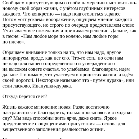
Сообщаем присутствующим о своём намерении выстроить по-
новому свой образ жизни, с учётом глубинных интересов
каждого. Что конкретно — надо подготовиться заранее.
Потом «отпускаем» воображение, ощущаем мнение каждого
присутствующего, но строго по очереди предоставляем слово.
Учитываем все пожелания и принимаем решение. Дальше, как
в песне: «Нам любое море по колено, нам любые горы
по плечо».
Обращаем внимание только на то, что нам надо, другое
игнорируем, вроде, как нет его. Что-то есть, но если нам
не надо для нашего определённого и утверждённого
на высоком совете счастья, то улыбаемся, благодарим, идём
дальше. Понимаем, что участвуем в процессах жизни, а идём
своей дорогой. Некоторые называют это «путём дурака», или
если ласково, Иванушки-дурака.
Откуда берётся свет?
Жизнь каждое мгновение новая. Разве достаточно
настраиваться и благодарить, только просыпаясь и отходя ко
сну? Мы ведь способны жить ярче, даже сиять. Яркое
представление с ощущениями присутствия — основа для
вещественного заполнения реальностью жизни.