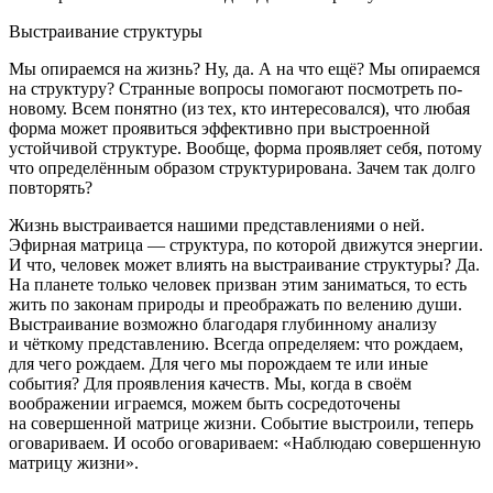
Выстраивание структуры
Мы опираемся на жизнь? Ну, да. А на что ещё? Мы опираемся
на структуру? Странные вопросы помогают посмотреть по-
новому. Всем понятно (из тех, кто интересовался), что любая
форма может проявиться эффективно при выстроенной
устойчивой структуре. Вообще, форма проявляет себя, потому
что определённым образом структурирована. Зачем так долго
повторять?
Жизнь выстраивается нашими представлениями о ней.
Эфирная матрица — структура, по которой движутся энергии.
И что, человек может влиять на выстраивание структуры? Да.
На планете только человек призван этим заниматься, то есть
жить по законам природы и преображать по велению души.
Выстраивание возможно благодаря глубинному анализу
и чёткому представлению. Всегда определяем: что рождаем,
для чего рождаем. Для чего мы порождаем те или иные
события? Для проявления качеств. Мы, когда в своём
воображении играемся, можем быть сосредоточены
на совершенной матрице жизни. Событие выстроили, теперь
оговариваем. И особо оговариваем: «Наблюдаю совершенную
матрицу жизни».