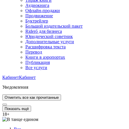
Тираж книги
Аудиокнига
Офлайн-продажи
Продвижение
Буктрейлер
Большой издательский пакет
Rideró для бизнеса
Юридический советник
Дополнительные услуги
Расшифровка текста
Перевод
Книги в аэропортах
Публикация
Все услуги
Кабинет
Кабинет
Уведомления
Отметить все как прочитанные
Показать ещё
18
+