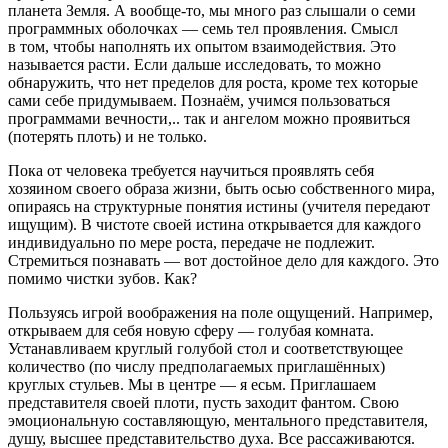
планета Земля. А вообще-то, мы много раз слышали о семи
программных оболочках — семь тел проявления. Смысл
в том, чтобы наполнять их опытом взаимодействия. Это
называется расти. Если дальше исследовать, то можно
обнаружить, что нет пределов для роста, кроме тех которые
сами себе придумываем. Познаём, учимся пользоваться
программами вечности,.. так и ангелом можно проявиться
(потерять плоть) и не только.
Пока от человека требуется научиться проявлять себя
хозяином своего образа жизни, быть осью собственного мира,
опираясь на структурные понятия истины (учителя передают
ищущим). В чистоте своей истина открывается для каждого
индивидуально по мере роста, передаче не подлежит.
Стремиться познавать — вот достойное дело для каждого. Это
помимо чистки зубов. Как?
Пользуясь игрой воображения на поле ощущений. Например,
открываем для себя новую сферу — голубая комната.
Устанавливаем круглый голубой стол и соответствующее
количество (по числу предполагаемых приглашённых)
круглых стульев. Мы в центре — я есьм. Приглашаем
представителя своей плоти, пусть заходит фантом. Свою
эмоциональную составляющую, ментального представителя,
душу, высшее представительство духа. Все рассаживаются.