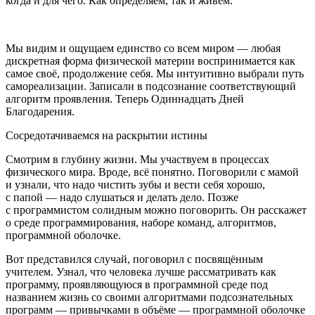
когда и для чего. Как определяем, так и живём.
Мы видим и ощущаем единство со всем миром — любая
дискретная форма физической материи воспринимается как
самое своё, продолжение себя. Мы интуитивно выбрали путь
самореализации. Записали в подсознание соответствующий
алгоритм проявления. Теперь Одиннадцать Дней
Благодарения.
Сосредотачиваемся на раскрытии истины
Смотрим в глубину жизни. Мы участвуем в процессах
физического мира. Вроде, всё понятно. Поговорили с мамой
и узнали, что надо чистить зубы и вести себя хорошо,
с папой — надо слушаться и делать дело. Позже
с программистом солидным можно поговорить. Он расскажет
о среде программирования, наборе команд, алгоритмов,
программной оболочке.
Вот представился случай, поговорил с посвящённым
учителем. Узнал, что человека лучше рассматривать как
программу, проявляющуюся в программной среде под
названием жизнь со своими алгоритмами подсознательных
программ — привычками в объёме — программной оболочке