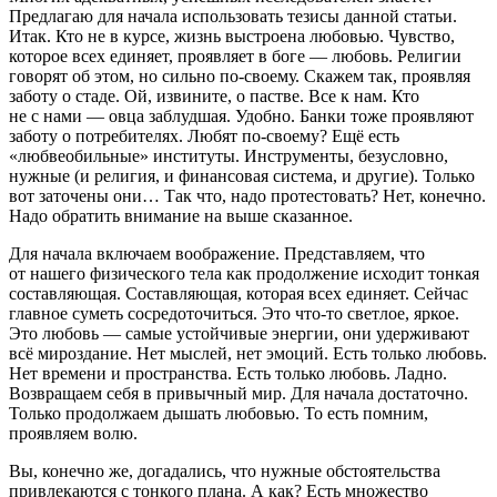
Предлагаю для начала использовать тезисы данной статьи.
Итак. Кто не в курсе, жизнь выстроена любовью. Чувство,
которое всех единяет, проявляет в боге — любовь. Религии
говорят об этом, но сильно по-своему. Скажем так, проявляя
заботу о стаде. Ой, извините, о пастве. Все к нам. Кто
не с нами — овца заблудшая. Удобно. Банки тоже проявляют
заботу о потребителях. Любят по-своему? Ещё есть
«любвеобильные» институты. Инструменты, безусловно,
нужные (и религия, и финансовая система, и другие). Только
вот заточены они… Так что, надо протестовать? Нет, конечно.
Надо обратить внимание на выше сказанное.
Для начала включаем воображение. Представляем, что
от нашего физического тела как продолжение исходит тонкая
составляющая. Составляющая, которая всех единяет. Сейчас
главное суметь сосредоточиться. Это что-то светлое, яркое.
Это любовь — самые устойчивые энергии, они удерживают
всё мироздание. Нет мыслей, нет эмоций. Есть только любовь.
Нет времени и пространства. Есть только любовь. Ладно.
Возвращаем себя в привычный мир. Для начала достаточно.
Только продолжаем дышать любовью. То есть помним,
проявляем волю.
Вы, конечно же, догадались, что нужные обстоятельства
привлекаются с тонкого плана. А как? Есть множество