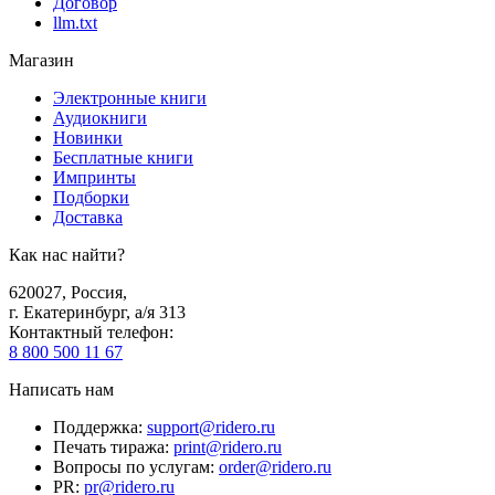
Договор
llm.txt
Магазин
Электронные книги
Аудиокниги
Новинки
Бесплатные книги
Импринты
Подборки
Доставка
Как нас найти?
620027
,
Россия
,
г. Екатеринбург, а/я 313
Контактный телефон
:
8 800 500 11 67
Написать нам
Поддержка
:
support@ridero.ru
Печать тиража
:
print@ridero.ru
Вопросы по услугам
:
order@ridero.ru
PR
:
pr@ridero.ru