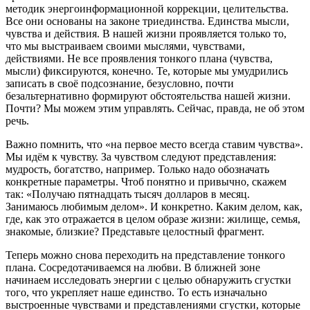
методик энергоинформационной коррекции, целительства.
Все они основаны на законе триединства. Единства мысли,
чувства и действия. В нашей жизни проявляется только то,
что мы выстраиваем своими мыслями, чувствами,
действиями. Не все проявления тонкого плана (чувства,
мысли) фиксируются, конечно. Те, которые мы умудрились
записать в своё подсознание, безусловно, почти
безальтернативно формируют обстоятельства нашей жизни.
Почти? Мы можем этим управлять. Сейчас, правда, не об этом
речь.
Важно помнить, что «на первое место всегда ставим чувства».
Мы идём к чувству. За чувством следуют представления:
мудрость, богатство, например. Только надо обозначать
конкретные параметры. Чтоб понятно и привычно, скажем
так: «Получаю пятнадцать тысяч долларов в месяц.
Занимаюсь любимым делом». И конкретно. Каким делом, как,
где, как это отражается в целом образе жизни: жилище, семья,
знакомые, близкие? Представьте целостный фрагмент.
Теперь можно снова переходить на представление тонкого
плана. Сосредотачиваемся на любви. В ближней зоне
начинаем исследовать энергии с целью обнаружить сгустки
того, что укрепляет наше единство. То есть изначально
выстроенные чувствами и представлениями сгустки, которые