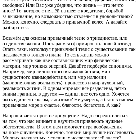
свободно? Или Вас уже убедили, что жизнь — это нечто
иное? То, которое с петлёй на шее: с кредитами, борьбой
за выживание, но возможностью отвлечься в удовольствиях?
Можно, конечно, следовать в привычной колее. А давайте
разбираться.
Возьмём для основы привычный тезис о триединстве, или
о единстве жизни. Постараемся сформировать новый взгляд.
Опять-таки, используя привычный тезис о существовании так
называемого тонкого плана. То есть жизнь можно
рассматривать как две составляющие: мир физической
материи, мир тонких энергий. Давайте подберём синонимы.
Например, мир личностного взаимодействия, мир
сущностного взаимодействия, или мир иллюзии
(марионеточная реальность), процессов и мир духовный,
реальность жизни. В одном мире мы все разделены, чётко
видим границы, в другом — едины, все есть одно. Хочется
быть единым с богом, с жизнью? Не умереть, а быть в нашем
привычном мире в счастье, благости, богатстве. А как?
Напрашивается простое допущение. Надо сосредоточиться
на том, что нас единяет и научиться привлекать нужные
обстоятельства. В этом нам помогает игра воображения
на поле ощущений. Конечно, тонкий мир лучше исследовать.
Многих адекватных, успешных исследователей знаете?