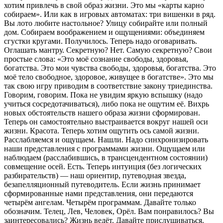
хотим привлечь в свой образ жизни. Это мы «карты карно
собираем». Или как в игровых автоматах: три вишенки в ряд.
Вы лото любите настольное? Улицу собирайте или полный
дом. Собираем воображением и ощущениями: объединяем
сгустки кругами. Получилось. Теперь надо оговаривать.
Оглашать мантру. Секретную? Нет. Самую секретную? Свои
простые слова: «Это моё сознание свободы, здоровья,
богатства. Это мои чувства свободы, здоровья, богатства. Это
моё тело свободное, здоровое, живущее в богатстве». Это мы
так свою игру приводим в соответствие закону триединства.
Говорим, говорим. Пока не увидим яркую вспышку (надо
учиться сосредотачиваться), либо пока не ощутим её. Вихрь
новых обстоятельств нашего образа жизни сформирован.
Теперь он самостоятельно выстраивается вокруг нашей оси
жизни. Красота. Теперь хотим ощутить ось самой жизни.
Расслабляемся и ощущаем. Нашли. Надо синхронизировать
наши представления с программами жизни. Ощущаем или
наблюдаем (расслабившись, в трансцендентном состоянии)
совмещение осей. Есть. Теперь интуиция (без логических
разбирательств) — наш ориентир, путеводная звезда,
безапелляционный путеводитель. Если жизнь принимает
сформированные нами представления, они передаются
четырём ангелам. Четырём программам. Давайте только
обозначим. Телец, Лев, Человек, Орёл. Вам понравилось? Вы
заинтересовались? Жизнь ведёт. Давайте прислушиваться.