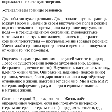
порождает психическую энергию.
Устанавливаем границы резонанса
Для события нужен резонанс. Для резонанса нужны границы.
Между Небом и Землёй (в своём виртуальном поле в режиме
подсознательного алгоритма, или на границе виртуального
поля — в трансцендентном состоянии), руководствуясь
мотивами и пользуясь вниманием, человек (пространство
сознания присутствия — программа жизни) создаёт резонанс.
Умело задаём границы пространства и времени — получаем
от жизни то, что пожелаем.
Определяя параметры, помним о несущей частоте (природа,
Логос) и существовании вечном (духовный мир, единое,
безграничное, вечное ничто). Научившись настраивать основу,
идём по жизни легко. Опираясь на заданные (подсознанию)
границы, человек, благо-даря подсознанию и партнёрскому
отношению к жизни, выстраивает свой мир. Мы и есть МИР:
материя, информация, разум — три в едином сознании,
в матрице жизни.
Сложная теория? Простая, конечно. Жизнь идёт
определённым чередом, если нам почему-то интересно
(теряем интерес — теряем жизнь) определять: кто/что, где,