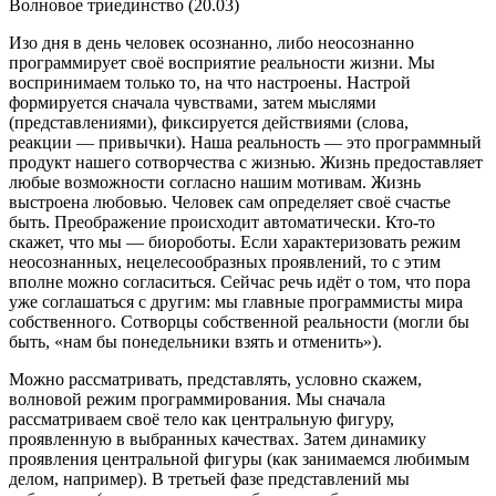
Волновое триединство (20.03)
Изо дня в день человек осознанно, либо неосознанно
программирует своё восприятие реальности жизни. Мы
воспринимаем только то, на что настроены. Настрой
формируется сначала чувствами, затем мыслями
(представлениями), фиксируется действиями (слова,
реакции — привычки). Наша реальность — это программный
продукт нашего сотворчества с жизнью. Жизнь предоставляет
любые возможности согласно нашим мотивам. Жизнь
выстроена любовью. Человек сам определяет своё счастье
быть. Преображение происходит автоматически. Кто-то
скажет, что мы — биороботы. Если характеризовать режим
неосознанных, нецелесообразных проявлений, то с этим
вполне можно согласиться. Сейчас речь идёт о том, что пора
уже соглашаться с другим: мы главные программисты мира
собственного. Сотворцы собственной реальности (могли бы
быть, «нам бы понедельники взять и отменить»).
Можно рассматривать, представлять, условно скажем,
волновой режим программирования. Мы сначала
рассматриваем своё тело как центральную фигуру,
проявленную в выбранных качествах. Затем динамику
проявления центральной фигуры (как занимаемся любимым
делом, например). В третьей фазе представлений мы