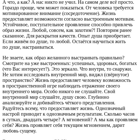
А что, а как? А нас никто не учил. На самом деле всё просто.
Гораздо проще, чем может показаться. От человека требуется
мотивированное внимание (сосредоточение). Жизнь
предоставляет возможности согласно выстроенным мотивам.
Устойчивое, поступательное проявление способно привлечь
образ жизни. Любой, совсем, как захотим?! Повторим ранее
сказанное. Для раскрытия качеств. Опыт душа приобретает.
Если живём по душе, то любой. Остаётся научиться жить
по душе, настраиваться.
Не знаете, как образ желанного выстраивать правильно?
Смотрите на уже выстроенных: успешных, здоровых, богатых
(что Вас интересует?). Это зеркало. Что внутри, то снаружи.
Не хотим исследовать внутренний мир, виджл (свёрнутое)
пространство? Жизнь предоставляет человеку возможность
в пространственной игре наблюдать отражение своего
внутреннего мира. Особо никого не слушайте. Свой
внутренний мир слушайте, душу свою. Глубинно
анализируйте и добивайтесь чёткого представления.
Радуйтесь всему, что предоставляет жизнь. Однозначный
настрой приводит к однозначным результатам. Сколько часов
в сутках, двадцать четыре? А мгновений? А мы как проявляем
себя? Жизнь проявляет себя текущим мгновением, дарит
любовь сущему.