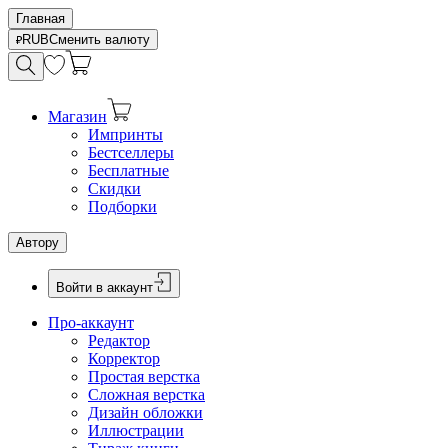
Главная
RUB
Сменить валюту
Магазин
Импринты
Бестселлеры
Бесплатные
Скидки
Подборки
Автору
Войти в аккаунт
Про-аккаунт
Редактор
Корректор
Простая верстка
Сложная верстка
Дизайн обложки
Иллюстрации