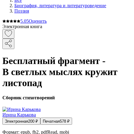
Все
Биография, литература и литературоведение
Поэзия
5.0
5
Оценить
Электронная книга
Бесплатный фрагмент -
В светлых мыслях кружит
листопад
Сборник стихотворений
Ирина Карькова
Электронная
200
₽
Печатная
578
₽
Формат:
epub, fb2, pdfRead, mobi