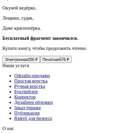
Окуней ведёрко,
Лещики, судак,
Даже краснопёрка.
Бесплатный фрагмент закончился.
Купите книгу, чтобы продолжить чтение.
Электронная
200
₽
Печатная
578
₽
Наши услуги
Офлайн-продажи
Простая верстка
Ручная верстка
Буктрейлер
Корректор
Дизайнер обложки
Заказ тиража
Публикация
Rideró для бизнеса
О нас