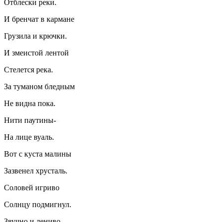
Отблески реки.
И бренчат в кармане
Грузила и крючки.
И змеистой лентой
Стелется река.
За туманом бледным
Не видна пока.
Нити паутины-
На лице вуаль.
Вот с куста малины
Зазвенел хрусталь.
Соловей игриво
Солнцу подмигнул.
Звучно и лениво