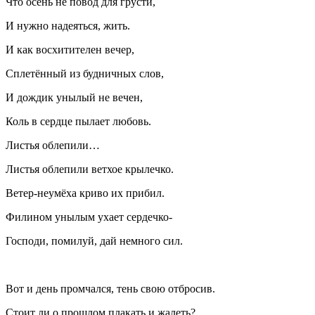
Что осень не повод для грусти,
И нужно надеяться, жить.
И как восхитителен вечер,
Сплетённый из будничных слов,
И дождик унылый не вечен,
Коль в сердце пылает любовь.
Листья облепили…
Листья облепили ветхое крылечко.
Ветер-неумёха криво их прибил.
Филином унылым ухает сердечко-
Господи, помилуй, дай немного сил.
Вот и день промчался, тень свою отбросив.
Стоит ли о прошлом плакать и жалеть?