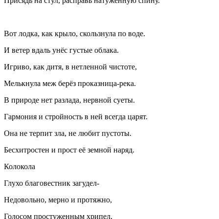
Присядь на стул, расправь натуженную спину.
Вот лодка, как крыло, скользнула по воде.
И ветер вдаль унёс густые облака.
Игриво, как дитя, в нетленной чистоте,
Мелькнула меж берёз проказница-река.
В природе нет разлада, нервной суеты.
Гармония и стройность в ней всегда царят.
Она не терпит зла, не любит пустоты.
Бесхитростен и прост её земной наряд.
Колокола
Глухо благовестник загудел-
Недовольно, мерно и протяжно,
Голосом простуженным хрипел,