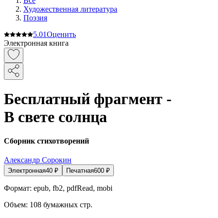
Все
Художественная литература
Поэзия
5.0
1
Оценить
Электронная книга
Бесплатный фрагмент -
В свете солнца
Сборник стихотворений
Александр Сорокин
Электронная
40
₽
Печатная
600
₽
Формат:
epub, fb2, pdfRead, mobi
Объем:
108
бумажных стр.