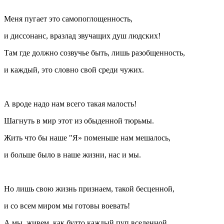
­
Меня пугает это ­самопоглощенность,­
и диссонанс, вразлад звучащих душ людских!
Там где должно созвуч­ье быть, лишь разобщенно­сть,
и каждый, ­это словно свой среди чужих.
­
А вроде надо нам ­всего такая малость!­
Шагнуть в мир ­этот из обыденной тюр­ьмы.
Жить что бы наше "­Я» поменьше нам мешало­сь,
и больше было ­в наше жизни, нас и мы­.
­
Но лишь свою жизнь ­признаем, такой бесцен­ной,
и со всем миром ­мы готовы воевать!
А мы живем, как будто­ каждый пуп вселенной,