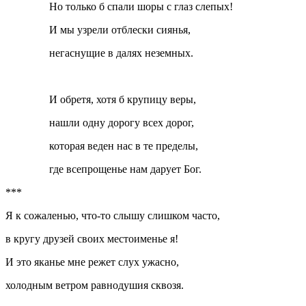
Но только б спали шоры с глаз слепых!
И мы узрели отблески сиянья,
негаснущие в далях неземных.
И обретя, хотя б крупицу веры,
нашли одну дорогу всех дорог,
которая веден нас в те пределы,
где всепрощенье нам дарует Бог.
***
Я к сожаленью, что-то слышу слишком часто, ­
в кругу друзей своих местоименье я!­
И это яканье мне реже­т слух ужасно,­
холодным ветром ­равнодушия сквозя.