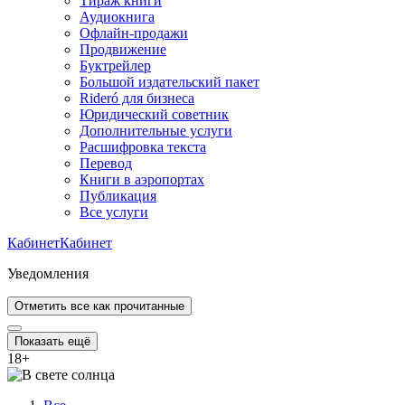
Тираж книги
Аудиокнига
Офлайн-продажи
Продвижение
Буктрейлер
Большой издательский пакет
Rideró для бизнеса
Юридический советник
Дополнительные услуги
Расшифровка текста
Перевод
Книги в аэропортах
Публикация
Все услуги
Кабинет
Кабинет
Уведомления
Отметить все как прочитанные
Показать ещё
18
+