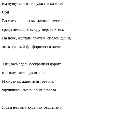
им душу залезть не удастся ко мне!
Сон
Во сне я шел по вызженной пустыне,
среди лежащих всюду мертвых тел.
На небе, желтым ломтем спелой дыни,
диск лунный фосфорически желтел.
Тянулась вдаль бескрайняя дорога,
и всюду тлела едкая зола.
И смутная, животная тревога,
удушливой змеей во мне росла.
Я сам не знал, куда иду бесцельно,