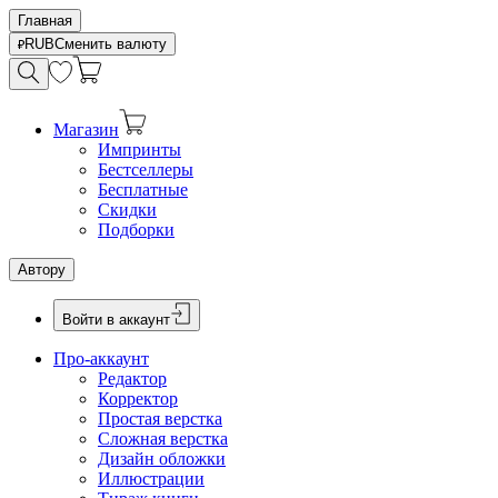
Главная
RUB
Сменить валюту
Магазин
Импринты
Бестселлеры
Бесплатные
Скидки
Подборки
Автору
Войти в аккаунт
Про-аккаунт
Редактор
Корректор
Простая верстка
Сложная верстка
Дизайн обложки
Иллюстрации