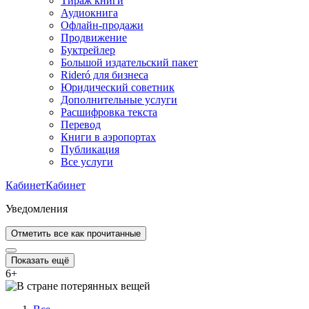
Тираж книги
Аудиокнига
Офлайн-продажи
Продвижение
Буктрейлер
Большой издательский пакет
Rideró для бизнеса
Юридический советник
Дополнительные услуги
Расшифровка текста
Перевод
Книги в аэропортах
Публикация
Все услуги
Кабинет
Кабинет
Уведомления
Отметить все как прочитанные
Показать ещё
6
+