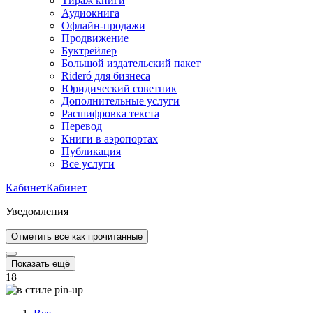
Тираж книги
Аудиокнига
Офлайн-продажи
Продвижение
Буктрейлер
Большой издательский пакет
Rideró для бизнеса
Юридический советник
Дополнительные услуги
Расшифровка текста
Перевод
Книги в аэропортах
Публикация
Все услуги
Кабинет
Кабинет
Уведомления
Отметить все как прочитанные
Показать ещё
18
+