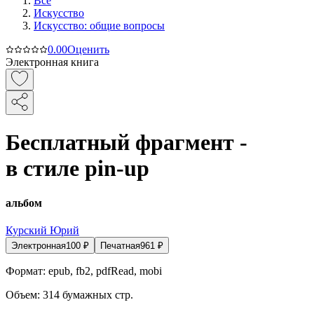
Все
Искусство
Искусство: общие вопросы
0.0
0
Оценить
Электронная книга
Бесплатный фрагмент -
в стиле pin-up
альбом
Курский Юрий
Электронная
100
₽
Печатная
961
₽
Формат:
epub, fb2, pdfRead, mobi
Объем:
314
бумажных стр.