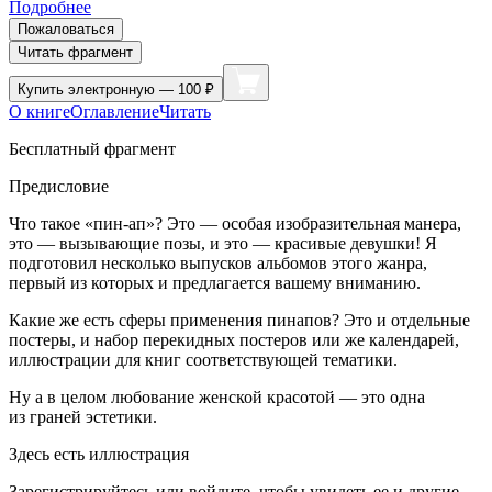
Подробнее
Пожаловаться
Читать фрагмент
Купить
электронную — 100 ₽
О книге
Оглавление
Читать
Бесплатный фрагмент
Предисловие
Что такое «пин-ап»? Это — особая изобразительная манера,
это — вызывающие позы, и это — красивые девушки! Я
подготовил несколько выпусков альбомов этого жанра,
первый из которых и предлагается вашему вн
иман
ию.
Какие же есть сферы применения пинапов? Это и отдельные
постеры, и набор перекидных постеров или же календарей,
иллюстрации для книг соответствующей тематики.
Ну а в целом любование женской красотой — это одна
из граней эстетики.
Здесь есть иллюстрация
Зарегистрируйтесь или войдите, чтобы увидеть ее и другие