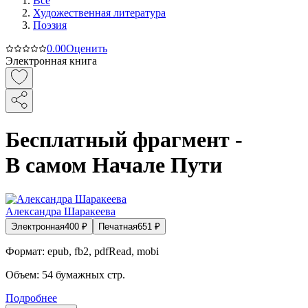
Все
Художественная литература
Поэзия
0.0
0
Оценить
Электронная книга
Бесплатный фрагмент -
В самом Начале Пути
Александра Шаракеева
Электронная
400
₽
Печатная
651
₽
Формат:
epub, fb2, pdfRead, mobi
Объем:
54
бумажных стр.
Подробнее