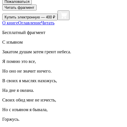
Пожаловаться
Читать фрагмент
Купить
электронную — 400 ₽
О книге
Оглавление
Читать
Бесплатный фрагмент
С изъяном
Закатом душам затем греют небеса.
Я помню это все,
Но оно не значит ничего.
В своих я мыслях нахожусь,
На дне я океана.
Своих обид мне не изчесть,
Но с изъяном я бывала,
Горжусь.