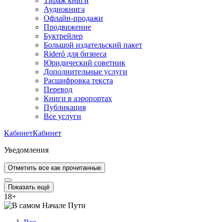
Тираж книги
Аудиокнига
Офлайн-продажи
Продвижение
Буктрейлер
Большой издательский пакет
Rideró для бизнеса
Юридический советник
Дополнительные услуги
Расшифровка текста
Перевод
Книги в аэропортах
Публикация
Все услуги
Кабинет
Кабинет
Уведомления
Отметить все как прочитанные
Показать ещё
18
+