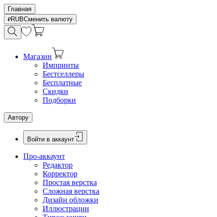
Главная
RUB
Сменить валюту
Магазин
Импринты
Бестселлеры
Бесплатные
Скидки
Подборки
Автору
Войти в аккаунт
Про-аккаунт
Редактор
Корректор
Простая верстка
Сложная верстка
Дизайн обложки
Иллюстрации