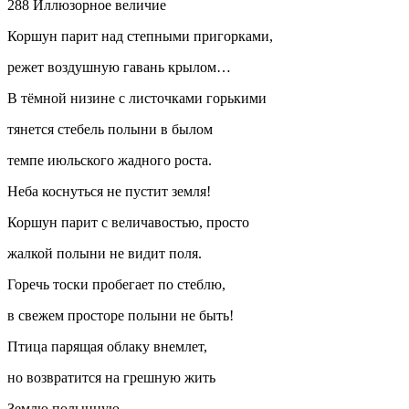
288 Иллюзорное величие
Коршун парит над степными пригорками,
режет воздушную гавань крылом…
В тёмной низине с листочками горькими
тянется стебель полыни в былом
темпе июльского жадного роста.
Неба коснуться не пустит земля!
Коршун парит с величавостью, просто
жалкой полыни не видит поля.
Горечь тоски пробегает по стеблю,
в свежем просторе полыни не быть!
Птица парящая облаку внемлет,
но возвратится на грешную жить
Землю полынную…