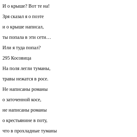
И о крыше? Вот те на!
Зря сказал я о поэте
и о крыше написал,
ты попала в эти сети…
Или я туда попал?
295 Косовица
На поля легли туманы,
травы нежатся в росе.
Не написаны романы
о заточенной косе,
не написаны романы
о крестьянине в поту,
что в прохладные туманы