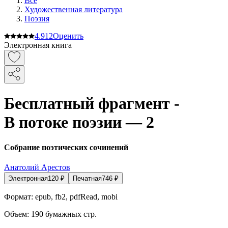
Все
Художественная литература
Поэзия
4.9
12
Оценить
Электронная книга
Бесплатный фрагмент -
В потоке поэзии — 2
Собрание поэтических сочинений
Анатолий Арестов
Электронная
120
₽
Печатная
746
₽
Формат:
epub, fb2, pdfRead, mobi
Объем:
190
бумажных стр.