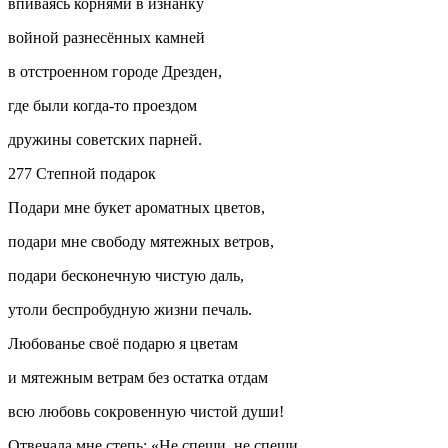
впиваясь корнями в изнанку
войн
ой разнесённых камней
в отстроенном городе Дрезден,
где были когда-то проездом
дружины советских парней.
277 Степной подарок
Подари мне букет ароматных цветов,
подари мне свободу мятежных ветров,
подари бесконечную чистую даль,
утоли беспробудную жизни печаль.
Любованье своё подарю я цветам
и мятежным ветрам без остатка отдам
всю любовь сокровенную чистой души!
Отвечала мне степь: «Не спеши, не спеши…