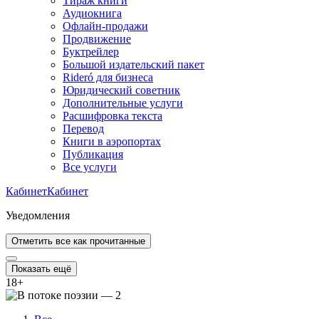
Тираж книги
Аудиокнига
Офлайн-продажи
Продвижение
Буктрейлер
Большой издательский пакет
Rideró для бизнеса
Юридический советник
Дополнительные услуги
Расшифровка текста
Перевод
Книги в аэропортах
Публикация
Все услуги
Кабинет
Кабинет
Уведомления
Отметить все как прочитанные
Показать ещё
18
+