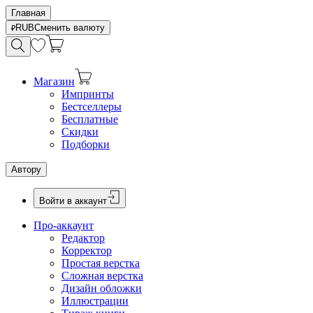
Главная
RUB
Сменить валюту
Магазин
Импринты
Бестселлеры
Бесплатные
Скидки
Подборки
Автору
Войти в аккаунт
Про-аккаунт
Редактор
Корректор
Простая верстка
Сложная верстка
Дизайн обложки
Иллюстрации