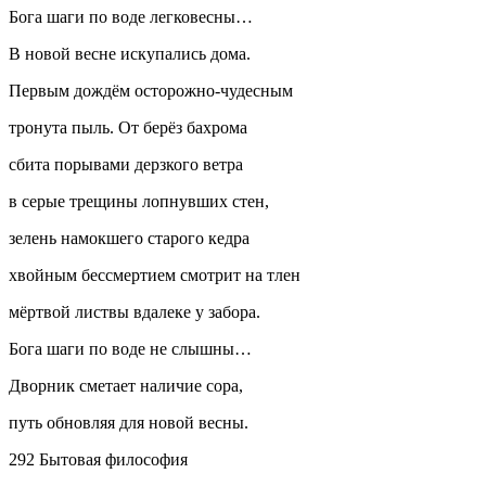
Бога шаги по воде легковесны…
В новой весне искупались дома.
Первым дождём осторожно-чудесным
тронута пыль. От берёз бахрома
сбита порывами дерзкого ветра
в серые трещины лопнувших стен,
зелень намокшего старого кедра
х
войн
ым бессмертием смотрит на тлен
мёртвой листвы вдалеке у забора.
Бога шаги по воде не слышны…
Дворник сметает наличие сора,
путь обновляя для новой весны.
292 Бытовая философия