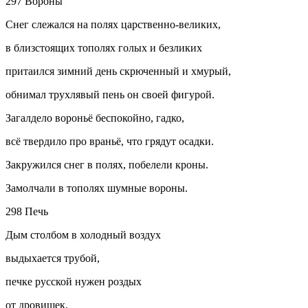
297 Вороны
Снег слежался на полях царственно-великих,
в близстоящих тополях голых и безликих
притаился зимний день скрюченный и хмурый,
обнимал трухлявый пень он своей фигурой.
Загалдело вороньё беспокойно, гадко,
всё твердило про враньё, что грядут осадки.
Закружился снег в полях, побелели кроны.
Замолчали в тополях шумные вороны.
298 Печь
Дым столбом в холодный воздух
выдыхается трубой,
печке русской нужен роздых
от дровишек.