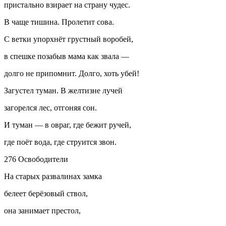
пристально взирает на страну чудес.
В чаще тишина. Пролетит сова.
С ветки упорхнёт грустный воробей,
в спешке позабыв мама как звала —
долго не припомнит. Долго, хоть убей!
Загустел туман. В желтизне лучей
загорелся лес, отгоняя сон.
И туман — в овраг, где бежит ручей,
где поёт вода, где струится звон.
276 Освободители
На старых развалинах замка
белеет берёзовый ствол,
она занимает престол,