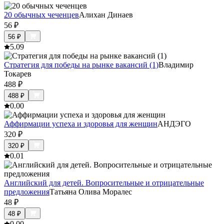
20 обычных чеченцев
Алихан Динаев
56
₽
56
₽
5.0
9
Стратегия для победы на рынке вакансий (1)
Владимир
Токарев
488
₽
488
₽
0.0
0
Аффирмации успеха и здоровья для женщин
АНДЭГО
320
₽
320
₽
0.0
1
Английский для детей. Вопросительные и отрицательные
предложения
Татьяна Олива Моралес
48
₽
48
₽
0.0
0