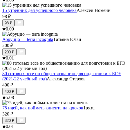
15 утренних дел успешного человека
Алексей Номейн
98
₽
98
₽
0.0
0
Абруццо — terra incognita
Татьяна Югай
200
₽
200
₽
0.0
1
80 готовых эссе по обществознанию для подготовки к ЕГЭ
(2021/22 учебный год)
Александр Стерхов
400
₽
400
₽
5.0
8
75 идей, как поймать клиента на крючок
1ps.ru
320
₽
320
₽
0.0
1