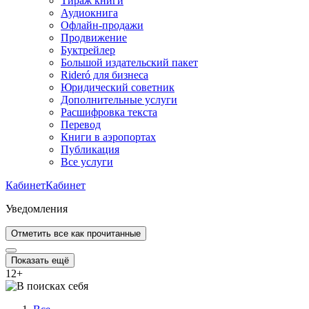
Тираж книги
Аудиокнига
Офлайн-продажи
Продвижение
Буктрейлер
Большой издательский пакет
Rideró для бизнеса
Юридический советник
Дополнительные услуги
Расшифровка текста
Перевод
Книги в аэропортах
Публикация
Все услуги
Кабинет
Кабинет
Уведомления
Отметить все как прочитанные
Показать ещё
12
+