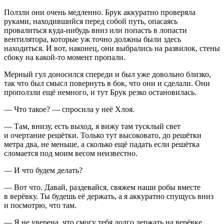
Ползли они очень медленно. Брук аккуратно проверяла
руками, находившийся перед собой путь, опасаясь
провалиться куда-нибудь вниз или попасть в лопасти
вентилятора, которые уж точно должны были здесь
находиться. И вот, наконец, они выбрались на развилок, стены
сбоку на какой-то момент пропали.
Мерный гул доносился спереди и был уже довольно близко,
так что был смысл повернуть в бок, что они и сделали. Они
проползли ещё немного, и тут Брук резко остановилась.
— Что такое? — спросила у неё Хлоя.
— Там, внизу, есть выход, я вижу там тусклый свет
и очертание решётки. Только тут высоковато, до решётки
метра два, не меньше, а сколько ещё падать если решётка
сломается под моим весом неизвестно.
— И что будем делать?
— Вот что. Давай, раздевайся, свяжем наши робы вместе
в
верёвк
у. Ты будешь её держать, а я аккуратно спущусь вниз
и посмотрю, что там.
— Я не уверена, что смогу тебя долго держать на
верёвк
е.