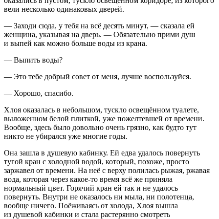
оказались в пустом, тускло освещённом коридоре, из которого
вели несколько одинаковых дверей.
— Заходи сюда, у тебя на всё десять минут, — сказала ей
женщина, указывая на дверь. — Обязательно прими душ
и выпей как можно больше воды из крана.
— Выпить воды?
— Это тебе добрый совет от меня, лучше воспользуйся.
— Хорошо, спасибо.
Хлоя оказалась в небольшом, тускло освещённом туалете,
выложенном белой плиткой, уже пожелтевшей от времени.
Вообще, здесь было довольно очень грязно, как будто тут
никто не убирался уже многие годы.
Она зашла в душевую кабинку. Ей едва удалось повернуть
тугой кран с холодной водой, который, похоже, просто
заржавел от времени. На неё с верху полилась рыжая, ржавая
вода, которая через какое-то время всё же приняла
нормальный цвет. Горячий кран ей так и не удалось
повернуть. Внутри не оказалось ни мыла, ни полотенца,
вообще ничего. Поёживаясь от холода, Хлоя вышла
из душевой кабинки и стала растерянно смотреть