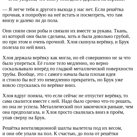
— Я легче тебя и другого выхода у нас нет. Если решётка
прочная, я попробую на неё встать и посмотреть, что там
внизу и далеко ли до пола.
Они сняли свои робы и связали их вместе за рукава. Ткань,
из которой они были сделаны, хоть и была довольно грубой,
но при этом и очень прочной. Хлоя скинула
верёвк
у, и Брук
полезла по ней вниз.
Хлоя держала
верёвк
у как могла, но ей совершенно не за что
было упереться. Её голое тело медленно, но верно
соскальзывало вперёд по гладкой металлической поверхности
трубы. Вообще, это с самого начала была плохая идея
и стоило бы всё это немедленно прекратить, но Брук уже
вовсю спускалась по
верёвк
е вниз.
Хлоя вдруг поняла, что если сейчас не отпустит
верёвк
у, то
сама свалится вместе с ней. Надо было срочно что-то решать,
но она не успела. Металлический пол закончился раньше, чем
она предполагала, и Хлоя просто свалилась вниз в проём,
упав сверху на Брук.
Решётка вентиляционной шахты вылетела под их весом,
и они обе упали на пол. К счастью, до пола от решётки