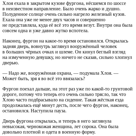
Хлоя ехала в закрытом кузове фургона, нёсшемся по шоссе
в неизвестном направление. Было очень жарко и душно.
Полуденное солнце очень сильно нагрело железный кузов.
Ехала она уже не менее двух часов и совершенно
не представляла, куда её всё это время везут. Внутри она была
совсем одна и уже давно жутко вспотела.
Наконец, фургон на какое-то время остановился. Открылась
задняя дверь, вовнутрь заглянул вооружённый человек
в больших чёрных очках и шлеме. Он кинул беглый взгляд
на измученную девушку, но ничего не сказав, сильно хлопнул
дверью.
— Надо же, вооружённая охрана, — подумала Хлоя. —
Может быть, зря я во всё это ввязалась?
Фургон поехал дальше, на этот раз уже по какой-то грунтовой
дороге, потому что теперь его очень сильно трясло, так что
Хлою часто подбрасывало на сидение. Такая жёсткая езда
продолжалась ещё минут десть, после чего фургон, наконец,
остановился. Наступила пауза.
Дверь фургона открылась, и теперь в него заглянула
невысокая, чернокожая женщина, лет сорока. Она была
довольно плотной и одета в военную форму.