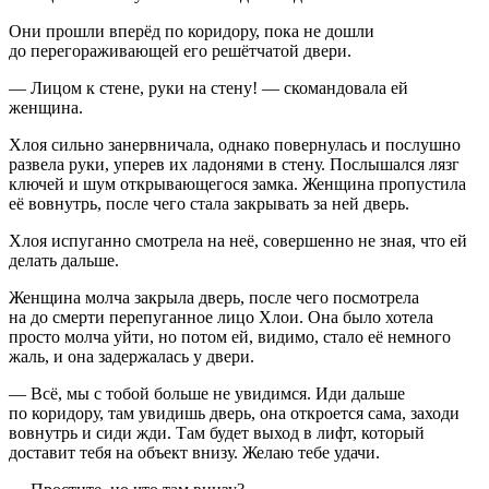
Они прошли вперёд по коридору, пока не дошли
до перегораживающей его решётчатой двери.
— Лицом к стене, руки на стену! — скомандовала ей
женщина.
Хлоя сильно занервничала, однако повернулась и послушно
развела руки, уперев их ладонями в стену. Послышался лязг
ключей и шум открывающегося замка. Женщина пропустила
её вовнутрь, после чего стала закрывать за ней дверь.
Хлоя испуганно смотрела на неё, совершенно не зная, что ей
делать дальше.
Женщина молча закрыла дверь, после чего посмотрела
на до смерти перепуганное лицо Хлои. Она было хотела
просто молча уйти, но потом ей, видимо, стало её немного
жаль, и она задержалась у двери.
— Всё, мы с тобой больше не увидимся. Иди дальше
по коридору, там увидишь дверь, она откроется сама, заходи
вовнутрь и сиди жди. Там будет выход в лифт, который
доставит тебя на объект внизу. Желаю тебе удачи.