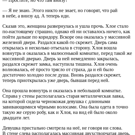
— Простите, но что там внизу?
— Я не знаю. Этого никто не знает, но говорят, что рай
в небе, а внизу ад. А теперь иди.
Сказав это, женщина развернулась и ушла прочь. Хлое стало
по-настоящему страшно, однако ей ни оставалось ничего, как
пойти дальше по коридору. Вскоре она оказалась у массивной
железной двери. Раздался какой-то скрежет. Дверь сама
открылась и несколько отъехала в сторону. Хлоя вошла
вовнутрь и оказалась в малюсенькой комнатке, перед такой же
массивной дверью. Дверь за ней немедленно закрылась,
раздался скрежет замка, наступила тишина. Хлоя очень
волновалась, её просто трясло от страха, да и ей было
достаточно холодно после душа. Вновь раздался скрежет,
теперь приоткрылась уже дверь, бывшая перед ней.
Она прошла вовнутрь и оказалась в небольшой комнатке.
Справа у стены располагалась старая металлическая лавка,
на которой сидела чернокожая девушка с длинными
завивающимися чёрными волосами. Она была одета в точно
такую же серую робу, как и Хлоя, на вид ей было около
двадцати лет.
Девушка пристально смотрела на неё, не говоря ни слова.
В стене слева располагалась массивная двухстворчатая дверь.