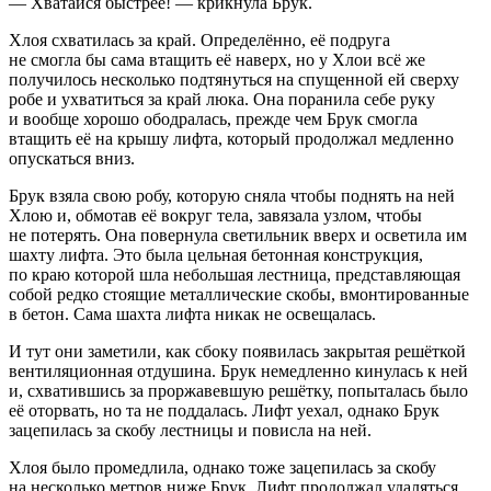
— Хватайся быстрее! — крикнула Брук.
Хлоя схватилась за край. Определённо, её подруга
не смогла бы сама втащить её наверх, но у Хлои всё же
получилось несколько подтянуться на спущенной ей сверху
робе и ухватиться за край люка. Она поранила себе руку
и вообще хорошо ободралась, прежде чем Брук смогла
втащить её на крышу лифта, который продолжал медленно
опускаться вниз.
Брук взяла свою робу, которую сняла чтобы поднять на ней
Хлою и, обмотав её вокруг тела, завязала узлом, чтобы
не потерять. Она повернула светильник вверх и осветила им
шахту лифта. Это была цельная бетонная конструкция,
по краю которой шла небольшая лестница, представляющая
собой редко стоящие металлические скобы, вмонтированные
в бетон. Сама шахта лифта никак не освещалась.
И тут они заметили, как сбоку появилась закрытая решёткой
вентиляционная отдушина. Брук немедленно кинулась к ней
и, схватившись за проржавевшую решётку, попыталась было
её оторвать, но та не поддалась. Лифт уехал, однако Брук
зацепилась за скобу лестницы и повисла на ней.
Хлоя было промедлила, однако тоже зацепилась за скобу
на несколько метров ниже Брук. Лифт продолжал удаляться