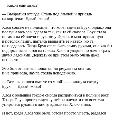
— Какой ещё шанс?
— Выбраться отсюда. Стань под лампой и присядь
на корточки! Давай, живо!
Хлоя совсем не понимала, что хочет сделать Брук, однако она
послушалась её и сделала так, как та ей сказала. Брук стала
ногами на её плечи и руками упёрлась в монтированную
в потолок лампу, пытаясь выдавить её наверх, но та
не поддалась. Тогда Брук стала бить лампу руками, она как бы
подпрыгивала, стоя на плечах Хлои и ударяла по лампе сразу
двумя ладонями. Держать её при этом было очень даже
непросто.
Это был отчаянная попытка, но результата она так
и не принесла, лампа стояла неподвижно.
— Встань на ноги вместе со мной! — крикнула сверху
Брук. — Давай, живо!
Хлоя с большим трудом смогла распрямиться в полный рост.
Теперь Брук просто сидела у неё на плечах и изо всех сил
упиралась руками в лампу, вдавливая Хлою в пол.
И вот, когда Хлоя уже была готова просто упасть, раздался