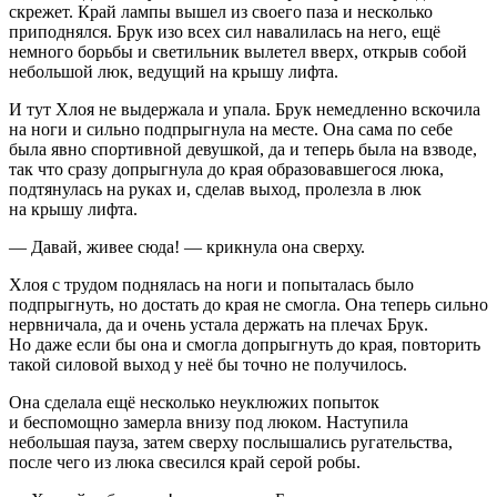
скрежет. Край лампы вышел из своего паза и несколько
приподнялся. Брук изо всех сил навалилась на него, ещё
немного борьбы и светильник вылетел вверх, открыв собой
небольшой люк, ведущий на крышу лифта.
И тут Хлоя не выдержала и упала. Брук немедленно вскочила
на ноги и сильно подпрыгнула на месте. Она сама по себе
была явно спортивной девушкой, да и теперь была на взводе,
так что сразу допрыгнула до края образовавшегося люка,
подтянулась на руках и, сделав выход, пролезла в люк
на крышу лифта.
— Давай, живее сюда! — крикнула она сверху.
Хлоя с трудом поднялась на ноги и попыталась было
подпрыгнуть, но достать до края не смогла. Она теперь сильно
нервничала, да и очень устала держать на плечах Брук.
Но даже если бы она и смогла допрыгнуть до края, повторить
такой силовой выход у неё бы точно не получилось.
Она сделала ещё несколько неуклюжих попыток
и беспомощно замерла внизу под люком. Наступила
небольшая пауза, затем сверху послышались ругательства,
после чего из люка свесился край серой робы.