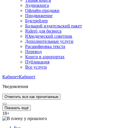
Тираж книги
Аудиокнига
Офлайн-продажи
Продвижение
Буктрейлер
Большой издательский пакет
Rideró для бизнеса
Юридический советник
Дополнительные услуги
Расшифровка текста
Перевод
Книги в аэропортах
Публикация
Все услуги
Кабинет
Кабинет
Уведомления
Отметить все как прочитанные
Показать ещё
18
+