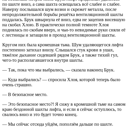
по шахте вниз, а сама шахта освещалась всё слабее и слабее.
Наверху послышался шум возни и скрежет металла, после
непродолжительной борьбы решётка вентиляционной шахты
поддалась. Брук швырнула её вниз, едва не зацепив висевшую
на скобах Хлою. В практически полной темноте Хлоя
поднялась по скобам вверх, и чьи-то невидимые руки сняли её
с лестницы и затащили в проход вентиляционной шахты.
Кругом них была кромешная тьма. Шум удаляющегося лифта
постепенно затихал внизу. Слышался стук крови в ушах,
тяжёлое дыхание сидевшей рядом Брук, а также тихий гул,
чего-то располагавшегося внутри шахты.
— Так, пока что мы выбрались, — сказала наконец Брук.
— Куда выбрались? — спросила Хлоя, которой теперь было
очень страшно.
— В безопасное место.
— Это безопасное место?! Я сижу в кромешной тьме на самом
краю бездонной шахты лифта, и если я сейчас оступлюсь, то
свалюсь вниз и это будет точно конец.
— Мы сейчас отсюда уйдём, поползём дальше по шахте.