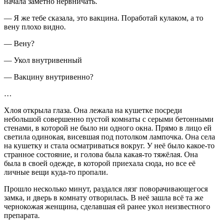
начала заметно нервничать.
— Я же тебе сказала, это вакцина. Поработай кулаком, а то
вену плохо видно.
— Вену?
— Укол внутривенный
— Вакцину внутривенно?
…
Хлоя открыла глаза. Она лежала на кушетке посреди
небольшой совершенно пустой комнаты с серыми бетонными
стенами, в которой не было ни одного окна. Прямо в лицо ей
светила одинокая, висевшая под потолком лампочка. Она села
на кушетку и стала осматриваться вокруг. У неё было какое-то
странное состояние, и голова была какая-то тяжёлая. Она
была в своей одежде, в которой приехала сюда, но все её
личные вещи куда-то пропали.
Прошло несколько минут, раздался лязг поворачивающегося
замка, и дверь в комнату отворилась. В неё зашла всё та же
чернокожая женщина, сделавшая ей ранее укол неизвестного
препарата.