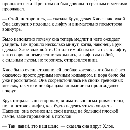
прошлого века. При этом он был довольно грязным и местами
проржавел.
— Стой, не торопись, — сказала Брук, делая Хлое знак рукой.
Она аккуратно подошла к лифту и внимательно посмотрела
вовнутрь.
Было непонятно почему она теперь медлит и чего ожидает
увидеть. Так прошло несколько минут, когда, наконец, Брук
сделала Хлое знак войти. Стоило им обеим оказаться в лифте,
как его двери немедленно закрылись, и лифт сам собой,
с сильным гулом, не торопясь, отправился вниз.
Хлое было очень страшно, ей вообще хотелось, чтобы всё это
оказалось просто дурным ночным кошмаром, и пора было бы
уже просыпаться. Она сосредоточилась на своих тревожных
мыслях, так что и не обращала внимание на происходящее
вокруг.
Брук озиралась по сторонам, внимательно осматривая стены,
пол и потолок лифта, как будто надеясь что-то увидеть.
Наконец, она остановила свой взгляд на большой плоской
лампе, вмонтированной в потолок.
— Так, давай, это наш шанс, — сказала она вдруг Хлое.