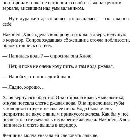
по сторонам, пока не остановила свой взгляд на грязном
зеркале, висевшим над умывальником.
— Ну и дура же ты, что во всё это вляпалась, — сказала она
себе.
Наконец, Хлоя одела свою робу и открыла дверь, ведущую
в коридор. Сопровождавшая её женщина стояла поблизости,
облокотившись о стену.
— Напилась воды? — спросила она Хлою.
— Нет, я пока не очень хочу пить, а там вода ржавая.
— Напейся, это последний шанс.
— Ладно, хорошо…
Хлоя вернулась обратно. Она открыла кран умывальника,
откуда потекла слегка ржавая вода. Она прислонила губы
к холодной струе и начала её пить. Вода была очень
неприятна на вкус с явным привкусом железа. Как бы у неё
после этого не началось несварение желудка. Наконец, Хлоя
напилась и опять вышла в коридор.
Женщина молча указала ей следовать дальше.