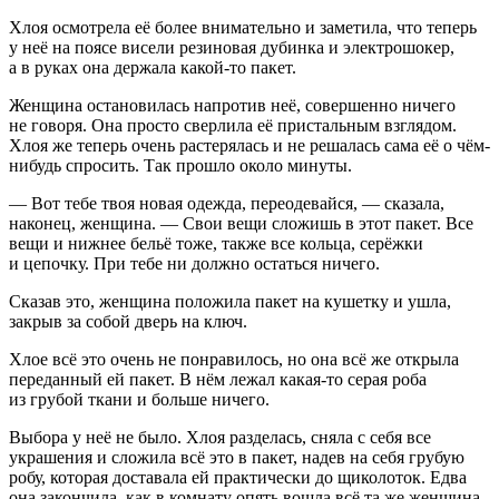
Хлоя осмотрела её более внимательно и заметила, что теперь
у неё на поясе висели резиновая дубинка и электрошокер,
а в руках она держала какой-то пакет.
Женщина остановилась напротив неё, совершенно ничего
не говоря. Она просто сверлила её пристальным взглядом.
Хлоя же теперь очень растерялась и не решалась сама её о чём-
нибудь спросить. Так прошло около минуты.
— Вот тебе твоя новая одежда, переодевайся, — сказала,
наконец, женщина. — Свои вещи сложишь в этот пакет. Все
вещи и нижнее бельё тоже, также все кольца, серёжки
и цепочку. При тебе ни должно остаться ничего.
Сказав это, женщина положила пакет на кушетку и ушла,
закрыв за собой дверь на ключ.
Хлое всё это очень не понравилось, но она всё же открыла
переданный ей пакет. В нём лежал какая-то серая роба
из грубой ткани и больше ничего.
Выбора у неё не было. Хлоя разделась, сняла с себя все
украшения и сложила всё это в пакет, надев на себя грубую
робу, которая доставала ей практически до щиколоток. Едва
она закончила, как в комнату опять вошла всё та же женщина.