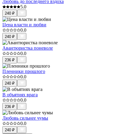
Любовь до последнего вздоха
5.0
240
₽
Цена власти и любви
0.0
240
₽
Авантюристка поневоле
0.0
236
₽
Пленники прошлого
0.0
240
₽
В объятиях врага
0.0
236
₽
Любовь сильнее чумы
0.0
240
₽