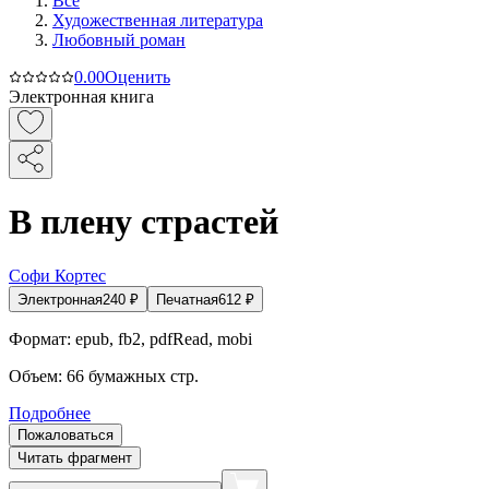
Все
Художественная литература
Любовный роман
0.0
0
Оценить
Электронная книга
В плену страстей
Софи Кортес
Электронная
240
₽
Печатная
612
₽
Формат:
epub, fb2, pdfRead, mobi
Объем:
66
бумажных стр.
Подробнее
Пожаловаться
Читать фрагмент