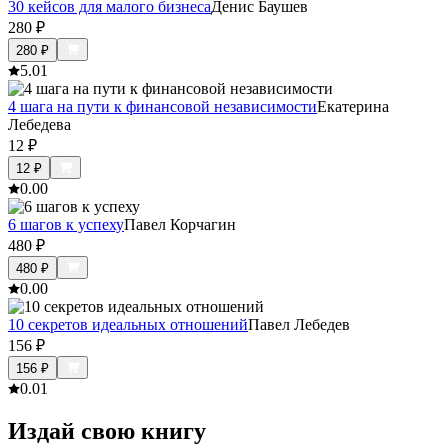
30 кейсов для малого бизнеса
Денис Баушев
280
₽
280
₽
5.0
1
4 шага на пути к финансовой независимости
Екатерина
Лебедева
12
₽
12
₽
0.0
0
6 шагов к успеху
Павел Корчагин
480
₽
480
₽
0.0
0
10 секретов идеальных отношений
Павел Лебедев
156
₽
156
₽
0.0
1
Издай свою книгу