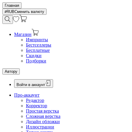
Главная
RUB
Сменить валюту
Магазин
Импринты
Бестселлеры
Бесплатные
Скидки
Подборки
Автору
Войти в аккаунт
Про-аккаунт
Редактор
Корректор
Простая верстка
Сложная верстка
Дизайн обложки
Иллюстрации