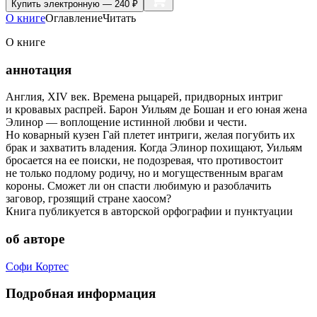
Купить
электронную — 240 ₽
О книге
Оглавление
Читать
О книге
аннотация
Англия, XIV век. Времена рыцарей, придворных интриг
и кровавых распрей. Барон Уильям де Бошан и его юная жена
Элинор — воплощение истинной любви и чести.
Но коварный кузен Гай плетет интриги, желая погубить их
брак и захватить владения. Когда Элинор похищают, Уильям
бросается на ее поиски, не подозревая, что противостоит
не только подлому родичу, но и могущественным врагам
короны. Сможет ли он спасти любимую и разоблачить
заговор, грозящий стране хаосом?
Книга публикуется в авторской орфографии и пунктуации
об авторе
Софи Кортес
Подробная информация