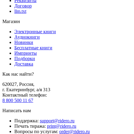
Реквизиты
Договор
llm.txt
Магазин
Электронные книги
Аудиокниги
Новинки
Бесплатные книги
Импринты
Подборки
Доставка
Как нас найти?
620027
,
Россия
,
г. Екатеринбург, а/я 313
Контактный телефон
:
8 800 500 11 67
Написать нам
Поддержка
:
support@ridero.ru
Печать тиража
:
print@ridero.ru
Вопросы по услугам
:
order@ridero.ru