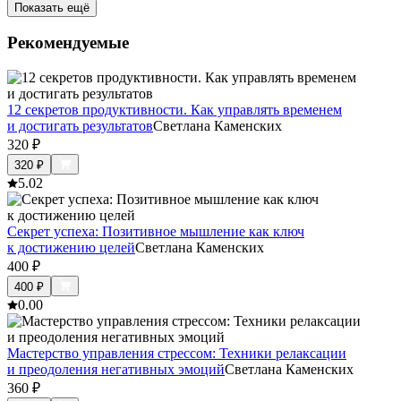
Показать ещё
Рекомендуемые
12 секретов продуктивности. Как управлять временем
и достигать результатов
Светлана Каменских
320
₽
320
₽
5.0
2
Секрет успеха: Позитивное мышление как ключ
к достижению целей
Светлана Каменских
400
₽
400
₽
0.0
0
Мастерство управления стрессом: Техники релаксации
и преодоления негативных эмоций
Светлана Каменских
360
₽