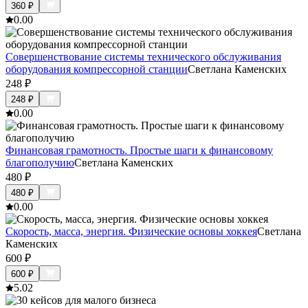
360
₽
0.0
0
Совершенствование системы технического обслуживания
оборудования компрессорной станции
Светлана Каменских
248
₽
248
₽
0.0
0
Финансовая грамотность. Простые шаги к финансовому
благополучию
Светлана Каменских
480
₽
480
₽
0.0
0
Скорость, масса, энергия. Физические основы хоккея
Светлана
Каменских
600
₽
600
₽
5.0
2