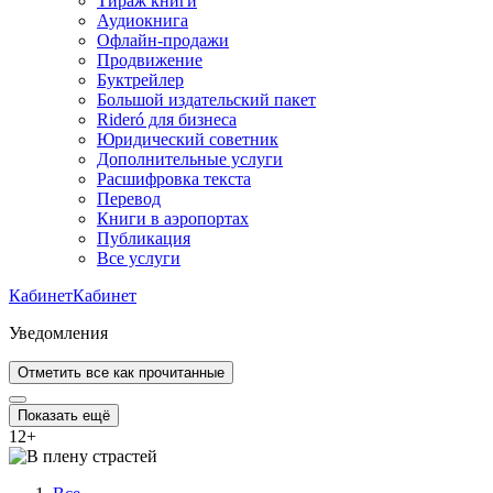
Тираж книги
Аудиокнига
Офлайн-продажи
Продвижение
Буктрейлер
Большой издательский пакет
Rideró для бизнеса
Юридический советник
Дополнительные услуги
Расшифровка текста
Перевод
Книги в аэропортах
Публикация
Все услуги
Кабинет
Кабинет
Уведомления
Отметить все как прочитанные
Показать ещё
12
+