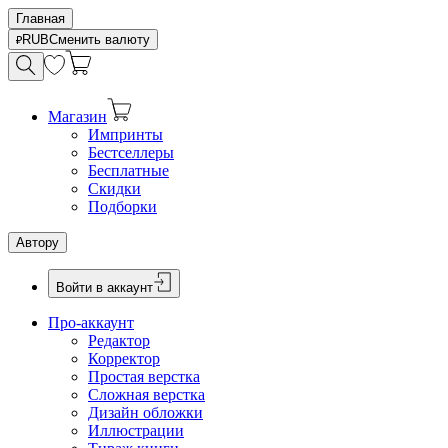
Главная
RUB
Сменить валюту
Магазин
Импринты
Бестселлеры
Бесплатные
Скидки
Подборки
Автору
Войти в аккаунт
Про-аккаунт
Редактор
Корректор
Простая верстка
Сложная верстка
Дизайн обложки
Иллюстрации