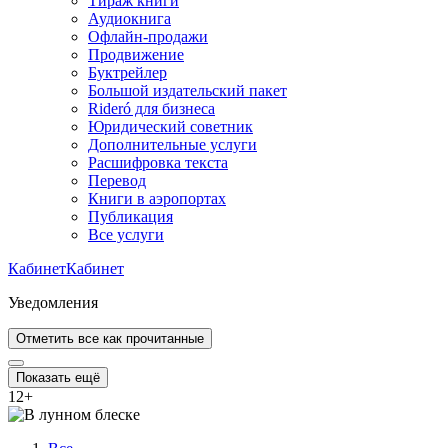
Тираж книги
Аудиокнига
Офлайн-продажи
Продвижение
Буктрейлер
Большой издательский пакет
Rideró для бизнеса
Юридический советник
Дополнительные услуги
Расшифровка текста
Перевод
Книги в аэропортах
Публикация
Все услуги
Кабинет
Кабинет
Уведомления
Отметить все как прочитанные
Показать ещё
12
+