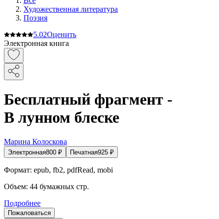
Все
Художественная литература
Поэзия
5.0
2
Оценить
Электронная книга
Бесплатный фрагмент -
В лунном блеске
Марина Колоскова
Электронная
800
₽
Печатная
925
₽
Формат:
epub, fb2, pdfRead, mobi
Объем:
44
бумажных стр.
Подробнее
Пожаловаться