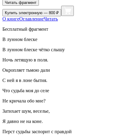
Читать фрагмент
Купить
электронную — 800 ₽
О книге
Оглавление
Читать
Бесплатный фрагмент
В лунном блеске
В лунном блеске чётко слышу
Ночь летящую в поля.
Окропляет тьмою дали
С ней я в лоне бытия.
Что судьба моя до селе
Не кричала обо мне?
Затихает шум, веселье,
Я давно не на коне.
Перст судьбы заспорит с правдой