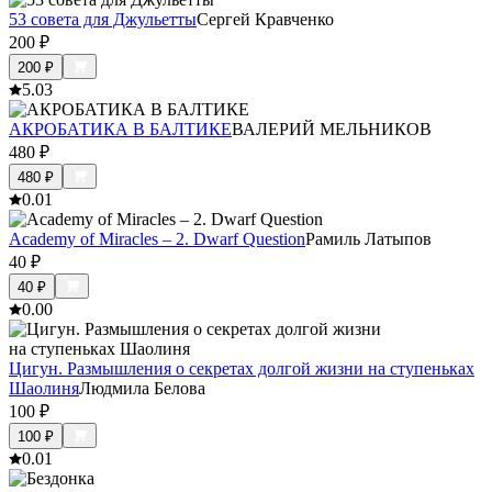
53 совета для Джульетты
Сергей Кравченко
200
₽
200
₽
5.0
3
АКРОБАТИКА В БАЛТИКЕ
ВАЛЕРИЙ МЕЛЬНИКОВ
480
₽
480
₽
0.0
1
Academy of Miracles – 2. Dwarf Question
Рамиль Латыпов
40
₽
40
₽
0.0
0
Цигун. Размышления о секретах долгой жизни на ступеньках
Шаолиня
Людмила Белова
100
₽
100
₽
0.0
1