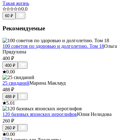
Такая жизнь
0.0
60
₽
Рекомендуемые
100 советов по здоровью и долголетию. Том 18
Ольга
Прядухина
400
₽
400
₽
0.0
0
25 свиданий
Марина Маклауд
488
₽
488
₽
5.0
1
120 базовых японских иероглифов
Юлия Нелидова
260
₽
260
₽
0.0
0