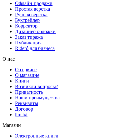
Офлайн-продажи
Простая верстка
Ручная верстка
Буктрейлер
Корректор
Дизайнер обложки
Заказ тиража
Публикация
Rideró для бизнеса
О нас
О сервисе
О магазине
Книги
Возникли вопросы?
Приватность
Наши преимущества
Реквизиты
Договор
llm.txt
Магазин
Электронные книги