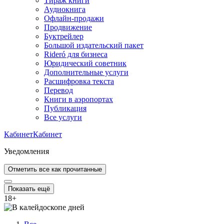
Тираж книги
Аудиокнига
Офлайн-продажи
Продвижение
Буктрейлер
Большой издательский пакет
Rideró для бизнеса
Юридический советник
Дополнительные услуги
Расшифровка текста
Перевод
Книги в аэропортах
Публикация
Все услуги
Кабинет
Кабинет
Уведомления
Отметить все как прочитанные
Показать ещё
18
+