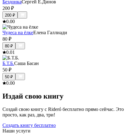
Бездонка
Сергей Е.Динов
200
₽
200
₽
0.0
0
Чудеса на ёлке
Елена Галлиади
80
₽
80
₽
0.0
1
Б.Т.Б.
Саша Басан
50
₽
50
₽
0.0
0
Издай свою книгу
Создай свою книгу с Rideró бесплатно прямо сейчас. Это
просто, как раз, два, три!
Создать книгу бесплатно
Наши услуги