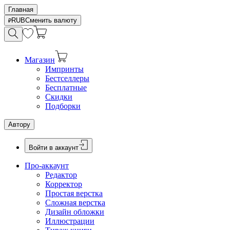
Главная
RUB
Сменить валюту
Магазин
Импринты
Бестселлеры
Бесплатные
Скидки
Подборки
Автору
Войти в аккаунт
Про-аккаунт
Редактор
Корректор
Простая верстка
Сложная верстка
Дизайн обложки
Иллюстрации