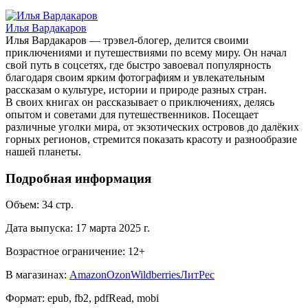
Илья Вардакаров
Илья Вардакаров — трэвел-блогер, делится своими
приключениями и путешествиями по всему миру. Он начал
свой путь в соцсетях, где быстро завоевал популярность
благодаря своим ярким фотографиям и увлекательным
рассказам о культуре, истории и природе разных стран.
В своих книгах он рассказывает о приключениях, делясь
опытом и советами для путешественников. Посещает
различные уголки мира, от экзотических островов до далёких
горных регионов, стремится показать красоту и разнообразие
нашей планеты.
Подробная информация
Объем:
34
стр.
Дата выпуска:
17 марта 2025 г.
Возрастное ограничение:
12
+
В магазинах:
Amazon
Ozon
Wildberries
ЛитРес
Формат:
epub, fb2, pdfRead, mobi