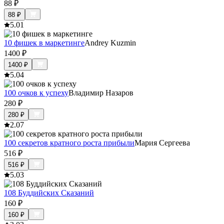
88
₽
88
₽
5.0
1
10 фишек в маркетинге
Andrey Kuzmin
1400
₽
1400
₽
5.0
4
100 очков к успеху
Владимир Назаров
280
₽
280
₽
2.0
7
100 секретов кратного роста прибыли
Мария Сергеева
516
₽
516
₽
5.0
3
108 Буддийских Сказаний
160
₽
160
₽