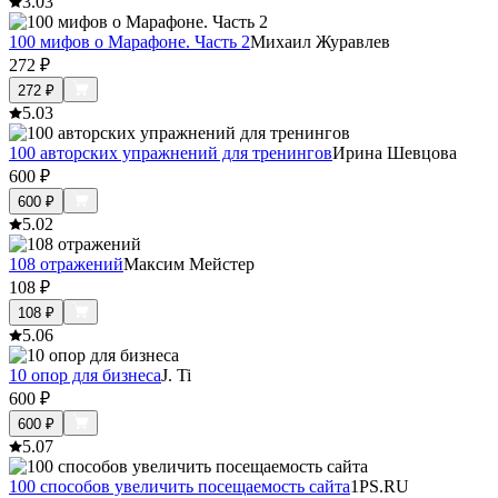
3.0
3
100 мифов о Марафоне. Часть 2
Михаил Журавлев
272
₽
272
₽
5.0
3
100 авторских упражнений для тренингов
Ирина Шевцова
600
₽
600
₽
5.0
2
108 отражений
Максим Мейстер
108
₽
108
₽
5.0
6
10 опор для бизнеса
J. Ti
600
₽
600
₽
5.0
7
100 способов увеличить посещаемость сайта
1PS.RU