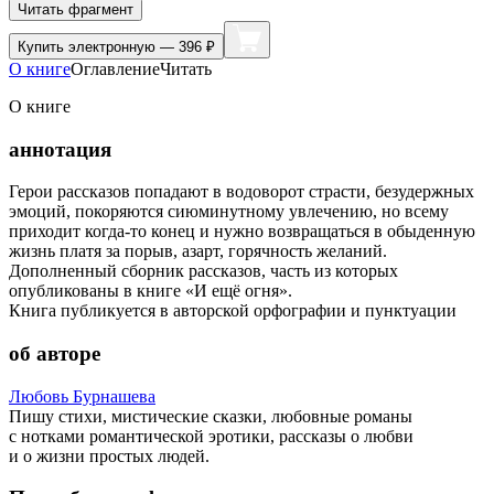
Читать фрагмент
Купить
электронную — 396 ₽
О книге
Оглавление
Читать
О книге
аннотация
Герои рассказов попадают в водоворот страсти, безудержных
эмоций, покоряются сиюминутному увлечению, но всему
приходит когда-то конец и нужно возвращаться в обыденную
жизнь платя за порыв, азарт, горячность желаний.
Дополненный сборник рассказов, часть из которых
опубликованы в книге «И ещё огня».
Книга публикуется в авторской орфографии и пунктуации
об авторе
Любовь Бурнашева
Пишу стихи, мистические сказки, любовные романы
с нотками романтической эротики, рассказы о любви
и о жизни простых людей.