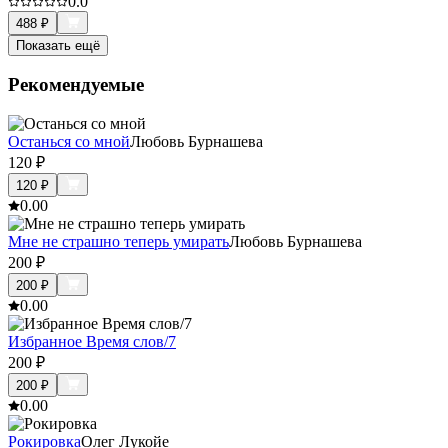
0.0
488
₽
Показать ещё
Рекомендуемые
Останься со мной
Любовь Бурнашева
120
₽
120
₽
0.0
0
Мне не страшно теперь умирать
Любовь Бурнашева
200
₽
200
₽
0.0
0
Избранное Время слов/7
200
₽
200
₽
0.0
0
Рокировка
Олег Лукойе