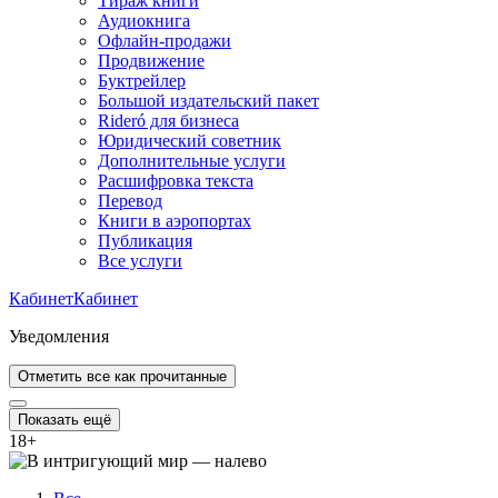
Тираж книги
Аудиокнига
Офлайн-продажи
Продвижение
Буктрейлер
Большой издательский пакет
Rideró для бизнеса
Юридический советник
Дополнительные услуги
Расшифровка текста
Перевод
Книги в аэропортах
Публикация
Все услуги
Кабинет
Кабинет
Уведомления
Отметить все как прочитанные
Показать ещё
18
+