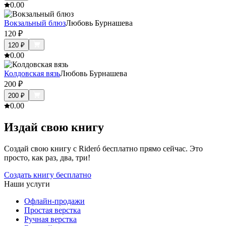
0.0
0
Вокзальный блюз
Любовь Бурнашева
120
₽
120
₽
0.0
0
Колдовская вязь
Любовь Бурнашева
200
₽
200
₽
0.0
0
Издай свою книгу
Создай свою книгу с Rideró бесплатно прямо сейчас. Это
просто, как раз, два, три!
Создать книгу бесплатно
Наши услуги
Офлайн-продажи
Простая верстка
Ручная верстка