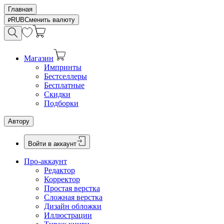
Главная
RUB
Сменить валюту
Магазин
Импринты
Бестселлеры
Бесплатные
Скидки
Подборки
Автору
Войти в аккаунт
Про-аккаунт
Редактор
Корректор
Простая верстка
Сложная верстка
Дизайн обложки
Иллюстрации