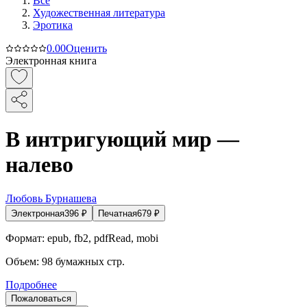
Все
Художественная литература
Эротика
0.0
0
Оценить
Электронная книга
В интригующий мир —
налево
Любовь Бурнашева
Электронная
396
₽
Печатная
679
₽
Формат:
epub, fb2, pdfRead, mobi
Объем:
98
бумажных стр.
Подробнее
Пожаловаться