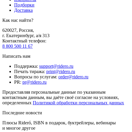
Подборки
Доставка
Как нас найти?
620027
,
Россия
,
г. Екатеринбург, а/я 313
Контактный телефон
:
8 800 500 11 67
Написать нам
Поддержка
:
support@ridero.ru
Печать тиража
:
print@ridero.ru
Вопросы по услугам
:
order@ridero.ru
PR
:
pr@ridero.ru
Предоставляя персональные данные по указанным
контактным данным, вы даёте своё согласие на условиях,
определенных
Политикой обработки персональных данных
Последние новости
Плюсы Rideró, ISBN в подарок, буктрейлеры, вебинары
и многое другое