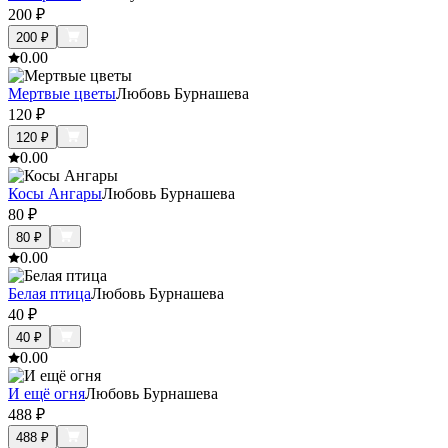
200
₽
200
₽
0.0
0
Мертвые цветы
Любовь Бурнашева
120
₽
120
₽
0.0
0
Косы Ангары
Любовь Бурнашева
80
₽
80
₽
0.0
0
Белая птица
Любовь Бурнашева
40
₽
40
₽
0.0
0
И ещё огня
Любовь Бурнашева
488
₽
488
₽