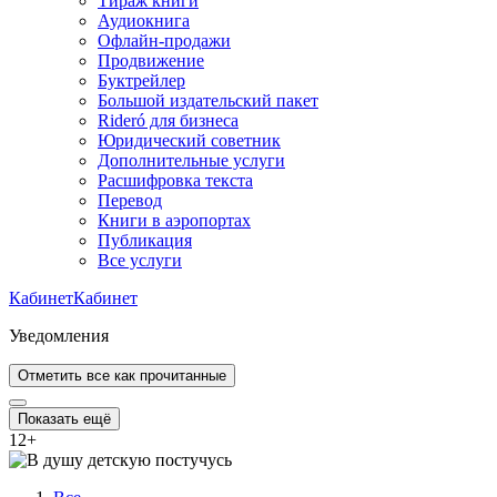
Тираж книги
Аудиокнига
Офлайн-продажи
Продвижение
Буктрейлер
Большой издательский пакет
Rideró для бизнеса
Юридический советник
Дополнительные услуги
Расшифровка текста
Перевод
Книги в аэропортах
Публикация
Все услуги
Кабинет
Кабинет
Уведомления
Отметить все как прочитанные
Показать ещё
12
+