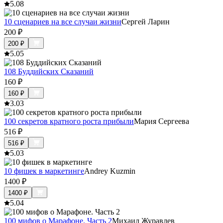
5.0
8
10 сценариев на все случаи жизни
Сергей Ларин
200
₽
200
₽
5.0
5
108 Буддийских Сказаний
160
₽
160
₽
3.0
3
100 секретов кратного роста прибыли
Мария Сергеева
516
₽
516
₽
5.0
3
10 фишек в маркетинге
Andrey Kuzmin
1400
₽
1400
₽
5.0
4
100 мифов о Марафоне. Часть 2
Михаил Журавлев