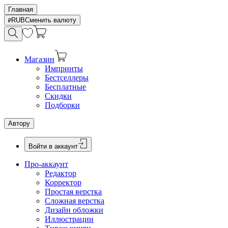
Главная
RUB
Сменить валюту
Магазин
Импринты
Бестселлеры
Бесплатные
Скидки
Подборки
Автору
Войти в аккаунт
Про-аккаунт
Редактор
Корректор
Простая верстка
Сложная верстка
Дизайн обложки
Иллюстрации