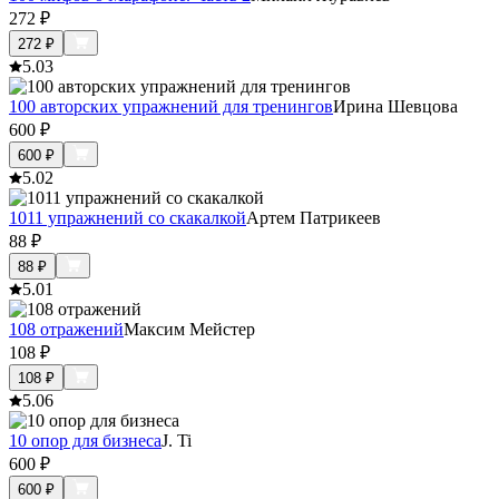
272
₽
272
₽
5.0
3
100 авторских упражнений для тренингов
Ирина Шевцова
600
₽
600
₽
5.0
2
1011 упражнений со скакалкой
Артем Патрикеев
88
₽
88
₽
5.0
1
108 отражений
Максим Мейстер
108
₽
108
₽
5.0
6
10 опор для бизнеса
J. Ti
600
₽
600
₽