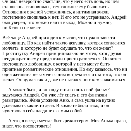
Он был невероятно счастлив, что у него есть дочь, но чем
старше она становилась, тем сложнее ему было жить.
Отношения с женой усложнились, а интимная жизнь
постепенно сводилась к нет. И его это не устраивало. Андрей
был уверен, что можно найти выход. Можно и нужно,
но Ксюша не хочет…
Всё чаще Андрей приходил к мысли, что нужно завести
любовницу. Но как найти такую девушку, которая согласится
молчать, и которую не будет смущать то, что он женат?
Проститутку Андрей принципиально не хотел, хотя друзья
неоднократно ему предлагали просто развлечься. Он хотел
постоянную любовницу, с которой у него могут быть
приятные романтические отношения. Но ему казалось, что ни
одна женщина не захочет с ним встречаться из-за того, что он
женат. Он думал так и даже не пытался ни с кем знакомиться.
— А может быть, и вправду стоит снять свой фильм? —
задумался Андрей. Он уже лёг спать и его фантазии
разыгрались. Жена уложила Аню, а сама ушла на кухню
доделывать какие-то дела. В комнате было тихо, и он
чувствовал себя наедине с самим собой.
— А что, я всегда мечтал быть режиссером. Моя Анька права,
знает, что посоветовать!