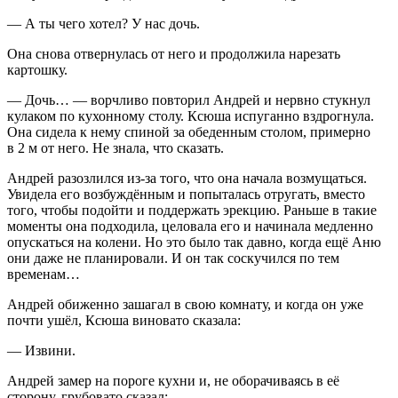
— А ты чего хотел? У нас дочь.
Она снова отвернулась от него и продолжила нарезать
картошку.
— Дочь… — ворчливо повторил Андрей и нервно стукнул
кулаком по кухонному столу. Ксюша испуганно вздрогнула.
Она сидела к нему спиной за обеденным столом, примерно
в 2 м от него. Не знала, что сказать.
Андрей разозлился из-за того, что она начала возмущаться.
Увидела его возбуждённым и попыталась отругать, вместо
того, чтобы подойти и поддержать эрекцию. Раньше в такие
моменты она подходила, целовала его и начинала медленно
опускаться на колени. Но это было так давно, когда ещё Аню
они даже не планировали. И он так соскучился по тем
временам…
Андрей обиженно зашагал в свою комнату, и когда он уже
почти ушёл, Ксюша виновато сказала:
— Извини.
Андрей замер на пороге кухни и, не оборачиваясь в её
сторону, грубовато сказал: