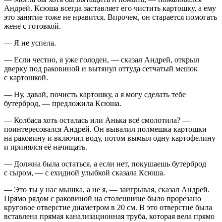
Андрей. Ксюша всегда заставляет его чистить картошку, а ему
это занятие тоже не нравится. Впрочем, он старается помогать
жене с готовкой.
— Я не успела.
— Если честно, я уже голоден, — сказал Андрей, открыл
дверку под раковиной и вытянул оттуда сетчатый мешок
с картошкой.
— Ну, давай, почисть картошку, а я могу сделать тебе
бутерброд, — предложила Ксюша.
— Колбаса хоть осталась или Анька всё смолотила? —
поинтересовался Андрей. Он вывалил полмешка картошки
на раковину и включил воду, потом вымыл одну картофелину
и принялся её начищать.
— Должна была остаться, а если нет, покушаешь бутерброд
с сыром, — с ехидной улыбкой сказала Ксюша.
— Это ты у нас мышка, а не я, — заигрывая, сказал Андрей.
Прямо рядом с раковиной на столешнице было прорезано
круговое отверстие диаметром в 20 см. В это отверстие была
вставлена прямая канализационная труба, которая вела прямо