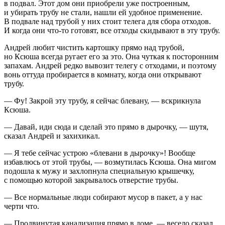
в подвал. Этот дом они приобрели уже построенным,
и убирать трубу не стали, нашли ей удобное применение.
В подвале над трубой у них стоит телега для сбора отходов.
И когда они что-то готовят, все отходы скидывают в эту трубу.
Андрей любит чистить картошку прямо над трубой,
но Ксюша всегда ругает его за это. Она чуткая к посторонним
запахам. Андрей редко вывозит телегу с отходами, и поэтому
вонь оттуда пробирается в комнату, когда они открывают
трубу.
— Фу! Закрой эту трубу, я сейчас блевану, — вскрикнула
Ксюша.
— Давай, иди сюда и сделай это прямо в дырочку, — шутя,
сказал Андрей и захихикал.
— Я тебе сейчас устрою «блевани в дырочку»! Вообще
избавлюсь от этой трубы, — возмутилась Ксюша. Она мигом
подошла к мужу и захлопнула специальную крышечку,
с помощью которой закрывалось отверстие трубы.
— Все нормальные люди собирают мусор в пакет, а у нас
черти что.
— Продвинутая канализация прямо в доме, — весело сказал