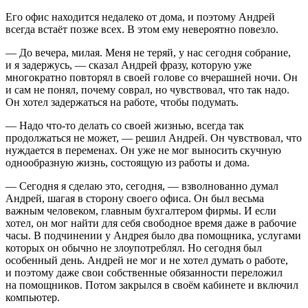
Его офис находится недалеко от дома, и поэтому Андрей
всегда встаёт позже всех. В этом ему невероятно повезло.
— До вечера, милая. Меня не теряй, у нас сегодня собрание,
и я задержусь, — сказал Андрей фразу, которую уже
многократно повторял в своей голове со вчерашней ночи. Он
и сам не понял, почему соврал, но чувствовал, что так надо.
Он хотел задержаться на работе, чтобы подумать.
— Надо что-то делать со своей жизнью, всегда так
продолжаться не может, — решил Андрей. Он чувствовал, что
нуждается в переменах. Он уже не мог выносить скучную
однообразную жизнь, состоящую из работы и дома.
— Сегодня я сделаю это, сегодня, — взволнованно думал
Андрей, шагая в сторону своего офиса. Он был весьма
важным человеком, главным бухгалтером фирмы. И если
хотел, он мог найти для себя свободное время даже в рабочие
часы. В подчинении у Андрея было два помощника, услугами
которых он обычно не злоупотреблял. Но сегодня был
особенный день. Андрей не мог и не хотел думать о работе,
и поэтому даже свои собственные обязанности переложил
на помощников. Потом закрылся в своём кабинете и включил
компьютер.