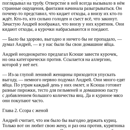
поглядывал на трубу. Отверстие в ней всегда вызывало в нём
странные ощущения, фантазия начинала разыгрываться. Он
почему-то представил, что кидает отходы, а внизу их кто-то
ждёт. Кто-то, кто сильно голоден и съест всё, что закинут.
Зачастую Андрей воображал, что внизу у них курятник. Они
кидают отходы, а курочки набрасываются и поедают.
— Было бы здорово, выгодно и ничего бы не пропадало, —
думал Андрей, — и у нас были бы свои домашние яйца.
Андрей неоднократно предлагал Ксюше завести курочек,
но она категорически против. Ссылается на аллергию,
которой у неё нет.
— Из-за глупой ленивой женщины приходится упускать
выгоду, — немного нервно подумал Андрей. Они много едят
яйца. По утрам каждый день у них омлет, и Ксюша готовит
разные пирожки, тесто для пельменей и домашнюю пасту
с добавлением большого количества яиц. Да и куриное мясо
они покупают часто.
Глава 2. Ссора с женой
Андрей считает, что им было бы выгодно держать куриц.
Только вот он любит свою жену, и раз она против, курятника