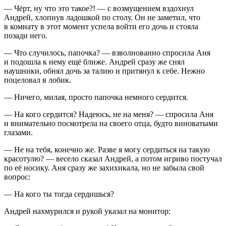
— Чёрт, ну что это такое?! — с возмущением вздохнул
Андрей, хлопнув ладошкой по столу. Он не заметил, что
в комнату в этот момент успела войти его дочь и стояла
позади него.
— Что случилось, папочка? — взволнованно спросила Аня
и подошла к нему ещё ближе. Андрей сразу же снял
наушники, обнял дочь за талию и притянул к себе. Нежно
поцеловал в лобик.
— Ничего, милая, просто папочка немного сердится.
— На кого сердится? Надеюсь, не на меня? — спросила Аня
и внимательно посмотрела на своего отца, будто виноватыми
глазами.
— Не на тебя, конечно же. Разве я могу сердиться на такую
красотулю? — весело сказал Андрей, а потом игриво постучал
по её носику. Аня сразу же захихикала, но не забыла свой
вопрос:
— На кого ты тогда сердишься?
Андрей нахмурился и рукой указал на монитор: