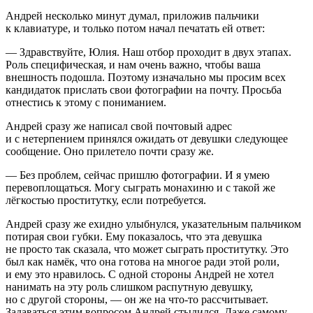
Андрей несколько минут думал, приложив пальчики
к клавиатуре, и только потом начал печатать ей ответ:
— Здравствуйте, Юлия. Наш отбор проходит в двух этапах.
Роль специфическая, и нам очень важно, чтобы ваша
внешность подошла. Поэтому изначально мы просим всех
кандидаток прислать свои фотографии на почту. Просьба
отнестись к этому с пониманием.
Андрей сразу же написал свой почтовый адрес
и с нетерпением принялся ожидать от девушки следующее
сообщение. Оно прилетело почти сразу же.
— Без проблем, сейчас пришлю фотографии. И я умею
перевоплощаться. Могу сыграть монахиню и с такой же
лёгкостью проститутку, если потребуется.
Андрей сразу же ехидно улыбнулся, указательным пальчиком
потирая свои губки. Ему показалось, что эта девушка
не просто так сказала, что может сыграть проститутку. Это
был как намёк, что она готова на многое ради этой роли,
и ему это нравилось. С одной стороны Андрей не хотел
нанимать на эту роль слишком распутную девушку,
но с другой стороны, — он же на что-то рассчитывает.
Задаваться этим вопросом Андрей стыдился. Даже самому