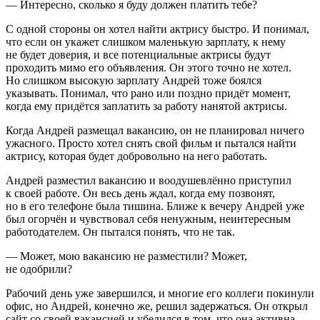
— Интересно, сколько я буду должен платить тебе?
С одной стороны он хотел найти актрису быстро. И понимал,
что если он укажет слишком маленькую зарплату, к нему
не будет доверия, и все потенциальные актрисы будут
проходить мимо его объявления. Он этого точно не хотел.
Но слишком высокую зарплату Андрей тоже боялся
указывать. Понимал, что рано или поздно придёт момент,
когда ему придётся заплатить за работу нанятой актрисы.
Когда Андрей размещал вакансию, он не планировал ничего
ужасного. Просто хотел снять свой фильм и пытался найти
актрису, которая будет добровольно на него работать.
Андрей разместил вакансию и воодушевлённо приступил
к своей работе. Он весь день ждал, когда ему позвонят,
но в его телефоне была тишина. Ближе к вечеру Андрей уже
был огорчён и чувствовал себя ненужным, неинтересным
работодателем. Он пытался понять, что не так.
— Может, мою вакансию не разместили? Может,
не одобрили?
Рабочий день уже завершился, и многие его коллеги покинули
офис, но Андрей, конечно же, решил задержаться. Он открыл
сайт со своей вакансией и убедился в том, что она активна