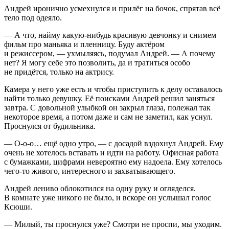
Андрей иронично усмехнулся и прилёг на бочок, спрятав всё
тело под одеяло.
— А что, найму какую-нибудь красивую девчонку и снимем
фильм про маньяка и пленницу. Буду актёром
и режиссером, — ухмыляясь, подумал Андрей. — А почему
нет? Я могу себе это позволить, да и тратиться особо
не придётся, только на актрису.
Камера у него уже есть и чтобы приступить к делу оставалось
найти только девушку. Её поисками Андрей решил заняться
завтра. С довольной улыбкой он закрыл глаза, полежал так
некоторое время, а потом даже и сам не заметил, как уснул.
Проснулся от будильника.
— О-о-о… ещё одно утро, — с досадой вздохнул Андрей. Ему
очень не хотелось вставать и идти на работу. Офисная работа
с бумажками, цифрами невероятно ему надоела. Ему хотелось
чего-то живого, интересного и захватывающего.
Андрей лениво облокотился на одну руку и огляделся.
В комнате уже никого не было, и вскоре он услышал голос
Ксюши.
— Милый, ты проснулся уже? Смотри не проспи, мы уходим.