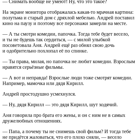
— Снимать вообще не умеют! Ну, что это такое?
На экране монитора отображалась какая-то мрачная картина:
полутьма и старый дом с дряхлой мебелью. Андрей поставил
кино на паузу и поэтому все персонажи замерли на месте.
— А ты смотри комедии, папочка. Тогда тебе будет весело,
и ты не будешь так сердиться, — с милой улыбкой
посоветовала Аня. Андрей ещё раз обнял свою дочь
и одобрительно похлопал её по спинке.
— Ты права, милая, но папочка не любит комедии. Взрослым
нравятся серьёзные фильмы.
— А вот и неправда! Взрослые люди тоже смотрят комедии.
Например, мамочка или дядя Кирилл.
Андрей простодушно усмехнулся.
— Ну, дядя Кирилл — это дядя Кирилл, шут ходячий.
Аня говорила про брата его жены, и он с ним не в самых
дружелюбных отношениях.
— Папа, а почему ты не снимешь свой фильм? И тогда тебе
не придётся жаловаться, что его плохо сняли, — весело