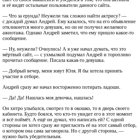
и её видят остальные пользователи данного сайта.
— Что за ерунда? Неужели так сложно найти актрису? —
с досадой думал Андрей. Ему казалось, что на его объявление
откликнется много девушек, но он не получил желаемого
ажиотажа. Однако Андрей заметил, что ему пришло какое-то
сообщение.
— Ну, неужели? Очнулись! А я уже начал думать, что это
мёртвый сайт, — с ухмылкой подумал Андрей и торопливо
прочитал сообщение. Писала какая-то девушка.
— Добрый вечер, меня зовут Юля. Я бы хотела принять
участие в отборе.
Андрей сразу же начал восторженно потирать ладоши.
— Да! Да! Нашлась моя девочка, нашлась!
Он хитро улыбался, смотрел то в окошко, то в дверь своего
кабинета. Будто боялся, что кто-то увидит его в этот момент
и всё поймёт. А ещё он думал, что написать ей? С одной
стороны он хотел сразу же пригласить её на этот самый отбор,
о котором она сама заговорила. Но с другой стороны, —
нужно быть убедительным.