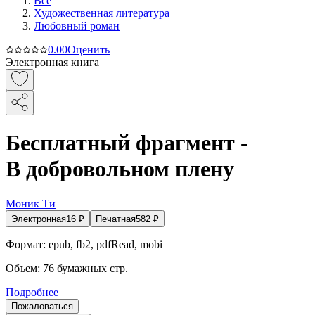
Все
Художественная литература
Любовный роман
0.0
0
Оценить
Электронная книга
Бесплатный фрагмент -
В добровольном плену
Моник Ти
Электронная
16
₽
Печатная
582
₽
Формат:
epub, fb2, pdfRead, mobi
Объем:
76
бумажных стр.
Подробнее
Пожаловаться