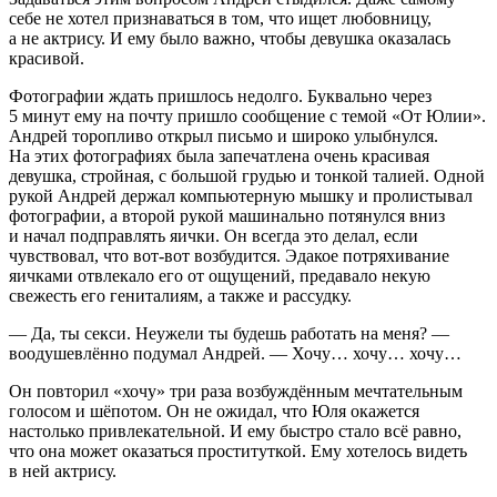
себе не хотел признаваться в том, что ищет любовницу,
а не актрису. И ему было важно, чтобы девушка оказалась
красивой.
Фотографии ждать пришлось недолго. Буквально через
5 минут ему на почту пришло сообщение с темой «От Юлии».
Андрей торопливо открыл письмо и широко улыбнулся.
На этих фотографиях была запечатлена очень красивая
девушка, стройная, с большой грудью и тонкой талией. Одной
рукой Андрей держал компьютерную мышку и пролистывал
фотографии, а второй рукой машинально потянулся вниз
и начал подправлять яички. Он всегда это делал, если
чувствовал, что вот-вот возбудится. Эдакое потряхивание
яичками отвлекало его от ощущений, предавало некую
свежесть его гениталиям, а также и рассудку.
— Да, ты секси. Неужели ты будешь работать на меня? —
воодушевлённо подумал Андрей. — Хочу… хочу… хочу…
Он повторил «хочу» три раза возбуждённым мечтательным
голосом и шёпотом. Он не ожидал, что Юля окажется
настолько привлекательной. И ему быстро стало всё равно,
что она может оказаться проституткой. Ему хотелось видеть
в ней актрису.