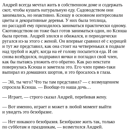
Андрей всегда мечтал жить в собственном доме и содержать
скот, чтобы кушать натуральную еду. Садоводством они
занимались, но неактивно. Ксюшу в основном интересовали
цветы и декоративные деревья. У них была теплица,
но рассадой ему приходилось заниматься практически одному.
Скотоводством он тоже был готов заниматься один, но Ксюша
была против. Андрей злился и обижался, и периодически
ругался из-за этого с женой. Он впервые сравнил её с курицей
и тут же представил, как она стоит на четвереньках в подвале
над трубой и ждёт, когда на её голову посыпется еда. И он
снова возбудился, подправил яички и погладил свой член,
как бы пытаясь уложить его обратно. Как раз некстати
повернулась Ксюша и заметила это. Его член прямо-таки
выпирал из домашних шортов, и это бросалось в глаза.
— Эй, ты чего? Что ты там представил? — с возмущением
спросила Ксюша. — Вообще-то наша дочь…
— Играет, — строго сказал Андрей, перебивая жену.
— Вот именно, играет и может в любой момент выйти
и увидеть это безобразие.
— Нет никакого безобразия. Безобразие жить так, только
по субботам и праздникам, — возмутился Андрей.