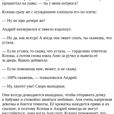
прошептал на ушко: — ты у меня хитрюга?
Ксюша сразу же с осуждением хлопнула его по плечу:
— Ну не при дочери же!
Андрей нахмурился и тяжело вздохнул.
— Ну да, как всегда! А когда она ляжет спать, ты скажешь, что
устала.
— Если устану, то скажу, что устала, — горделиво ответила
Ксюша, а потом снова взяла Аню за ручку и вывела её
за дверь. Важно добавила:
— Если поможешь мне, может, и не скажу.
— 100% скажешь, — пожаловался Андрей.
— Ну, хватит уже! Скоро выходные.
Они всегда дожидаются выходных, чтобы отправить дочку
к бабушке и спокойно заняться любовью. Аня очень капризная
девочка и боится темноты. Её кроватка находится прямо в их
спальне, и поэтому Ксюша и Андрей никогда не могут
расслабиться, даже когда Аня спит. Ксюша переживает, что