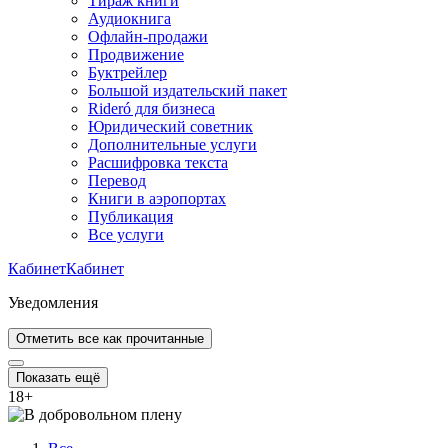
Тираж книги
Аудиокнига
Офлайн-продажи
Продвижение
Буктрейлер
Большой издательский пакет
Rideró для бизнеса
Юридический советник
Дополнительные услуги
Расшифровка текста
Перевод
Книги в аэропортах
Публикация
Все услуги
Кабинет
Кабинет
Уведомления
Отметить все как прочитанные
Показать ещё
18
+