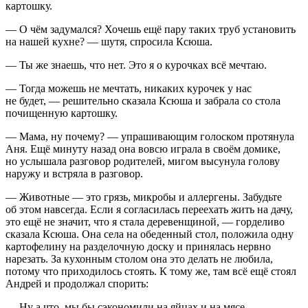
картошку.
— О чём задумался? Хочешь ещё пару таких труб установить
на нашей кухне? — шутя, спросила Ксюша.
— Ты же знаешь, что нет. Это я о курочках всё мечтаю.
— Тогда можешь не мечтать, никаких курочек у нас
не будет, — решительно сказала Ксюша и забрала со стола
почищенную картошку.
— Мама, ну почему? — упрашивающим голоском протянула
Аня. Ещё минуту назад она вовсю играла в своём домике,
но услышала разговор родителей, мигом высунула голову
наружу и встряла в разговор.
— Животные — это грязь, микробы и аллергены. Забудьте
об этом навсегда. Если я согласилась переехать жить на дачу,
это ещё не значит, что я стала деревенщиной, — горделиво
сказала Ксюша. Она села на обеденный стол, положила одну
картофелину на разделочную доску и принялась нервно
нарезать. За кухонным столом она это делать не любила,
потому что приходилось стоять. К тому же, там всё ещё стоял
Андрей и продолжал спорить:
— Ну а что, мы бы сэкономили на яйцах и на мясе.