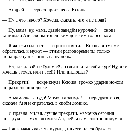
— Андрей, — строго произнесла Ксюша.
— Ну а что такого? Хочешь сказать, что я не прав?
— Ну, мама, ну, мама, давай заведём курочек? — снова
запищала Аня своим тоненьким детским голосочком.
— Я же сказала, нет, — строго ответила Ксюша и тут же
обратилась к мужу: — этими разговорами ты только
понапрасну дразнишь нашу дочь.
— Ну, так давай не будем её дразнить и заведём кур? Ну, или
хочешь уточек или гусей? Или индюшат?
— Прекрати! — вскрикнула Ксюша, громко ударив ножом
по разделочной доске.
— А мамочка зануда! Мамочка зануда! — передразнивая,
сказала Аня и спряталась в своём домике.
— И правда, милая, лучше прекрати, мамочка сегодня
не в духе, — ухмыльнулся Андрей, а сам злостно подумал:
— Наша мамочка сама курица, ничего не соображает.