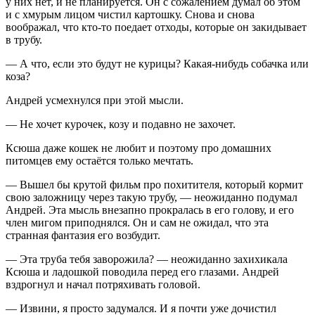
у них нет, и не планируется. Он с сожалением думал об этом
и с хмурым лицом чистил картошку. Снова и снова
воображал, что кто-то поедает отходы, которые он закидывает
в трубу.
— А что, если это будут не курицы? Какая-нибудь собачка или
коза?
Андрей усмехнулся при этой мысли.
— Не хочет курочек, козу и подавно не захочет.
Ксюша даже кошек не любит и поэтому про домашних
питомцев ему остаётся только мечтать.
— Вышел бы крутой фильм про похитителя, который кормит
свою заложницу через такую трубу, — неожиданно подумал
Андрей. Эта мысль внезапно прокралась в его голову, и его
член мигом приподнялся. Он и сам не ожидал, что эта
странная фантазия его возбудит.
— Эта труба тебя заворожила? — неожиданно захихикала
Ксюша и ладошкой поводила перед его глазами. Андрей
вздрогнул и начал потряхивать головой.
— Извини, я просто задумался. И я почти уже дочистил