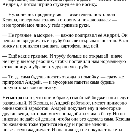
Андрей, а потом игриво стукнул её по носику.
— Ну, конечно, продвинутая! — язвительно повторила
Ксюша, повернула голову в сторону и пожаловалась: —
и не трогай моё лицо, у тебя грязные руки.
— Не грязные, а мокрые, — важно подправил её Андрей. Он
решил не вредничать и трубу больше открывать не стал. Взял
миску и принялся начищать картофель над ней.
— Ещё какие грязные. И трубу больше не открывай, иначе
не шучу, вызову рабочих, чтобы поставили нам нормальную
столешницу и убрали эту дурацкую трубу.
— Тогда сама будешь носить отходы в помойку, — сразу же
пригрозил Андрей, — и мусорные пакеты сама будешь
покупать за свою денежку.
Несмотря на то, что они в браке, семейный бюджет они ведут
раздельный. И Ксюша, и Андрей работают, имеют примерно
одинаковый заработок. Андрей покупает еду и некоторые
другие вещи, которые могут понадобиться им в быту. Но он
никогда не даёт ей деньги, чтобы она это сделала сама. Ксюша
по желанию тоже тратится на еду и прочие мелочи,
но зачастую жадничает. И она никогда не покупает пакеты