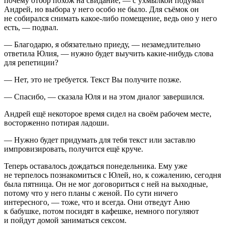
почему отбор похож на свидание, — с ухмылкой подумал
Андрей, но выбора у него особо не было. Для съёмок он
не собирался снимать какое-либо помещение, ведь оно у него
есть, — подвал.
— Благодарю, я обязательно приеду, — незамедлительно
ответила Юлия, — нужно будет выучить какие-нибудь слова
для репетиции?
— Нет, это не требуется. Текст Вы получите позже.
— Спасибо, — сказала Юля и на этом диалог завершился.
Андрей ещё некоторое время сидел на своём рабочем месте,
восторженно потирая ладоши.
— Нужно будет придумать для тебя текст или заставлю
импровизировать, получится ещё круче.
Теперь оставалось дождаться понедельника. Ему уже
не терпелось познакомиться с Юлей, но, к сожалению, сегодня
была пятница. Он не мог договориться с ней на выходные,
потому что у него планы с женой. По сути ничего
интересного, — тоже, что и всегда. Они отведут Аню
к бабушке, потом посидят в кафешке, немного погуляют
и пойдут домой заниматься сексом.