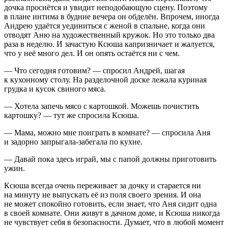
дочка проснётся и увидит неподобающую сцену. Поэтому
в плане интима в будние вечера он обделён. Впрочем, иногда
Андрею удаётся уединиться с женой в спальне, когда они
отводят Аню на художественный кружок. Но это только два
раза в неделю. И зачастую Ксюша капризничает и жалуется,
что у неё много дел. И он опять остаётся ни с чем.
— Что сегодня готовим? — спросил Андрей, шагая
к кухонному столу. На разделочной доске лежала куриная
грудка и кусок свиного мяса.
— Хотела запечь мясо с картошкой. Можешь почистить
картошку? — тут же спросила Ксюша.
— Мама, можно мне поиграть в комнате? — спросила Аня
и задорно запрыгала-забегала по кухне.
— Давай пока здесь играй, мы с папой должны приготовить
ужин.
Ксюша всегда очень переживает за дочку и старается ни
на минуту не выпускать её из поля своего зрения. И она
не может спокойно готовить, если знает, что Аня сидит одна
в своей комнате. Они живут в дачном доме, и Ксюша никогда
не чувствует себя в безопасности. Думает, что в любой момент