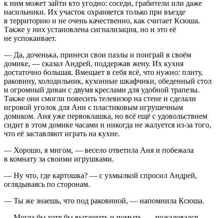
к ним может зайти кто угодно: соседи, грабители или даже
насильники. Их участок охраняется только при въезде
в территорию и не очень качественно, как считает Ксюша.
Также у них установлена сигнализация, но и это её
не успокаивает.
— Да, доченька, принеси свои пазлы и поиграй в своём
домике, — сказал Андрей, поддержав жену. Их кухня
достаточно большая. Вмещает в себя всё, что нужно: плиту,
раковину, холодильник, кухонные шкафчики, обеденный стол
и огромный диван с двумя креслами для удобной трапезы.
Также они смогли повесить телевизор на стене и сделали
игровой уголок для Ани с пластиковым игрушечным
домиком. Аня уже первоклашка, но всё ещё с удовольствием
сидит в этом домике часами и никогда не жалуется из-за того,
что её заставляют играть на кухне.
— Хорошо, я мигом, — весело ответила Аня и побежала
в комнату за своими игрушками.
— Ну что, где картошка? — с ухмылкой спросил Андрей,
оглядываясь по сторонам.
— Ты же знаешь, что под раковиной, — напомнила Ксюша.
— Могла бы хотя бы вытащить и помыть, — пожаловался