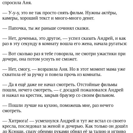
спросила Аня.
— У-у-у, это не так просто снять фильм. Нужны актёры,
камеры, хороший текст и много-много денег.
— Папочка, ты же раньше сочинял сказки.
— Нет, доченька, это другое, — успел сказать Андрей, и как
раз в эту секунду в комнату вошла его жена, начала ругаться:
— Вот сколько раз я тебе говорила, не смотри ужастики при
дочери, она потом уснуть не сможет.
— Нет, смогу, — возразила Аня. Но в этот момент мама уже
схватила её за ручку и повела прочь из комнаты.
— Да я ещё даже не начал смотреть. Отстойные фильмы
пошли, нечего смотреть, — с досадой пожаловался Андрей
и нажал на крестик, закрыв браузер со своим фильмом.
— Пошли лучше на кухню, поможешь мне, раз нечего
смотреть.
— Хитрюга! — усмехнулся Андрей и тут же встал со своего
кресла, последовал за женой и дочерью. Как только он дошёл
до Ксюши, сразу обеими руками обнял её за талию и игриво