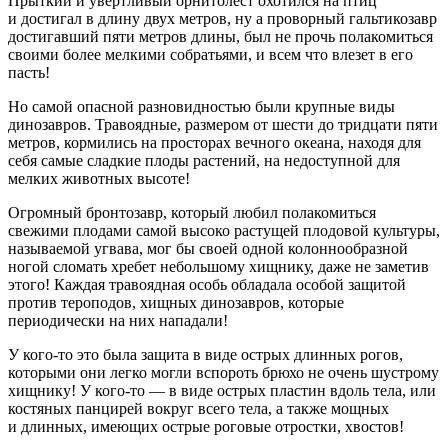
Прыткий и увёртливый орнитолест охотился на птиц
и достигал в длину двух метров, ну а проворный гальтикозавр
достигавший пяти метров длины, был не прочь полакомиться
своими более мелкими собратьями, и всем что влезет в его
пасть!
Но самой опасной разновидностью были крупные виды
динозавров. Травоядные, размером от шести до тридцати пяти
метров, кормились на просторах вечного океана, находя для
себя самые сладкие плоды растений, на недоступной для
мелких животных высоте!
Огромный бронтозавр, который любил полакомиться
свежими плодами самой высоко растущей плодовой культуры,
называемой угвава, мог бы своей одной колоннообразной
ногой сломать хребет небольшому хищнику, даже не заметив
этого! Каждая травоядная особь обладала особой защитой
против тероподов, хищных динозавров, которые
периодически на них нападали!
У кого-то это была защита в виде острых длинных рогов,
которыми они легко могли вспороть брюхо не очень шустрому
хищнику! У кого-то — в виде острых пластин вдоль тела, или
костяных панцирей вокруг всего тела, а также мощных
и длинных, имеющих острые роговые отростки, хвостов!