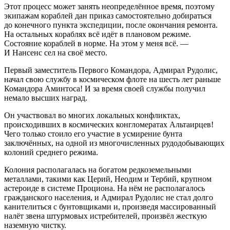
Этот процесс может занять неопределённое время, поэтому
экипажам кораблей дан приказ самостоятельно добираться
до конечного пункта экспедиции, после окончания ремонта.
На остальных кораблях всё идёт в плановом режиме.
Состояние кораблей в норме. На этом у меня всё. —
И Нансенс сел на своё место.
Первый заместитель Первого Командора, Адмирал Рудолис,
начал свою службу в космическом флоте на шесть лет раньше
Командора Аминтоса! И за время своей службы получил
немало высших наград.
Он участвовал во многих локальных конфликтах,
происходивших в космических конгломератах Альтаирцев!
Чего только стоило его участие в усмирение бунта
заключённых, на одной из многочисленных рудодобывающих
колоний среднего режима.
Колония располагалась на богатом редкоземельными
металлами, такими как Церий, Неодим и Тербий, крупном
астероиде в системе Проциона. На нём не располагалось
гражданского населения, и Адмирал Рудолис не стал долго
канителиться с бунтовщиками и, произведя массированный
налёт звена штурмовых истребителей, произвёл жесткую
наземную чистку.