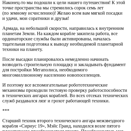
Наконец-то мы подошли к цели нашего путешествия! К этой
точке пространства мы стремились сорок семь лет
(по земному исчислению)! Желаю всем вам мягкой посадки
и удачи, мои соратники и друзья!
Армада, на небольшой скорости, направилась к внутренним
планетам Земли. На каждом корабле закипела работа, все
ординаторские службы были активированы, началась
тщательная подготовка к выводу необходимой планетарной
техники на планету.
После высадки планировалось немедленно начинать
возводить строительную площадку и закладывать фундамент
для постройки Мегаполиса, необходимого
многомиллионному населению новопоселенцев.
И поэтому все вспомогательные робототехнические
механизмы проходили тестовую проверку работоспособности
в технических ангарах кораблей. Во всех отсеках технических
служб раздавался лязг и грохот работающей техники.
***
Старший техник второго технического ангара межзвездного
корабля «Сириус 19», Мэйс Гранд, находился возле пятого