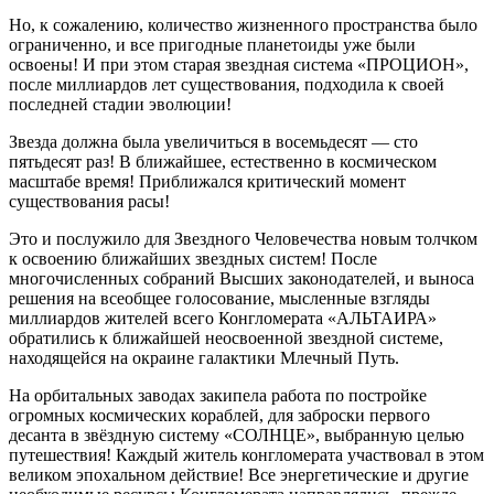
Но, к сожалению, количество жизненного пространства было
ограниченно, и все пригодные планетоиды уже были
освоены! И при этом старая звездная система «ПРОЦИОН»,
после миллиардов лет существования, подходила к своей
последней стадии эволюции!
Звезда должна была увеличиться в восемьдесят — сто
пятьдесят раз! В ближайшее, естественно в космическом
масштабе время! Приближался критический момент
существования расы!
Это и послужило для Звездного Человечества новым толчком
к освоению ближайших звездных систем! После
многочисленных собраний Высших законодателей, и выноса
решения на всеобщее голосование, мысленные взгляды
миллиардов жителей всего Конгломерата «АЛЬТАИРА»
обратились к ближайшей неосвоенной звездной системе,
находящейся на окраине галактики Млечный Путь.
На орбитальных заводах закипела работа по постройке
огромных космических кораблей, для заброски первого
десанта в звёздную систему «СОЛНЦЕ», выбранную целью
путешествия! Каждый житель конгломерата участвовал в этом
великом эпохальном действие! Все энергетические и другие