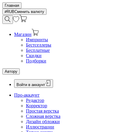
Главная
RUB
Сменить валюту
Магазин
Импринты
Бестселлеры
Бесплатные
Скидки
Подборки
Автору
Войти в аккаунт
Про-аккаунт
Редактор
Корректор
Простая верстка
Сложная верстка
Дизайн обложки
Иллюстрации