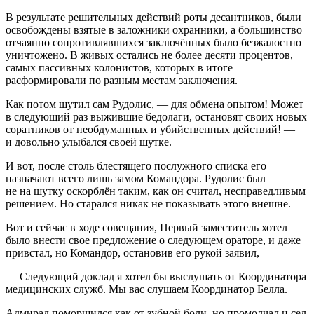
В результате решительных действий роты десантников, были
освобождены взятые в заложники охранники, а большинство
отчаянно сопротивлявшихся заключённых было безжалостно
уничтожено. В живых остались не более десяти процентов,
самых пассивных колонистов, которых в итоге
расформировали по разным местам заключения.
Как потом шутил сам Рудолис, — для обмена опытом! Может
в следующий раз выжившие бедолаги, остановят своих новых
соратников от необдуманных и убийственных действий! —
и довольно улыбался своей шутке.
И вот, после столь блестящего послужного списка его
назначают всего лишь замом Командора. Рудолис был
не на шутку оскорблён таким, как он считал, несправедливым
решением. Но старался никак не показывать этого внешне.
Вот и сейчас в ходе совещания, Первый заместитель хотел
было внести свое предложение о следующем ораторе, и даже
привстал, но Командор, остановив его рукой заявил,
— Следующий доклад я хотел бы выслушать от Координатора
медицинских служб. Мы вас слушаем Координатор Белла.
Адмирал поморщился как от зубной боли, но промолчал и сел