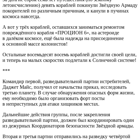
летоисчислению) девять кораблей покинули Звёздную Армаду
покорителей по различным причинам, и канули в пучинах
космоса навсегда.
А вот у трёх кораблей, оставшихся заниматься ремонтом
повреждённого корабля «ПРОЦИОН 6», на астероиде
в далёком космосе, ещё была надежда на присоединение
к основной массе колонистов!
Остальные восемьдесят восемь кораблей достигли своей цели,
и теперь на малых скоростях подлетали к Солнечной системе!
***
Командир первой, разведывательной партии истребителей,
Даджет Майс, получил от начальства приказ, исследовать
третью планету. В случае обнаружения опасных форм жизни,
ему необходимо было организовать форт посты
в неприступных для атаки хищников местах.
Дальнейшие действия группы, после закрепления
разведывательной партии, должен был координировать один
из дежурных Координаторов безопасности Звёздной армады.
Вторая и третья партии отправились на разведку четвёртой