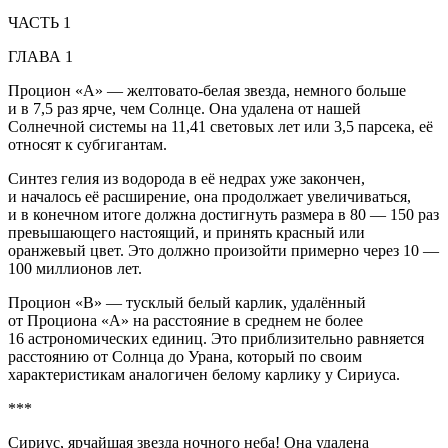
ЧАСТЬ 1
ГЛАВА 1
Процион «А» — желтовато-белая звезда, немного больше
и в 7,5 раз ярче, чем Солнце. Она удалена от нашей
Солнечной системы на 11,41 световых лет или 3,5 парсека, её
относят к субгигантам.
Синтез гелия из водорода в её недрах уже закончен,
и началось её расширение, она продолжает увеличиваться,
и в конечном итоге должна достигнуть размера в 80 — 150 раз
превышающего настоящий, и принять красный или
оранжевый цвет. Это должно произойти примерно через 10 —
100 миллионов лет.
Процион «В» — тусклый белый карлик, удалённый
от Проциона «А» на расстояние в среднем не более
16 астрономических единиц. Это приблизительно равняется
расстоянию от Солнца до Урана, который по своим
характеристикам аналогичен белому карлику у Сириуса.
***
Сириус, ярчайшая звезда ночного неба! Она удалена