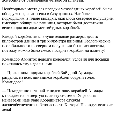
донесение от разведчиков четвёртой планеты.
Необходимые места для посадки межзвёздных кораблей были
обнаружены, и занесены в базу данных. Наиболее
подходящим, в плане высадки, оказалось северное полушарие,
имеющее обширные равнины, которые были достаточно
велики для посадки межзвёздных кораблей.
Каждый корабль имел внушительные размеры, десять
километров длины и три километра ширины! Геологические
нестабильности в северном полушарии были исключены,
поэтому можно было смело посадить корабли на планету!
Командор Аминтос недолго колебался, условия для посадки
показались ему идеальными!
— Приказ командирам кораблей Звёздной Армады —
раздался, из всех динамиков кораблей бодрый голос
Командора!
— Немедленно начинайте подготовку кораблей Армады
к посадке на четвертую планету системы! Управлять
маневрами назначаю Координатора службы
жизнеобеспечения и безопасности Бастора! Нас ждут великие
дела!