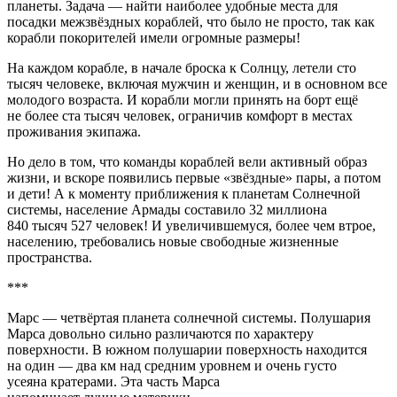
планеты. Задача — найти наиболее удобные места для
посадки межзвёздных кораблей, что было не просто, так как
корабли покорителей имели огромные размеры!
На каждом корабле, в начале броска к Солнцу, летели сто
тысяч человеке, включая мужчин и женщин, и в основном все
молодого возраста. И корабли могли принять на борт ещё
не более ста тысяч человек, ограничив комфорт в местах
проживания экипажа.
Но дело в том, что команды кораблей вели активный образ
жизни, и вскоре появились первые «звёздные» пары, а потом
и дети! А к моменту приближения к планетам Солнечной
системы, население Армады составило 32 миллиона
840 тысяч 527 человек! И увеличившемуся, более чем втрое,
населению, требовались новые свободные жизненные
пространства.
***
Марс — четвёртая планета солнечной системы. Полушария
Марса довольно сильно различаются по характеру
поверхности. В южном полушарии поверхность находится
на один — два км над средним уровнем и очень густо
усеяна кратерами. Эта часть Марса