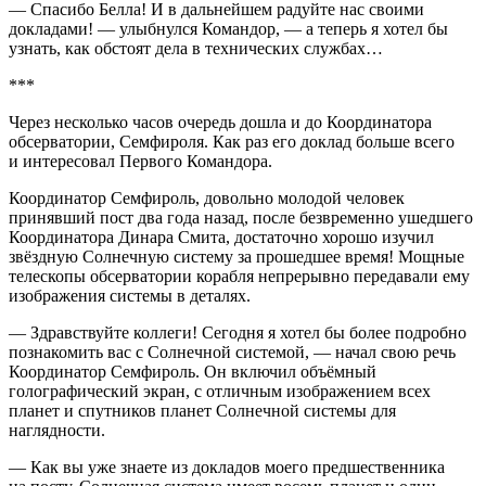
— Спасибо Белла! И в дальнейшем радуйте нас своими
докладами! — улыбнулся Командор, — а теперь я хотел бы
узнать, как обстоят дела в технических службах…
***
Через несколько часов очередь дошла и до Координатора
обсерватории, Семфироля. Как раз его доклад больше всего
и интересовал Первого Командора.
Координатор Семфироль, довольно молодой человек
принявший пост два года назад, после безвременно ушедшего
Координатора Динара Смита, достаточно хорошо изучил
звёздную Солнечную систему за прошедшее время! Мощные
телескопы обсерватории корабля непрерывно передавали ему
изображения системы в деталях.
— Здравствуйте коллеги! Сегодня я хотел бы более подробно
познакомить вас с Солнечной системой, — начал свою речь
Координатор Семфироль. Он включил объёмный
голографический экран, с отличным изображением всех
планет и спутников планет Солнечной системы для
наглядности.
— Как вы уже знаете из докладов моего предшественника