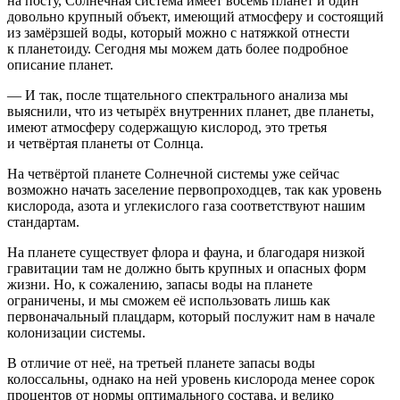
на посту, Солнечная система имеет восемь планет и один
довольно крупный объект, имеющий атмосферу и состоящий
из замёрзшей воды, который можно с натяжкой отнести
к планетоиду. Сегодня мы можем дать более подробное
описание планет.
— И так, после тщательного спектрального анализа мы
выяснили, что из четырёх внутренних планет, две планеты,
имеют атмосферу содержащую кислород, это третья
и четвёртая планеты от Солнца.
На четвёртой планете Солнечной системы уже сейчас
возможно начать заселение первопроходцев, так как уровень
кислорода, азота и углекислого газа соответствуют нашим
стандартам.
На планете существует флора и фауна, и благодаря низкой
гравитации там не должно быть крупных и опасных форм
жизни. Но, к сожалению, запасы воды на планете
ограничены, и мы сможем её использовать лишь как
первоначальный плацдарм, который послужит нам в начале
колонизации системы.
В отличие от неё, на третьей планете запасы воды
колоссальны, однако на ней уровень кислорода менее сорок
процентов от нормы оптимального состава, и велико