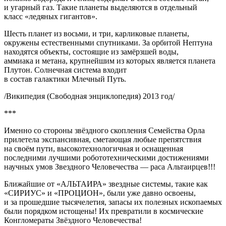
и угарный газ. Такие планеты выделяются в отдельный
класс «ледяных гигантов».
Шесть планет из восьми, и три, карликовые планеты,
окружены естественными спутниками. За орбитой Нептуна
находятся объекты, состоящие из замёрзшей воды,
аммиака и метана, крупнейшим из которых является планета
Плутон. Солнечная система входит
в состав галактики Млечный Путь.
/Википедия (Свободная энциклопедия) 2013 год/
***
Именно со стороны звёздного скопления Семейства Орла
прилетела экспансивная, сметающая любые препятствия
на своём пути, высокотехнологичная и оснащенная
последними лучшими робототехническими достижениями
научных умов Звездного Человечества — раса Альтаирцев!!!
Ближайшие от «АЛЬТАИРА» звездные системы, такие как
«СИРИУС» и «ПРОЦИОН», были уже давно освоены,
и за прошедшие тысячелетия, запасы их полезных ископаемых
были порядком истощены! Их превратили в космические
Конгломераты Звёздного Человечества!