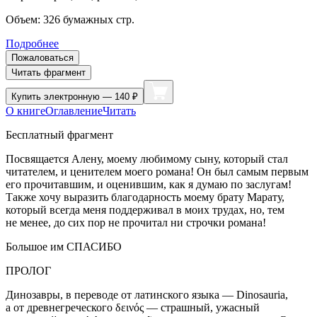
Объем:
326
бумажных стр.
Подробнее
Пожаловаться
Читать фрагмент
Купить
электронную — 140 ₽
О книге
Оглавление
Читать
Бесплатный фрагмент
Посвящается Алену, моему любимому сыну, который стал
читателем, и ценителем моего романа! Он был самым первым
его прочитавшим, и оценившим, как я думаю по заслугам!
Также хочу выразить благодарность моему брату Марату,
который всегда меня поддерживал в моих трудах, но, тем
не менее, до сих пор не прочитал ни строчки романа!
Большое им СПАСИБО
ПРОЛОГ
Динозавры, в переводе от латинского языка — Dinosauria,
а от древнегреческого δεινός — страшный, ужасный