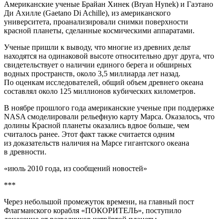
Америк
анские ученые Брайан Хинек (Bryan Hynek) и Гаэтано
Ди Ахилле (Gaetano Di Achille), из
америк
анского
университета, проанализировали снимки поверхности
красной планеты, сделанные космическими аппаратами.
Ученые пришли к выводу, что многие из древних дельт
находятся на одинаковой высоте относительно друг друга, что
свидетельствует о наличии единого берега и обширных
водных пространств, около 3,5 миллиарда лет назад.
По оценкам исследователей, общий объем древнего океана
составлял около 125 миллионов кубических километров.
В ноябре прошлого года
америк
анские ученые при поддержке
NASA смоделировали рельефную карту Марса. Оказалось, что
долины Красной планеты оказались вдвое больше, чем
считалось ранее. Этот факт также считается одним
из доказательств наличия на Марсе гигантского океана
в древности.
«июль 2010 года, из сообщений новостей»
***
Через небольшой промежуток времени, на главный пост
Флагманского корабля «ПОКОРИТЕЛЬ», поступило