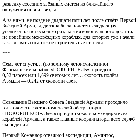
разведку соседних звёздных систем из ближайшего
окружения новой звёзды.
А за ними, не позднее двадцати пяти лет после отлёта Первой
Звёздной Армады, должна была полететь следующая,
увеличенная в несколько раз, партия колониального десанта,
на новейших межзвёздных кораблях, для которых уже начали
закладывать гигантские строительные стапели.
***
Семь лет спустя… (по земному летоисчислению)
Флагманский корабль «ПОКОРИТЕЛЬ», пройдено
0,52 парсек или 1,699 световых лет… скорость полёта
Армады — 0,242 от скорости света.
Совещание Высшего Совета Звёздной Армады проходило
в актовом зале астрономической обсерватории
«ПОКОРИТЕЛЯ». Здесь присутствовали командиры всех
кораблей Армады, а также главные координаторы всех служб
экспедиции!
Первый Командор отважной экспедиции, Аминтос,