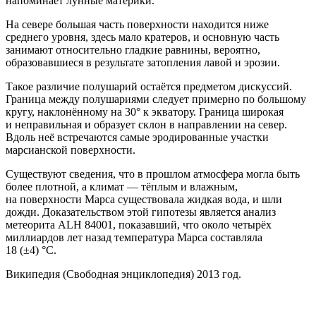
напоминает лунные материки.
На севере большая часть поверхности находится ниже
среднего уровня, здесь мало кратеров, и основную часть
занимают относительно гладкие равнины, вероятно,
образовавшиеся в результате затопления лавой и эрозии.
Такое различие полушарий остаётся предметом дискуссий.
Граница между полушариями следует примерно по большому
кругу, наклонённому на 30° к экватору. Граница широкая
и неправильная и образует склон в направлении на север.
Вдоль неё встречаются самые эродированные участки
марсианской поверхности.
Существуют сведения, что в прошлом атмосфера могла быть
более плотной, а климат — тёплым и влажным,
на поверхности Марса существовала жидкая вода, и шли
дожди.
Доказательством этой гипотезы является анализ
метеорита ALH 84001, показавший, что около четырёх
миллиардов лет назад температура Марса составляла
18 (±4) °C.
Википедия (Свободная энциклопедия) 2013 год.