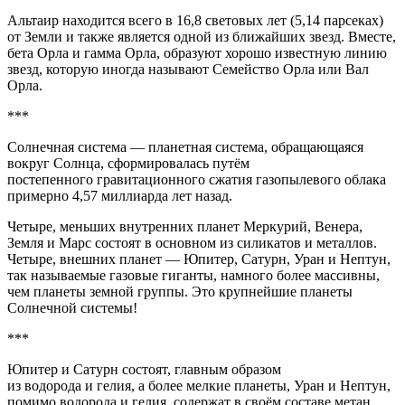
Альтаир находится всего в 16,8 световых лет (5,14 парсеках)
от Земли и также является одной из ближайших звезд. Вместе,
бета Орла и гамма Орла, образуют хорошо известную линию
звезд, которую иногда называют Семейство Орла или Вал
Орла.
***
Солнечная система — планетная система, обращающаяся
вокруг Солнца, сформировалась путём
постепенного гравитационного сжатия газопылевого облака
примерно 4,57 миллиарда лет назад.
Четыре, меньших внутренних планет Меркурий, Венера,
Земля и Марс состоят в основном из силикатов и металлов.
Четыре, внешних планет — Юпитер, Сатурн, Уран и Нептун,
так называемые газовые гиганты, намного более массивны,
чем планеты земной группы. Это крупнейшие планеты
Солнечной системы!
***
Юпитер и Сатурн состоят, главным образом
из водорода и гелия, а более мелкие планеты, Уран и Нептун,
помимо водорода и гелия, содержат в своём составе метан,