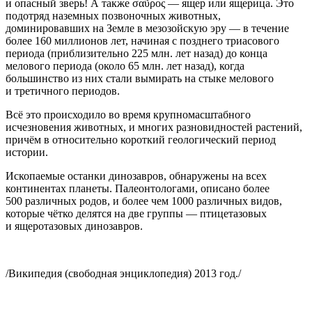
и опасный зверь! А также σαῦρος — ящер или ящерица. Это
подотряд наземных позвоночных животных,
доминировавших на Земле в мезозойскую эру — в течение
более 160 миллионов лет, начиная с позднего триасового
периода (приблизительно 225 млн. лет назад) до конца
мелового периода (около 65 млн. лет назад), когда
большинство из них стали вымирать на стыке мелового
и третичного периодов.
Всё это происходило во время крупномасштабного
исчезновения животных, и многих разновидностей растений,
причём в относительно короткий геологический период
истории.
Ископаемые останки динозавров, обнаружены на всех
континентах планеты. Палеонтологами, описано более
500 различных родов, и более чем 1000 различных видов,
которые чётко делятся на две группы — птицетазовых
и ящеротазовых динозавров.
/Википедия (свободная энциклопедия) 2013 год./