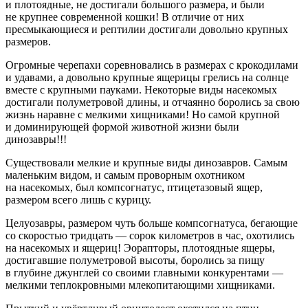
и плотоядные, не достигали большого размера, и были
не крупнее современной кошки! В отличие от них
пресмыкающиеся и рептилии достигали довольно крупных
размеров.
Огромные черепахи соревновались в размерах с крокодилами
и удавами, а довольно крупные ящерицы грелись на солнце
вместе с крупными пауками. Некоторые виды насекомых
достигали полуметровой длины, и отчаянно боролись за свою
жизнь наравне с мелкими хищниками! Но самой крупной
и доминирующей формой животной жизни были
динозавры!!!
Существовали мелкие и крупные виды динозавров. Самым
маленьким видом, и самым проворным охотником
на насекомых, был компсогнатус, птицетазовый ящер,
размером всего лишь с курицу.
Целуозавры, размером чуть больше компсогнатуса, бегающие
со скоростью тридцать — сорок километров в час, охотились
на насекомых и ящериц! Эорапторы, плотоядные ящеры,
достигавшие полуметровой высоты, боролись за пищу
в глубине джунглей со своими главными конкурентами —
мелкими теплокровными млекопитающими хищниками.