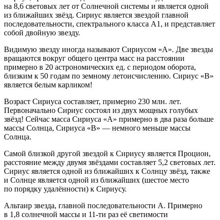
на 8,6 световых лет от Солнечной системы и является одной
из ближайших звёзд. Сириус является звездой главной
последовательности, спектрального класса A1, и представляет
собой двойную звезду.
Видимую звезду иногда называют Сириусом «A». Две звезды
вращаются вокруг общего центра масс на расстоянии
примерно в 20 астрономических ед. с периодом оборота,
близким к 50 годам по земному летоисчислению. Сириус «B»
является белым карликом!
Возраст Сириуса составляет, примерно 230 млн. лет.
Первоначально Сириус состоял из двух мощных голубых
звёзд! Сейчас масса Сириуса «A» примерно в два раза больше
массы Солнца, Сириуса «B» — немного меньше массы
Солнца.
Самой близкой другой звездой к Сириусу является Процион,
расстояние между двумя звёздами составляет 5,2 световых лет.
Сириус является одной из ближайших к Солнцу звёзд, также
и Солнце является одной из ближайших (шестое место
по порядку удалённости) к Сириусу.
Альтаир звезда, главной последовательности A. Примерно
в 1,8 солнечной массы и 11-ти раз её светимости