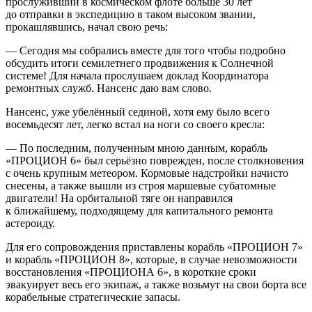
прослуживший в космическом флоте больше 30 лет
до отправки в экспедицию в таком высоком звании,
прокашлявшись, начал свою речь:
— Сегодня мы собрались вместе для того чтобы подробно
обсудить итоги сем
илетн
его продвижения к Солнечной
системе! Для начала прослушаем доклад Координатора
ремонтных служб. Нансенс даю вам слово.
Нансенс, уже убелённый сединой, хотя ему было всего
восемьдесят лет, легко встал на ноги со своего кресла:
— По последним, полученным мною данным, корабль
«ПРОЦИОН 6» был серьёзно поврежден, после столкновения
с очень крупным метеором. Кормовые надстройки начисто
снесены, а также вышли из строя маршевые субатомные
двигатели! На орбитальной тяге он направился
к ближайшему, подходящему для капитального ремонта
астероиду.
Для его сопровождения приставлены корабль «ПРОЦИОН 7»
и корабль «ПРОЦИОН 8», которые, в случае невозможности
восстановления «ПРОЦИОНА 6», в короткие сроки
эвакуирует весь его экипаж, а также возьмут на свои борта все
корабельные стратегические запасы.