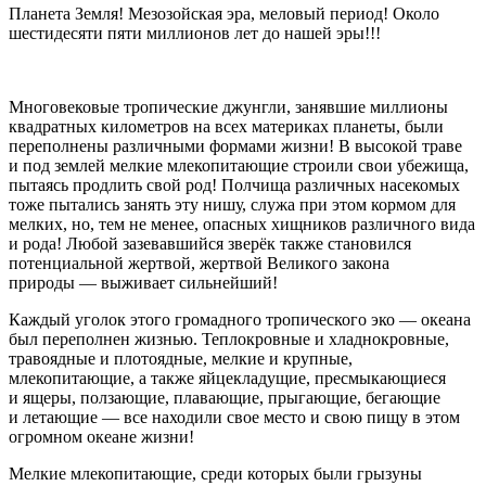
Планета Земля! Мезозойская эра, меловый период! Около
шестидесяти пяти миллионов лет до нашей эры!!!
Многовековые тропические джунгли, занявшие миллионы
квадратных километров на всех материках планеты, были
переполнены различными формами жизни! В высокой траве
и под землей мелкие млекопитающие строили свои убежища,
пытаясь продлить свой род! Полчища различных насекомых
тоже пытались занять эту нишу, служа при этом кормом для
мелких, но, тем не менее, опасных хищников различного вида
и рода! Любой зазевавшийся зверёк также становился
потенциальной жертвой, жертвой Великого закона
природы — выживает сильнейший!
Каждый уголок этого громадного тропического эко — океана
был переполнен жизнью. Теплокровные и хладнокровные,
травоядные и плотоядные, мелкие и крупные,
млекопитающие, а также яйцекладущие, пресмыкающиеся
и ящеры, ползающие, плавающие, прыгающие, бегающие
и летающие — все находили свое место и свою пищу в этом
огромном океане жизни!
Мелкие млекопитающие, среди которых были грызуны