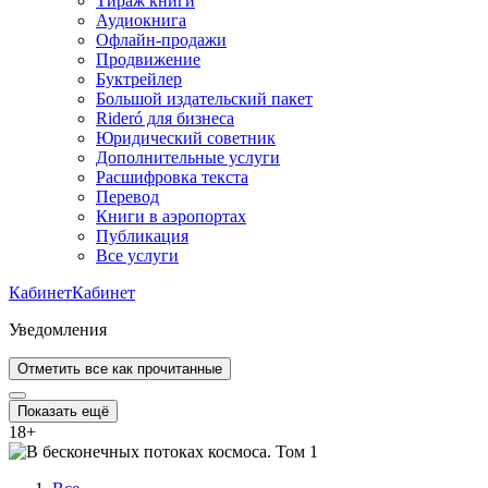
Тираж книги
Аудиокнига
Офлайн-продажи
Продвижение
Буктрейлер
Большой издательский пакет
Rideró для бизнеса
Юридический советник
Дополнительные услуги
Расшифровка текста
Перевод
Книги в аэропортах
Публикация
Все услуги
Кабинет
Кабинет
Уведомления
Отметить все как прочитанные
Показать ещё
18
+