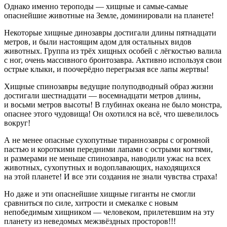
Однако именно тероподы — хищные и самые-самые
опаснейшие животные на Земле, доминировали на планете!
Некоторые хищные динозавры достигали длины пятнадцати
метров, и были настоящим адом для остальных видов
животных. Группа из трёх хищных особей с лёгкостью валила
с ног, очень массивного бронтозавра. Активно используя свои
острые клыки, и поочерёдно перегрызая все лапы жертвы!
Хищные спинозавры ведущие полуподводный образ жизни
достигали шестнадцати — восемнадцати метров длины,
и восьми метров высоты! В глубинах океана не было монстра,
опаснее этого чудовища! Он охотился на всё, что шевелилось
вокруг!
А не менее опасные сухопутные тираннозавры с огромной
пастью и короткими передними лапами с острыми когтями,
и размерами не меньше спинозавра, наводили ужас на всех
животных, сухопутных и водоплавающих, находящихся
на этой планете! И все эти создания не знали чувства страха!
Но даже и эти опаснейшие хищные гиганты не смогли
сравниться по силе, хитрости и смекалке с новым
непобедимым хищником — человеком, прилетевшим на эту
планету из неведомых межзвёздных просторов!!!