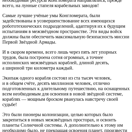
необходимые ресурсы Конгломерата направлялись, прежде
всего, на лунные стапеля корабельных заводов!
Самые лучшие учёные умы Конгломерата, были
задействованы в усовершенствование всех имеющихся
робототехнических подразделений, адаптируя их к будущим
испытаниям в межзвёздном пространстве. Эти виды войск
должны были обеспечить максимальную безопасность миссии
Первой Звёздной Армады.
И в скором времени, всего лишь через пять лет упорных
трудов, была построена сотня огромных, а точнее
исполинских межзвёздных кораблей, длиной десять,
а шириной три километра каждый.
Экипаж одного корабля состоял из ста тысяч человек,
и в общем счёте, десять миллионов человек, отлично
подготовленных к длительному путешествию, на оснащенных
всем необходимым для освоения в новой звёздной системе,
кораблях — мощным броском рванулась навстречу своей
судьбе!
Это были пионеры колонизации, целью которых было
закрепиться в новых межзвёздных просторах, и освоить
планеты Солнечной системы. А дополнительно к этому им
необходимо было, не прекращая освоения планет, произвести