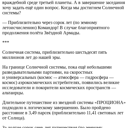
враждебной среде третьей планеты. А в завершение заседания
хочу задать ещё один вопрос. Когда мы достигнем Солнечной
системы?
— Приблизительно через сорок лет (по земному
летоисчислению) Командор! В случае благоприятного
продолжения полёта Звёздной Армады.
***
Солнечная система, приблизительно шестьдесят пять
миллионов лет до нашей эры.
На границе Солнечной системы, пока ещё небольшими
разведывательными партиями, на скоростных
и универсальных (космос –- атмосфера — гидросфера —
космос) аэрокосмических истребителях, появились великие
исследователи и покорители космических пространств —
альтаирцы.
Длительное путешествие из звездной системы «ПРОЦИОНА»
подходило к логическому завершению. Было пройдено
расстояние в 3,49 парсек (приблизительно 11,41 световых лет
от Солнца).
За долгие сорок семь лет путешествия (по земному