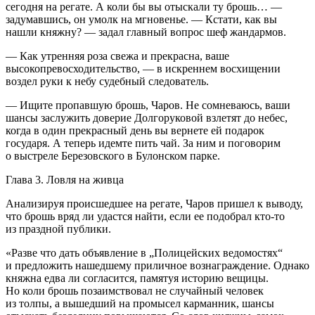
сегодня на регате. А коли бы вы отыскали ту брошь… —
задумавшись, он умолк на мгновенье. — Кстати, как вы
нашли княжну? — задал главный вопрос шеф жандармов.
— Как утренняя роза свежа и прекрасна, ваше
высокопревосходительство, — в искреннем восхищении
воздел руки к небу судебный следователь.
— Ищите пропавшую брошь, Чаров. Не сомневаюсь, ваши
шансы заслужить доверие Долгоруковой взлетят до небес,
когда в один прекрасный день вы вернете ей подарок
государя. А теперь идемте пить чай. За ним и поговорим
о
выстрел
е Березовского в Булонском парке.
Глава 3. Ловля на живца
Анализируя происшедшее на регате, Чаров пришел к выводу,
что брошь вряд ли удастся найти, если ее подобрал кто-то
из праздной публики.
«Разве что дать объявление в „Полицейских ведомостях“
и предложить нашедшему приличное вознаграждение. Однако
княжна едва ли согласится, памятуя историю вещицы.
Но коли брошь позаимствовал не случайный человек
из толпы, а вышедший на промысел карманник, шансы