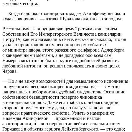
в уголках его рта.
— Когда надо было зондировать мадам Акинфиеву
, вы были
куда сговорчивее, — взгляд Шувалова окатил его холодом.
Всесильному главноуправляющему Третьим отделением
Собственной Его Императорского Величества канцелярии
Петру IV, как его называли в свете, весьма досаждало, что он
узнал о происходивших у него под носом событиях
от министра двора, этого развязного фанфарона Адлерберга
с канареечными мозгами, а не догадался обо всем сам.
Намереваясь отныне быть в курсе подробностей развития
любовной интриги, он решил использовать в своих целях
Чарова.
— Но я не вижу возможностей для немедленного исполнения
поручения вашего высокопревосходительства, — заметно
напрягшись, пробормотал судебный следователь. Осознание
собственной беззащитности повергло чиновника
в неподдельный шок. Даже если забыть о неблаговидной
стороне поручаемого ему дела, во главу угла вставали
вопросы практического свойства. Узнать о намерениях
Надежды Акинфиевой — прожженной и наглой
авантюристки, плавно переместившейся из спальни князя
Горчакова в объятия герцога Лейхтенбергского, — это одно;