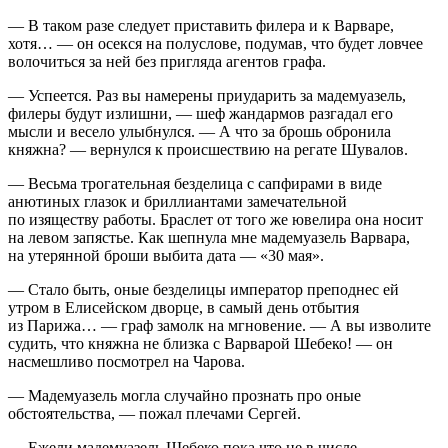
— В таком разе следует приставить филера и к Варваре,
хотя… — он о
секс
я на полуслове, подумав, что будет ловчее
волочиться за ней без пригляда агентов графа.
— Успеется. Раз вы намерены приударить за мадемуазель,
филеры будут излишни, — шеф жандармов разгадал его
мысли и весело улыбнулся. — А что за брошь обронила
княжна? — вернулся к происшествию на регате Шувалов.
— Весьма трогательная безделица с сапфирами в виде
анютиных глазок и бриллиантами замечательной
по изяществу работы. Браслет от того же ювелира она носит
на левом запястье. Как шепнула мне мадемуазель Варвара,
на утерянной броши выбита дата — «30 мая».
— Стало быть, оные безделицы император преподнес ей
утром в Елисейском дворце, в самый день отбытия
из Парижа… — граф замолк на мгновение. — А вы изволите
судить, что княжна не близка с Варварой Шебеко! — он
насмешливо посмотрел на Чарова.
— Мадемуазель могла случайно прознать про оные
обстоятельства, — пожал плечами Сергей.
— Ежели мадемуазель Шебеко пока что не в числе