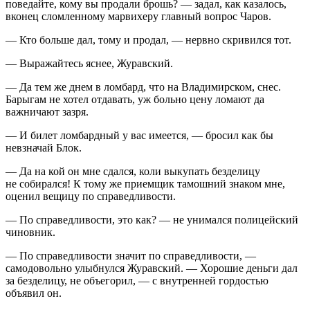
поведайте, кому вы продали брошь? — задал, как казалось,
вконец сломленному марвихеру главный вопрос Чаров.
— Кто больше дал, тому и продал, — нервно скривился тот.
— Выражайтесь яснее, Журавский.
— Да тем же днем в ломбард, что на Владимирском
, снес.
Барыгам не хотел отдавать, уж больно цену ломают да
важничают зазря.
— И билет ломбардный у вас имеется, — бросил как бы
невзначай Блок.
— Да на кой он мне сдался, коли выкупать безделицу
не собирался! К тому же приемщик тамошний знаком мне,
оценил вещицу по справедливости.
— По справедливости, это как? — не унимался полицейский
чиновник.
— По справедливости значит по справедливости, —
самодовольно улыбнулся Журавский. — Хорошие деньги дал
за безделицу, не объегорил, — с внутренней гордостью
объявил он.