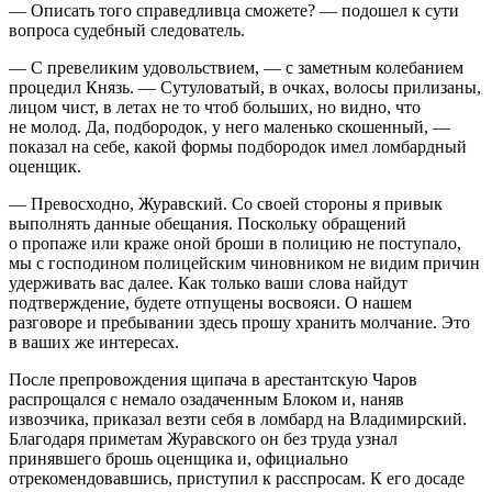
— Описать того справедливца сможете? — подошел к сути
вопроса судебный следователь.
— С превеликим удовольствием, — с заметным кол
ебан
ием
процедил Князь. — Сутуловатый, в очках, волосы прилизаны,
лицом чист, в летах не то чтоб больших, но видно, что
не молод. Да, подбородок, у него маленько скошенный, —
показал на себе, какой формы подбородок имел ломбардный
оценщик.
— Превосходно, Журавский. Со своей стороны я привык
выполнять данные обещания. Поскольку обращений
о пропаже или краже оной броши в полицию не поступало,
мы с господином полицейским чиновником не видим причин
удерживать вас далее. Как только ваши слова найдут
подтверждение, будете отпущены восвояси. О нашем
разговоре и пребывании здесь прошу хранить молчание. Это
в ваших же интересах.
После препровождения щипача в арестантскую Чаров
распрощался с немало озадаченным Блоком и, наняв
извозчика, приказал везти себя в ломбард на Владимирский.
Благодаря приметам Журавского он без труда узнал
принявшего брошь оценщика и, официально
отрекомендовавшись, приступил к расспросам. К его досаде