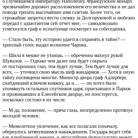
о случившемся императору Наполеону. Французский монарх
чрезвычайно дорожит расположением его величества и не дал
повода трепать высочайшее имя газетам. Более того, он
строжайше запретил вести слежку за Долгоруковой и любезно
передал с адъютантом сей отчет мне, — самодовольно
усмехнулся граф и испытующе посмотрел на собеседника.
— Стало быть, эту историю удается сохранять в тайне? —
хриплый голос выдал волнение Чарова.
— Шила в мешке не утаишь, — обреченно махнул рукой
Шувалов. — Однако чем далее она будет сокрыта
от посторонних глаз, тем будет лучше. Тем будет лучше для
всех, — уточнил свою мысль шеф жандармов. — Хотя в оную
тайну посвящены многие. Министр двора граф Адлерберг,
снабдивший ключом княжну, да и… — он хотел было
упомянуть остальных спутников царя, приехавших в Париж
и проживавших в Елисейском дворце, но поостерегся,
поскольку состоял в их числе.
— М-да, положение, — пряча глаза, неопределенно протянул
молодой человек.
— Мимо
летн
ое увлечение, как все полагали поначалу,
обернулось затянувшимся наваждением. Государь ведет себя
как влюбленный юноша, и августейшее безрассудство может