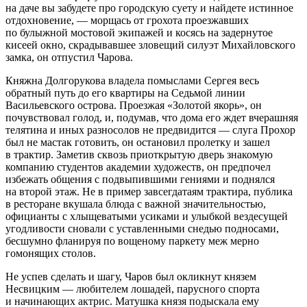
на даче вы забудете про городскую суету и найдете истинное
отдохновение, — морщась от грохота проезжавших
по булыжной мостовой экипажей и косясь на задернутое
кисеей окно, скрадывавшее зловещий силуэт Михайловского
замка, он отпустил Чарова.
Княжна Долгорукова владела помыслами Сергея весь
обратный путь до его квартиры на Седьмой линии
Васильевского острова. Проезжая «Золотой якорь», он
почувствовал голод, и, подумав, что дома его ждет вчерашняя
телятина и иных разносолов не предвидится — слуга Прохор
был не мастак готовить, он остановил пролетку и зашел
в трактир. Заметив сквозь приоткрытую дверь знакомую
компанию студентов академии художеств, он предпочел
избежать общения с подвыпившими гениями и поднялся
на второй этаж. Не в пример завсегдатаям трактира, публика
в ресторане вкушала блюда с важной значительностью,
официанты с хлыщеватыми усиками и улыбкой вездесущей
угодливости сновали с уставленными снедью подносами,
бесшумно фланируя по вощеному паркету меж мерно
гомонящих столов.
Не успев сделать и шагу, Чаров был окликнут князем
Несвицким — любителем лошадей, парусного спорта
и начинающих актрис. Матушка князя подыскала ему