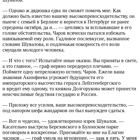
— Однако ж дядюшка едва ли сможет помочь мне. Как
должно быть известно вашему высокопревосходительству, он
нынче с семьей в Берлине и вернется в Петербург не ранее
середины октября, да и… — цепляясь за всплывавшие в его
голове обстоятельства, Чаров всячески пытался избежать
навязываемой ему роли. Гадливое послевкусие, вызванное
словами Шувалова, и подленькая покорность его воли
смущали молодого человека.
— И что с того? Испытайте иные оказии. Вы приняты в свете,
а это главное, — граф нервно передернул плечами. —
Поймите одну непреложную истину, Чаров. Ежели ваша
знакомая Акинфиева угрожает будущности его
императорского высочества герцога Лейхтенбергского
и вредит ему одному, то княжна Долгорукова может принести
неисчислимые бедствия государю и
Росси
и.
— Приложу все усилия, ваше высокопревосходительство, —
под напором шефа жандармов он был вынужден сдаться.
— Вот и чудесно, — удовлетворенно изрек Шувалов. —
Касательно
выстрел
а Березовского в Булонском парке
поговорим в воскресенье. Приезжайте ко мне на Елагин
часиков… — граф умолк на мгновение, — эдак в пять. У меня