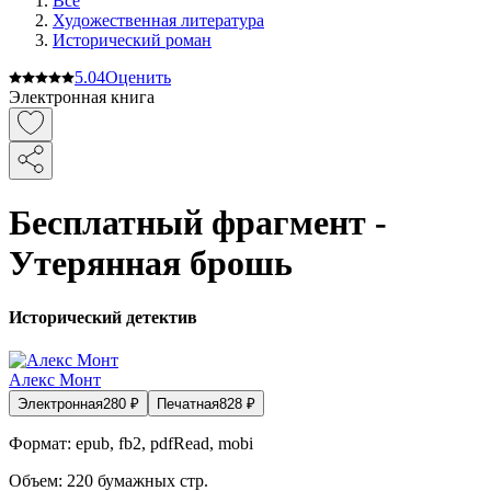
Все
Художественная литература
Исторический роман
5.0
4
Оценить
Электронная книга
Бесплатный фрагмент -
Утерянная брошь
Исторический детектив
Алекс Монт
Электронная
280
₽
Печатная
828
₽
Формат:
epub, fb2, pdfRead, mobi
Объем:
220
бумажных стр.