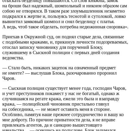
отыскать безделицу повышаются. Со слов княжны, замок
на броши был надежный, шомпольный и никоим образом сам
собою не отворялся. В таком разе злоумышленник незаметно
подкрался к жертве и, пользуясь теснотой и сутолокой, ловко
вывинтил замковый шомпол и снял безделицу с платья.
А ведь, чтоб такое обделать, потребна недюжинная сноровка».
Приехав в Окружной суд, он поднял старые дела, связанные
с подобными кражами, и, прикинув личности подозреваемых,
отослал записку чиновнику для поручений Блоку,
служившему в Сыскной полиции с первых дней создания
ведомства.
— Стало быть, никаких зацепок на означенный предмет
не имеете? — выслушав Блока, разочарованно проронил
Чаров.
— Сыскная полиция существует менее года, господин Чаров,
и учет преступников покамест у нас не богатый, однако ж
случившаяся на регате кража, ежели это была и взаправду
кража, — полицейский чиновник пристально глянул
на собеседника, — не может оставить меня в стороне.
Особливо, памятуя наше прежнее сотрудничество и вашу ко
мне доброту. По причине приватности дела, я не вправе
привлекать агентов, да и санкцию вышестоящего
начальства… — осекшись на полуслове, Блок задумался