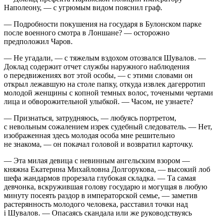
Наполеону, — с угрюмым видом пояснил граф.
— Подробности покушения на государя в Булонском парке
после военного смотра в Лоншане? — осторожно
предположил Чаров.
— Не угадали, — с тяжелым вздохом отозвался Шувалов. —
Доклад содержит отчет службы наружного наблюдения
о передвижениях вот этой особы, — с этими словами он
открыл лежавшую на столе папку, откуда извлек дагерротип
молодой женщины с копной темных волос, точеными чертами
лица и обворожительной улыбкой. — Часом, не узнаете?
— Признаться, затрудняюсь, — любуясь портретом,
с невольным сожалением изрек судебный следователь. — Нет,
изображенная здесь молодая особа мне решительно
не знакома, — он покачал головой и возвратил карточку.
— Эта милая девица с невинным ангельским взором —
княжна Екатерина Михайловна Долгорукова, — высокий лоб
шефа жандармов прорезала глубокая складка. — Та самая
девчонка, вскружившая голову государю и могущая в любую
минуту посеять раздор в императорской семье, — заметив
растерянность молодого человека, расставил точки над
i Шувалов. — Опасаясь скандала или же руководствуясь