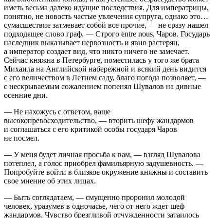
иметь весьма далеко идущие последствия. Для императрицы,
понятно, не новость частые увлечения супруга, однако это…
сумасшествие затмевает собой все прочие, — не сразу нашел
подходящее слово граф. — Строго entre nous
, Чаров. Государь
наследник выказывает нервозность и явно растерян,
а император создает вид, что никто ничего не замечает.
Сейчас княжна в Петербурге, поместилась у того же брата
Михаила на Английской набережной и всякий день видится
с его величеством в
Летн
ем саду, благо погода позволяет, —
с нескрываемым сожалением попенял Шувалов на дивные
осенние дни.
— Не нахожусь с ответом, ваше
высокопревосходительство, — вторить шефу жандармов
и соглашаться с его критикой особы государя Чаров
не посмел.
— У меня будет личная просьба к вам, — взгляд Шувалова
потеплел, а голос приобрел фамильярную задушевность. —
Попробуйте войти в близкое окружение княжны и составить
свое мнение об этих лицах.
— Быть соглядатаем, — смущенно проронил молодой
человек, уразумев в одночасье, чего от него ждет шеф
жандармов. Чувство брезгливой отчужденности затаилось