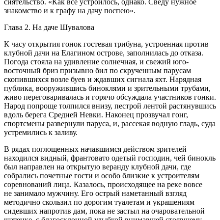
сиятельство. «Как все устроилось, однако. Сведу нужное
знакомство и к графу на дачу поспею».
Глава 2. На даче Шувалова
К часу открытия гонок гостевая трибуна, устроенная против
клубной дачи
на Елагином острове, заполнилась до отказа.
Погода стояла на удивление солнечная, и свежий юго-
восточный бриз призывно бил по скрученным парусам
скопившихся возле буев и ждавших сигнала яхт. Нарядная
публика, вооружившись биноклями и зрительными трубами,
живо переговаривалась и горячо обсуждала участников гонки.
Народ попроще толпился внизу, пестрой лентой растянувшись
вдоль берега Средней Невки. Наконец прозвучал гонг,
спортсмены развернули паруса, и, рассекая водную гладь, суда
устремились к заливу.
В рядах поглощенных начавшимся действом зрителей
находился видный, франтовато одетый господин, чей бинокль
был направлен на открытую веранду клубной дачи, где
собрались почетные гости и особо близкие к устроителям
соревнований лица. Казалось, происходящее на реке вовсе
не занимало мужчину. Его острый наметанный взгляд
методично скользил по дорогим туалетам и украшениям
сидевших напротив дам, пока не застыл на очаровательной
шатенке, с благосклонной улыбкой внимавшей стоявшему