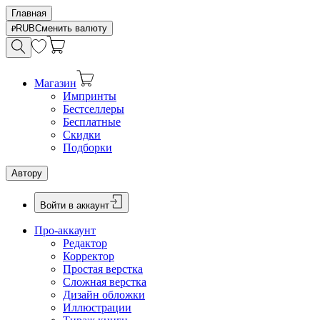
Главная
RUB
Сменить валюту
Магазин
Импринты
Бестселлеры
Бесплатные
Скидки
Подборки
Автору
Войти в аккаунт
Про-аккаунт
Редактор
Корректор
Простая верстка
Сложная верстка
Дизайн обложки
Иллюстрации