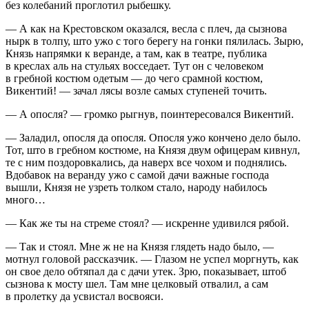
без кол
ебан
ий проглотил рыбешку.
— А как на Крестовском оказался, весла с плеч, да сызнова
нырк в толпу, што ужо с того берегу на гонки пялилась. Зырю,
Князь напрямки к веранде, а там, как в театре, публика
в креслах аль на стульях восседает. Тут он с человеком
в гребной костюм одетым — до чего срамной костюм,
Викентий! — зачал лясы возле самых ступеней точить.
— А опосля? — громко рыгнув, поинтересовался Викентий.
— Заладил, опосля да опосля. Опосля ужо кончено дело было.
Тот, што в гребном костюме, на Князя двум офицерам кивнул,
те с ним поздоровкались, да наверх все чохом и поднялись.
Вдобавок на веранду ужо с самой дачи важные господа
вышли, Князя не узреть толком стало, народу набилось
много…
— Как же ты на стреме стоял? — искренне удивился рябой.
— Так и стоял. Мне ж не на Князя глядеть надо было, —
мотнул головой рассказчик. — Глазом не успел моргнуть, как
он свое дело обтяпал да с дачи утек. Зрю, показывает, штоб
сызнова к мосту шел. Там мне
целк
овый отвалил, а сам
в пролетку да усвистал восвояси.