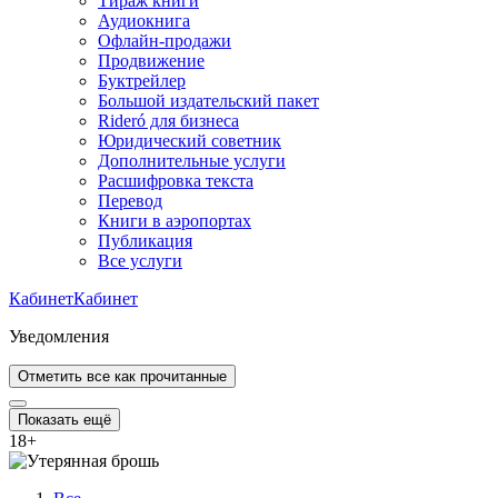
Тираж книги
Аудиокнига
Офлайн-продажи
Продвижение
Буктрейлер
Большой издательский пакет
Rideró для бизнеса
Юридический советник
Дополнительные услуги
Расшифровка текста
Перевод
Книги в аэропортах
Публикация
Все услуги
Кабинет
Кабинет
Уведомления
Отметить все как прочитанные
Показать ещё
18
+