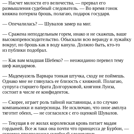
— Насчет милости его величества, — прервал его
размышления судебный следователь. — Во время гонок
княжна потеряла брошь, полагаю, подарок государя.
— Опечалилась? — Шувалов замер на миг.
— Сражена неподдельным горем, инако и не скажешь, ваше
высокопревосходительство. Обыскали всю веранду и лужайку
вокруг, но брошь как в воду канула. Должно быть, кто-то
из публики подобрал.
— Как вам младшая Шебеко? — неожиданно перевел тему
шеф жандармов.
— Мадемуазель Варвара тонкая штучка, сходу не поймешь.
Однако мне не глянулась ее близость с княжной. Полагаю,
супруга старшего брата Долгоруковой, княгиня Луиза,
состоит в числе ее конфиденток.
— Скорее, играет роль тайной наставницы, а по случаю
компаньонки и наперсницы. Не исключаю, что оное амплуа
тяготит обеих, — не согласился с его оценкой Шувалов.
— Текущая в ее жилах королевская кровь питает мадам
гордыней. Все ж таки она почти что принцесса де Бурбон
, —
скромно предположил судебный следователь.