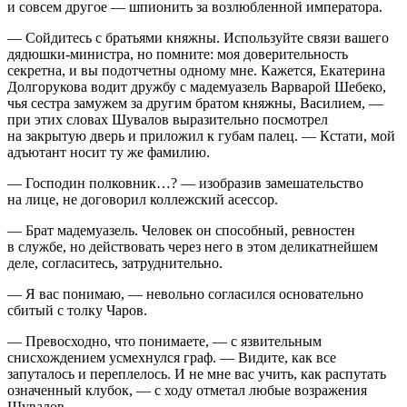
и совсем другое — шпионить за возлюбленной императора.
— Сойдитесь с братьями княжны. Используйте связи вашего
дядюшки-министра
, но помните: моя доверительность
секретна, и вы подотчетны одному мне. Кажется, Екатерина
Долгорукова водит дружбу с мадемуазель Варварой Шебеко,
чья сестра замужем за другим братом княжны, Василием, —
при этих словах Шувалов выразительно посмотрел
на закрытую дверь и приложил к губам палец. — Кстати, мой
адъютант носит ту же фамилию.
— Господин полковник…? — изобразив замешательство
на лице, не договорил коллежский асессор.
— Брат мадемуазель. Человек он способный, ревностен
в службе, но действовать через него в этом деликатнейшем
деле, согласитесь, затруднительно.
— Я вас понимаю, — невольно согласился основательно
сбитый с толку Чаров.
— Превосходно, что понимаете, — с язвительным
снисхождением усмехнулся граф. — Видите, как все
запуталось и переплелось. И не мне вас учить, как распутать
означенный клубок, — с ходу отметал любые возражения
Шувалов.