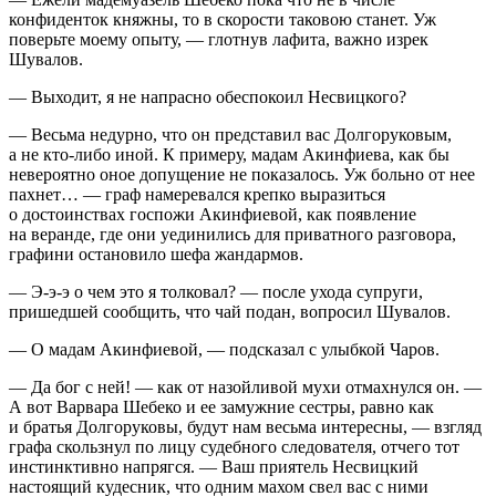
конфиденток княжны, то в скорости таковою станет. Уж
поверьте моему опыту, — глотнув лафита, важно изрек
Шувалов.
— Выходит, я не напрасно обеспокоил Несвицкого?
— Весьма недурно, что он представил вас Долгоруковым,
а не кто-либо иной. К примеру, мадам Акинфиева, как бы
невероятно оное допущение не показалось. Уж больно от нее
пахнет… — граф намеревался крепко выразиться
о достоинствах госпожи Акинфиевой, как появление
на веранде, где они уединились для приватного разговора,
графини остановило шефа жандармов.
— Э-э-э о чем это я толковал? — после ухода супруги,
пришедшей сообщить, что чай подан, вопросил Шувалов.
— О мадам Акинфиевой, — подсказал с улыбкой Чаров.
— Да бог с ней! — как от назойливой мухи отмахнулся он. —
А вот Варвара Шебеко и ее замужние сестры, равно как
и братья Долгоруковы, будут нам весьма интересны, — взгляд
графа скользнул по лицу судебного следователя, отчего тот
инстинктивно напрягся. — Ваш приятель Несвицкий
настоящий кудесник, что одним махом свел вас с ними