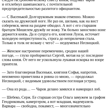
и отхлебнул
шампанск
ого, с почтительной
предупредительностью разлитого официантом.
— С Васенькой Долгоруковым знаком отменно. Можно
сказать на дружеской ноге. Не раз он, шельма, как на вист
соберемся, меня на раздаче обходил. А вот с его старшим
братцем Мишелем дружбу не вожу. Уж больно заносчиво ноне
держится князь. Да и супруга его, княгиня Луиза, источает
холодную неприступность, строга до неприличия стала.
Только в толк не возьму с чего? — недоумевал Несвицкий.
— Женское настроение переменчиво, сродни нашей
погоде, — глухо пробормотал Сергей, мотая на ус последние
слова князя. От него не ускользнула лукавая искорка во взоре
приятеля.
— Зато благоверная Васеньки, княгиня Софья, напротив,
неизменно приветлива и ровна со мною, — продолжал
Несвицкий, с видимым удовольствием поглощая устриц.
— Она из рода… — Чаров делано замялся и наморщил лоб.
— Шебеко, Серж. Ее старшая сестра Ольга замужем за графом
Гендриковым, камергером, а вот младшая, мадемуазель
Варвара — свободна, покамест, — многозначительно