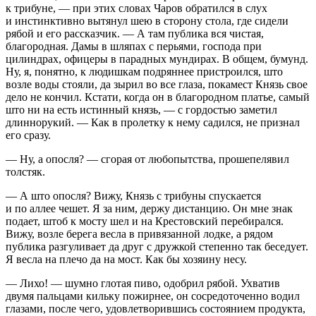
к трибуне, — при этих словах Чаров обратился в слух
и инстинктивно вытянул шею в сторону стола, где сидели
рябой и его рассказчик. — А там публика вся чистая,
благородная. Дамы в шляпах с перьями, господа при
цилиндрах, офицеры в парадных мундирах. В общем, бумунд.
Ну, я, понятно, к людишкам подряннее пристроился, што
возле воды стояли, да зырил во все глаза, покамест Князь свое
дело не кончил. Кстати, когда он в благородном платье, самый
што ни на есть истинный князь, — с гордостью заметил
длиннорукий. — Как в пролетку к нему садился, не признал
его сразу.
— Ну, а опосля? — сгорая от любопытства, прошепелявил
толстяк.
— А што опосля? Вижу, Князь с трибуны спускается
и по аллее чешет. Я за ним, держу дистанцию. Он мне знак
подает, штоб к мосту шел и на Крестовский перебирался.
Вижу, возле берега весла в привязанной лодке, а рядом
публика разгуливает да друг с дружкой степенно так беседует.
Я весла на плечо да на мост. Как бы хозяину несу.
— Лихо! — шумно глотая
пиво
, одобрил рябой. Ухватив
двумя пальцами кильку пожирнее, он сосредоточенно водил
глазами, после чего, удовлетворившись состоянием продукта,