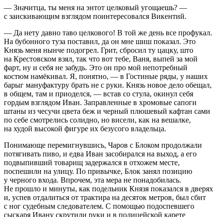
— Значитца, ты меня на энтот
целк
овый угощаешь? —
с заискивающим взглядом поинтересовался Викентий.
— Да нету давно таво
целк
ового! В той же день все профукал.
На бубонного туза поставил, да он мне шиш показал. Это
Князь меня нынче подогрел. Грит, сбросил ту цацку, што
на Крестовском взял, так что вот тебе, Ваня, выпей за мой
фарт, ну и себя не забудь. Это он про мой непотребный
костюм намёкивал. Я, понятно, — в Гостиные ряды, у наших
барыг мануфактуру брать не с руки. Князь новое дело обещал,
в общем, там и приоделся, — встав со стула, окинул себя
гордым взглядом Иван. Заправленные в хромовые сапоги
штаны из чесучи цвета беж и черный плюшевый кафтан сами
по себе смотрелись солидно, но висели, как на вешалке,
на худой высокой фигуре их безусого владельца.
Понимающе перемигнувшись, Чаров с Блоком продолжали
потягивать
пиво
, и едва Иван засобирался на выход, а его
подвыпивший товарищ задержался в отхожем месте,
поспешили на улицу. По привычке, Блок занял позицию
у черного входа. Впрочем, эта мера не понадобилась.
Не прошло и минуты, как подельник Князя показался в дверях
и, успев отдалиться от трактира на десяток метров, был сбит
с ног судебным следователем. С помощью подоспевшего
сыскаря Ивану скрутили руки и в полицейской карете