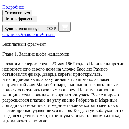
Подробнее
Пожаловаться
Читать фрагмент
Купить
электронную — 280 ₽
О книге
Оглавление
Читать
Бесплатный фрагмент
Глава 1. Задание шефа жандармов
Поздним вечером среды 29 мая 1867 года
в Париже напротив
неприметного серого дома на улочке Басс дю Рампар
остановился фиакр. Дверца кареты приоткрылась,
и из подъезда вышла закутанная в плащ молодая дама
с прической а-ля Мария Стюарт, чьи пышные каштановые
волосы осветились газовым фонарем. Накинув капюшон,
женщина села в экипаж, и карета тронулась. Возле широко
разросшегося платана на углу авеню Габриэль и Мариньи
лошади остановились, и мерное цоканье копыт сменилось
частой дробью удалявшихся шагов. Когда стук каблуков стих,
раздался щелчок замка, скрипнула увитая плющом калитка,
и дама исчезла во мгле.