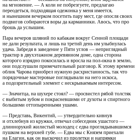
на мгновение. — А коли не побрезгуете, предлагаю
переодеться, подходящая одежонка у меня имеется,
и нынешним вечерком посетить пару мест, где опосля своих
подвигов собираются воры да карманники. Авось, что про
брошь да услышим.
Пара вечеров шляний по кабакам вокруг Сенной площади
не дали результата, и лишь на третий день им улыбнулась
удача. Забредя в заведение у Пяти углов — неприглядный
трактир в двухэтажном деревянном доме, одна сторона
которого изрядно покосилась и вросла на пол-окна в землю,
они подслушали примечательный разговор. К этому времени
облик Чарова приобрел нужную расхристанность, так что
порядочные мастеровые поглядывали на него искоса,
а подозрительный элемент с нескрываемым интересом.
— Значитца, на шухере стоял? — просвистел рябой толстяк
с выбитым зубом и покрасневшими от духоты и
спирт
ного
большими оттопыренными ушами.
— Представь, Викентий, — утвердительно кивнув
и отхлебнув из кружки, отвечал собеседник ушастого —
длиннорукий жилистый молодец с едва проглядывавшимся
пушком на верхней губе. — Едва мы с Князем приехали
на Елагин, как он выскочил из пролетки и напрямки