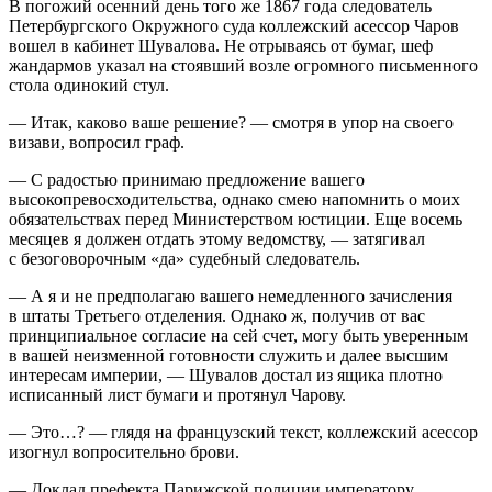
В погожий осенний день того же 1867 года следователь
Петербургского Окружного суда коллежский асессор Чаров
вошел в кабинет Шувалова. Не отрываясь от бумаг, шеф
жандармов указал на стоявший возле огромного письменного
стола одинокий стул.
— Итак, каково ваше решение? — смотря в упор на своего
визави, вопросил граф.
— С радостью принимаю предложение вашего
высокопревосходительства, однако смею напомнить о моих
обязательствах перед Министерством юстиции. Еще восемь
месяцев я должен отдать этому ведомству, — затягивал
с безоговорочным «да» судебный следователь.
— А я и не предполагаю вашего немедленного зачисления
в штаты Третьего отделения. Однако ж, получив от вас
принципиальное согласие на сей счет, могу быть уверенным
в вашей неизменной готовности служить и далее высшим
интересам империи, — Шувалов достал из ящика плотно
исписанный лист бумаги и протянул Чарову.
— Это…? — глядя на французский текст, коллежский асессор
изогнул вопросительно брови.
— Доклад префекта Парижской полиции императору