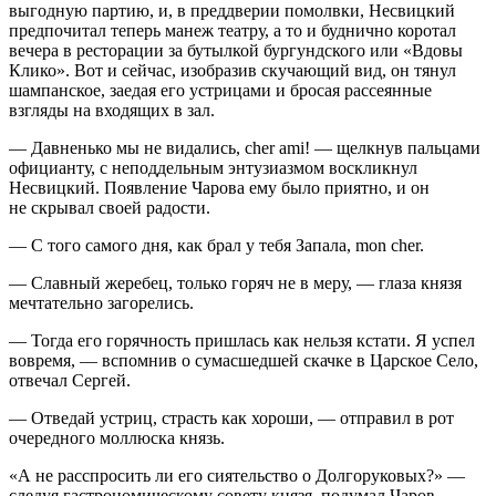
выгодную партию, и, в преддверии помолвки, Несвицкий
предпочитал теперь манеж театру, а то и буднично коротал
вечера в ресторации за бутылкой бургундского или «Вдовы
Клико». Вот и сейчас, изобразив скучающий вид, он тянул
шампанск
ое, заедая его устрицами и бросая рассеянные
взгляды на входящих в зал.
— Давненько мы не видались, cher ami
! — щелкнув пальцами
официанту, с неподдельным энтузиазмом воскликнул
Несвицкий. Появление Чарова ему было приятно, и он
не скрывал своей радости.
— С того самого дня, как брал у тебя Запала, mon cher
.
— Славный жеребец, только горяч не в меру, — глаза князя
мечтательно загорелись.
— Тогда его горячность пришлась как нельзя кстати. Я успел
вовремя, — вспомнив о сумасшедшей скачке в Царское Село
,
отвечал Сергей.
— Отведай устриц, страсть как хороши, — отправил в рот
очередного моллюска князь.
«А не расспросить ли его сиятельство о Долгоруковых?» —
следуя гастрономическому совету князя, подумал Чаров