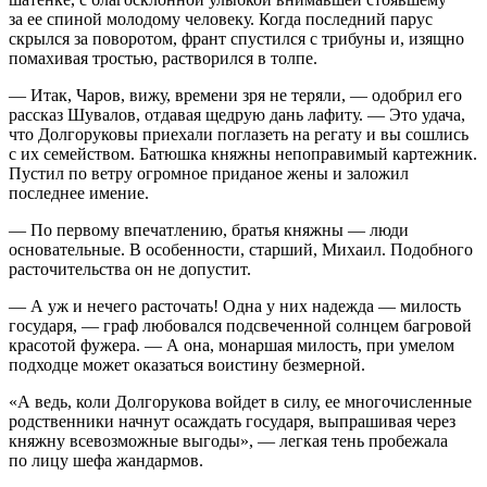
за ее спиной молодому человеку. Когда последний парус
скрылся за поворотом, франт спустился с трибуны и, изящно
помахивая тростью, растворился в толпе.
— Итак, Чаров, вижу, времени зря не теряли, — одобрил его
рассказ Шувалов, отдавая щедрую дань лафиту. — Это удача,
что Долгоруковы приехали поглазеть на регату и вы сошлись
с их семейством. Батюшка княжны непоправимый картежник.
Пустил по ветру огромное приданое жены и заложил
последнее имение.
— По первому впечатлению, братья княжны — люди
основательные. В особенности, старший, Михаил. Подобного
расточительства он не допустит.
— А уж и нечего расточать! Одна у них надежда — милость
государя, — граф любовался подсвеченной солнцем багровой
красотой фужера. — А она, монаршая милость, при умелом
подходце может оказаться воистину безмерной.
«А ведь, коли Долгорукова войдет в силу, ее многочисленные
родственники начнут осаждать государя, выпрашивая через
княжну всевозможные выгоды», — легкая тень пробежала
по лицу шефа жандармов.