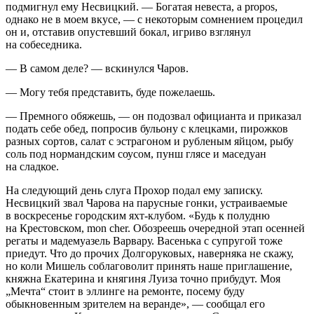
подмигнул ему Несвицкий. — Богатая невеста, a propos
,
однако не в моем вкусе, — с некоторым сомнением процедил
он и, отставив опустевший бокал, игриво взглянул
на собеседника.
— В самом деле? — вскинулся Чаров.
— Могу тебя представить, буде пожелаешь.
— Премного обяжешь, — он подозвал официанта и приказал
подать себе обед, попросив бульону с клецками, пирожков
разных сортов, салат с эстрагоном и рубленым яйцом, рыбу
соль под нормандским соусом, пунш глясе и маседуан
на сладкое.
На следующий день слуга Прохор подал ему записку.
Несвицкий звал Чарова на парусные гонки, устраиваемые
в воскресенье городским яхт-клубом. «Будь к полудню
на Крестовском, mon cher. Обозреешь очередной этап осенней
регаты и мадемуазель Варвару. Васенька с супругой тоже
приедут. Что до прочих Долгоруковых, наверняка не скажу,
но коли Мишель соблаговолит принять наше приглашение,
княжна Екатерина и княгиня Луиза точно прибудут. Моя
„Мечта“ стоит в эллинге на ремонте, посему буду
обыкновенным зрителем на веранде», — сообщал его