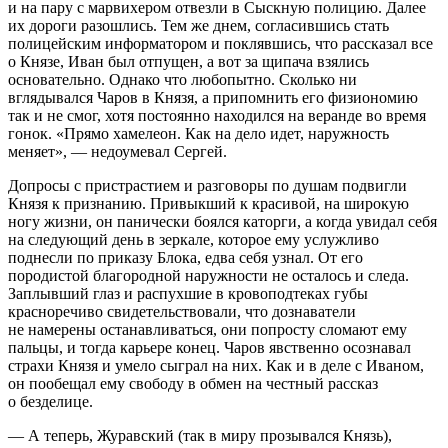
и на пару с марвихером отвезли в Сыскную полицию. Далее
их дороги разошлись. Тем же днем, согласившись стать
полицейским информатором и поклявшись, что рассказал все
о Князе, Иван был отпущен, а вот за щипача взялись
основательно. Однако что любопытно. Сколько ни
вглядывался Чаров в Князя, а припомнить его физиономию
так и не смог, хотя постоянно находился на веранде во время
гонок. «Прямо хамелеон. Как на дело идет, наружность
меняет», — недоумевал Сергей.
Допросы с пристрастием и разговоры по душам подвигли
Князя к признанию. Привыкший к красивой, на широкую
ногу жизни, он панически боялся каторги, а когда увидал себя
на следующий день в зеркале, которое ему услужливо
поднесли по приказу Блока, едва себя узнал. От его
породистой благородной наружности не осталось и следа.
Заплывший глаз и распухшие в кровоподтеках губы
красноречиво свидетельствовали, что дознаватели
не намерены останавливаться, они попросту сломают ему
пальцы, и тогда карьере конец. Чаров явственно осознавал
страхи Князя и умело сыграл на них. Как и в деле с Иваном,
он пообещал ему свободу в обмен на честный рассказ
о безделице.
— А теперь, Журавский (так в миру прозывался Князь),