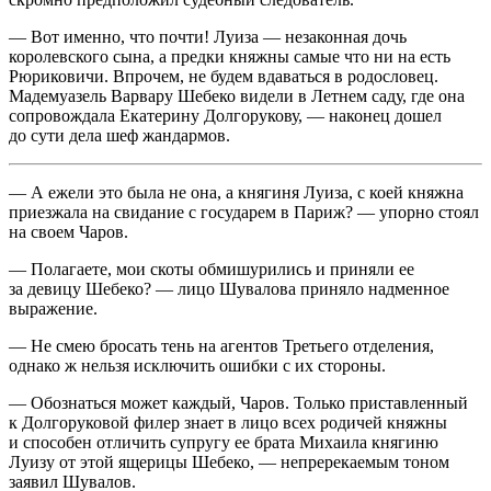
— Вот именно, что почти! Луиза — незаконная дочь
королевского сына, а предки княжны самые что ни на есть
Рюриковичи. Впрочем, не будем вдаваться в родословец.
Мадемуазель Варвару Шебеко видели в
Летн
ем саду, где она
сопровождала Екатерину Долгорукову, — наконец дошел
до сути дела шеф жандармов.
— А ежели это была не она, а княгиня Луиза, с коей княжна
приезжала на свидание с государем в Париж? — упорно стоял
на своем Чаров.
— Полагаете, мои скоты обмишурились и приняли ее
за девицу Шебеко? — лицо Шувалова приняло надменное
выражение.
— Не смею бросать тень на агентов Третьего отделения,
однако ж нельзя исключить ошибки с их стороны.
— Обознаться может каждый, Чаров. Только приставленный
к Долгоруковой филер знает в лицо всех родичей княжны
и способен отличить супругу ее брата Михаила княгиню
Луизу от этой ящерицы Шебеко, — непререкаемым тоном
заявил Шувалов.