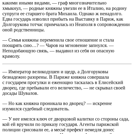
какими иными видами, — граф многозначительно
хмыкнул, — родные княжны увезли ее в Италию, на родину
супруги ее старшего брата Михаила. Однако ж ненадолго.
Едва государь изволил прибыть на Выставку в Париж
, как
Долгорукова тотчас примчалась из Неаполя в сопровождении
оной родственницы.
— Семья княжны переменила свое отношение и стала
поощрять сию…? — Чаров на мгновение запнулся. —
Неподобающую связь, — выдавил из себя он опасную
крамолу.
— Император великодушен и щедр, а Долгоруковы
безнадежно разорены. В Париже княжна совершала
с государем прогулки и еженощно таскалась в Елисейский
дворец, где пребывали его величество, — не скрывал своей
досады Шувалов.
— Но как княжна проникала во дворец? — искренне
изумился судебный следователь.
— У нее имелся ключ от дворцовой калитки со стороны сада,
кой ей вручили по приказу государя. Агенты парижской
полиции срисовали ее, а месьё префект немедля донес