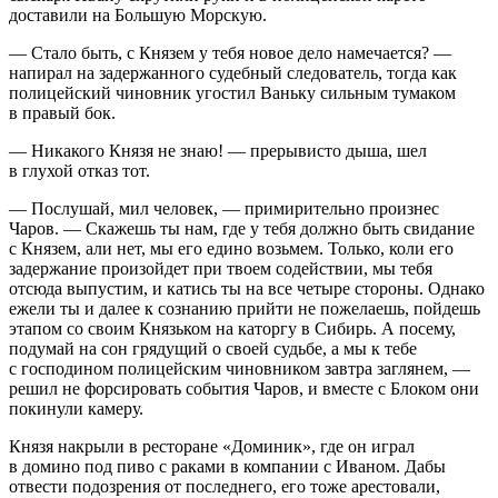
доставили на Большую Морскую.
— Стало быть, с Князем у тебя новое дело намечается? —
напирал на задержанного судебный следователь, тогда как
полицейский чиновник угостил Ваньку сильным тумаком
в правый бок.
— Никакого Князя не знаю! — прерывисто дыша, шел
в глухой отказ тот.
— Послушай, мил человек, — примирительно произнес
Чаров. — Скажешь ты нам, где у тебя должно быть свидание
с Князем, али нет, мы его едино возьмем. Только, коли его
задержание произойдет при твоем содействии, мы тебя
отсюда выпустим, и катись ты на все четыре стороны. Однако
ежели ты и далее к сознанию прийти не пожелаешь, пойдешь
этапом со своим Князьком на каторгу в Сибирь. А посему,
подумай на сон грядущий о своей судьбе, а мы к тебе
с господином полицейским чиновником завтра заглянем, —
решил не форсировать события Чаров, и вместе с Блоком они
покинули камеру.
Князя накрыли в ресторане «Доминик», где он играл
в домино под пиво с раками в компании с Иваном. Дабы
отвести подозрения от последнего, его тоже арестовали,