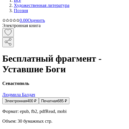
Все
Художественная литература
Поэзия
0.0
0
Оценить
Электронная книга
Бесплатный фрагмент -
Уставшие Боги
Севастополь
Людмила Балдач
Электронная
400
₽
Печатная
685
₽
Формат:
epub, fb2, pdfRead, mobi
Объем:
30
бумажных стр.