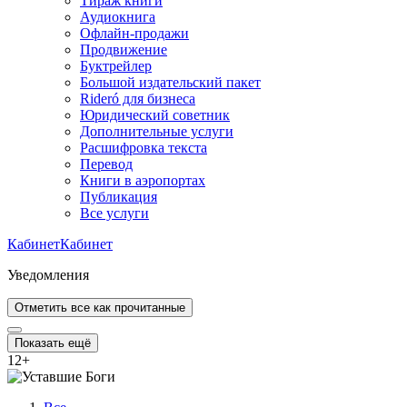
Тираж книги
Аудиокнига
Офлайн-продажи
Продвижение
Буктрейлер
Большой издательский пакет
Rideró для бизнеса
Юридический советник
Дополнительные услуги
Расшифровка текста
Перевод
Книги в аэропортах
Публикация
Все услуги
Кабинет
Кабинет
Уведомления
Отметить все как прочитанные
Показать ещё
12
+