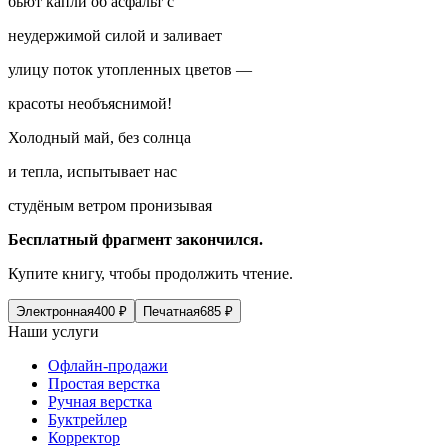
бьют капли об асфальт с
неудержимой силой и заливает
улицу поток утопленных цветов —
красоты необъяснимой!
Холодный май, без солнца
и тепла, испытывает нас
студёным ветром пронизывая
Бесплатный фрагмент закончился.
Купите книгу, чтобы продолжить чтение.
Электронная
400
₽
Печатная
685
₽
Наши услуги
Офлайн-продажи
Простая верстка
Ручная верстка
Буктрейлер
Корректор