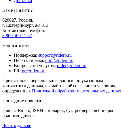
Доставка
Как нас найти?
620027
,
Россия
,
г. Екатеринбург, а/я 313
Контактный телефон
:
8 800 500 11 67
Написать нам
Поддержка
:
support@ridero.ru
Печать тиража
:
print@ridero.ru
Вопросы по услугам
:
order@ridero.ru
PR
:
pr@ridero.ru
Предоставляя персональные данные по указанным
контактным данным, вы даёте своё согласие на условиях,
определенных
Политикой обработки персональных данных
Последние новости
Плюсы Rideró, ISBN в подарок, буктрейлеры, вебинары
и многое другое
Читать дальше