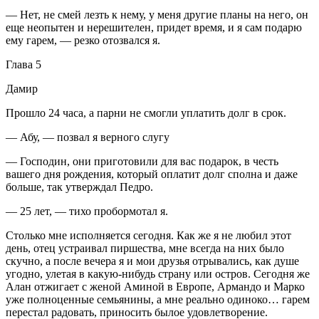
— Нет, не смей лезть к нему, у меня другие планы на него, он
еще неопытен и нерешителен, придет время, и я сам подарю
ему гарем, — резко отозвался я.
Глава 5
Дамир
Прошло 24 часа, а парни не смогли уплатить долг в срок.
— Абу, — позвал я верного слугу
— Господин, они приготовили для вас подарок, в честь
вашего дня рождения, который оплатит долг сполна и даже
больше, так утверждал Педро.
— 25 лет, — тихо пробормотал я.
Столько мне исполняется сегодня. Как же я не любил этот
день, отец устраивал пиршества, мне всегда на них было
скучно, а после вечера я и мои друзья отрывались, как душе
угодно, улетая в какую-нибудь страну или остров. Сегодня же
Алан отжигает с женой Аминой в Европе, Армандо и Марко
уже полноценные семьянины, а мне реально одиноко… гарем
перестал радовать, приносить былое удовлетворение.