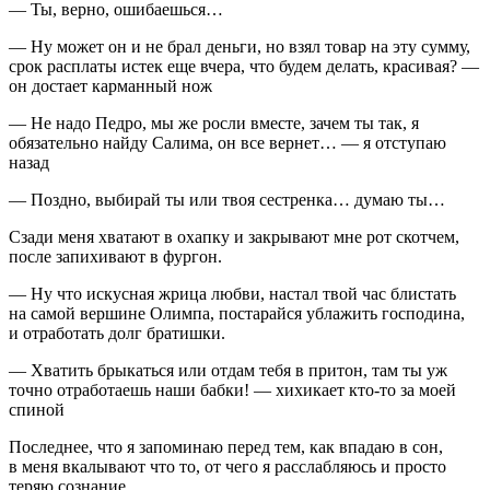
— Ты, верно, ошибаешься…
— Ну может он и не брал деньги, но взял товар на эту сумму,
срок расплаты истек еще вчера, что будем делать, красивая? —
он достает карманный нож
— Не надо Педро, мы же росли вместе, зачем ты так, я
обязательно найду Салима, он все вернет… — я отступаю
назад
— Поздно, выбирай ты или твоя сестренка… думаю ты…
Сзади меня хватают в охапку и закрывают мне рот скотчем,
после запихивают в фургон.
— Ну что искусная жрица любви, настал твой час блистать
на самой вершине Олимпа, постарайся ублажить господина,
и отработать долг братишки.
— Хватить брыкаться или отдам тебя в притон, там ты уж
точно отработаешь наши бабки! — хихикает кто-то за моей
спиной
Последнее, что я запоминаю перед тем, как впадаю в сон,
в меня вкалывают что то, от чего я расслабляюсь и просто
теряю сознание.