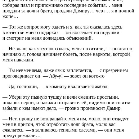
собирая пазл и припоминаю последние события… меня
продали за долги брата, продали Дамиру… черт… я в полной
жопе…
— Тот же вопрос могу задать и я, как ты оказалась здесь
в качестве моего подарка? — он восседает на подушки
и смотрит на меня дожидаясь объяснений.
— Не знаю, как я тут оказалась, меня похитили, — невнятно
начинаю я, голова начинает болеть, после
наркот
ы, которой
меня накачали.
— Ты невменяема, даже язык заплетается, — с презрением
проговаривает он, — Абу-у! — зовет он кого-то
— Да, господин, — в комнату вваливается амбал.
— Убери эту пьяную тушку и вели сменить простыни,
подарок верни, и накажи отправителей, видимо они совсем
забыли с кем имеют дело, — грозно произносит Дамир.
— Нет, прощу не возвращайте меня им, молю, они отдадут
меня в притон, чтоб отработать долг брата, молю вас
сжальтесь, — я заливаюсь теплыми слезами, — они меня
предупреждали…