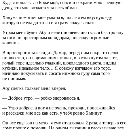
Куда я попала… о Боже мой, спаси и сохрани мою грешную
душу, это мне воздается за весь обман…
Ханума помогает мне умыться, после я ем вкусную еду,
которую не ела до этого и я сразу ложусь спать.
Утром меня будит Абу и велит пошевеливаться, я быстро иду
за ним по просторным коридорам, повсюду огромные
колонны.
В просторном зале сидит Дамир, перед ним накрыто целое
пиршество, он в домашних штанах, в распахнутом халате,
голый торс идеально гладкий, шоколадного цвета, видны
кубики, идеальное тело… Я обвожу взглядом его торс,
начинаю покусывать и сосать нижнюю губу сама того
не понимая.
Абу слегка толкает меня вперед.
— Доброе утро, — робко здороваюсь я.
— Утро доброе, а вот я не очень, проходи, присаживайся
и расскажи мне все как есть, у тебя ровно 5 минут.
Он все еще зол на меня, я ему отказывала 2 раза, а теперь в его
доме прошу о помощи. На одном дыхании я рассказываю все,