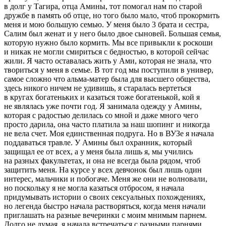
в долг у Тагира, отца Амины, тот помогал нам по старой
дружбе в память об отце, но того было мало, чтоб прокормить
меня и мою большую семью. У меня было 3 брата и сестра,
Салим был женат и у него было двое сыновей. Большая семья,
которую нужно было кормить. Мы все привыкли к роскоши
и никак не могли смириться с бедностью, в которой сейчас
жили. Я часто оставалась жить у Ами, которая не знала, что
твориться у меня в семье. В тот год мы поступили в универ,
самое сложно что альма-матер была для высшего общества,
здесь никого ничем не удивишь, я старалась вертеться
в кругах богатеньких и казаться тоже богатенькой, кой я
не являлась уже почти год. Я занимала одежду у Амины,
которая с радостью делилась со мной и даже много чего
просто дарила, она часто платила за наш шопинг и никогда
не вела счет. Моя единственная подруга. Но в ВУЗе я начала
поддаваться травле. У Амины был охранник, который
защищал ее от всех, а у меня была лишь я, мы учились
на разных факультетах, и она не всегда была рядом, чтоб
защитить меня. На курсе у всех девчонок был лишь один
интерес, мальчики и побогаче. Меня же они не волновали,
но поскольку я не могла казаться отбросом, я начала
придумывать истории о своих
секс
уальных похождениях,
но легенда быстро начала растворяться, когда меня начали
приглашать на разные вечеринки с моим мнимым парнем.
Долго не думая, я начала встречаться с разными парнями,