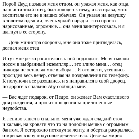
Порой Дауд называл меня отцом, он уважал меня, как отца,
наш истинный отец, был холоден к нему, из-за нрава, мать
воспитала его не в наших обычаях. Он указал на девушку
в золотом одеянии, очень яркий наряд и глаза просто
нарисованные, огромные… она меня заинтересовала, и я
шагнул в ее сторону.
— Дочь министра обороны, мне она тоже пригляделась, —
догнал меня отец.
И тут мне резко расхотелось к ней подходить. Меня тыкали
носом в выбранный экземпляр… это злило меня… отец
никогда не оставлял мне выбора… Я отошел и, усевшись,
просидел весь вечер, отвечая на поздравления по телефону.
К полуночи все разошлись, и я направился в свой дворец,
по дороге в спальню Абу сообщил мне:
— Вас ждет подарок, от Педро, он желает Вам счастливого
дня рождения, и просит прощения за причиненные
неудобства.
Я лениво зашел в спальню, меня уже ждал сладкий стол
и кальян, на кровати что-то на подобии мешка с огромным
бантом. Я осторожно потянул за ленту, и обертка раскрылась,
открывая взору полуголое девичье тело. Девочка мирно