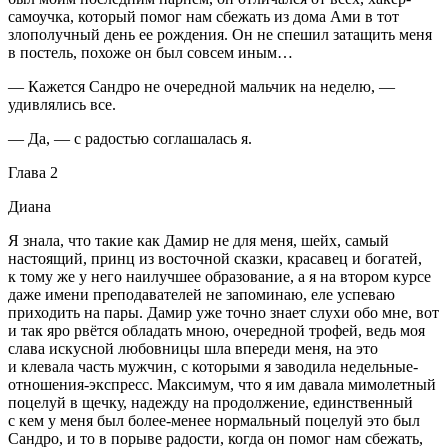
самоучка, который помог нам сбежать из дома Ами в тот
злополучный день ее рождения. Он не спешил затащить меня
в постель, похоже он был совсем иным…
— Кажется Сандро не очередной мальчик на неделю, —
удивлялись все.
— Да, — с радостью соглашалась я.
Глава 2
Диана
Я знала, что такие как Дамир не для меня, шейх, самый
настоящий, принц из восточной сказки, красавец и богатей,
к тому же у него наилучшее образование, а я на втором курсе
даже имени преподавателей не запоминаю, еле успеваю
приходить на пары. Дамир уже точно знает слухи обо мне, вот
и так яро рвётся обладать мною, очередной трофей, ведь моя
слава искусной любовницы шла впереди меня, на это
и клевала часть мужчин, с которыми я заводила недельные-
отношения-экспресс. Максимум, что я им давала мимо
летн
ый
поцелуй в щечку, надежду на продолжение, единственный
с кем у меня был более-менее нормальный поцелуй это был
Сандро, и то в порыве радости, когда он помог нам сбежать,