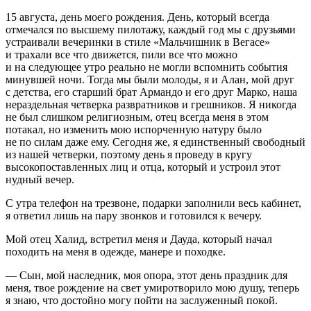
15 августа, день моего рождения. День, который всегда
отмечался по высшему пилотажу, каждый год мы с друзьями
устраивали вечеринки в стиле «Мальчишник в Вегасе»
и трахали все что движется, пили все что можно
и на следующее утро реально не могли вспомнить события
минувшей ночи. Тогда мы были молоды, я и Алан, мой друг
с детства, его старший брат Армандо и его друг Марко, наша
нераздельная четверка
разврат
ников и грешников. Я никогда
не был слишком религиозным, отец всегда меня в этом
потакал, но изменить мою испорченную натуру было
не по силам даже ему. Сегодня же, я единственный свободный
из нашей четверки, поэтому день я проведу в кругу
высокопоставленных лиц и отца, который и устроил этот
нудный вечер.
С утра телефон на трезвоне, подарки заполнили весь кабинет,
я ответил лишь на пару звонков и готовился к вечеру.
Мой отец Халид, встретил меня и Дауда, который начал
походить на меня в одежде, манере и походке.
— Сын, мой наследник, моя опора, этот день праздник для
меня, твое рождение на свет умиротворило мою душу, теперь
я знаю, что достойно могу пойти на заслуженный покой.