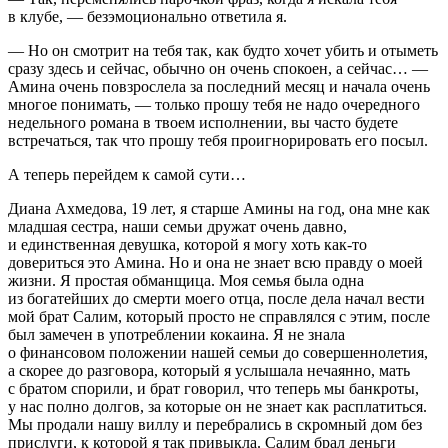
в клубе, — безэмоционально ответила я.
— Но он смотрит на тебя так, как будто хочет убить и отыметь
сразу здесь и сейчас, обычно он очень спокоен, а сейчас… —
Амина очень повзрослела за последний месяц и начала очень
многое понимать, — только прошу тебя не надо очередного
недельного романа в твоем исполнении, вы часто будете
встречаться, так что прошу тебя проигнорировать его посыл.
А теперь перейдем к самой сути…
Диана Ахмедова, 19 лет, я старше Амины на год, она мне как
младшая сестра, наши семьи дружат очень давно,
и единственная девушка, которой я могу хоть как-то
довериться это Амина. Но и она не знает всю правду о моей
жизни. Я простая обманщица. Моя семья была одна
из богатейших до смерти моего отца, после дела начал вести
мой брат Салим, который просто не справлялся с этим, после
был замечен в употреблении
кока
ина. Я не знала
о финансовом положении нашей семьи до совершеннолетия,
а скорее до разговора, который я услышала нечаянно, мать
с братом спорили, и брат говорил, что теперь мы банкроты,
у нас полно долгов, за которые он не знает как расплатиться.
Мы продали нашу виллу и перебрались в скромный дом без
прислуги, к которой я так привыкла. Салим брал деньги