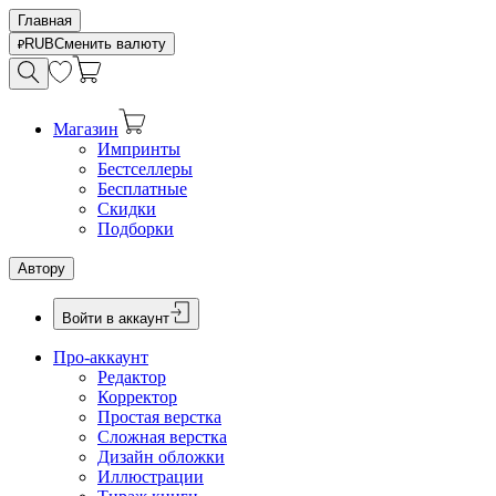
Главная
RUB
Сменить валюту
Магазин
Импринты
Бестселлеры
Бесплатные
Скидки
Подборки
Автору
Войти в аккаунт
Про-аккаунт
Редактор
Корректор
Простая верстка
Сложная верстка
Дизайн обложки
Иллюстрации