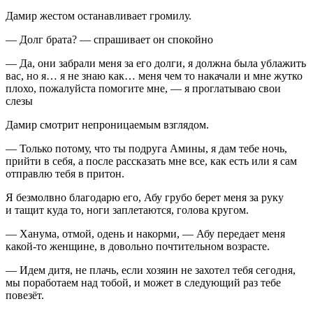
Дамир жестом останавливает громилу.
— Долг брата? — спрашивает он спокойно
— Да, они забрали меня за его долги, я должна была ублажить
вас, но я… я не знаю как… меня чем то накачали и мне жутко
плохо, пожалуйста помогите мне, — я проглатываю свои
слезы
Дамир смотрит непроницаемым взглядом.
— Только потому, что ты подруга Амины, я дам тебе ночь,
прийти в себя, а после рассказать мне все, как есть или я сам
отправлю тебя в притон.
Я безмолвно благодарю его, Абу грубо берет меня за руку
и тащит куда то, ноги заплетаются, голова кругом.
— Ханума, отмой, одень и накорми, — Абу передает меня
какой-то женщине, в довольно почтительном возрасте.
— Идем дитя, не плачь, если хозяин не захотел тебя сегодня,
мы поработаем над тобой, и может в следующий раз тебе
повезёт.