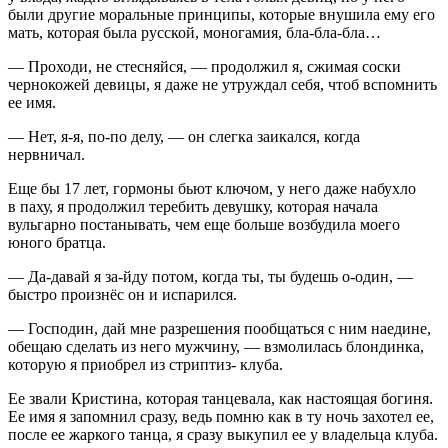
были другие моральные принципы, которые внушила ему его
мать, которая была русской, моногамия, бла-бла-бла…
— Проходи, не стесняйся, — продолжил я, сжимая соски
чернокожей девицы, я даже не утруждал себя, чтоб вспомнить
ее имя.
— Нет, я-я, по-по делу, — он слегка заикался, когда
нервничал.
Еще бы 17 лет, гормоны бьют ключом, у него даже набухло
в паху, я продолжил теребить девушку, которая начала
вульгарно постанывать, чем еще больше возбудила моего
юного братца.
— Да-давай я за-йду потом, когда ты, ты будешь о-один, —
быстро произнёс он и испарился.
— Господин, дай мне разрешения пообщаться с ним наедине,
обещаю сделать из него мужчину, — взмолилась блондинка,
которую я приобрел из стриптиз- клуба.
Ее звали Кристина, которая танцевала, как настоящая богиня.
Ее имя я запомнил сразу, ведь помню как в ту ночь захотел ее,
после ее жаркого танца, я сразу выкупил ее у владельца клуба.