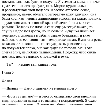
постанывала, как будто в полусне. Я уселся за кальян и начал
ждать ее полного пробуждения. Мирно
курил
кальян
и рассматривал свой подарок. Красное атласное белье,
прозрачное, нежно облегало загорелую кожу девушки, она
была хрупкая, черные длиннющие волосы, на глазах повязка,
а руки завязаны за спиной красной лентой, она как
секс
-
рабыня. Подарок не плох, а если еще умеет ублажать, то
спущу Педро пол долга, но не больше. Девушка начинает
медленно приходить в себя, и дерзко брыкаться, я тихо
наблюдаю за ее невнятными телодвижениями. Вмиг она резко
вскакивает на колени пытаясь удержать равновесие,
но получается плохо, она как будто не трезвая. Меня это
слегка злит, не люблю пьяных девиц. Подхожу, чтоб снять
повязку, после зависаю с повязкой в руке.
— Ты? — нервно выпаливает она.
Глава 6
Диана
— Диана? — Дамир удивлен не меньше моего.
— Что я тут делаю? — я быстро оглядываю свой внешний
вид, продажная девка и то выглядит поприличней. Я охаю
от удивления и шока. Быстро перебираю воспоминания,