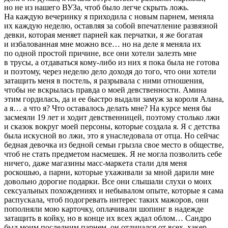
но не из нашего ВУЗа, чтоб было легче скрыть ложь.
На каждую вечеринку я приходила с новым парнем, меняла
их каждую неделю, оставляя за собой впечатление развязной
девки, которая меняет парней как перчатки, я же богатая
и избалованная мне можно все… но на деле я меняла их
по одной простой причине, все они хотели залезть мне
в трусы, а отдаваться кому-либо из них я пока была не готова
и поэтому, через неделю дело доходя до того, что они хотели
затащить меня в постель, я разрывала с ними отношения,
чтобы не
вскры
лась правда о моей
девств
енности. Амина
этим гордилась, да и ее быстро выдали замуж за короля Алана,
а я… а что я? Что оставалось делать мне? На курсе меня бы
засмеяли 19 лет и ходит
девств
енницей, поэтому столько лжи
и сказок вокруг моей персоны, которые создала я. Я с детства
была искусной во лжи, это я унаследовала от отца. Но сейчас
бедная девочка из бедной семьи грызла свое место в обществе,
чтоб не стать предметом насмешек. Я не могла позволить себе
ничего, даже магазины масс-маркета стали для меня
роскошью, а парни, которые ухаживали за мной дарили мне
довольно дорогие подарки. Все они слышали слухи о моих
секс
уальных похождениях и небывалом опыте, которые я сама
распускала, чтоб подогревать интерес таких мажоров, они
пополняли мою карточку, оплачивали шопинг в надежде
затащить в койку, но в конце их всех ждал облом… Сандро
был моим последним парнем, он отличался от всех, хакер-