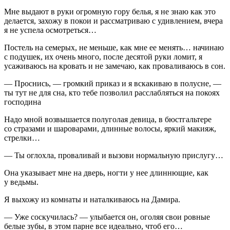
Мне выдают в руки огромную гору белья, я не знаю как это
делается, захожу в покои и рассматриваю с удивлением, вчера
я не успела осмотреться…
Постель на семерых, не меньше, как мне ее менять… начинаю
с подушек, их очень много, после десятой руки ломит, я
усаживаюсь на кровать и не замечаю, как проваливаюсь в сон.
— Проснись, — громкий приказ и я вскакиваю в полусне, —
ты тут не для сна, кто тебе позволил расслабляться на покоях
господина
Надо мной возвышается полуголая девица, в бюстгальтере
со стразами и шароварами, длинные волосы, яркий макияж,
стрелки…
— Ты оглохла, проваливай и вызови нормальную прислугу…
Она указывает мне на дверь, ногти у нее длиннющие, как
у ведьмы.
Я выхожу из комнаты и наталкиваюсь на Дамира.
— Уже соскучилась? — улыбается он, оголяя свои ровные
белые зубы, в этом парне все идеально, чтоб его…