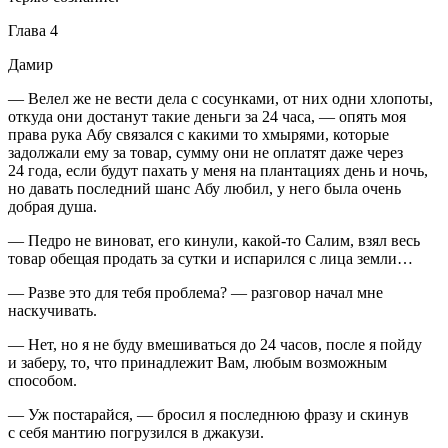
Глава 4
Дамир
— Велел же не вести дела с сосунками, от них одни хлопоты,
откуда они достанут такие деньги за 24 часа, — опять моя
права рука Абу связался с какими то хмырями, которые
задолжали ему за товар, сумму они не оплатят даже через
24 года, если будут пахать у меня на плантациях день и ночь,
но давать последний шанс Абу любил, у него была очень
добрая душа.
— Педро не
вино
ват, его кинули, какой-то Салим, взял весь
товар обещая продать за сутки и испарился с лица земли…
— Разве это для тебя проблема? — разговор начал мне
наскучивать.
— Нет, но я не буду вмешиваться до 24 часов, после я пойду
и заберу, то, что принадлежит Вам, любым возможным
способом.
— Уж постарайся, — бросил я последнюю фразу и скинув
с себя мантию погрузился в джакузи.