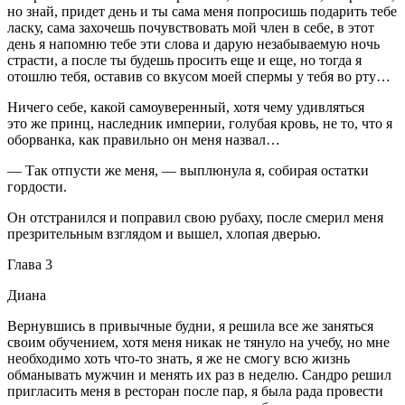
но знай, придет день и ты сама меня попросишь подарить тебе
ласк
у, сама захочешь почувствовать мой член в себе, в этот
день я напомню тебе эти слова и дарую незабываемую ночь
страсти, а после ты будешь просить еще и еще, но тогда я
отошлю тебя, оставив со вкусом моей
сперм
ы у тебя во рту…
Ничего себе, какой самоуверенный, хотя чему удивляться
это же принц, наследник империи, голубая кровь, не то, что я
оборванка, как правильно он меня назвал…
— Так отпусти же меня, — выплюнула я, собирая остатки
гордости.
Он отстранился и поправил свою рубаху, после смерил меня
презрительным взглядом и вышел, хлопая дверью.
Глава 3
Диана
Вернувшись в привычные будни, я решила все же заняться
своим обучением, хотя меня никак не тянуло на учебу, но мне
необходимо хоть что-то знать, я же не смогу всю жизнь
обманывать мужчин и менять их раз в неделю. Сандро решил
пригласить меня в ресторан после пар, я была рада провести