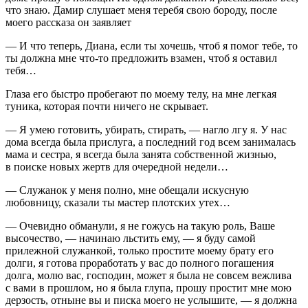
что знаю. Дамир слушает меня теребя свою бороду, после
моего рассказа он заявляет
— И что теперь, Диана, если ты хочешь, чтоб я помог тебе, то
ты должна мне что-то предложить взамен, чтоб я оставил
тебя…
Глаза его быстро пробегают по моему телу, на мне легкая
туника, которая почти ничего не скрывает.
— Я умею готовить, убирать, стирать, — нагло лгу я. У нас
дома всегда была прислуга, а последний год всем занималась
мама и сестра, я всегда была занята собственной жизнью,
в поиске новых жертв для очередной недели…
— Служанок у меня полно, мне обещали искусную
любовницу, сказали ты мастер плотских утех…
— Очевидно обманули, я не гожусь на такую роль, Ваше
высочество, — начинаю льстить ему, — я буду самой
прилежной служанкой, только простите моему брату его
долги, я готова проработать у вас до полного погашения
долга, молю вас, господин, может я была не совсем вежлива
с вами в прошлом, но я была глупа, прошу простит мне мою
дерзость, отныне вы и писка моего не услышите, — я должна