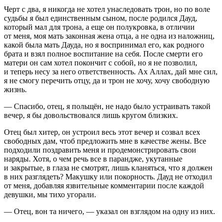
Черт с два, я никогда не хотел унаследовать трон, но по воле
судьбы я был единственным сыном, после родился Дауд,
который мал для трона, а еще он полукровка, в отличии
от меня, моя мать законная жена отца, а не одна из наложниц,
какой была мать Дауда, но я воспринимал его, как родного
брата и взял полное воспитание на себя. После смерти его
матери он сам хотел покончит с собой, но я не позволил,
и теперь несу за него ответственность. Ах Аллах, дай мне сил,
я не смогу перечить отцу, да и трон не хочу, хочу свободную
жизнь.
— Спасибо, отец, я польщён, не надо было устраивать такой
вечер, я бы довольствовался лишь кругом близких.
Отец был хитер, он устроил весь этот вечер и созвал всех
свободных дам, чтоб предложить мне в качестве жены. Все
подходили поздравить меня и продемонстрировать свои
наряды. Хотя, о чем речь все в парандже, укутанные
и закрытые, в глаза не смотрят, лишь кланяться, что я должен
в них разглядеть? Макушку или покорность. Дауд не отходил
от меня, добавляя язвительные комментарии после каждой
девушки, мы тихо угорали.
— Отец, вон та ничего, — указал он взглядом на одну из них.