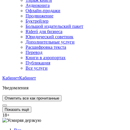
Тираж книги
Аудиокнига
Офлайн-продажи
Продвижение
Буктрейлер
Большой издательский пакет
Rideró для бизнеса
Юридический советник
Дополнительные услуги
Расшифровка текста
Перевод
Книги в аэропортах
Публикация
Все услуги
Кабинет
Кабинет
Уведомления
Отметить все как прочитанные
Показать ещё
18
+