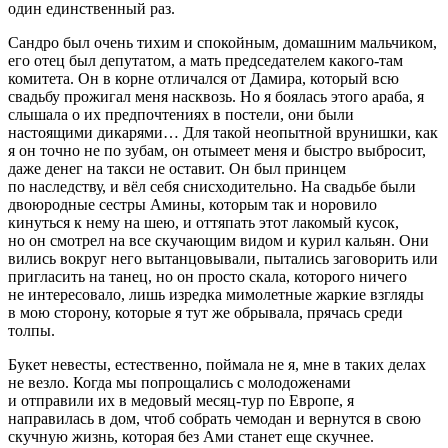
один единственный раз.
Сандро был очень тихим и спокойным, домашним мальчиком,
его отец был депутатом, а мать председателем какого-там
комитета. Он в корне отличался от Дамира, который всю
свадьбу прожигал меня насквозь. Но я боялась этого араба, я
слышала о их предпочтениях в постели, они были
настоящими дикарями… Для такой неопытной врунишки, как
я он точно не по зубам, он отымеет меня и быстро выбросит,
даже денег на такси не оставит. Он был принцем
по наследству, и вёл себя снисходительно. На свадьбе были
двоюродные сестры Амины, которым так и норовило
кинуться к нему на шею, и оттяпать этот лакомый кусок,
но он смотрел на все скучающим видом и
курил
кальян. Они
вились вокруг него вытанцовывали, пытались заговорить или
пригласить на танец, но он просто скала, которого ничего
не интересовало, лишь изредка мимо
летн
ые жаркие взгляды
в мою сторону, которые я тут же обрывала, прячась среди
толпы.
Букет невесты, естественно, поймала не я, мне в таких делах
не везло. Когда мы попрощались с молодоженами
и отправили их в медовый месяц-тур по Европе, я
направилась в дом, чтоб собрать чемодан и вернутся в свою
скучную жизнь, которая без Ами станет еще скучнее.