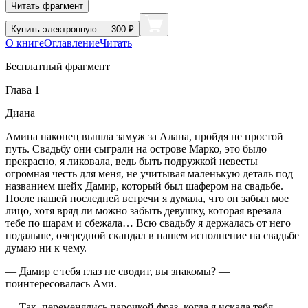
Читать фрагмент
Купить
электронную — 300 ₽
О книге
Оглавление
Читать
Бесплатный фрагмент
Глава 1
Диана
Амина наконец вышла замуж за Алана, пройдя не простой
путь. Свадьбу они сыграли на острове Марко, это было
прекрасно, я ликовала, ведь быть подружкой невесты
огромная честь для меня, не учитывая маленькую деталь под
названием шейх Дамир, который был шафером на свадьбе.
После нашей последней встречи я думала, что он забыл мое
лицо, хотя вряд ли можно забыть девушку, которая врезала
тебе по шарам и сбежала… Всю свадьбу я держалась от него
подальше, очередной скандал в нашем исполнение на свадьбе
думаю ни к чему.
— Дамир с тебя глаз не сводит, вы знакомы? —
поинтересовалась Ами.
— Так, переменялись парочкой фраз, когда я искала тебя