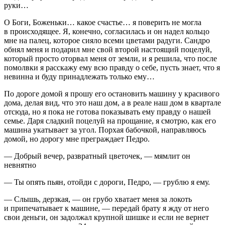
руки…
О Боги, Боженьки… какое счастье… я поверить не могла
в происходящее. Я, конечно, согласилась и он надел кольцо
мне на палец, которое сияло всеми цветами радуги. Сандро
обнял меня и подарил мне свой второй настоящий поцелуй,
который просто оторвал меня от земли, и я решила, что после
помолвки я расскажу ему всю правду о себе, пусть знает, что я
невинна и буду принадлежать только ему…
По дороге домой я прошу его остановить машину у красивого
дома, делая вид, что это наш дом, а в реале наш дом в квартале
отсюда, но я пока не готова показывать ему правду о нашей
семье. Даря сладкий поцелуй на прощание, я смотрю, как его
машина укатывает за угол. Порхая бабочкой, направляюсь
домой, но дорогу мне преграждает Педро.
— Добрый вечер,
разврат
ный цветочек, — мямлит он
невнятно
— Ты опять пьян, отойди с дороги, Педро, — грублю я ему.
— Слышь, дерзкая, — он грубо хватает меня за локоть
и припечатывает к машине, — передай брату я жду от него
свои деньги, он задолжал крупной шишке и если не вернет