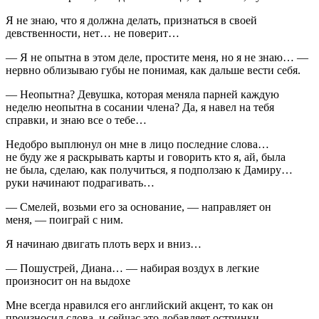
Я не знаю, что я должна делать, признаться в своей
девств
енности, нет… не поверит…
— Я не опытна в этом деле, простите меня, но я не знаю… —
нервно облизываю губы не понимая, как дальше вести себя.
— Неопытна? Девушка, которая меняла парней каждую
неделю неопытна в сосании
член
а? Да, я навел на тебя
справки, и знаю все о тебе…
Недобро выплюнул он мне в лицо последние слова…
не буду же я раскрывать карты и говорить кто я, ай, была
не была, сделаю, как получиться, я подползаю к Дамиру…
руки начинают подрагивать…
— Смелей, возьми его за основание, — направляет он
меня, — поиграй с ним.
Я начинаю двигать плоть верх и вниз…
— Пошустрей, Диана… — набирая воздух в легкие
произносит он на выдохе
Мне всегда нравился его английский акцент, то как он
произносил слова, и сейчас это добавляет остринки.