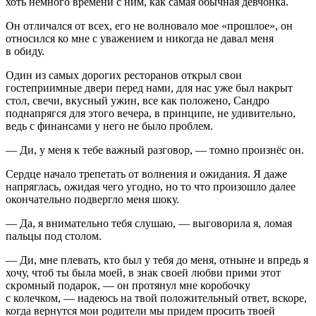
хоть немного времени с ним, как самая обычная девчонка.
Он отличался от всех, его не волновало мое «прошлое», он
относился ко мне с уважением и никогда не давал меня
в обиду.
Один из самых дорогих ресторанов открыл свои
гостеприимные двери перед нами, для нас уже был накрыт
стол, свечи, вкусный ужин, все как положено, Сандро
поднапрягся для этого вечера, в принципе, не удивительно,
ведь с финансами у него не было проблем.
— Ди, у меня к тебе важный разговор, — томно произнёс он.
Сердце начало трепетать от волнения и ожидания. Я даже
напряглась, ожидая чего угодно, но то что произошло далее
окончательно подвергло меня шоку.
— Да, я внимательно тебя слушаю, — выговорила я, ломая
пальцы под столом.
— Ди, мне плевать, кто был у тебя до меня, отныне и впредь я
хочу, чтоб ты была моей, в знак своей любви прими этот
скромный подарок, — он протянул мне коробочку
с колечком, — надеюсь на твой положительный ответ, вскоре,
когда вернутся мои родители мы придем просить твоей