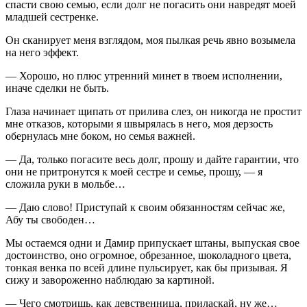
спасти свою семью, если долг не погасить они навредят моей
младшей сестренке.
Он сканирует меня взглядом, моя пылкая речь явно возымела
на него эффект.
— Хорошо, но плюс утренний
минет
в твоем исполнении,
иначе сделки не быть.
Глаза начинает щипать от прилива слез, он никогда не простит
мне отказов, которыми я швырялась в него, моя дерзость
обернулась мне боком, но семья важней.
— Да, только погасите весь долг, прошу и дайте гарантии, что
они не притронутся к моей сестре и семье, прошу, — я
сложила руки в мольбе…
— Даю слово! Приступай к своим обязанностям сейчас же,
Абу ты свободен…
Мы остаемся одни и Дамир припускает штаны, выпуская свое
достоинство, оно огромное, обрезанное, шоколадного цвета,
тонкая венка по всей длине пульсирует, как бы призывая. Я
сижу и завороженно наблюдаю за картиной.
— Чего смотришь, как
девств
енница, при
ласк
ай, ну же…