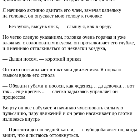
Я начинаю активно двигать его
член
, замечая капельку
на головке, он опускает мою голову к головке
— Без зубов, высунь язык, — слышу я, как в бреду
Но четко следую указаниям, головка очень горячая и уже
влажная, с со
лоно
ватым вкусом, он проталкивает его глубже,
и я начинаю отталкиваться от нехватки воздуха,
— Дыши носом, — короткий приказ
Он тихо постанывает в такт мои движениям. Я порхаю
языком вдоль его ствола
— Обхвати губами и пососи, как леденец… да девочка… вот
так… еще крепче… — слегка задыхаясь управляет он
процессом.
Во рту он все набухает, я начинаю чувствовать сильную
пульсацию, пару движений и он резко насаживает до глотки
изливаясь внутрь
— Проглоти до последней капли, — грубо добавляет он, когда
видит, что я пытаюсь оттолкнуться.