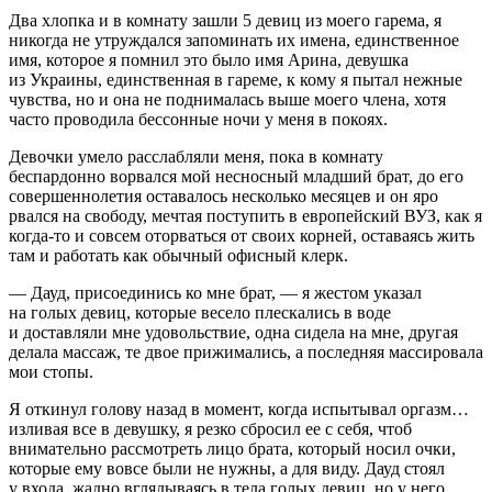
Два хлопка и в комнату зашли 5 девиц из моего гарема, я
никогда не утруждался запоминать их имена, единственное
имя, которое я помнил это было имя Арина, девушка
из
Украи
ны, единственная в гареме, к кому я пытал нежные
чувства, но и она не поднималась выше моего
член
а, хотя
часто проводила бессонные ночи у меня в покоях.
Девочки умело расслабляли меня, пока в комнату
беспардонно ворвался мой несносный младший брат, до его
совершеннолетия оставалось несколько месяцев и он яро
рвался на свободу, мечтая поступить в европейский ВУЗ, как я
когда-то и совсем оторваться от своих корней, оставаясь жить
там и работать как обычный офисный клерк.
— Дауд, присоединись ко мне брат, — я жестом указал
на голых девиц, которые весело плескались в воде
и доставляли мне удовольствие, одна сидела на мне, другая
делала массаж, те двое прижимались, а последняя массировала
мои стопы.
Я откинул голову назад в момент, когда испытывал
оргазм
…
изливая все в девушку, я резко сбросил ее с себя, чтоб
внимательно рассмотреть лицо брата, который носил очки,
которые ему вовсе были не нужны, а для виду. Дауд стоял
у входа, жадно вглядываясь в тела голых девиц, но у него