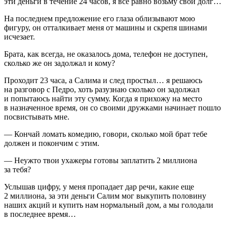
эти деньги в течение 24 часов, я все равно возьму свой долг…
На последнем предложение его глаза облизывают мою
фигуру, он отталкивает меня от машины и скрепя шинами
исчезает.
Брата, как всегда, не оказалось дома, телефон не доступен,
сколько же он задолжал и кому?
Проходит 23 часа, а Салима и след простыл… я решаюсь
на разговор с Педро, хоть разузнаю сколько он задолжал
и попытаюсь найти эту сумму. Когда я прихожу на место
в назначенное время, он со своими дружками начинает пошло
посвистывать мне.
— Кончай ломать комедию, говори, сколько мой брат тебе
должен и покончим с этим.
— Неужто твои ухажеры готовы заплатить 2 миллиона
за тебя?
Услышав цифру, у меня пропадает дар речи, какие еще
2 миллиона, за эти деньги Салим мог выкупить половину
наших акций и купить нам нормальный дом, а мы голодали
в последнее время…