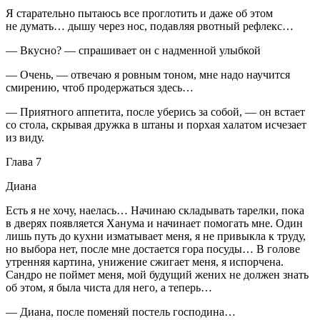
Я старательно пытаюсь все проглотить и даже об этом
не думать… дышу через нос, подавляя рвотный рефлекс…
— Вкусно? — спрашивает он с надменной улыбкой
— Очень, — отвечаю я ровным тоном, мне надо научится
смирению, чтоб продержаться здесь…
— Приятного аппетита, после уберись за собой, — он встает
со стола, скрывая дружка в штаны и порхая халатом исчезает
из виду.
Глава 7
Диана
Есть я не хочу, наелась… Начинаю складывать тарелки, пока
в дверях появляется Ханума и начинает помогать мне. Один
лишь путь до кухни изматывает меня, я не привыкла к труду,
но выбора нет, после мне достается гора посуды… В голове
утренняя картина, унижение сжигает меня, я испорчена.
Сандро не поймет меня, мой будущий жених не должен знать
об этом, я была чиста для него, а теперь…
— Диана, после поменяй постель господина…