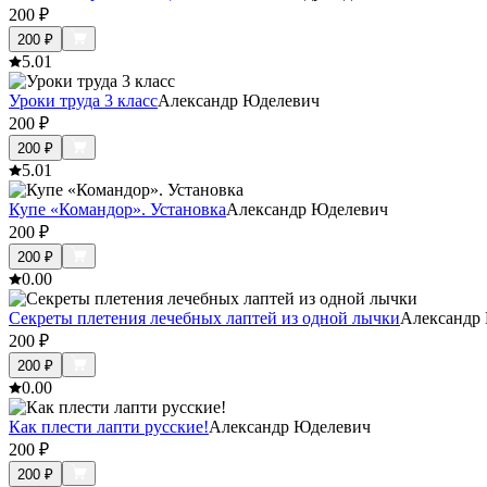
200
₽
200
₽
5.0
1
Уроки труда 3 класс
Александр Юделевич
200
₽
200
₽
5.0
1
Купе «Командор». Установка
Александр Юделевич
200
₽
200
₽
0.0
0
Секреты плетения лечебных лаптей из одной лычки
Александр
200
₽
200
₽
0.0
0
Как плести лапти русские!
Александр Юделевич
200
₽
200
₽