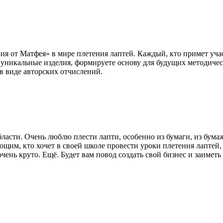
я от Матфея» в мире плетения лаптей. Каждый, кто примет участ
я уникальные изделия, формируете основу для будущих методиче
в виде авторских отчислений.
бласти. Очень люблю плести лапти, особенно из бумаги, из бум
им, кто хочет в своей школе провести уроки плетения лаптей,
чень круто. Ещё. Будет вам повод создать свой бизнес и заиметь