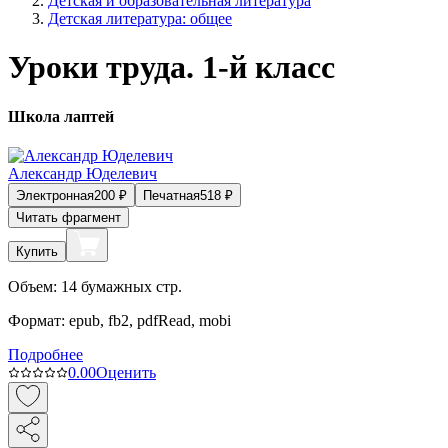
Детская и образовательная литература
Детская литература: общее
Уроки труда. 1-й класс
Школа лаптей
Александр Юделевич
Электронная
200
₽
Печатная
518
₽
Читать фрагмент
Купить
Объем:
14
бумажных стр.
Формат:
epub, fb2, pdfRead, mobi
Подробнее
0.0
0
Оценить