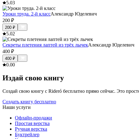
5.0
3
Уроки труда. 2-й класс
Александр Юделевич
200
₽
200
₽
5.0
2
Секреты плетения лаптей из трёх лычек
Александр Юделевич
400
₽
400
₽
0.0
0
Издай свою книгу
Создай свою книгу с Rideró бесплатно прямо сейчас. Это просто,
Создать книгу бесплатно
Наши услуги
Офлайн-продажи
Простая верстка
Ручная верстка
Буктрейлер