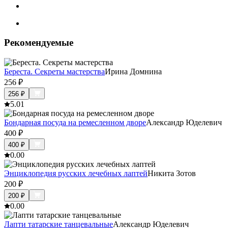
Рекомендуемые
Береста. Секреты мастерства
Ирина Домнина
256
₽
256
₽
5.0
1
Бондарная посуда на ремесленном дворе
Александр Юделевич
400
₽
400
₽
0.0
0
Энциклопедия русских лечебных лаптей
Никита Зотов
200
₽
200
₽
0.0
0
Лапти татарские танцевальные
Александр Юделевич