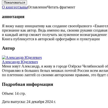
Пожаловаться
О книге
отзывы
Оглавление
Читать фрагмент
аннотация
Я вижу нашу инициативу как создание своеобразного «Евангели
признание как автор. Ведь именно вы, своими руками создава
и каждый автор сможет получать заслуженное вознаграждение 
Книга публикуется в авторской орфографии и пунктуации
Автор
Александр Юделевич
Меня зовут Александр, я живу в городе Озёрске Челябинской о
Отправляю в больших белых мешках почтой России всем желающ
по плетению лаптей со своими авторскими правами, это будет о
Подробная информация
Объем:
14
стр.
Дата выпуска:
24 декабря 2024 г.