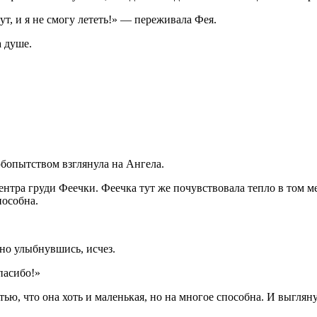
т, и я не смогу лететь!» — переживала Фея.
а душе.
бопытством взглянула на Ангела.
нтра груди Феечки. Феечка тут же почувствовала тепло в том мес
пособна.
но улыбнувшись, исчез.
пасибо!»
ью, что она хоть и маленькая, но на многое способна. И выгляну