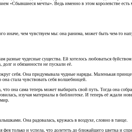
анием «Сбывшиеся мечты». Ведь именно в этом королевстве есть 
ого иначе, чем чувствуем мы: она ранима, может быть чем-то нап
 там разные чудесные существа. Ей хотелось любоваться буйство
, долг и обязанности не пускали её.
вокруг себя. Она придумывала чудные наряды. Маленькая принце
о она стала чувствовать себя волшебницей.
а, что она сама теперь может выбирать свой путь. Тогда она соб
овилась, изучая материалы в библиотеке. И теперь её ждали нов
 мир.
ылышками. Она радовалась, кружась в воздухе, словно в танце.
 фея только и успела, что долететь до ближайшего цветка и спр