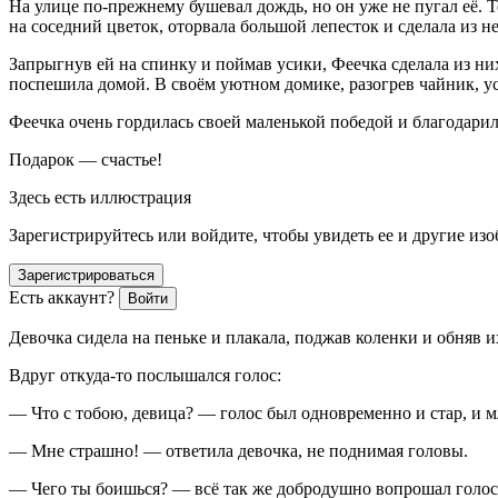
На улице по-прежнему бушевал дождь, но он уже не пугал её. Т
на соседний цветок, оторвала большой лепесток и сделала из н
Запрыгнув ей на спинку и поймав усики, Феечка сделала из ни
поспешила домой. В своём уютном домике, разогрев чайник, ус
Феечка очень гордилась своей маленькой победой и благодарила
Подарок — счастье!
Здесь есть иллюстрация
Зарегистрируйтесь или войдите, чтобы увидеть ее и другие из
Зарегистрироваться
Есть аккаунт?
Войти
Девочка сидела на пеньке и плакала, поджав коленки и обняв и
Вдруг откуда-то послышался голос:
— Что с тобою, девица? — голос был одновременно и стар, и м
— Мне страшно! — ответила девочка, не поднимая головы.
— Чего ты боишься? — всё так же добродушно вопрошал голос