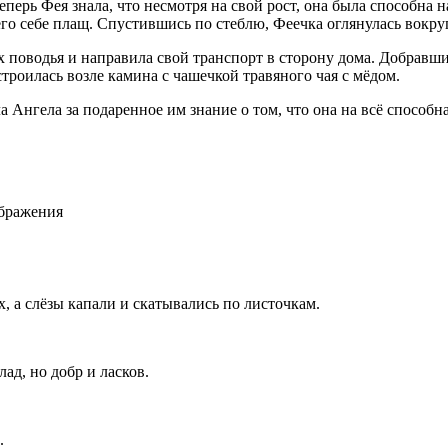
еперь Фея знала, что несмотря на свой рост, она была способна 
его себе плащ. Спустившись по стеблю, Феечка оглянулась вокру
х поводья и направила свой транспорт в сторону дома. Добравш
троилась возле камина с чашечкой травяного чая с мёдом.
 Ангела за подаренное им знание о том, что она на всё способна
ображения
х, а слёзы капали и скатывались по листочкам.
лад, но добр и
ласк
ов.
.