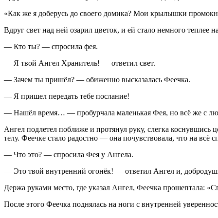
«Как же я доберусь до своего домика? Мои крылышки промокну
Вдруг свет над ней озарил цветок, и ей стало немного теплее н
— Кто ты? — спросила фея.
— Я твой Ангел Хранитель! — ответил свет.
— Зачем ты пришёл? — обиженно высказалась Феечка.
— Я пришел передать тебе послание!
— Нашёл время… — пробурчала маленькая Фея, но всё же с лю
Ангел подлетел поближе и протянул руку, слегка коснувшись це
телу. Феечке стало радостно — она почувствовала, что на всё с
— Что это? — спросила Фея у Ангела.
— Это твой внутренний огонёк! — ответил Ангел и, добродуш
Держа руками место, где указал Ангел, Феечка прошептала: «С
После этого Феечка поднялась на ноги с внутренней уверенност