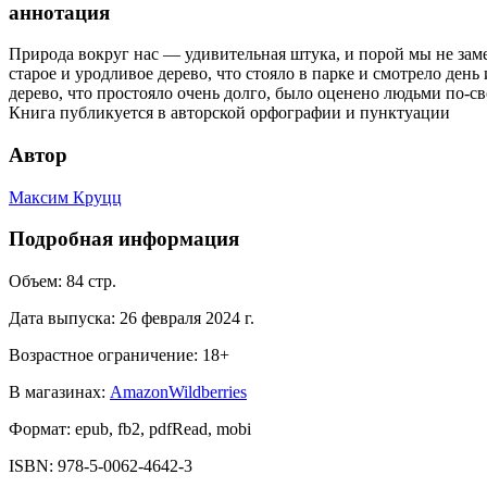
аннотация
Природа вокруг нас — удивительная штука, и порой мы не замеч
старое и уродливое дерево, что стояло в парке и смотрело день 
дерево, что простояло очень долго, было оценено людьми по-с
Книга публикуется в авторской орфографии и пунктуации
Автор
Максим Круцц
Подробная информация
Объем:
84
стр.
Дата выпуска:
26 февраля 2024 г.
Возрастное ограничение:
18
+
В магазинах:
Amazon
Wildberries
Формат:
epub, fb2, pdfRead, mobi
ISBN:
978-5-0062-4642-3