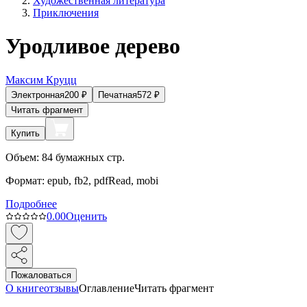
Художественная литература
Приключения
Уродливое дерево
Максим Круцц
Электронная
200
₽
Печатная
572
₽
Читать фрагмент
Купить
Объем:
84
бумажных стр.
Формат:
epub, fb2, pdfRead, mobi
Подробнее
0.0
0
Оценить
Пожаловаться
О книге
отзывы
Оглавление
Читать фрагмент