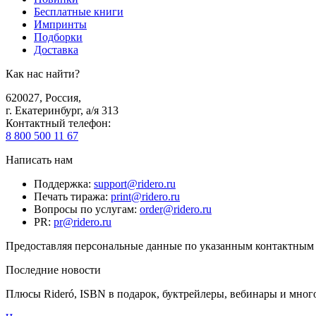
Бесплатные книги
Импринты
Подборки
Доставка
Как нас найти?
620027
,
Россия
,
г. Екатеринбург, а/я 313
Контактный телефон
:
8 800 500 11 67
Написать нам
Поддержка
:
support@ridero.ru
Печать тиража
:
print@ridero.ru
Вопросы по услугам
:
order@ridero.ru
PR
:
pr@ridero.ru
Предоставляя персональные данные по указанным контактным д
Последние новости
Плюсы Rideró, ISBN в подарок, буктрейлеры, вебинары и мног