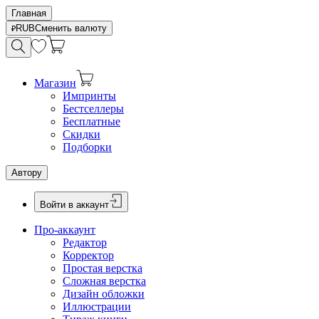
Главная
RUB
Сменить валюту
Магазин
Импринты
Бестселлеры
Бесплатные
Скидки
Подборки
Автору
Войти в аккаунт
Про-аккаунт
Редактор
Корректор
Простая верстка
Сложная верстка
Дизайн обложки
Иллюстрации