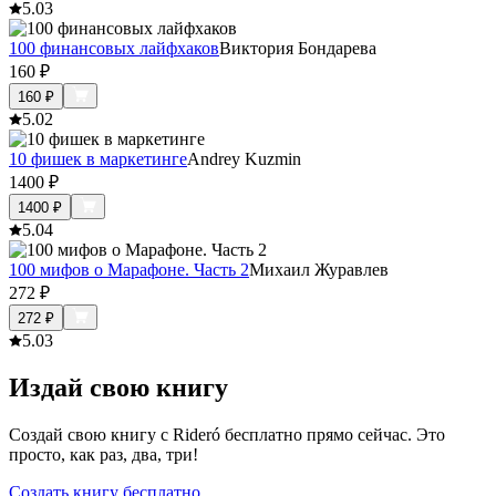
5.0
3
100 финансовых лайфхаков
Виктория Бондарева
160
₽
160
₽
5.0
2
10 фишек в маркетинге
Andrey Kuzmin
1400
₽
1400
₽
5.0
4
100 мифов о Марафоне. Часть 2
Михаил Журавлев
272
₽
272
₽
5.0
3
Издай свою книгу
Создай свою книгу с Rideró бесплатно прямо сейчас. Это
просто, как раз, два, три!
Создать книгу бесплатно