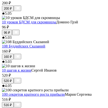
200
₽
200
₽
5.0
5
10 уроков БДСМ для скромницы
Домино Грэй
96
₽
96
₽
5.0
3
108 Буддийских Сказаний
160
₽
160
₽
3.0
3
10 шагов к жизни
Сергей Иванов
520
₽
520
₽
4.0
5
100 секретов кратного роста прибыли
Мария Сергеева
516
₽
516
₽