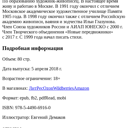
По образованию художник-живописец. В настоящее время
живу и работаю в Москве. В 1991 году окончил с отличием
Московское академическое художественное училище Памяти
1905 года. В 1998 году окончил также с отличием Российскую
академию живописи, ваяния и зодчества Ильи Глазунова.
Член Союза художников России и АИАП ЮНЕСКО с 2000 г.
Член Творческого объединения «Новые передвижники»
с 2017 г. С 1999 года начал писать стихи.
Подробная информация
Объем:
80
стр.
Дата выпуска:
5 апреля 2018 г.
Возрастное ограничение:
18
+
В магазинах:
ЛитРес
Ozon
Wildberries
Amazon
Формат:
epub, fb2, pdfRead, mobi
ISBN:
978-5-4490-6916-0
Иллюстратор
:
Евгений Демаков