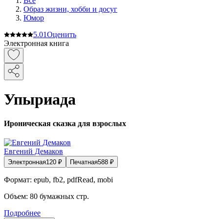
Все
Образ жизни, хобби и досуг
Юмор
5.0
1
Оценить
Электронная книга
Упыриада
Ироническая сказка для взрослых
Евгений Демаков
Электронная
120
₽
Печатная
588
₽
Формат:
epub, fb2, pdfRead, mobi
Объем:
80
бумажных стр.
Подробнее