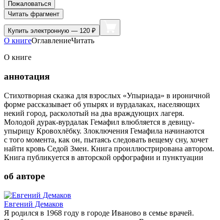
Пожаловаться
Читать фрагмент
Купить
электронную — 120 ₽
О книге
Оглавление
Читать
О книге
аннотация
Стихотворная сказка для взрослых «Упыриада» в ироничной
форме рассказывает об упырях и вурдалаках, населяющих
некий город, расколотый на два враждующих лагеря.
Молодой дурак-вурдалак Гемафил влюбляется в девицу-
упырицу Кровохлёбку. Злоключения Гемафила начинаются
с того момента, как он, пытаясь следовать вещему сну, хочет
найти кровь Седой Змеи. Книга проиллюстрирована автором.
Книга публикуется в авторской орфографии и пунктуации
об авторе
Евгений Демаков
Я родился в 1968 году в городе Иваново в семье врачей.