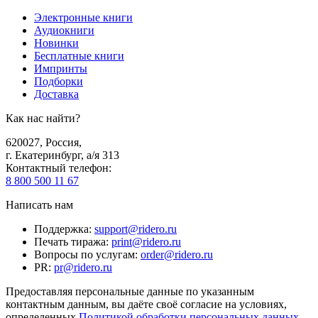
Электронные книги
Аудиокниги
Новинки
Бесплатные книги
Импринты
Подборки
Доставка
Как нас найти?
620027
,
Россия
,
г. Екатеринбург, а/я 313
Контактный телефон
:
8 800 500 11 67
Написать нам
Поддержка
:
support@ridero.ru
Печать тиража
:
print@ridero.ru
Вопросы по услугам
:
order@ridero.ru
PR
:
pr@ridero.ru
Предоставляя персональные данные по указанным
контактным данным, вы даёте своё согласие на условиях,
определенных
Политикой обработки персональных данных