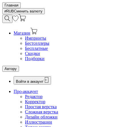
Главная
RUB
Сменить валюту
Магазин
Импринты
Бестселлеры
Бесплатные
Скидки
Подборки
Автору
Войти в аккаунт
Про-аккаунт
Редактор
Корректор
Простая верстка
Сложная верстка
Дизайн обложки
Иллюстрации