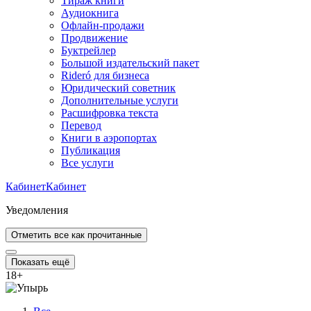
Тираж книги
Аудиокнига
Офлайн-продажи
Продвижение
Буктрейлер
Большой издательский пакет
Rideró для бизнеса
Юридический советник
Дополнительные услуги
Расшифровка текста
Перевод
Книги в аэропортах
Публикация
Все услуги
Кабинет
Кабинет
Уведомления
Отметить все как прочитанные
Показать ещё
18
+