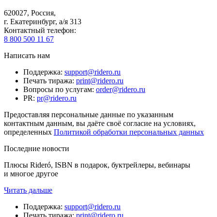
620027
,
Россия
,
г. Екатеринбург, а/я 313
Контактный телефон
:
8 800 500 11 67
Написать нам
Поддержка
:
support@ridero.ru
Печать тиража
:
print@ridero.ru
Вопросы по услугам
:
order@ridero.ru
PR
:
pr@ridero.ru
Предоставляя персональные данные по указанным
контактным данным, вы даёте своё согласие на условиях,
определенных
Политикой обработки персональных данных
Последние новости
Плюсы Rideró, ISBN в подарок, буктрейлеры, вебинары
и многое другое
Читать дальше
Поддержка
:
support@ridero.ru
Печать тиража
:
print@ridero.ru