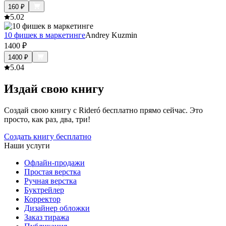
160
₽
5.0
2
10 фишек в маркетинге
Andrey Kuzmin
1400
₽
1400
₽
5.0
4
Издай свою книгу
Создай свою книгу с Rideró бесплатно прямо сейчас. Это
просто, как раз, два, три!
Создать книгу бесплатно
Наши услуги
Офлайн-продажи
Простая верстка
Ручная верстка
Буктрейлер
Корректор
Дизайнер обложки
Заказ тиража