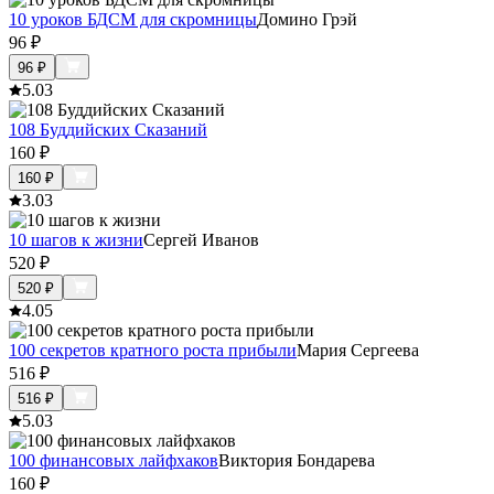
10 уроков БДСМ для скромницы
Домино Грэй
96
₽
96
₽
5.0
3
108 Буддийских Сказаний
160
₽
160
₽
3.0
3
10 шагов к жизни
Сергей Иванов
520
₽
520
₽
4.0
5
100 секретов кратного роста прибыли
Мария Сергеева
516
₽
516
₽
5.0
3
100 финансовых лайфхаков
Виктория Бондарева
160
₽