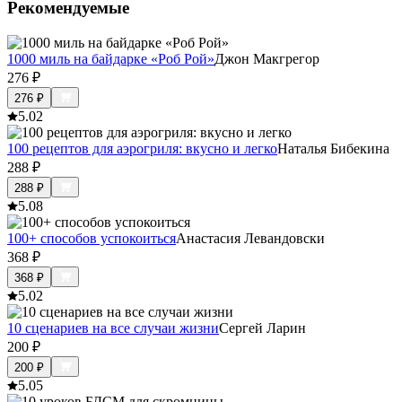
Рекомендуемые
1000 миль на байдарке «Роб Рой»
Джон Макгрегор
276
₽
276
₽
5.0
2
100 рецептов для аэрогриля: вкусно и легко
Наталья Бибекина
288
₽
288
₽
5.0
8
100+ способов успокоиться
Анастасия Левандовски
368
₽
368
₽
5.0
2
10 сценариев на все случаи жизни
Сергей Ларин
200
₽
200
₽
5.0
5