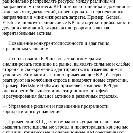
рационально распределять ресурсы между различными
направлениями бизнеса. KPI позволяют оценивать доходность
отдельных подразделений, инвестировать в перспективные
направления и минимизировать затраты. Пример:
General
Electric
использует финансовые KPI для оценки прибыльности
дочерних компаний, закрывая или реорганизовывая
нерентабельные активы.
—
Повышение конкурентоспособности и адаптация
к рыночным условиям
— Использование KPI позволяет конгломератам
анализировать позицию на рынке, выявлять сильные и слабые
стороны и своевременно адаптироваться к изменяющимся
условиям. Компании, активно применяющие KPI, быстрее
реагируют на колебания спроса и внедряют новые стратегии.
Пример:
Berkshire Hathaway
применяет комплекс KPI для
оценки рентабельности инвестиционного портфеля
и регулирования баланса активов в различных отраслях.
—
Управление рисками и повышение прозрачности
корпоративного управления
— Применение KPI дает возможность управлять рисками,
выявлять потенциальные угрозы и предотвращать кризисные
ситуации. Финансовые и операционные KPI обеспечивают