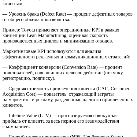
клиентам.
—
Уровень брака (Defect Rate)
— процент дефектных товаров
от общего объема производства.
Пример: Toyota применяет операционные KPI в рамках
концепции
Lean Manufacturing
, оценивая скорость
производственных циклов и минимизацию отходов.
Маркетинговые KPI
используются для анализа
эффективности рекламных и коммуникационных стратегий:
—
Коэффициент конверсии (Conversion Rate)
— процент
пользователей, совершивших целевое действие (покупку,
регистрацию, подписку).
—
Средняя стоимость привлечения клиента (CAC, Customer
Acquisition Cost)
— показатель, отражающий затраты
на маркетинг и рекламу, разделенные на число привлеченных
клиентов.
—
Lifetime Value (LTV)
— прогнозируемая совокупная
прибыль от клиента за весь период его взаимодействия
с компанией.
—
Чистый индекс промоутеров (NPS, Net Promoter Score)
—