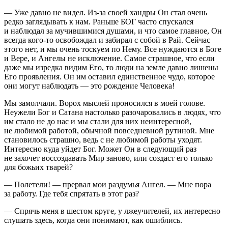
— Уже давно не видел. Из-за своей хандры Он стал очень
редко заглядывать к нам. Раньше БОГ часто спускался
и наблюдал за мучившимися душами, и что самое главное, Он
всегда кого-то освобождал и забирал с собой в Рай. Сейчас
этого нет, и мы очень тоскуем по Нему. Все нуждаются в Боге
и Вере, и Ангелы не исключение. Самое страшное, что если
даже мы изредка видим Его, то люди на земле давно лишены
Его проявления. Он им оставил единственное чудо, которое
они могут наблюдать — это рождение Человека!
Мы замолчали. Ворох мыслей проносился в моей голове.
Неужели Бог и Сатана настолько разочаровались в людях, что
им стало не до нас и мы стали для них неинтересной,
не любимой работой, обычной повседневной рутиной. Мне
становилось страшно, ведь с не любимой работы уходят.
Интересно куда уйдет Бог. Может Он в следующий раз
не захочет воссоздавать Мир заново, или создаст его только
для божьих тварей?
— Полетели! — прервал мои раздумья Ангел. — Мне пора
за работу. Где тебя спрятать в этот раз?
— Спрячь меня в шестом круге, у лжеучителей, их интересно
слушать здесь, когда они понимают, как ошиблись.