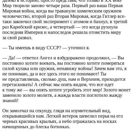
далеко в историю, просто представь, что только в ХХ веке
Мир творили заново четыре раза. Первый раз ваша Первая
Мировая война, когда вы траванули химическим оружием
человечество, второй раз Вторая Мировая, когда
Гитлер
все-
таки закончил свой эксперимент с атомом и бахнул, в третий
раз Карибский кризис, а четвертый — это когда рухнула
последняя Империя и напоследок решила отомстить миру
за свой развал.
— Ты имеешь в виду СССР? — уточнил я.
— Да! — ответил Ангел и взбудоражено продолжил, — Вы
постоянно хотите воевать, вы постоянно хотите померяться
силой кулака или оружия, ненавижу войны! Зачем вам это, я
не понимаю, да и все здесь этого не понимают! Ты
не представляешь, сколько душ, нам и Верхним, приходится
перетаскивать! А сейчас мы опять видим, что все идет
к тому же — вы опять хотите угробить этот мир! Золото монет
заменило золото молитв, а жажда власти поглотило жажду
знаний!
Он замолчал на секунду, глядя на изумительный вид,
открывавшийся нам. Легкий ветерок шевелил перья на его
черных красивых крыльях, а небо отражалась на носках
начищенных до блеска ботинках.