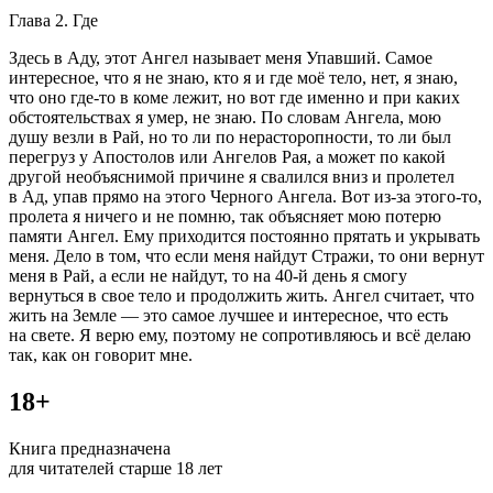
Глава 2. Где
Здесь в Аду, этот Ангел называет меня Упавший. Самое
интересное, что я не знаю, кто я и где моё тело, нет, я знаю,
что оно где-то в коме лежит, но вот где именно и при каких
обстоятельствах я умер, не знаю. По словам Ангела, мою
душу везли в Рай, но то ли по нерасторопности, то ли был
перегруз у Апостолов или Ангелов Рая, а может по какой
другой необъяснимой причине я свалился вниз и пролетел
в Ад, упав прямо на этого Черного Ангела. Вот из-за этого-то,
пролета я ничего и не помню, так объясняет мою потерю
памяти Ангел. Ему приходится постоянно прятать и укрывать
меня. Дело в том, что если меня найдут Стражи, то они вернут
меня в Рай, а если не найдут, то на 40-й день я смогу
вернуться в свое тело и продолжить жить. Ангел считает, что
жить на Земле — это самое лучшее и интересное, что есть
на свете. Я верю ему, поэтому не сопротивляюсь и всё делаю
так, как он говорит мне.
18+
Книга предназначена
для читателей старше 18 лет