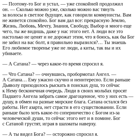
— Поэтому-то Бог и устал, — уже спокойней продолжил
он. — Сколько можно уже, сколько можно вас тянуть
за волосы в светлое будущее, как говорили коммунисты. Вам
не живется спокойно. Бог вам дал все: прекрасную Землю,
Жизнь, Любовь, Мечту, Знания, Свободу, Выбор и много еще
чего, ты же видишь, даже у нас этого нет. А люди все это
настолько не ценят и не дорожат этим, что я боюсь, как бы Бог
не забил на вас болт, я правильно выразился?… Ты знаешь
Его любимое творенье уже не люди, а киты, так вы и их
убиваете.
— А Сатана? — через какое-то время спросил я.
— Что Сатана? — очнувшись, пробормотал Ангел. —
А Сатана… Ему ужасно скучно и неинтересно. Если раньше
Дьяволу приходилось рыскать в поисках душ, то сейчас
к Нему бесконечная очередь. Люди в своих мольбах просят
Падшего Ангела забрать самое драгоценное, что у них есть —
душу, в обмен на разные мирские блага. Сатана остался без
работы. Нет азарта, нет страсти в его существовании. Если
раньше было хоть какое-то соперничество с Богом из-за
человеческой души, то сейчас этого нет и в помине. Бог
с Сатаной грустят, играя в шахматы наверху.
— А ты видел Бога? — осторожно спросил я.