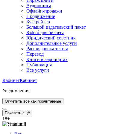
Тираж книги
Аудиокнига
Офлайн-продажи
Продвижение
Буктрейлер
Большой издательский пакет
Rideró для бизнеса
Юридический советник
Дополнительные услуги
Расшифровка текста
Перевод
Книги в аэропортах
Публикация
Все услуги
Кабинет
Кабинет
Уведомления
Отметить все как прочитанные
Показать ещё
18
+