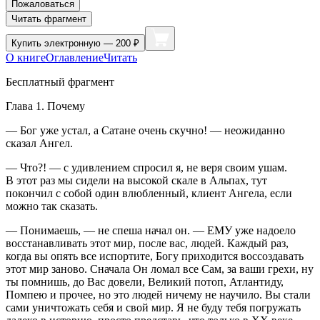
Пожаловаться
Читать фрагмент
Купить
электронную — 200 ₽
О книге
Оглавление
Читать
Бесплатный фрагмент
Глава 1. Почему
— Бог уже устал, а Сатане очень скучно! — неожиданно
сказал Ангел.
— Что?! — с удивлением спросил я, не веря своим ушам.
В этот раз мы сидели на высокой скале в Альпах, тут
покончил с собой один влюбленный, клиент Ангела, если
можно так сказать.
— Понимаешь, — не спеша начал он. — ЕМУ уже надоело
восстанавливать этот мир, после вас, людей. Каждый раз,
когда вы опять все испортите, Богу приходится воссоздавать
этот мир заново. Сначала Он ломал все Сам, за ваши грехи, ну
ты помнишь, до Вас довели, Великий потоп, Атлантиду,
Помпею и прочее, но это людей ничему не научило. Вы стали
сами уничтожать себя и свой мир. Я не буду тебя погружать