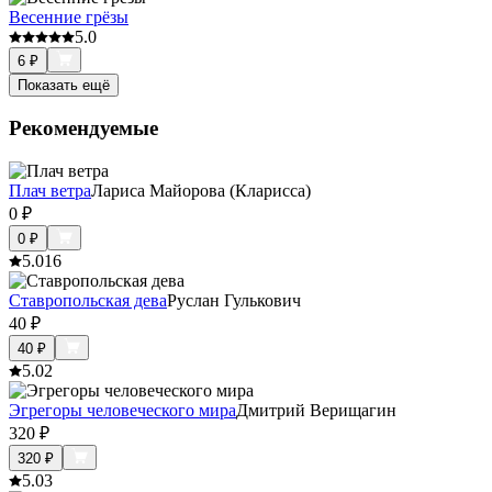
Весенние грёзы
5.0
6
₽
Показать ещё
Рекомендуемые
Плач ветра
Лариса Майорова (Кларисса)
0
₽
0
₽
5.0
16
Ставропольская дева
Руслан Гулькович
40
₽
40
₽
5.0
2
Эгрегоры человеческого мира
Дмитрий Верищагин
320
₽
320
₽
5.0
3