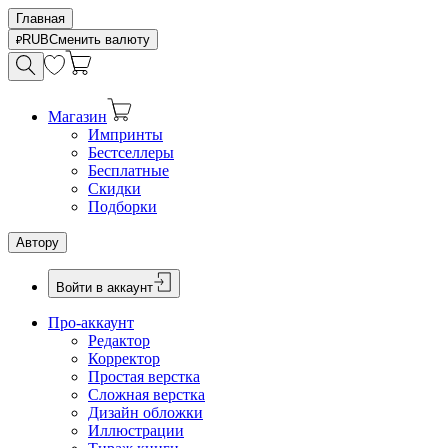
Главная
RUB
Сменить валюту
Магазин
Импринты
Бестселлеры
Бесплатные
Скидки
Подборки
Автору
Войти в аккаунт
Про-аккаунт
Редактор
Корректор
Простая верстка
Сложная верстка
Дизайн обложки
Иллюстрации