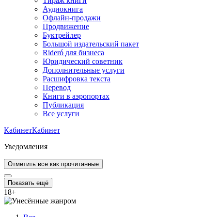
Тираж книги
Аудиокнига
Офлайн-продажи
Продвижение
Буктрейлер
Большой издательский пакет
Rideró для бизнеса
Юридический советник
Дополнительные услуги
Расшифровка текста
Перевод
Книги в аэропортах
Публикация
Все услуги
Кабинет
Кабинет
Уведомления
Отметить все как прочитанные
Показать ещё
18
+