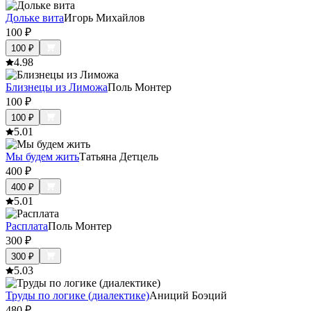
Дольке вита
Игорь Михайлов
100
₽
100
₽
4.9
8
Близнецы из Лиможа
Поль Монтер
100
₽
100
₽
5.0
1
Мы будем жить
Татьяна Детцель
400
₽
400
₽
5.0
1
Расплата
Поль Монтер
300
₽
300
₽
5.0
3
Труды по логике (диалектике)
Аниций Боэций
480
₽