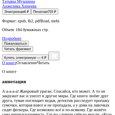
Татьяна Мухорина
Анжелика Хинеева
Электронная
6
₽
Печатная
703
₽
Формат:
epub, fb2, pdfRead, mobi
Объем:
184
бумажных стр.
Подробнее
Пожаловаться
Читать фрагмент
Купить
электронную — 6 ₽
О книге
Оглавление
Читать
О книге
аннотация
А-а-а-а-а! Жанровый ураган. Спасайся, кто может. А то он
закружит вас и унесет в другие миры. Где книги любят друг
друга, туман поглощает ведьм, детектив расследует пропажу
сумочки, которая вовсе и не пропадала, а у дома на лавочках
сидят фильтры. Где возможно всё и по-всякому. Где живёте
сама непредсказуемость. Где вы словите себя на мысли: «Куда