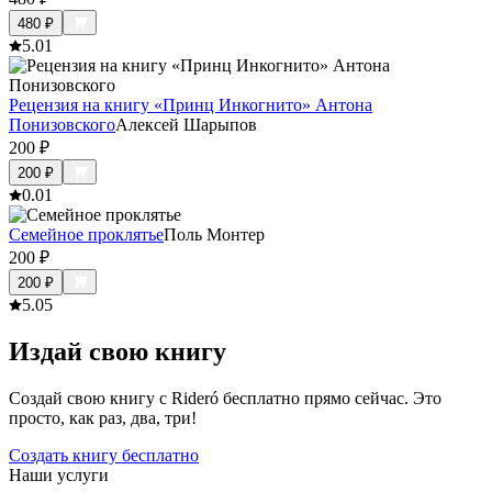
480
₽
5.0
1
Рецензия на книгу «Принц Инкогнито» Антона
Понизовского
Алексей Шарыпов
200
₽
200
₽
0.0
1
Семейное проклятье
Поль Монтер
200
₽
200
₽
5.0
5
Издай свою книгу
Создай свою книгу с Rideró бесплатно прямо сейчас. Это
просто, как раз, два, три!
Создать книгу бесплатно
Наши услуги