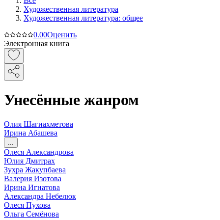
Все
Художественная литература
Художественная литература: общее
0.0
0
Оценить
Электронная книга
Унесённые жанром
Олия Шагиахметова
Ирина Абашева
...
Олеся Александрова
Юлия Дмитрах
Зухра Жакупбаева
Валерия Изотова
Ирина Игнатова
Александрa Небелюк
Олеся Пухова
Ольга Семёнова