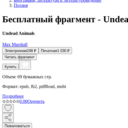
Биография, литература и литературоведение
Поэзия
Бесплатный фрагмент - Undea
Undead Animals
Max Marshall
Электронная
248
₽
Печатная
1 030
₽
Читать фрагмент
Купить
Объем:
69
бумажных стр.
Формат:
epub, fb2, pdfRead, mobi
Подробнее
0.0
0
Оценить
Пожаловаться