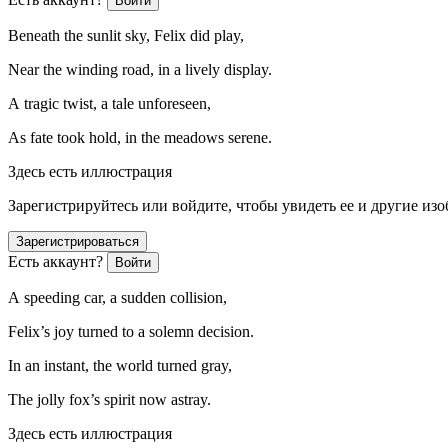
Войти
Beneath the sunlit sky, Felix did play,
Near the winding road, in a lively display.
A tragic twist, a tale unforeseen,
As fate took hold, in the meadows serene.
Здесь есть иллюстрация
Зарегистрируйтесь или войдите, чтобы увидеть ее и другие из
Зарегистрироваться
Есть аккаунт?
Войти
A speeding car, a sudden collision,
Felix’s joy turned to a solemn decision.
In an
insta
nt, the world turned gray,
The jolly fox’s spirit now astray.
Здесь есть иллюстрация