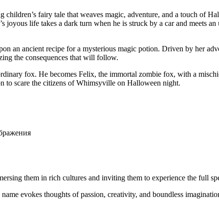
nting children’s fairy tale that weaves magic, adventure, and a
touch
of Hal
x’s joyous life takes a dark turn when he is struck by a car and meets an
upon an ancient recipe for a mysterious magic potion. Driven by her adve
izing the consequences that will follow.
no ordinary fox. He becomes Felix, the immortal zombie fox, with a misc
on to scare the citizens of Whimsyville on Halloween night.
ображения
immersing them in rich cultures and inviting them to experience the full
e name evokes thoughts of passion, creativity, and boundless imaginatio