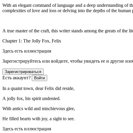
With an elegant command of language and a deep understanding of the 
complexities of love and loss or delving into the depths of the human psyc
A true master of the craft, this writer stands among the greats of the l
Chapter 1: The Jolly Fox, Felix
Здесь есть иллюстрация
Зарегистрируйтесь или войдите, чтобы увидеть ее и другие из
Зарегистрироваться
Есть аккаунт?
Войти
In a quaint town, dear Felix did reside,
A jolly fox, his spirit undenied.
With antics wild and mischievous glee,
He filled hearts with joy, a sight to see.
Здесь есть иллюстрация