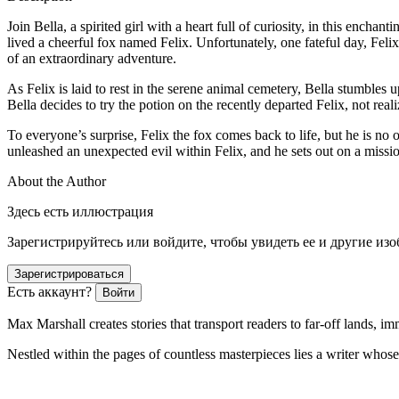
Join Bella, a spirited girl with a heart full of curiosity, in this encha
lived a cheerful fox named Felix. Unfortunately, one fateful day, Feli
of an extraordinary adventure.
As Felix is laid to rest in the serene animal cemetery, Bella stumbles 
Bella decides to try the potion on the recently departed Felix, not real
To everyone’s surprise, Felix the fox comes back to life, but he is 
unleashed an unexpected evil within Felix, and he sets out on a missi
About the Author
Здесь есть иллюстрация
Зарегистрируйтесь или войдите, чтобы увидеть ее и другие из
Зарегистрироваться
Есть аккаунт?
Войти
Max Marshall
creates stories that transport readers to far-off lands, 
Nestled within the pages of countless masterpieces lies a writer whos