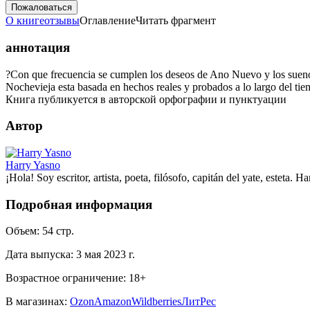
Пожаловаться
О книге
отзывы
Оглавление
Читать фрагмент
аннотация
?Con que frecuencia se cumplen los deseos de Ano Nuevo y los suenos s
Nochevieja esta basada en hechos reales y probados a lo largo del tie
Книга публикуется в авторской орфографии и пунктуации
Автор
Harry Yasno
¡Hola! Soy escritor, artista, poeta, filósofo, capitán del yate, esteta.
Подробная информация
Объем:
54
стр.
Дата выпуска:
3 мая 2023 г.
Возрастное ограничение:
18
+
В магазинах:
Ozon
Amazon
Wildberries
ЛитРес