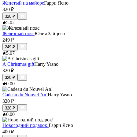
Женатый на майоре
Гарри Ясно
320
₽
320
₽
5.0
2
Железный пояс
Юлия Зайцева
249
₽
249
₽
5.0
7
A Christmas gift
Harry Yasno
320
₽
320
₽
0.0
0
Cadeau du Nouvel An!
Harry Yasno
320
₽
320
₽
0.0
0
Новогодний подарок!
Гарри Ясно
400
₽