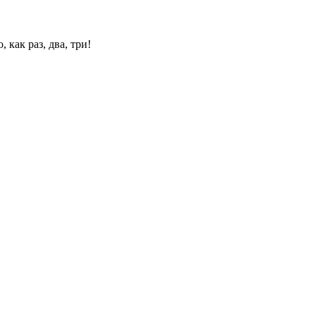
 как раз, два, три!