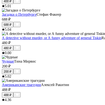
400
₽
5.0
1
Загадки о Петербурге
Стефан Факеер
688
₽
688
₽
5.0
4
A detective without murder, or A funny adventure of general Tiskin
Rz
480
₽
480
₽
0.0
0
Чудные
Тина Мирвис
200
₽
200
₽
5.0
2
Американские трагедии
Алексей Ракитин
488
₽
488
₽
4.3
6