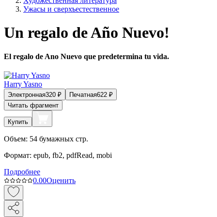
Художественная литература
Ужасы и сверхъестественное
Un regalo de Año Nuevo!
El regalo de Ano Nuevo que predetermina tu vida.
Harry Yasno
Электронная
320
₽
Печатная
622
₽
Читать фрагмент
Купить
Объем:
54
бумажных стр.
Формат:
epub, fb2, pdfRead, mobi
Подробнее
0.0
0
Оценить