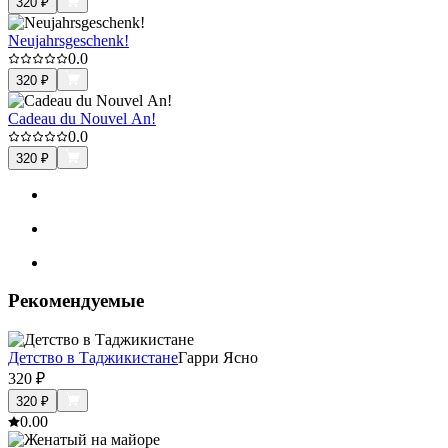
320
₽
Neujahrsgeschenk!
0.0
320
₽
Cadeau du Nouvel An!
0.0
320
₽
Рекомендуемые
Детство в Таджикистане
Гарри Ясно
320
₽
320
₽
0.0
0