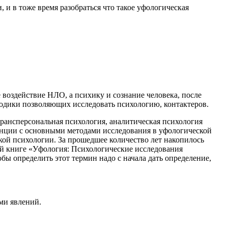
 и в тоже время разобраться что такое уфологическая
 воздействие НЛО, а психику и сознание человека
, после
тодики позволяющих исследовать психологию, контактеров.
трансперсональная психология, аналитическая психология
енции с основными методами исследования в уфологической
кой психологии. За прошедшее количество лет накопилось
оей книге «Уфология: Психологические исследования
обы определить этот термин надо с начала дать определение,
ми явлений.