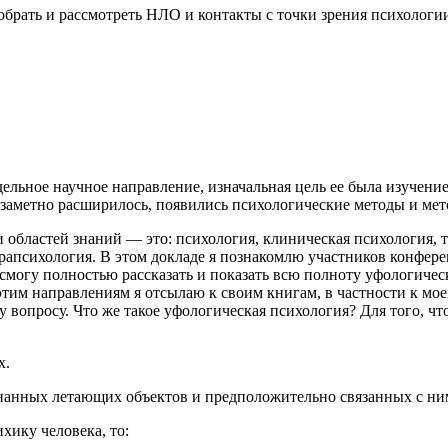
брать и рассмотреть НЛО и контакты с точки зрения психологии,
тдельное научное направление, изначальная цель ее была
изучение
 заметно расширилось, появились психологические методы и ме
и областей знаний — это:
психология, клиническая психология, 
рапсихология.
В этом докладе я познакомлю участников конфер
смогу полностью рассказать и показать всю полноту уфологичес
я этим направлениям я отсылаю к своим книгам, в частности к м
 вопросу. Что же такое уфологическая психология? Для того, чт
х.
нанных летающих объектов и предположительно связанных с ни
хику человека, то: