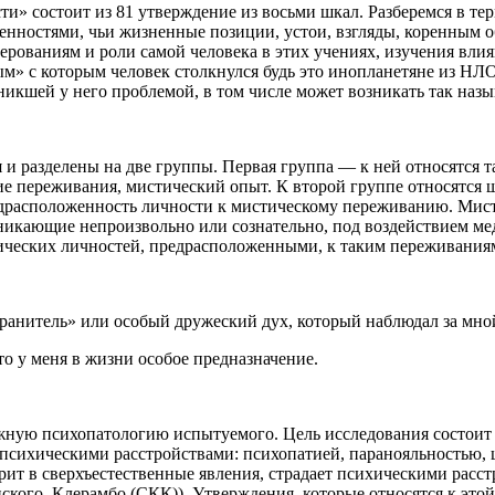
ти» состоит из
81
утверждение из восьми шкал. Разберемся в те
нностями, чьи жизненные позиции, устои, взгляды, коренным 
ованиям и роли самой человека в этих учениях, изучения влиян
м» с которым человек столкнулся будь это инопланетяне из НЛО
зникшей у него проблемой, в том числе может возникать так на
 и разделены на две группы. Первая группа — к ней относятся 
е переживания, мистический опыт. К второй группе относятся 
редрасположенность личности к мистическому переживанию. Мис
зникающие непроизвольно или сознательно, под воздействием ме
ических личностей, предрасположенными, к таким переживания
 хранитель» или особый дружеский дух, который наблюдал за мно
то у меня в жизни особое предназначение.
ную психопатологию испытуемого. Цель исследования состоит в 
 психическими расстройствами: психопатией, паранояльностью,
рит в сверхъестественные явления, страдает психическими расст
кого–Клерамбо (СКК)). Утверждения, которые относятся к этой