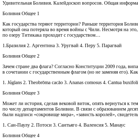
Удивительная Боливия. Калейдоскоп вопросов. Общая информ
Боливия Общее 1
Как государства теряют территории? Раньше территория Боливи
который она потеряла во время
войн
ы с Чили. Несмотря на это
по озеру Титикака проходит с государством…
1.Бразилия 2. Аргентина 3. Уругвай 4. Перу 5. Парагвай
Боливия Общее 2
Зачем стране два флага? Согласно Конституции 2009 года, випа
в сочетании с государственным флагом (но не заменяя его). Ка
1. Júglans 2. Theobrōma cacāo 3. Ananas comosus 4. Cantua buxifolia
Боливия Общее 3
Может ли история, сделав вековой виток, опять вернуться к те
по числу департаментов Боливии. В связи с образованием деся
были надписи «сокровище мира», «зависть королей», свидетел
1. Сан-Паулу 2. Потоси 3. Сантьяго 4. Валенсия 5. Манаус
Боливия Общее 4