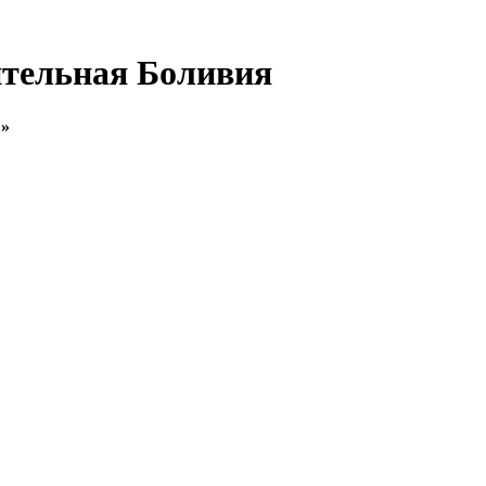
ительная Боливия
в»