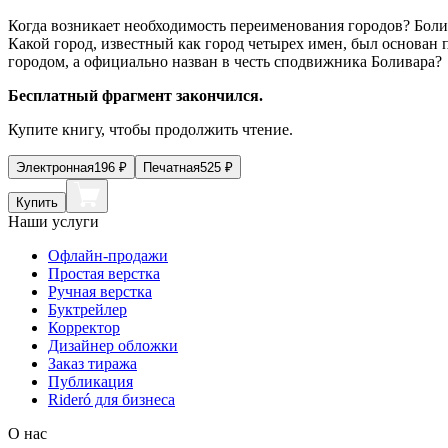
Когда возникает необходимость переименования городов? Боли
Какой город, известный как город четырех имен, был основан 
городом, а официально назван в честь сподвижника Боливара?
Бесплатный фрагмент закончился.
Купите книгу, чтобы продолжить чтение.
Электронная
196
₽
Печатная
525
₽
Купить
Наши услуги
Офлайн-продажи
Простая верстка
Ручная верстка
Буктрейлер
Корректор
Дизайнер обложки
Заказ тиража
Публикация
Rideró для бизнеса
О нас