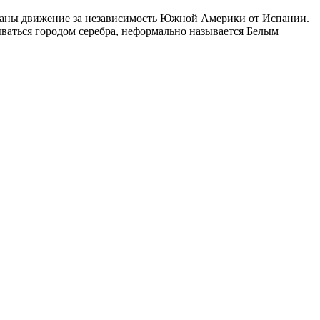
страны движение за независимость Южной
Америк
и от Испании.
ываться городом серебра, неформально называется Белым