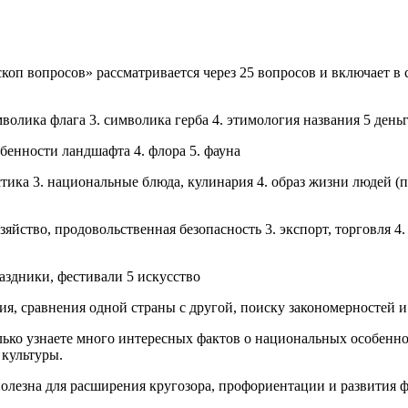
коп вопросов» рассматривается через 25 вопросов и включает в 
мволика флага 3. символика герба 4. этимология названия 5 день
обенности ландшафта 4. флора 5. фауна
стика 3.
нацио
нальные блюда, кулинария 4. образ жизни людей (
озяйство, продовольственная безопасность 3. экспорт, торговля 4
раздники, фестивали 5 искусство
ия, сравнения одной страны с другой, поиску закономерностей и
лько узнаете много интересных фактов о
нацио
нальных особеннос
 культуры.
олезна для расширения кругозора, проф
ориентац
ии и развития 