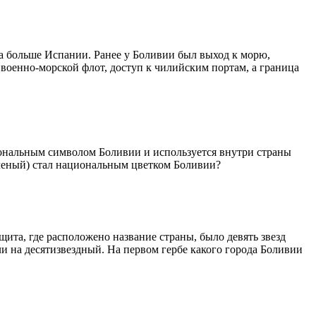
за больше Испании. Ранее у Боливии был выход к морю,
ь военно-морской флот, доступ к чилийским портам, а граница
о
нальным символом Боливии и используется внутри страны
леный) стал
нацио
нальным цветком Боливии?
щита, где расположено название страны, было девять звезд
и на десятизвездный. На первом гербе какого города Боливии