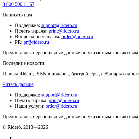
8 800 500 11 67
Написать нам
Поддержка
:
support@ridero.ru
Печать тиража
:
print@ridero.ru
Вопросы по услугам
:
order@ridero.ru
PR
:
pr@ridero.ru
Предоставляя персональные данные по указанным контактным д
Последние новости
Плюсы Rideró, ISBN в подарок, буктрейлеры, вебинары и мног
Читать дальше
Поддержка
:
support@ridero.ru
Печать тиража
:
print@ridero.ru
Наши услуги
:
order@ridero.ru
Предоставляя персональные данные по указанным контактным д
© Rideró, 2013—
2026