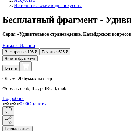
Искусство
Исполнительские виды искусства
Бесплатный фрагмент - Удив
Серия «Удивительное страноведение. Калейдоскоп вопросо
Наталья Ильина
Электронная
196
₽
Печатная
525
₽
Читать фрагмент
Купить
Объем:
20
бумажных стр.
Формат:
epub, fb2, pdfRead, mobi
Подробнее
0.0
0
Оценить
Пожаловаться