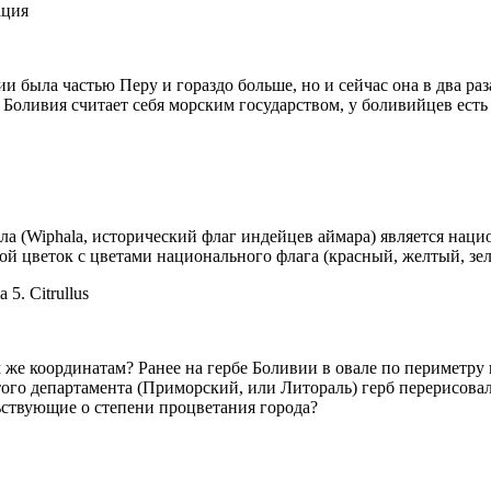
ация
и была частью Перу и гораздо больше, но и сейчас она в два ра
, Боливия считает себя морским государством, у боливийцев ест
ла (Wiphala, исторический флаг индейцев аймара) является
наци
кой цветок с цветами
нацио
нального флага (красный, желтый, зе
 5. Citrullus
м же координатам? Ранее на гербе Боливии в овале по периметру 
того департамента (Приморский, или Литораль) герб перерисовал
ьствующие о степени процветания города?