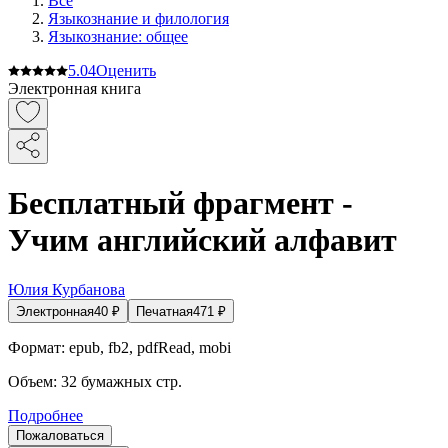
Все
Языкознание и филология
Языкознание: общее
5.0
4
Оценить
Электронная книга
Бесплатный фрагмент -
Учим английский алфавит
Юлия Курбанова
Электронная
40
₽
Печатная
471
₽
Формат:
epub, fb2, pdfRead, mobi
Объем:
32
бумажных стр.
Подробнее
Пожаловаться