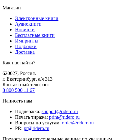
Магазин
Электронные книги
Аудиокниги
Новинки
Бесплатные книги
Импринты
Подборки
Доставка
Как нас найти?
620027
,
Россия
,
г. Екатеринбург, а/я 313
Контактный телефон
:
8 800 500 11 67
Написать нам
Поддержка
:
support@ridero.ru
Печать тиража
:
print@ridero.ru
Вопросы по услугам
:
order@ridero.ru
PR
:
pr@ridero.ru
Предоставляя персональные данные по указанным