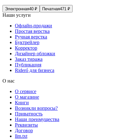
Электронная
40
₽
Печатная
471
₽
Наши услуги
Офлайн-продажи
Простая верстка
Ручная верстка
Буктрейлер
Корректор
Дизайнер обложки
Заказ тиража
Публикация
Rideró для бизнеса
О нас
О сервисе
О магазине
Книги
Возникли вопросы?
Приватность
Наши преимущества
Реквизиты
Договор
llm.txt