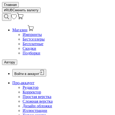
Главная
RUB
Сменить валюту
Магазин
Импринты
Бестселлеры
Бесплатные
Скидки
Подборки
Автору
Войти в аккаунт
Про-аккаунт
Редактор
Корректор
Простая верстка
Сложная верстка
Дизайн обложки
Иллюстрации