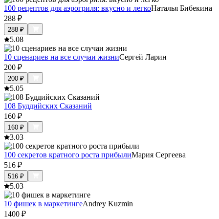
100 рецептов для аэрогриля: вкусно и легко
Наталья Бибекина
288
₽
288
₽
5.0
8
10 сценариев на все случаи жизни
Сергей Ларин
200
₽
200
₽
5.0
5
108 Буддийских Сказаний
160
₽
160
₽
3.0
3
100 секретов кратного роста прибыли
Мария Сергеева
516
₽
516
₽
5.0
3
10 фишек в маркетинге
Andrey Kuzmin
1400
₽