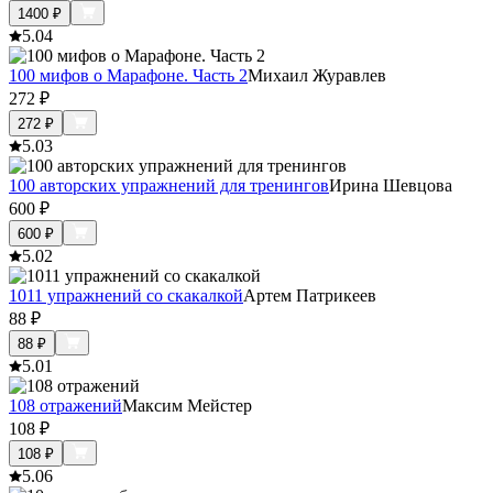
1400
₽
5.0
4
100 мифов о Марафоне. Часть 2
Михаил Журавлев
272
₽
272
₽
5.0
3
100 авторских упражнений для тренингов
Ирина Шевцова
600
₽
600
₽
5.0
2
1011 упражнений со скакалкой
Артем Патрикеев
88
₽
88
₽
5.0
1
108 отражений
Максим Мейстер
108
₽
108
₽
5.0
6