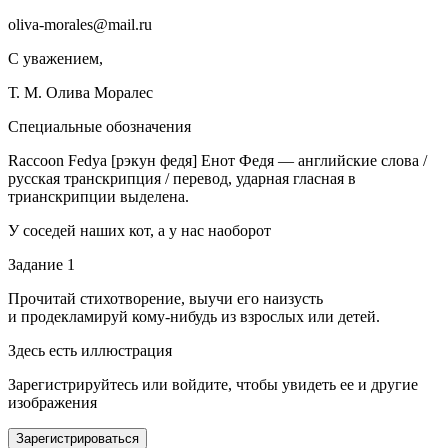
oliva-morales@mail.ru
С уважением,
Т. М. Олива Моралес
Специальные обозначения
Raccoon Fedya
[рэк
у
н ф
е
дя] Енот Федя — английские слова /
русская транскрипция / перевод, ударная гласная в
трианскрипции выделена.
У соседей наших кот, а у нас наоборот
Задание 1
Прочитай стихотворение, выучи его наизусть
и продекламируй кому-нибудь из взрослых или детей.
Здесь есть иллюстрация
Зарегистрируйтесь или войдите, чтобы увидеть ее и другие
изображения
Зарегистрироваться