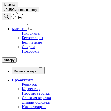
Главная
RUB
Сменить валюту
Магазин
Импринты
Бестселлеры
Бесплатные
Скидки
Подборки
Автору
Войти в аккаунт
Про-аккаунт
Редактор
Корректор
Простая верстка
Сложная верстка
Дизайн обложки
Иллюстрации