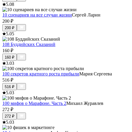
5.0
8
10 сценариев на все случаи жизни
Сергей Ларин
200
₽
200
₽
5.0
5
108 Буддийских Сказаний
160
₽
160
₽
3.0
3
100 секретов кратного роста прибыли
Мария Сергеева
516
₽
516
₽
5.0
3
100 мифов о Марафоне. Часть 2
Михаил Журавлев
272
₽
272
₽
5.0
3