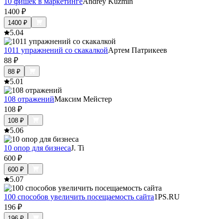
10 фишек в маркетинге
Andrey Kuzmin
1400
₽
1400
₽
5.0
4
1011 упражнений со скакалкой
Артем Патрикеев
88
₽
88
₽
5.0
1
108 отражений
Максим Мейстер
108
₽
108
₽
5.0
6
10 опор для бизнеса
J. Ti
600
₽
600
₽
5.0
7
100 способов увеличить посещаемость сайта
1PS.RU
196
₽
196
₽