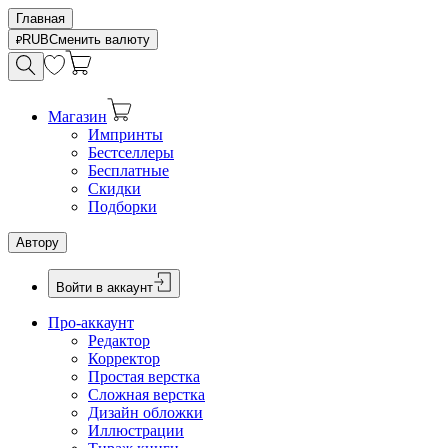
Главная
RUB
Сменить валюту
Магазин
Импринты
Бестселлеры
Бесплатные
Скидки
Подборки
Автору
Войти в аккаунт
Про-аккаунт
Редактор
Корректор
Простая верстка
Сложная верстка
Дизайн обложки
Иллюстрации