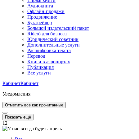
Тираж книги
Аудиокнига
Офлайн-продажи
Продвижение
Буктрейлер
Большой издательский пакет
Rideró для бизнеса
Юридический советник
Дополнительные услуги
Расшифровка текста
Перевод
Книги в аэропортах
Публикация
Все услуги
Кабинет
Кабинет
Уведомления
Отметить все как прочитанные
Показать ещё
12
+